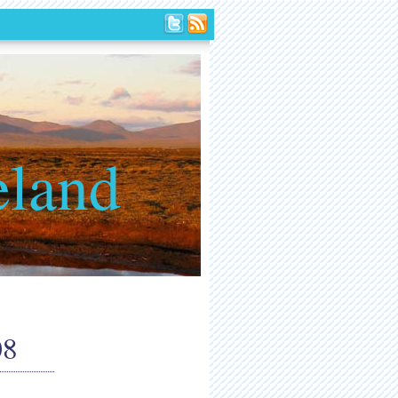
eland
08