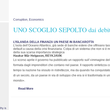
Corruption
,
Economics
UNO SCOGLIO SEPOLTO dai debit
L’ISLANDA DELLA FINANZA UN PAESE IN BANCAROTTA
L’isola dell’Oceano Atlantico, già sede di banche estere che offrivano tass
default a causa della crisi finanziaria. Colpa di un sistema che non si è ma
della sua scarsa importanza strategica
Haukur Már Helgason, REYKJAVIK
Lo scorso aprile il governo ha pubblicato un rapporto sull’«immagine del
formata dagli imprenditori che contano nel paese. Il rapporto sintetizza co
tempo la nazione ha vissuto in ristrettezze, ma da quando ha conquistato
di un secolo, da un paese in via di sviluppo che era si è trasformata in un
mondo».
Read More
Why is