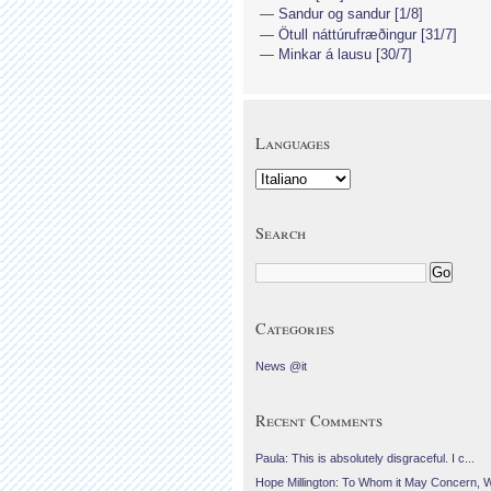
Sandur og sandur [1/8]
Ötull náttúrufræðingur [31/7]
Minkar á lausu [30/7]
Languages
Search
Categories
News @it
Recent Comments
Paula: This is absolutely disgraceful. I c...
Hope Millington: To Whom it May Concern, 