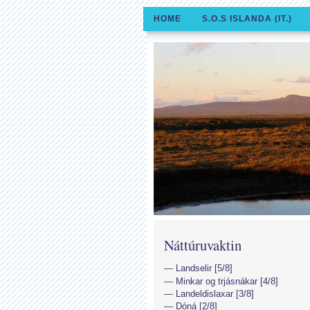
HOME
S.O.S ISLANDA (IT.)
Náttúruvaktin
Landselir [5/8]
Minkar og trjásnákar [4/8]
Landeldislaxar [3/8]
Dóná [2/8]