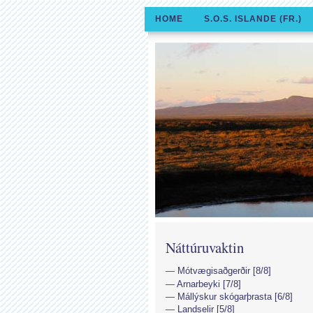
HOME
S.O.S. ISLANDE (FR.)
Náttúruvaktin
Mótvægisaðgerðir [8/8]
Arnarbeyki [7/8]
Mállýskur skógarþrasta [6/8]
Landselir [5/8]