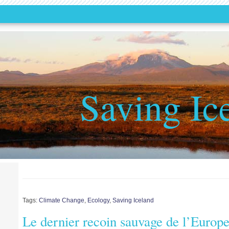
Saving Ic
Tags:
Climate Change
,
Ecology
,
Saving Iceland
Le dernier recoin sauvage de l’Euro