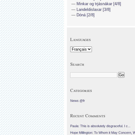
Minkar og trjásnákar [4/8]
Landeldislaxar [3/8]
Dóná [2/8]
Languages
Search
Categories
News @fr
Recent Comments
Paula: This is absolutely disgraceful. I c...
Hope Millington: To Whom it May Concern, 