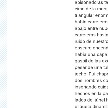
apisonadoras ta
cima de la mont
triangular enor
había carretera
abajo entre nub
carreteras hast
ruido de nuestro
obscuro encendim
había una capa 
gasoil de las e
pesar de una tub
techo. Fui chap
dos hombres con
insertando cuid
hechos en la pa
lados del túnel
etiqueta:dinami