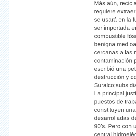
Más aún, recicl
requiere extraer
se usará en la f
ser importada e
combustible fós
benigna medioa
cercanas a las 
contaminación p
escribió una pet
destrucción y c
Suralco;subsidia
La principal jus
puestos de traba
constituyen un
desarrolladas d
90’s. Pero con u
central hidroeléc