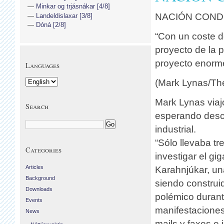
Minkar og trjásnákar [4/8]
NACIÓN CON
Landeldislaxar [3/8]
Dóná [2/8]
“Con un coste de
proyecto de la p
proyecto enorme
Languages
(Mark Lynas/The
Mark Lynas viajó
Search
esperando descu
industrial.
“Sólo llevaba tr
Categories
investigar el gi
Articles
Karahnjúkar, un
Background
siendo construid
Downloads
polémico durant
Events
manifestaciones
News
mails y faxes e