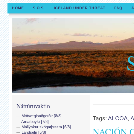
HOME
S.O.S.
ICELAND UNDER THREAT
FAQ
A
Náttúruvaktin
Mótvægisaðgerðir [8/8]
Tags:
ALCOA
,
A
Arnarbeyki [7/8]
Mállýskur skógarþrasta [6/8]
NACIÓN 
Landselir [5/8]