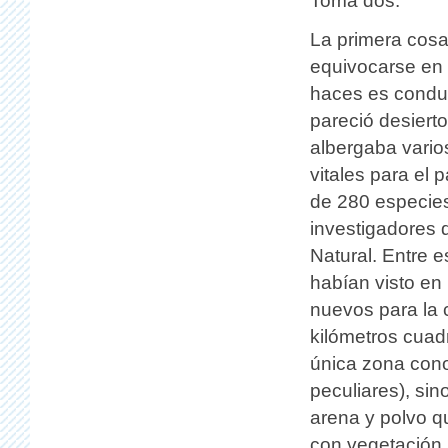
Toma dos.
La primera cosa 
equivocarse en 
haces es conduc
pareció desierto
albergaba varios
vitales para el 
de 280 especie
investigadores d
Natural. Entre 
habían visto en
nuevos para la 
kilómetros cuadr
única zona cono
peculiares), sin
arena y polvo q
con vegetación 