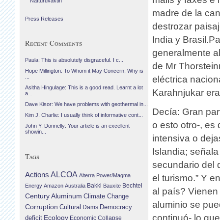
Náttúruvaktin
madre de la can
Press Releases
destrozar paisa
India y Brasil.
Recent Comments
generalmente al
Paula: This is absolutely disgraceful. I c...
de Mr Thorstein
Hope Millington: To Whom it May Concern, Why is
...
eléctrica nacio
Asitha Hingulage: This is a good read. Learnt a lot
Karahnjukar era,
a...
Dave Kisor: We have problems with geothermal in...
Decía: Gran par
Kim J. Charlie: I usually think of informative cont...
o esto otro-, es
John Y. Donnelly: Your article is an excellent
showin...
intensiva o deja
Islandia; señala
Tags
secundario del 
Actions
ALCOA
Alterra Power/Magma
el turismo.” Y e
Bechtel
Energy
Amazon
Australia
Bakki
Bauxite
al país? Vienen
Century Aluminum
Climate Change
aluminio se pued
Corruption
Cultural
Democracy
Dams
continuó- lo qu
Ecology
deficit
Economic Collapse