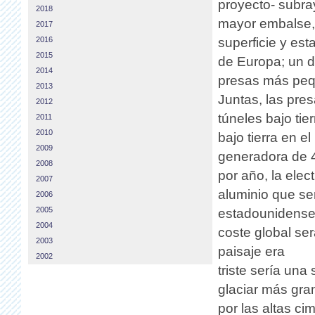
proyecto- subra
2018
mayor embalse, 
2017
2016
superficie y est
2015
de Europa; un d
2014
presas más peq
2013
Juntas, las pr
2012
túneles bajo tie
2011
2010
bajo tierra en 
2009
generadora de 4
2008
por año, la elec
2007
aluminio que se
2006
2005
estadounidense 
2004
coste global ser
2003
paisaje era
2002
triste sería una
glaciar más gra
por las altas c