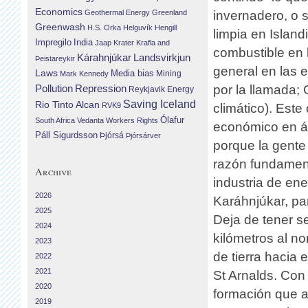
Economics
Geothermal Energy
Greenland
invernadero, o 
Greenwash
H.S. Orka
Helguvík
Hengill
limpia en Islan
Impregilo
India
Jaap Krater
Krafla and
combustible en 
Landsvirkjun
Kárahnjúkar
Þeistareykir
general en las 
Laws
Media bias
Mining
Mark Kennedy
Repression
por la llamada;
Pollution
Reykjavik Energy
Saving Iceland
Rio Tinto Alcan
RVK9
climático). Este
Ólafur
South Africa
Vedanta
Workers Rights
económico en á
Páll Sigurdsson
Þjórsá
Þjórsárver
porque la gente
razón fundamenta
Archive
industria de en
2026
Karáhnjúkar, par
2025
Deja de tener s
2024
kilómetros al n
2023
de tierra hacia 
2022
2021
St Arnalds. Con
2020
formación que a
2019