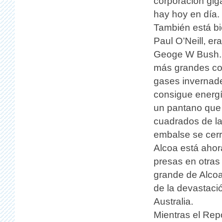
corporación gig
hay hoy en día.
También está bie
Paul O’Neill, er
Geoge W Bush. 
más grandes co
gases invernader
consigue energí
un pantano que
cuadrados de la
embalse se cer
Alcoa está ahor
presas en otras
grande de Alcoa
de la devastaci
Australia.
Mientras el Rep