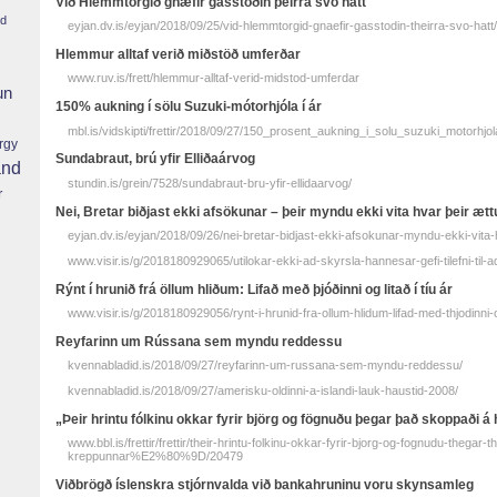
Við Hlemmtorgið gnæfir gasstöðin þeirra svo hátt
nd
eyjan.dv.is/eyjan/2018/09/25/vid-hlemmtorgid-gnaefir-gasstodin-theirra-svo-hatt/
Hlemmur alltaf verið miðstöð umferðar
www.ruv.is/frett/hlemmur-alltaf-verid-midstod-umferdar
un
150% aukning í sölu Suzuki-mótorhjóla í ár
mbl.is/vidskipti/frettir/2018/09/27/150_prosent_aukning_i_solu_suzuki_motorhjol
rgy
Sundabraut, brú yfir Elliðaárvog
and
stundin.is/grein/7528/sundabraut-bru-yfir-ellidaarvog/
r
Nei, Bretar biðjast ekki afsökunar – þeir myndu ekki vita hvar þeir ætt
eyjan.dv.is/eyjan/2018/09/26/nei-bretar-bidjast-ekki-afsokunar-myndu-ekki-vita-
www.visir.is/g/2018180929065/utilokar-ekki-ad-skyrsla-hannesar-gefi-tilefni-til-
Rýnt í hrunið frá öllum hliðum: Lifað með þjóðinni og litað í tíu ár
www.visir.is/g/2018180929056/rynt-i-hrunid-fra-ollum-hlidum-lifad-med-thjodinni-og
Reyfarinn um Rússana sem myndu reddessu
kvennabladid.is/2018/09/27/reyfarinn-um-russana-sem-myndu-reddessu/
kvennabladid.is/2018/09/27/amerisku-oldinni-a-islandi-lauk-haustid-2008/
„Þeir hrintu fólkinu okkar fyrir björg og fögnuðu þegar það skoppaði á
www.bbl.is/frettir/frettir/their-hrintu-folkinu-okkar-fyrir-bjorg-og-fognudu-thegar-
kreppunnar%E2%80%9D/20479
Viðbrögð íslenskra stjórnvalda við bankahruninu voru skynsamleg