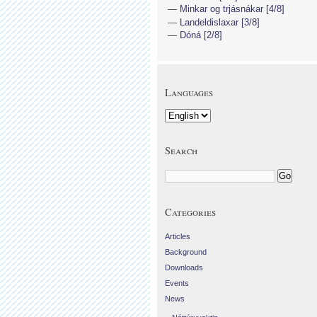
Minkar og trjásnákar [4/8]
Landeldislaxar [3/8]
Dóná [2/8]
Languages
Search
Categories
Articles
Background
Downloads
Events
News