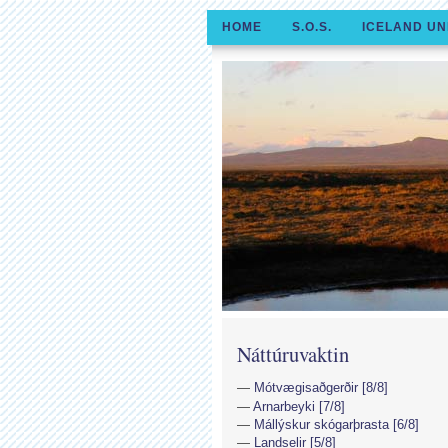
HOME
S.O.S.
ICELAND UN
Náttúruvaktin
Mótvægisaðgerðir [8/8]
Arnarbeyki [7/8]
Mállýskur skógarþrasta [6/8]
Landselir [5/8]