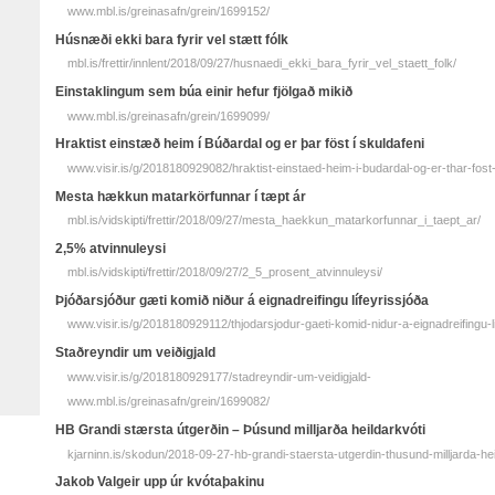
www.mbl.is/greinasafn/grein/1699152/
Húsnæði ekki bara fyrir vel stætt fólk
mbl.is/frettir/innlent/2018/09/27/husnaedi_ekki_bara_fyrir_vel_staett_folk/
Einstaklingum sem búa einir hefur fjölgað mikið
www.mbl.is/greinasafn/grein/1699099/
Hraktist einstæð heim í Búðardal og er þar föst í skuldafeni
www.visir.is/g/2018180929082/hraktist-einstaed-heim-i-budardal-og-er-thar-fost-
Mesta hækkun matarkörfunnar í tæpt ár
mbl.is/vidskipti/frettir/2018/09/27/mesta_haekkun_matarkorfunnar_i_taept_ar/
2,5% atvinnuleysi
mbl.is/vidskipti/frettir/2018/09/27/2_5_prosent_atvinnuleysi/
Þjóðarsjóður gæti komið niður á eignadreifingu lífeyrissjóða
www.visir.is/g/2018180929112/thjodarsjodur-gaeti-komid-nidur-a-eignadreifingu-li
Staðreyndir um veiðigjald
www.visir.is/g/2018180929177/stadreyndir-um-veidigjald-
www.mbl.is/greinasafn/grein/1699082/
HB Grandi stærsta útgerðin – Þúsund milljarða heildarkvóti
kjarninn.is/skodun/2018-09-27-hb-grandi-staersta-utgerdin-thusund-milljarda-hei
Jakob Valgeir upp úr kvótaþakinu