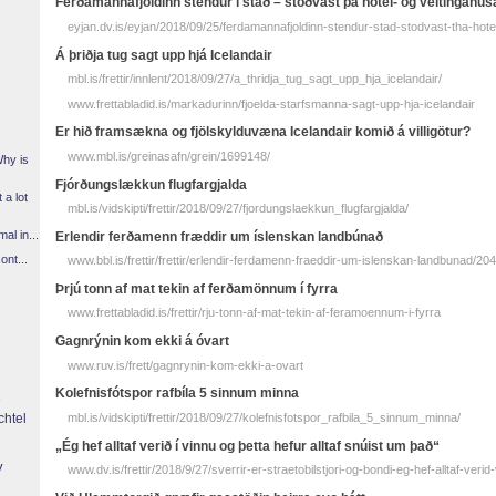
Ferðamannafjöldinn stendur í stað – stöðvast þá hótel- og veitingahú
eyjan.dv.is/eyjan/2018/09/25/ferdamannafjoldinn-stendur-stad-stodvast-tha-hote
Á þriðja tug sagt upp hjá Icelandair
mbl.is/frettir/innlent/2018/09/27/a_thridja_tug_sagt_upp_hja_icelandair/
www.frettabladid.is/markadurinn/fjoelda-starfsmanna-sagt-upp-hja-icelandair
Er hið framsækna og fjölskylduvæna Icelandair komið á villigötur?
www.mbl.is/greinasafn/grein/1699148/
Why is
Fjórðungslækkun flugfargjalda
 a lot
mbl.is/vidskipti/frettir/2018/09/27/fjordungslaekkun_flugfargjalda/
l in...
Erlendir ferðamenn fræddir um íslenskan landbúnað
ont...
www.bbl.is/frettir/frettir/erlendir-ferdamenn-fraeddir-um-islenskan-landbunad/20
Þrjú tonn af mat tekin af ferða­mönnum í fyrra
www.frettabladid.is/frettir/rju-tonn-af-mat-tekin-af-feramoennum-i-fyrra
Gagnrýnin kom ekki á óvart
www.ruv.is/frett/gagnrynin-kom-ekki-a-ovart
Kolefnisfótspor rafbíla 5 sinnum minna
chtel
mbl.is/vidskipti/frettir/2018/09/27/kolefnisfotspor_rafbila_5_sinnum_minna/
„Ég hef alltaf verið í vinnu og þetta hefur alltaf snúist um það“
y
www.dv.is/frettir/2018/9/27/sverrir-er-straetobilstjori-og-bondi-eg-hef-alltaf-verid