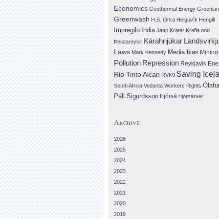
Economics
Geothermal Energy
Greenla
Greenwash
H.S. Orka
Helguvík
Hengill
Impregilo
India
Jaap Krater
Krafla and
Landsvirkj
Kárahnjúkar
Þeistareykir
Laws
Media bias
Mining
Mark Kennedy
Repression
Pollution
Reykjavik Ene
Saving Icel
Rio Tinto Alcan
RVK9
Ólafu
South Africa
Vedanta
Workers Rights
Páll Sigurdsson
Þjórsá
Þjórsárver
Archive
2026
2025
2024
2023
2022
2021
2020
2019