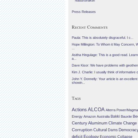
Náttúruvaktin
Press Releases
Recent Comments
Paula: This is absolutely disgraceful. I c...
Hope Millington: To Whom it May Concern, 
...
Asitha Hingulage: This is a good read. Learnt
a...
Dave Kisor: We have problems with geotherma
Kim J. Charlie: I usually think of informative c
John Y. Donnelly: Your article is an excellent
showin...
Tags
Actions
ALCOA
Alterra Power/Magma
Be
Energy
Amazon
Australia
Bakki
Bauxite
Century Aluminum
Climate Change
Corruption
Cultural
Democrac
Dams
Ecology
deficit
Economic Collapse