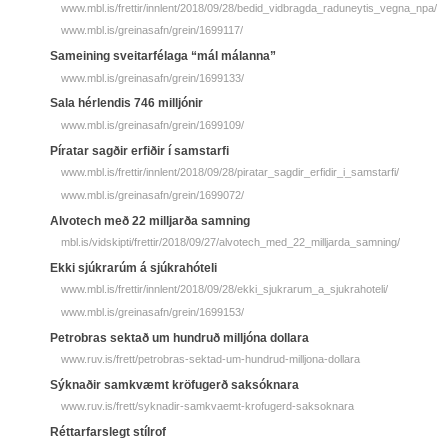
www.mbl.is/frettir/innlent/2018/09/28/bedid_vidbragda_raduneytis_vegna_npa/
www.mbl.is/greinasafn/grein/1699117/
Sameining sveitarfélaga “mál málanna”
www.mbl.is/greinasafn/grein/1699133/
Sala hérlendis 746 milljónir
www.mbl.is/greinasafn/grein/1699109/
Píratar sagðir erfiðir í samstarfi
www.mbl.is/frettir/innlent/2018/09/28/piratar_sagdir_erfidir_i_samstarfi/
www.mbl.is/greinasafn/grein/1699072/
Alvotech með 22 milljarða samning
mbl.is/vidskipti/frettir/2018/09/27/alvotech_med_22_milljarda_samning/
Ekki sjúkrarúm á sjúkrahóteli
www.mbl.is/frettir/innlent/2018/09/28/ekki_sjukrarum_a_sjukrahoteli/
www.mbl.is/greinasafn/grein/1699153/
Petrobras sektað um hundruð milljóna dollara
www.ruv.is/frett/petrobras-sektad-um-hundrud-milljona-dollara
Sýknaðir samkvæmt kröfugerð saksóknara
www.ruv.is/frett/syknadir-samkvaemt-krofugerd-saksoknara
Réttarfarslegt stílrof