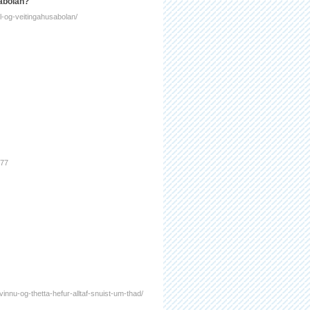
sabólan?
l-og-veitingahusabolan/
477
-vinnu-og-thetta-hefur-alltaf-snuist-um-thad/