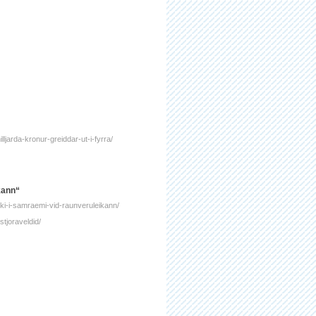
ljarda-kronur-greiddar-ut-i-fyrra/
kann“
ki-i-samraemi-vid-raunveruleikann/
tjoraveldid/