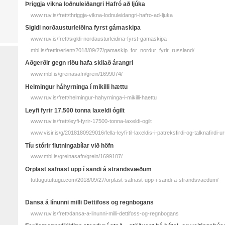
Þriggja vikna loðnuleiðangri Hafró að ljúka
www.ruv.is/frett/thriggja-vikna-lodnuleidangri-hafro-ad-ljuka
Sigldi norðausturleiðina fyrst gámaskipa
www.ruv.is/frett/sigldi-nordausturleidina-fyrst-gamaskipa
mbl.is/frettir/erlent/2018/09/27/gamaskip_for_nordur_fyrir_russland/
Aðgerðir gegn riðu hafa skilað árangri
www.mbl.is/greinasafn/grein/1699074/
Helmingur háhyrninga í mikilli hættu
www.ruv.is/frett/helmingur-hahyrninga-i-mikilli-haettu
Leyfi fyrir 17.500 tonna laxeldi ógilt
www.ruv.is/frett/leyfi-fyrir-17500-tonna-laxeldi-ogilt
www.visir.is/g/2018180929016/fella-leyfi-til-laxeldis-i-patreksfirdi-og-talknafirdi-ur-
Tíu stórir flutningabílar við höfn
www.mbl.is/greinasafn/grein/1699107/
Örplast safnast upp í sandi á strandsvæðum
tuttugututtugu.com/2018/09/27/orplast-safnast-upp-i-sandi-a-strandsvaedum/
Dansa á línunni milli Dettifoss og regnbogans
www.ruv.is/frett/dansa-a-linunni-milli-dettifoss-og-regnbogans