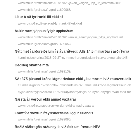
www.mbl.is/frettir/innlent/2018/09/28/jakob_valgeir_upp_ur_kvotathakinu/
www.mbl.is/greinasafn/grein/1699068/
Líkur á að fyrirtæki lifi ekki af
www.ruv.is/frett/likur-a-ad-fyrirtaeki-lifi-ekki-af
Aukin samþjöppun fylgir uppboðum
www.mbl.is/frettir/innlent/2018/09/28/aukin_samthjoppun_fylgir_uppbodum/
www.mbl.is/greinasafn/grein/1699052/
Nýtt met í arðgreiðslum í sjávarútvegi: Alls 14,5 milljarðar í arð í fyrra
kjarninn.is/skyring/2018-09-27-nytt-met-i-ardgreidslum-i-sjavarutvegi-alls-145-mil
Óeðlileg skattheimta
www.mbl.is/greinasafn/grein/1699139/
SA: 375 þúsund króna lágmarkslaun ekki „í samræmi við raunverulei
stundin.is/grein/7522/samtok-atvinnulifsins-375-thusund-krona-lagmarkslaun-ek
eyjan.dv.is/eyjan/2018/09/27/verkalydshreyfingin-ad-syna-abyrgd-hvad-med-fors
Næsta ár verður ekki annað vaxtarár
www.ruv.is/frett/naesta-ar-verdur-ekki-annad-vaxtarar
Framtíðarvöxtur lífeyriskerfisins liggur erlendis
www.mbl.is/greinasafn/grein/1699096/
Beðið viðbragða ráðuneytis við ósk um frestun NPA