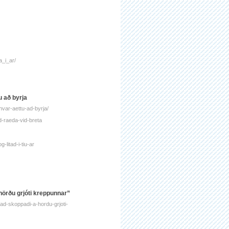
a_i_ar/
u að byrja
hvar-aettu-ad-byrja/
ad-raeda-vid-breta
-litad-i-tiu-ar
 hörðu grjóti kreppunnar”
thad-skoppadi-a-hordu-grjoti-