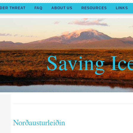
DER THREAT
FAQ
ABOUT US
RESOURCES
LINKS
Saving Ic
Norðausturleiðin