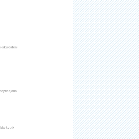
i-skuldafeni
feyrissjoda-
ldarkvoti/