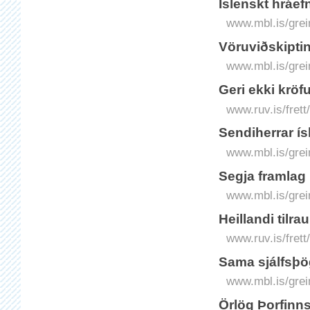
Íslenskt hráef
www.mbl.is/grei
Vöruviðskipti
www.mbl.is/grei
Geri ekki kröf
www.ruv.is/frett
Sendiherrar í
www.mbl.is/grei
Segja framlag
www.mbl.is/grei
Heillandi tilr
www.ruv.is/frett
Sama sjálfsþö
www.mbl.is/grei
Örlög Þorfinn