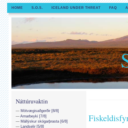
HOME
S.O.S.
ICELAND UNDER THREAT
FAQ
A
Náttúruvaktin
Mótvægisaðgerðir [8/8]
Fiskeldisfy
Arnarbeyki [7/8]
Mállýskur skógarþrasta [6/8]
Landselir [5/8]