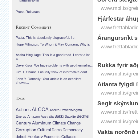
Náttúruvaktin
www.mbl.is/grei
Press Releases
Fjárfestar áhu
Recent Comments
www.frettabladid
Árangursríkt 
Paula: This is absolutely disgraceful. I c...
Hope Millington: To Whom it May Concern, Why is
www.frettabladi
...
Asitha Hingulage: This is a good read. Learnt a lot
a...
Rukka fyrir a
Dave Kisor: We have problems with geothermal in...
Kim J. Charlie: I usually think of informative cont...
www.mbl.is/grei
John Y. Donnelly: Your article is an excellent
showin...
Atlanta fylgdi
www.mbl.is/grei
Tags
Segir skýrslun
Actions
ALCOA
Alterra Power/Magma
www.mbl.is/frett
Bechtel
Energy
Amazon
Australia
Bakki
Bauxite
www.mbl.is/grei
Century Aluminum
Climate Change
Corruption
Cultural
Democracy
Dams
Vakta norðrið
Ecology
deficit
Economic Collapse