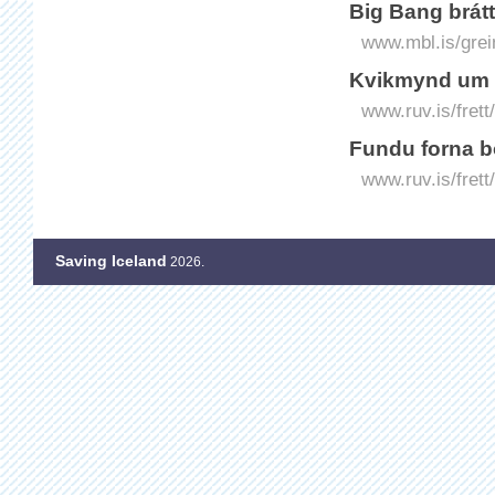
Big Bang brát
www.mbl.is/grei
Kvikmynd um 
www.ruv.is/fre
Fundu forna 
www.ruv.is/fret
Saving Iceland
2026.