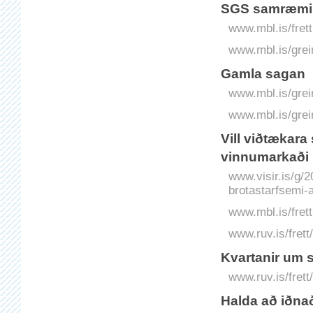
SGS samræmir 
www.mbl.is/fret
www.mbl.is/grei
Gamla sagan
www.mbl.is/grei
www.mbl.is/grei
Vill viðtækara
vinnumarkaði
www.visir.is/g/2
brotastarfsemi-
www.mbl.is/fret
www.ruv.is/frett
Kvartanir um 
www.ruv.is/fret
Halda að iðnað