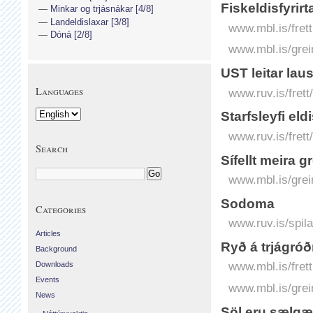
Fiskeldisfyrir
Minkar og trjásnákar [4/8]
Landeldislaxar [3/8]
www.mbl.is/frett
Dóná [2/8]
www.mbl.is/grei
UST leitar lau
Languages
www.ruv.is/frett
Starfsleyfi eldi
www.ruv.is/frett/
Search
Sífellt meira g
www.mbl.is/grei
Sodoma
Categories
www.ruv.is/spil
Articles
Ryð á trjágróð
Background
Downloads
www.mbl.is/frett
Events
www.mbl.is/grei
News
Söl eru sælgæ