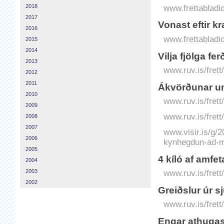
2018
www.frettabladid
2017
Vonast eftir kr
2016
www.frettabladid.
2015
2014
Vilja fjölga f
2013
www.ruv.is/frett
2012
2011
Ákvörðunar um
2010
www.ruv.is/frett
2009
www.ruv.is/fret
2008
2007
www.visir.is/g/
2006
kynhegdun-ad-m
2005
4 kíló af amfe
2004
2003
www.ruv.is/frett
2002
Greiðslur úr 
www.ruv.is/fret
Engar athuga