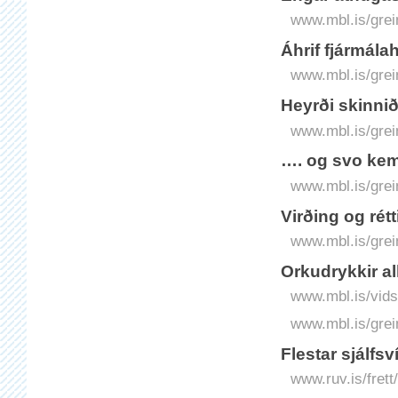
www.mbl.is/grei
Áhrif fjármála
www.mbl.is/grei
Heyrði skinnið
www.mbl.is/grei
…. og svo kem
www.mbl.is/grei
Virðing og rét
www.mbl.is/grei
Orkudrykkir a
www.mbl.is/vidsk
www.mbl.is/grei
Flestar sjálfsv
www.ruv.is/frett/