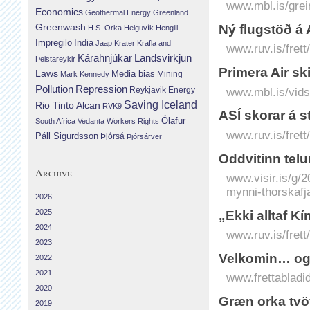
www.mbl.is/grei
Economics
Geothermal Energy
Greenland
Greenwash
Ný flugstöð á 
H.S. Orka
Helguvík
Hengill
Impregilo
India
Jaap Krater
Krafla and
www.ruv.is/frett
Landsvirkjun
Kárahnjúkar
Þeistareykir
Primera Air ski
Laws
Media bias
Mining
Mark Kennedy
Repression
Pollution
Reykjavik Energy
www.mbl.is/vidsk
Saving Iceland
Rio Tinto Alcan
RVK9
ASÍ skorar á s
Ólafur
South Africa
Vedanta
Workers Rights
www.ruv.is/frett
Páll Sigurdsson
Þjórsá
Þjórsárver
Oddvitinn telur
Archive
www.visir.is/g/2
mynni-thorskafj
2026
2025
„Ekki alltaf K
2024
www.ruv.is/frett
2023
Velkomin… og
2022
2021
www.frettabladi
2020
Græn orka tvö
2019