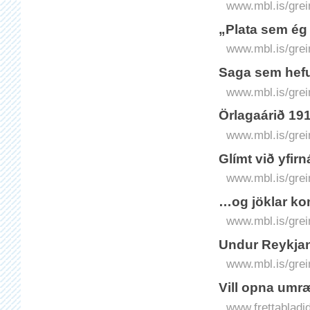
www.mbl.is/grei
„Plata sem ég 
www.mbl.is/grei
Saga sem hefur
www.mbl.is/grei
Örlagaárið 191
www.mbl.is/grei
Glímt við yfirn
www.mbl.is/grei
…og jöklar ko
www.mbl.is/grei
Undur Reykja
www.mbl.is/grei
Vill opna umr
www.frettabladid