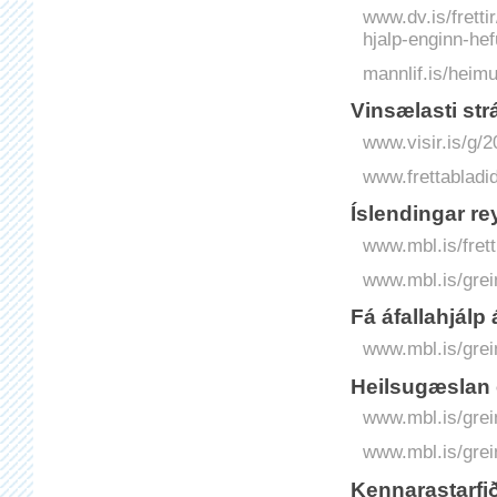
www.dv.is/fretti
hjalp-enginn-hef
mannlif.is/heim
Vinsælasti str
www.visir.is/g/2
www.frettabladid
Íslendingar re
www.mbl.is/fret
www.mbl.is/grei
Fá áfallahjálp
www.mbl.is/grei
Heilsugæslan e
www.mbl.is/grei
www.mbl.is/grei
Kennarastarfið 