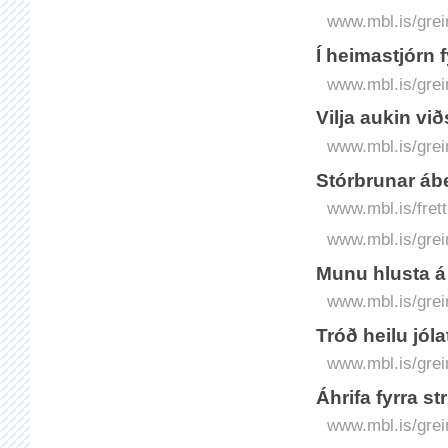
www.mbl.is/grei
Í heimastjórn fy
www.mbl.is/grei
Vilja aukin við
www.mbl.is/grei
Stórbrunar ábe
www.mbl.is/fret
www.mbl.is/grei
Munu hlusta á
www.mbl.is/grei
Tróð heilu jóla
www.mbl.is/grei
Áhrifa fyrra st
www.mbl.is/grei