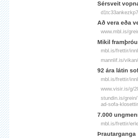
Sérsveit vop
d1tc33ankezkp7.
Að vera eða ve
www.mbl.is/grei
Mikil framþró
mbl.is/frettir/i
mannlif.is/vika
92 ára látin so
mbl.is/frettir/i
www.visir.is/g/
stundin.is/grein
ad-sofa-klosetti
7.000 ungmenn
mbl.is/frettir/
Þrautarganga