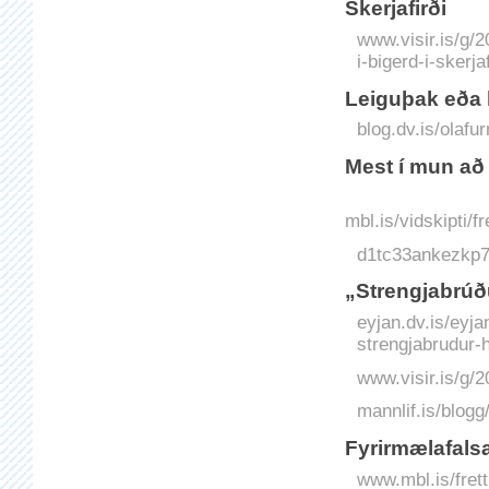
Skerjafirði
www.visir.is/g/
i-bigerd-i-skerjaf
Leiguþak eða
blog.dv.is/olaf
Mest í mun að
mbl.is/vidskipti/
d1tc33ankezkp7.
„Strengjabrúð
eyjan.dv.is/eyj
strengjabrudur-
www.visir.is/g/
mannlif.is/blogg
Fyrirmælafalsa
www.mbl.is/frett