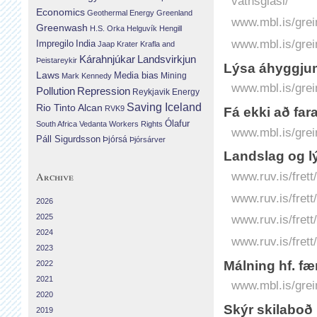
vatnsglasi/
Economics
Geothermal Energy
Greenland
www.mbl.is/grei
Greenwash
H.S. Orka
Helguvík
Hengill
www.mbl.is/grei
Impregilo
India
Jaap Krater
Krafla and
Landsvirkjun
Kárahnjúkar
Þeistareykir
Lýsa áhyggjum
Laws
Media bias
Mining
Mark Kennedy
www.mbl.is/grei
Repression
Pollution
Reykjavik Energy
Saving Iceland
Rio Tinto Alcan
RVK9
Fá ekki að far
Ólafur
South Africa
Vedanta
Workers Rights
www.mbl.is/grei
Páll Sigurdsson
Þjórsá
Þjórsárver
Landslag og l
Archive
www.ruv.is/frett
www.ruv.is/frett
2026
2025
www.ruv.is/frett
2024
www.ruv.is/frett
2023
Málning hf. f
2022
2021
www.mbl.is/grei
2020
Skýr skilaboð
2019