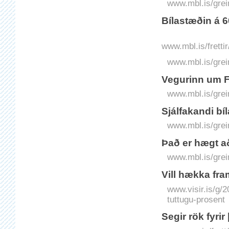
www.mbl.is/grei
Bílastæðin á 
www.mbl.is/frett
www.mbl.is/grei
Vegurinn um F
www.mbl.is/grei
Sjálfakandi bí
www.mbl.is/grei
Það er hægt a
www.mbl.is/grei
Vill hækka fra
www.visir.is/g/
tuttugu-prosent
Segir rök fyri