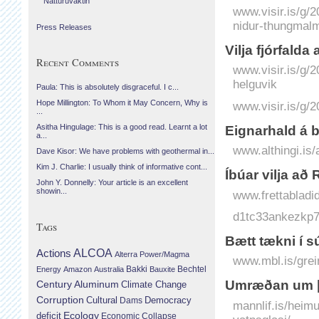
Náttúruvaktin
www.visir.is/g/
nidur-thungmalm
Press Releases
Vilja fjórfalda
Recent Comments
www.visir.is/g/2
helguvik
Paula: This is absolutely disgraceful. I c...
Hope Millington: To Whom it May Concern, Why is
www.visir.is/g/
...
Asitha Hingulage: This is a good read. Learnt a lot
Eignarhald á 
a...
www.althingi.is
Dave Kisor: We have problems with geothermal in...
Kim J. Charlie: I usually think of informative cont...
Íbúar vilja að
John Y. Donnelly: Your article is an excellent
showin...
www.frettabladid.
d1tc33ankezkp7.
Tags
Bætt tækni í s
Actions
ALCOA
Alterra Power/Magma
www.mbl.is/grei
Bechtel
Energy
Amazon
Australia
Bakki
Bauxite
Umræðan um þr
Century Aluminum
Climate Change
Corruption
Cultural
Democracy
Dams
mannlif.is/heim
Ecology
deficit
Economic Collapse