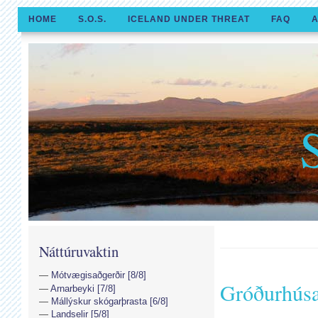
HOME
S.O.S.
ICELAND UNDER THREAT
FAQ
A
Náttúruvaktin
Mótvægisaðgerðir [8/8]
Gróðurhúsal
Arnarbeyki [7/8]
Mállýskur skógarþrasta [6/8]
Landselir [5/8]