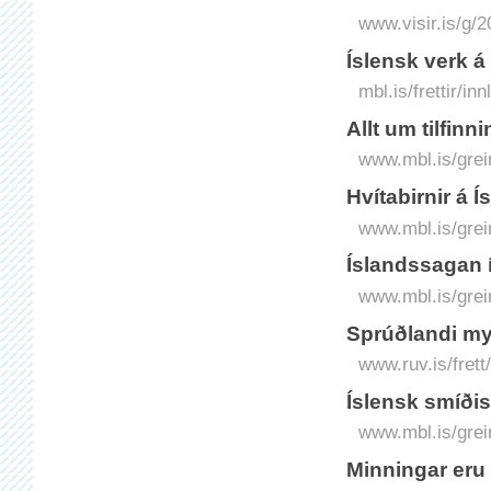
www.visir.is/g/2
Íslensk verk á
mbl.is/frettir/i
Allt um tilfin
www.mbl.is/grei
Hvítabirnir á Í
www.mbl.is/grei
Íslandssagan í
www.mbl.is/grei
Sprúðlandi my
www.ruv.is/fret
Íslensk smíð
www.mbl.is/grei
Minningar eru