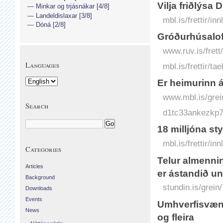
Vilja friðlýsa
Minkar og trjásnákar [4/8]
Landeldislaxar [3/8]
mbl.is/frettir/i
Dóná [2/8]
Gróðurhúsaloft
www.ruv.is/frett
Languages
mbl.is/frettir/t
Er heimurinn 
www.mbl.is/grei
Search
d1tc33ankezkp7.
18 milljóna st
mbl.is/frettir/i
Categories
Telur almennin
Articles
er ástandið un
Background
stundin.is/grein
Downloads
Events
Umhverfisvænt
News
og fleira