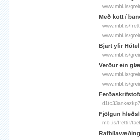
www.mbl.is/grei
Með kött í ba
www.mbl.is/fret
www.mbl.is/grei
Bjart yfir Hóte
www.mbl.is/grei
Verður ein glæ
www.mbl.is/grei
www.mbl.is/grei
Ferðaskrifstofa
d1tc33ankezkp7.
Fjölgun hleðs
mbl.is/frettir/t
Rafbílavæðing