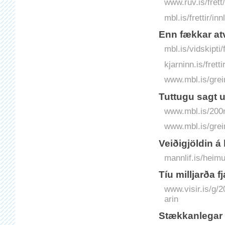
www.ruv.is/frett
mbl.is/frettir/in
Enn fækkar a
mbl.is/vidskipti
kjarninn.is/fret
www.mbl.is/grei
Tuttugu sagt u
www.mbl.is/200mi
www.mbl.is/grei
Veiðigjöldin 
mannlif.is/heimu
Tíu milljarða f
www.visir.is/g/2
arin
Stækkanlegar í