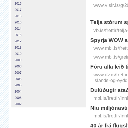
2018
www.visir.is/g/
2017
2016
Telja stórum
2015
2014
vb.is/frettir/t
2013
Spyrja WOW a
2012
www.mbl.is/fret
2011
2010
www.mbl.is/grei
2009
Fóru alla leið
2008
2007
www.dv.is/fretti
2006
islands-og-eydd
2005
Dulúðugir staði
2004
mbl.is/frettir/in
2003
2002
Níu milljónast
mbl.is/frettir/in
40 ár frá flugs