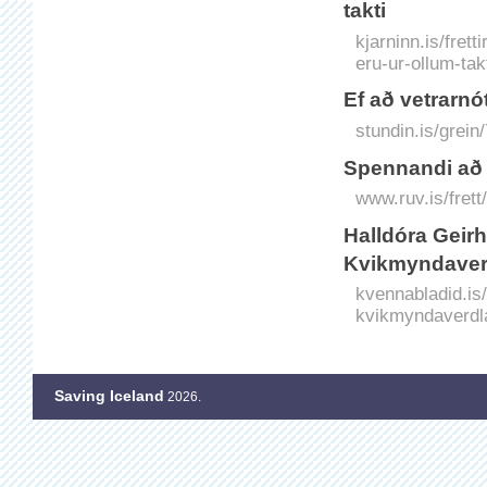
takti
kjarninn.is/fret
eru-ur-ollum-takt
Ef að vetrarnót
stundin.is/grein/
Spennandi að 
www.ruv.is/frett
Halldóra Geirh
Kvikmyndave
kvennabladid.is/
kvikmyndaverdl
Saving Iceland
2026.