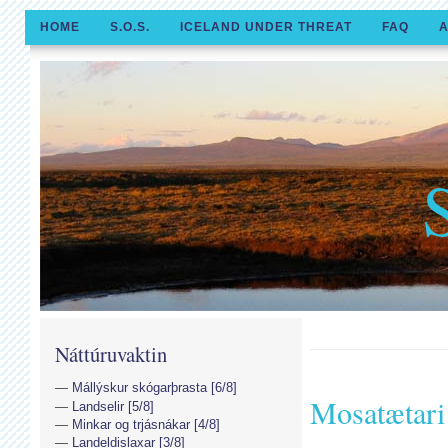
HOME
S.O.S.
ICELAND UNDER THREAT
FAQ
A
Náttúruvaktin
Mállýskur skógarþrasta [6/8]
Mosatætari
Landselir [5/8]
Minkar og trjásnákar [4/8]
Landeldislaxar [3/8]