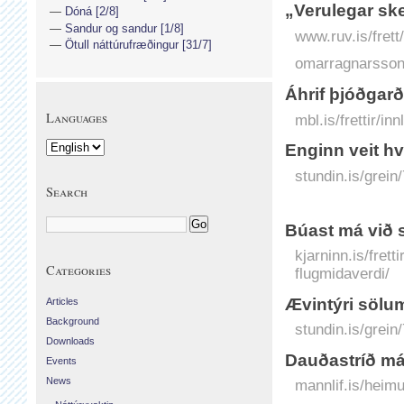
„Verulegar ske
Dóná [2/8]
Sandur og sandur [1/8]
www.ruv.is/frett
Ötull náttúrufræðingur [31/7]
omarragnarsson.
Áhrif þjóðgarð
Languages
mbl.is/frettir/i
Enginn veit h
stundin.is/grein
Search
Búast má við 
kjarninn.is/fret
Categories
flugmidaverdi/
Ævintýri sölu
Articles
Background
stundin.is/grein
Downloads
Dauðastríð 
Events
News
mannlif.is/heim