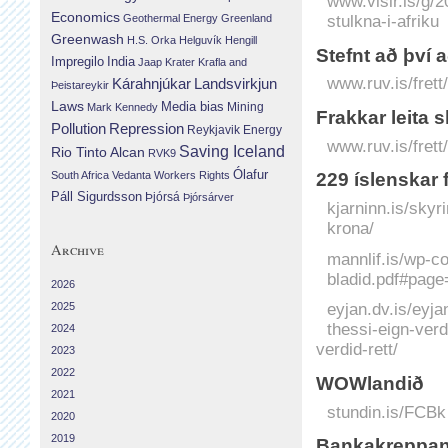
www.visir.is/g/
Economics
Geothermal Energy
Greenland
stulkna-i-afriku
Greenwash
H.S. Orka
Helguvík
Hengill
Stefnt að því 
Impregilo
India
Jaap Krater
Krafla and
www.ruv.is/frett
Landsvirkjun
Kárahnjúkar
Þeistareykir
Laws
Media bias
Mining
Mark Kennedy
Frakkar leita 
Repression
Pollution
Reykjavik Energy
www.ruv.is/frett
Saving Iceland
Rio Tinto Alcan
RVK9
Ólafur
South Africa
Vedanta
Workers Rights
229 íslenskar 
Páll Sigurdsson
Þjórsá
Þjórsárver
kjarninn.is/skyr
krona/
Archive
mannlif.is/wp-c
bladid.pdf#page
2026
2025
eyjan.dv.is/eyj
thessi-eign-ve
2024
verdid-rett/
2023
2022
WOWlandið
2021
stundin.is/FCBk
2020
2019
Bankakreppan 