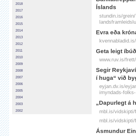
2018
Íslands
2017
stundin.is/grein
2016
landsframleidsl
2015
2014
Evra eða krón
2013
kvennabladid.is
2012
Geta leigt íbú
2011
2010
www.ruv.is/frett
2009
Segir Reykja
2008
í huga“ við by
2007
2006
eyjan.dv.is/eyj
2005
imyndads-folks-
2004
„Dapurlegt á 
2003
mbl.is/vidskipti
2002
mbl.is/vidskipti
Ásmundur Eina