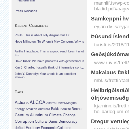
Náttúruvaktin
mannlif.is/wp-c
bladid.pdf#page
Press Releases
Samkeppni hve
Recent Comments
eyjan.dv.is/eyj
Þúsund Íslendi
Paula: This is absolutely disgraceful. I c...
Hope Millington: To Whom it May Concern, Why is
turisti.is/2018/1
...
Asitha Hingulage: This is a good read. Learnt a lot
Geðsjúkdómar 
a...
Dave Kisor: We have problems with geothermal in...
www.ruv.is/fret
Kim J. Charlie: I usually think of informative cont...
Makalaus fæk
John Y. Donnelly: Your article is an excellent
showin...
mbl.is/frettir/
Heilbrigðisráð
Tags
ófrjósemisaðg
Actions
ALCOA
Alterra Power/Magma
kjarninn.is/fret
Bechtel
Energy
Amazon
Australia
Bakki
Bauxite
heildarlog-um-o
Century Aluminum
Climate Change
Dregur veruleg
Corruption
Cultural
Democracy
Dams
Ecology
deficit
Economic Collapse