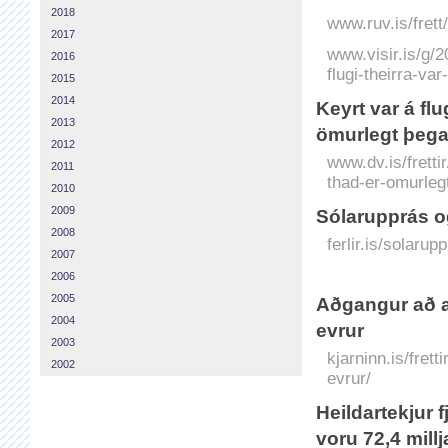
2018
www.ruv.is/fret
2017
www.visir.is/g/
2016
flugi-theirra-var-
2015
2014
Keyrt var á fl
2013
ömurlegt þega
2012
www.dv.is/fretti
2011
thad-er-omurleg
2010
2009
Sólarupprás o
2008
ferlir.is/solarup
2007
2006
2005
Aðgangur að a
2004
evrur
2003
kjarninn.is/fre
2002
evrur/
Heildartekjur f
voru 72,4 millj