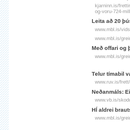
kjarninn.is/frett
og-voru-724-mill
Leita að 20 þ
www.mbl.is/vids
www.mbl.is/grei
Með offari og
www.mbl.is/grei
Telur tímabil 
www.ruv.is/frett
Neðanmáls: Eig
www.vb.is/skodu
HÍ aldrei brau
www.mbl.is/grei