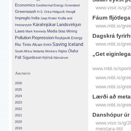
Economics
Geothermal Energy
Greenland
www.visir.is/g/2
Greenwash
H.S. Orka
Helguvík
Hengill
Fáum fljótleg
Impregilo
India
Jaap Krater
Krafla and
Landsvirkjun
Kárahnjúkar
Þeistareykir
www.mbl.is/grei
Laws
Media bias
Mining
Mark Kennedy
Dagskrá fyrirh
Repression
Pollution
Reykjavik Energy
www.mbl.is/grei
Saving Iceland
Rio Tinto Alcan
RVK9
Ólafur
South Africa
Vedanta
Workers Rights
„Get eiginlega
Páll Sigurdsson
Þjórsá
Þjórsárver
www.mbl.is/sport/
Archive
www.mbl.is/grei
2026
www.mbl.is/grei
2025
Lærði að meta
2024
2023
www.mbl.is/grei
2022
Dans­hópur úr 
2021
2020
www.visir.is/g/
meistara-titil
2019