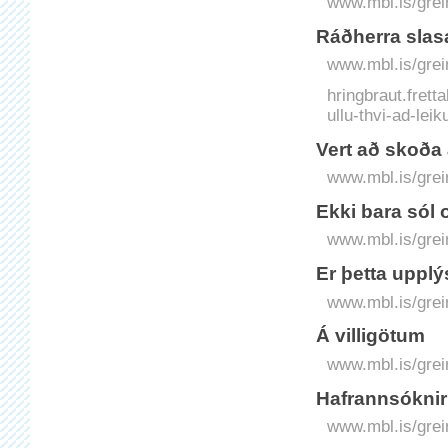
www.mbl.is/grei
Ráðherra slas
www.mbl.is/grei
hringbraut.fretta
ullu-thvi-ad-lei
Vert að skoða 
www.mbl.is/grei
Ekki bara sól 
www.mbl.is/grei
Er þetta uppl
www.mbl.is/grei
Á villigötum
www.mbl.is/grei
Hafrannsóknir
www.mbl.is/grei