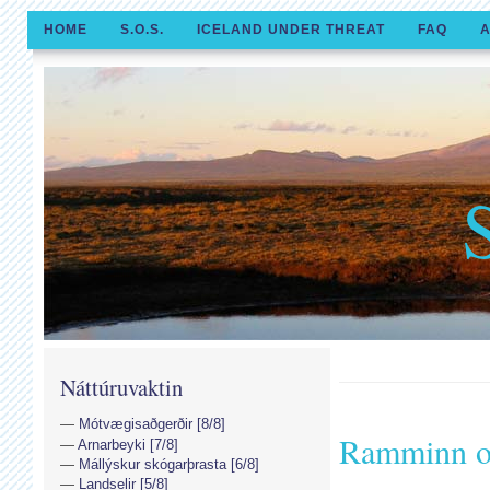
HOME
S.O.S.
ICELAND UNDER THREAT
FAQ
A
Náttúruvaktin
Mótvægisaðgerðir [8/8]
Ramminn o
Arnarbeyki [7/8]
Mállýskur skógarþrasta [6/8]
Landselir [5/8]