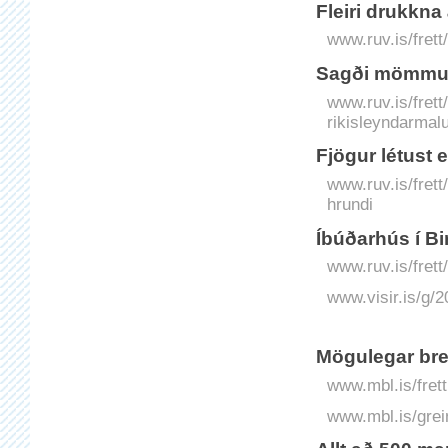
Fleiri drukkn
www.ruv.is/fret
Sagði mömmu, 
www.ruv.is/fret
rikisleyndarmal
Fjögur létust 
www.ruv.is/frett
hrundi
Íbúðarhús í Bi
www.ruv.is/frett
www.visir.is/g/2
Mögulegar bre
www.mbl.is/frett
www.mbl.is/grei