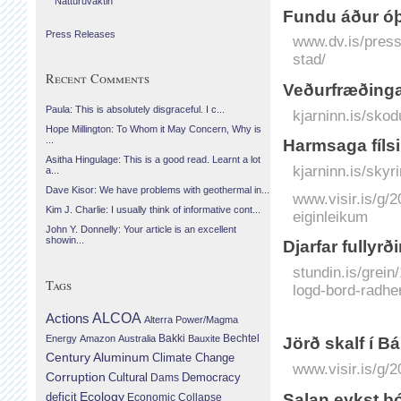
Náttúruvaktin
Fundu áður óþ
Press Releases
www.dv.is/press
stad/
Recent Comments
Veðurfræðinga
Paula: This is absolutely disgraceful. I c...
kjarninn.is/skod
Hope Millington: To Whom it May Concern, Why is
...
Harmsaga fíls
Asitha Hingulage: This is a good read. Learnt a lot
kjarninn.is/skyr
a...
Dave Kisor: We have problems with geothermal in...
www.visir.is/g/
Kim J. Charlie: I usually think of informative cont...
eiginleikum
John Y. Donnelly: Your article is an excellent
showin...
Djarfar fullyr
stundin.is/grein
Tags
logd-bord-radhe
Actions
ALCOA
Alterra Power/Magma
Bechtel
Energy
Amazon
Australia
Bakki
Bauxite
Jörð skalf í 
Century Aluminum
Climate Change
www.visir.is/g/
Corruption
Cultural
Democracy
Dams
Ecology
deficit
Salan eykst þó 
Economic Collapse