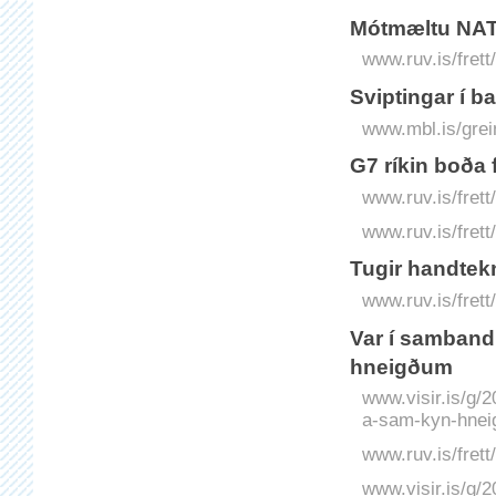
Mótmæltu NATO 
www.ruv.is/frett
Sviptingar í ba
www.mbl.is/grei
G7 ríkin boða f
www.ruv.is/frett
www.ruv.is/frett
Tugir handtekn
www.ruv.is/frett
Var í sam­band
hneigðum
www.visir.is/g/
a-sam-kyn-hne
www.ruv.is/frett
www.visir.is/g/2