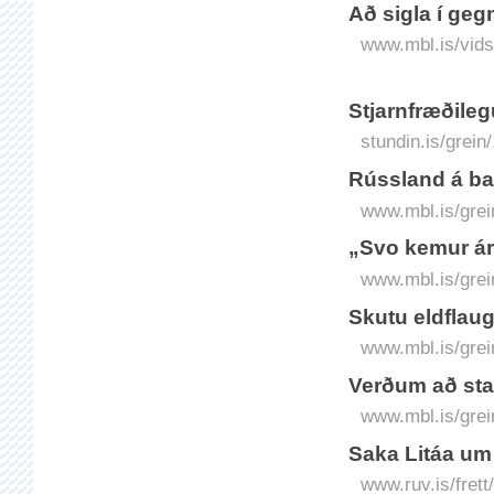
Að sigla í geg
www.mbl.is/vids
Stjarnfræðileg
stundin.is/grein
Rússland á ba
www.mbl.is/grei
„Svo kemur árá
www.mbl.is/grei
Skutu eldflau
www.mbl.is/grei
Verðum að st
www.mbl.is/grei
Saka Litáa um 
www.ruv.is/frett