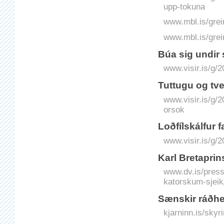
upp-tokuna
www.mbl.is/grei
www.mbl.is/grei
Búa sig undir 
www.visir.is/g/
Tuttugu og tvei
www.visir.is/g/2
orsok
Loðfílskálfur f
www.visir.is/g/2
Karl Bretaprin
www.dv.is/pressa
katorskum-sjeik
Sænskir ráðher
kjarninn.is/skyr