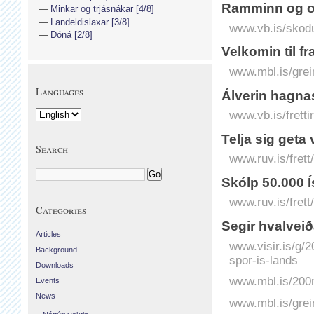
Ramminn og o
Minkar og trjásnákar [4/8]
Landeldislaxar [3/8]
www.vb.is/skod
Dóná [2/8]
Velkomin til fr
www.mbl.is/grei
Languages
Álverin hagnas
www.vb.is/fretti
Telja sig geta
Search
www.ruv.is/frett
Skólp 50.000 Í
www.ruv.is/frett
Categories
Segir hval­veið
Articles
www.visir.is/g/2
Background
spor-is-lands
Downloads
www.mbl.is/200m
Events
News
www.mbl.is/grei