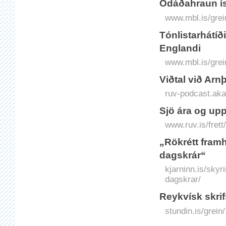
Ódáðahraun í
www.mbl.is/grei
Tónlistarhátíð
Englandi
www.mbl.is/grei
Viðtal við Ar
ruv-podcast.ak
Sjö ára og up
www.ruv.is/fret
„Rökrétt fram
dagskrár“
kjarninn.is/skyr
dagskrar/
Reykvísk skri
stundin.is/grei