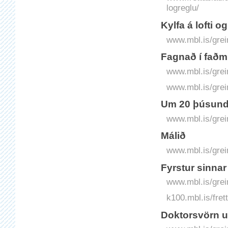
logreglu/
Kylfa á lofti o
www.mbl.is/grei
Fagnað í faðmi
www.mbl.is/grei
www.mbl.is/grei
Um 20 þúsund 
www.mbl.is/grei
Málið
www.mbl.is/grei
Fyrstur sinna
www.mbl.is/grei
k100.mbl.is/fret
Doktorsvörn 