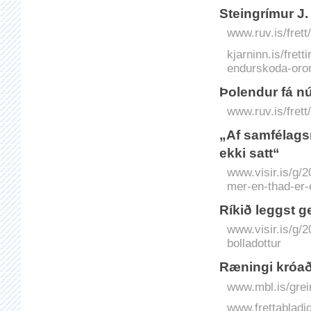
Steingrímur J.
www.ruv.is/frett
kjarninn.is/frett
endurskoda-oror
Þolendur fá nú
www.ruv.is/frett
„Af samfélags
ekki satt“
www.visir.is/g/
mer-en-thad-er-e
Ríkið leggst g
www.visir.is/g/
bolladottur
Ræningi króað
www.mbl.is/grei
www.frettabladid