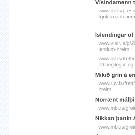
Vísindamenn te
www.dv.is/press
frjokornaofnaem
Ís­­­lendingar 
www.visir.is/g/2
lendum-hreim
www.dv.is/frett
othaegilegur-og
Mikið grín á 
www.ruv.is/fret
hreim
Norrænt málþ
www.mbl.is/grei
Nikkan þanin 
www.mbl.is/grei