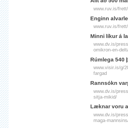
Allt að 500 m
www.ruv.is/fret
Enginn alvarle
www.ruv.is/frett
Minni líkur á
www.dv.is/press
omikron-en-delt
Rúmlega 540 
www.visir.is/g
fargad
Rannsókn varpa
www.dv.is/press
sitja-mikid/
Læknar voru a
www.dv.is/press
maga-mannsins