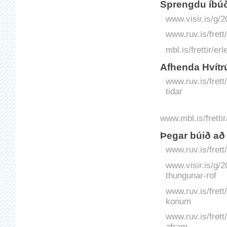
Sprengdu íbúð
www.visir.is/g/
www.ruv.is/fret
mbl.is/frettir/
Afhenda Hvítrú
www.ruv.is/frett
tidar
www.mbl.is/fretti
Þegar búið að
www.ruv.is/frett
www.visir.is/g/
thungunar-rof
www.ruv.is/fret
konum
www.ruv.is/fret
afram