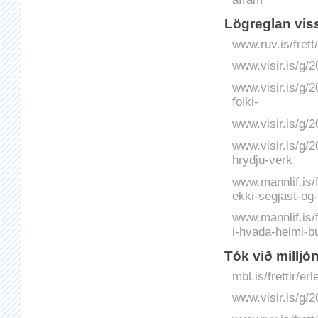
Lögreglan vis
www.ruv.is/fret
www.visir.is/g/
www.visir.is/g/2
folki-
www.visir.is/g/
www.visir.is/g/
hrydju-verk
www.mannlif.is/f
ekki-segjast-og
www.mannlif.is/f
i-hvada-heimi-b
Tók við milljó
mbl.is/frettir/e
www.visir.is/g/