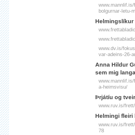
www.mannlif.is/f
bolgurnar-letu-m
Helmings­líkur
www.frettabladid
www.frettabladid
www.dv.is/fokus
var-adeins-26-a
Anna Hildur G
sem mig langa
www.mannlif.is/f
a-heimsvisu/
Þrjátíu og tve
www.ruv.is/frett
Helmingi fleir
www.ruv.is/frett
78