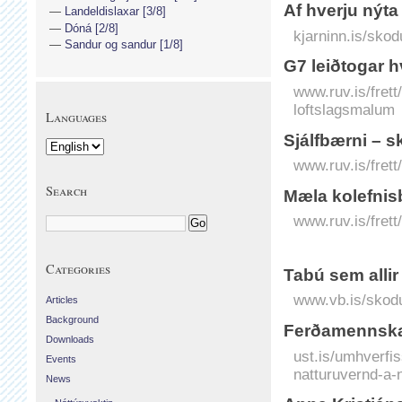
Af hverju nýta
Landeldislaxar [3/8]
Dóná [2/8]
kjarninn.is/skod
Sandur og sandur [1/8]
G7 leiðtogar hv
www.ruv.is/frett/
loftslagsmalum
Languages
Sjálfbærni – s
www.ruv.is/frett
Search
Mæla kolefnis
www.ruv.is/fret
Categories
Tabú sem allir
www.vb.is/skodu
Articles
Background
Ferðamennska
Downloads
ust.is/umhverfis
Events
natturuvernd-a-
News