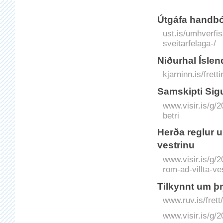
Útgáfa handbó
ust.is/umhverfis
sveitarfelaga-/
Niðurhal Íslen
kjarninn.is/frett
Sam­­­skipti Si
www.visir.is/g/
betri
Herða reglur u
vestrinu
www.visir.is/g/
rom-ad-villta-ve
Tilkynnt um þr
www.ruv.is/frett
www.visir.is/g/2