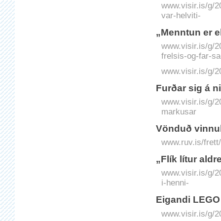
www.visir.is/g/2
var-helviti-
„Menntun er ek
www.visir.is/g/
frelsis-og-far-sa
www.visir.is/g/2
Furðar sig á 
www.visir.is/g/
markusar
Vönduð vinnub
www.ruv.is/fret
„Flík lítur ald
www.visir.is/g/2
i-henni-
Eigandi LEGO s
www.visir.is/g/2