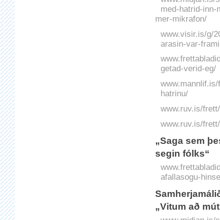
med-hatrid-inn-m
mer-mikrafon/
www.visir.is/g/
arasin-var-frami
www.frettabladid
getad-verid-eg/
www.mannlif.is/fr
hatrinu/
www.ruv.is/frett
www.ruv.is/frett
„Saga sem þess
segin fólks“
www.frettabladid
afallasogu-hinse
Samherjamálið 
„Vitum að mút