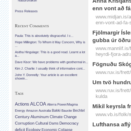
Anna Kristján
Náttúruvaktin
enn vont að fá
Press Releases
www.midjan.is/a
enn-vont-ad-fa-s
Recent Comments
Fjölmargir Ísle
Paula: This is absolutely disgraceful. I c...
gubba úr öðr
Hope Millington: To Whom it May Concern, Why is
...
www.mannlif.is/fr
Asitha Hingulage: This is a good read. Learnt a lot
heyrdi-fjora-ad
a...
Dave Kisor: We have problems with geothermal in...
Fögnuðu Skóg
Kim J. Charlie: I usually think of informative cont...
www.ruv.is/fret
John Y. Donnelly: Your article is an excellent
showin...
Um tvö hundru
www.ruv.is/fret
Tags
kulda
Actions
ALCOA
Alterra Power/Magma
Mikil keyrsla
Bechtel
Energy
Amazon
Australia
Bakki
Bauxite
www.vb.is/folk/
Century Aluminum
Climate Change
Corruption
Cultural
Democracy
Dams
Lufthansa afl
Ecology
deficit
Economic Collapse