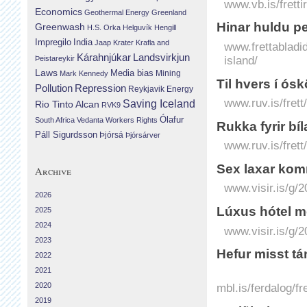
www.vb.is/fretti
Economics
Geothermal Energy
Greenland
Hinar huldu pe
Greenwash
H.S. Orka
Helguvík
Hengill
Impregilo
India
Jaap Krater
Krafla and
www.frettabladid
Landsvirkjun
Kárahnjúkar
Þeistareykir
island/
Laws
Media bias
Mining
Mark Kennedy
Til hvers í 
Repression
Pollution
Reykjavik Energy
www.ruv.is/fret
Saving Iceland
Rio Tinto Alcan
RVK9
Ólafur
South Africa
Vedanta
Workers Rights
Rukka fyrir bí
Páll Sigurdsson
Þjórsá
Þjórsárver
www.ruv.is/frett
Sex laxar kom
Archive
www.visir.is/g/
2026
Lúxus hótel m
2025
2024
www.visir.is/g/
2023
Hefur misst tá
2022
2021
2020
mbl.is/ferdalog/f
2019