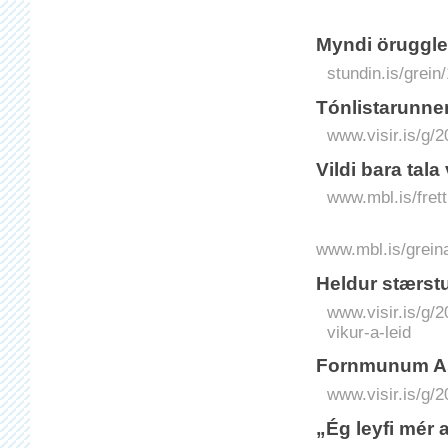
Myndi örugglega
stundin.is/grein
Tónlistarunnen
www.visir.is/g/2
Vildi bara tala
www.mbl.is/frett
www.mbl.is/greina
Heldur stærstu
www.visir.is/g/
vikur-a-leid
Fornmunum Ast
www.visir.is/g/
„Ég leyfi mér