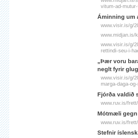
www.midjan.is/s
vitum-ad-mutur-
Áminning um að
www.visir.is/g/
www.midjan.is/ka
www.visir.is/g/
rettindi-seu-i-h
„Þær voru bara
neglt fyrir gl
www.visir.is/g/2
marga-daga-og-n
Fjórða valdið 
www.ruv.is/frett
Mótmæli gegn s
www.ruv.is/frett
Stefnir íslensk