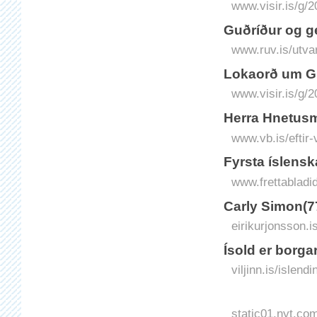
www.visir.is/g/
Guðríður og g
www.ruv.is/utva
Lokaorð um Gu
www.visir.is/g/
Herra Hnetusm
www.vb.is/eftir
Fyrsta íslensk
www.frettabladid
Carly Simon(7
eirikurjonsson.i
Ísold er borga
viljinn.is/islen
static01.nyt.co