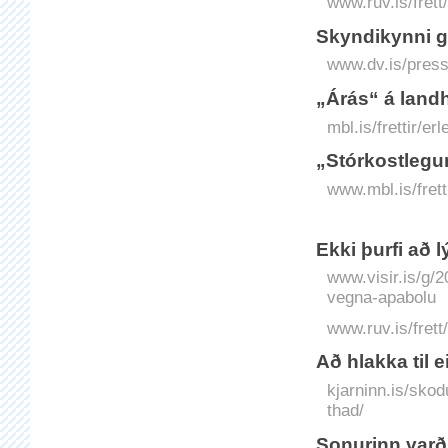
www.ruv.is/fret
Skyndikynni ge
www.dv.is/press
„Árás“ á land
mbl.is/frettir/e
„Stórkostlegur
www.mbl.is/frett
Ekki þurfi að 
www.visir.is/g/2
vegna-apabolu
www.ruv.is/frett
Að hlakka til 
kjarninn.is/skod
thad/
Sonurinn varð 