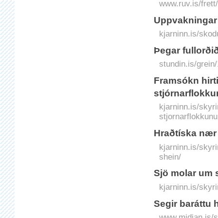
www.ruv.is/frett
Uppvakningar
kjarninn.is/sko
Þegar fullorðið 
stundin.is/grein/
Framsókn hirti
stjórnarflokk
kjarninn.is/skyr
stjornarflokkun
Hraðtíska nær
kjarninn.is/sky
shein/
Sjö molar um s
kjarninn.is/skyr
Segir baráttu h
www.midjan.is/se