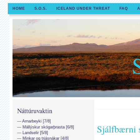
HOME
S.O.S.
ICELAND UNDER THREAT
FAQ
A
Náttúruvaktin
Arnarbeyki [7/8]
Sjálfbærni 
Mállýskur skógarþrasta [6/8]
Landselir [5/8]
Minkar og trjásnákar [4/8]