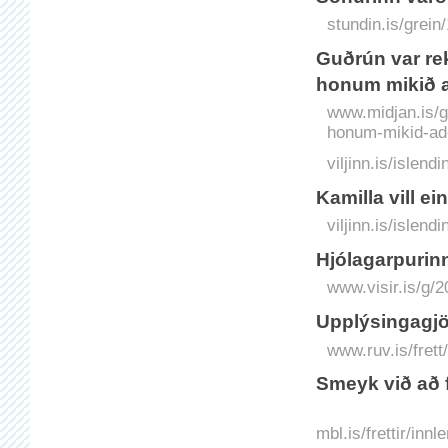
stundin.is/grein
Guðrún var rek
hon­um mikið 
www.midjan.is/gu
honum-mikid-ad
viljinn.is/islend
Kamilla vill e
viljinn.is/islend
Hjólagarpurinn
www.visir.is/g/
Upplýsingagjöf 
www.ruv.is/frett
Smeyk við að fe
mbl.is/frettir/in