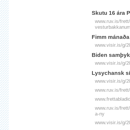
Skutu 16 ára P
www.ruv.is/frett
vesturbakkanu
Fimm mánaða s
www.visir.is/g/
Biden samþykk
www.visir.is/g/
Lysychansk sí
www.visir.is/g/
www.ruv.is/frett
www.frettabladid
www.ruv.is/fret
a-ny
www.visir.is/g/