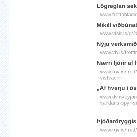
Lög­reglan sekt
www.frettabladid.
Mikill við­bún
www.visir.is/g/
Nýju verk­smið
www.vb.is/fretti
Nærri fjórir a
www.ruv.is/fret
vistvaenir
„Af hverju í ó
www.dv.is/eyjan
vandans-spyr-si
Þjóðaröryggisr
www.ruv.is/frett