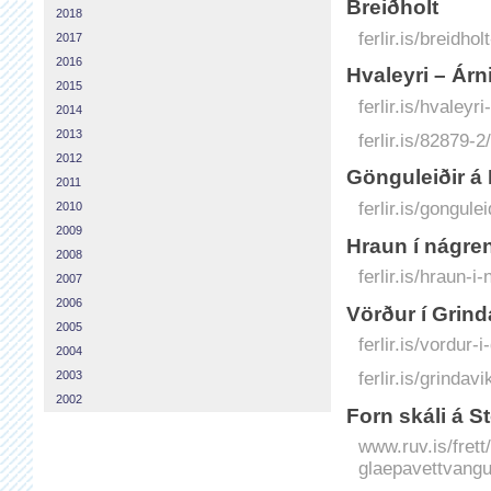
Breiðholt
2018
ferlir.is/breidholt
2017
2016
Hvaleyri – Árn
2015
ferlir.is/hvaleyri
2014
2013
ferlir.is/82879-2/
2012
Gönguleiðir á
2011
ferlir.is/gongul
2010
2009
Hraun í nágre
2008
ferlir.is/hraun-
2007
2006
Vörður í Grind
2005
ferlir.is/vordur-
2004
2003
ferlir.is/grindav
2002
Forn skáli á 
www.ruv.is/frett
glaepavettvangu