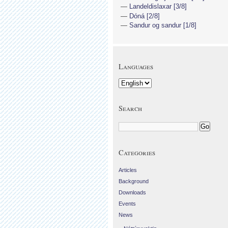
Landeldislaxar [3/8]
Dóná [2/8]
Sandur og sandur [1/8]
Languages
Search
Categories
Articles
Background
Downloads
Events
News