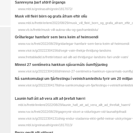
Sannreyna þarf afdrif úrgangs
www.mbl.is/greinasafn/grein/1817072/
Musk vill fleiri börn og grafa áfram eftir olíu
www.mbl.is/frettir/erlent/2022/08/29/musk_vill_fleiri_born_og_grafa_afram_eftir_o
www.vb.is/frettir/musk-vill-aukna-oliu-og-gasframleidslu/
Gríðarlegar hamfarir sem bera keim af heimsendi
www.ruv.is/frett/2022/08/29/gridarlegar-hamfarir-sem-bera-keim-af-heimsendi
www.visir.is/g/20222304156d/segir-vatn-thekja-thridjung-landsins
www.frettabladid.is/frettir/ottast-ad-allt-ad-thridjungur-landsins-fari-undir-vatn/
Minnst 27 sentímetra hækkun sjávarmáls óumflýjanleg
www.visir.is/g/20222304160d/minnst-27-sentimetra-haekkun-sjavarmals-oumfly
Ná samkomulagi um fjárfestingu í vetnisframleiðslu fyrir um 20 millja
www.visir.is/g/20222304178d/na-samkomulagi-um-fjarfestingu-i-vetnisframleidslu
Launin hafi átt að vera allt að þrefalt hærri
mbl.is/frettir/innlent/2022/08/29/launin_hafi_att_ad_vera_allt_ad_threfalt_haerri/
www.ruv.is/frett/2022/08/29/gagnrynir-skort-a-vidurlogum-vid-launathjofnadi
www.visir.is/g/20222304131d/eig-endur-stadanna-ekki-gefid-neinar-utskyringar
www.mbl.is/greinasafn/grein/1817013/
Perry gerði allt vitlaust