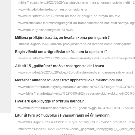
mbl.is/frettir/innlent/2022/08/29/sjalfstaedismenn_missa_formannsstolinn_eftir_3
www.vb.is/folk/heida-bjorg-naesti-formadur-sis/
www.ruv.is/frett/2022/08/29/finn-ad-thad-er-ahugi-a-ad-breyta-um-takt
www.frettabladid.is/frettir/langlikegast-ad-framsoknarmenn-hafi-stutt-samfylkin
www.mbl.is/greinasafn/grein/1817038/
Milljóna prófkjörsbarátta, en hvaðan koma peningarnir?
stundin.is/grein/15610/milljona-profkjorsbaratta-en-hvadan-koma-peningarnir/
Engin viðmið um arðgreiðslur skóla sem fá opinbert fé
www.ruv.is/frett/2022/08/29/engin-vidmid-um-ardgreidslur-skola-sem-fa-opinbert
Allt að 15 „gullhrútar“ með verndargen seldir í haust
www.ruv.is/frett/2022/08/29/allt-ad-15-gullhrutar-med-verndargen-seldir-i-haust
Merarnar almennt ro?legar fra? upphafi til loka meðho?ndlunar
www.bbl.is/frettir/frettaskyring/merarnar-almennt-ro%CC%81legar-fra%CC%8
www.bbl.is/frettir/frettaskyring/%E2%80%9Ehryssurnar-skipta-okkur-o%
Hver eru gæði byggs i? o?krum bænda?
www.bbl.is/frettir/fraedsluhornid/hver-eru-gaedi-byggs-i%CC%81-o%CC%88k
Lítur út fyrir að flug­völlur í Hvassa­hrauni sé úr myndinni
www.visir.is/g/20222304133d/litur-ut-fyrir-ad-flug-vollur-i-hvassa-hrauni-se-ur-m
mbl.is/frettir/innlent/2022/08/29/neikvaedni_gagnvart_uppbyggingu_i_kjolfar_eld