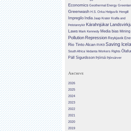
Economics
Geothermal Energy
Greenla
Greenwash
H.S. Orka
Helguvík
Hengill
Impregilo
India
Jaap Krater
Krafla and
Landsvirkj
Kárahnjúkar
Þeistareykir
Laws
Media bias
Mining
Mark Kennedy
Repression
Pollution
Reykjavik Ene
Saving Icel
Rio Tinto Alcan
RVK9
Ólafu
South Africa
Vedanta
Workers Rights
Páll Sigurdsson
Þjórsá
Þjórsárver
Archive
2026
2025
2024
2023
2022
2021
2020
2019