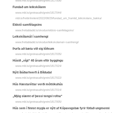
www.mbl.is/greinasafn/grein/1817006/
Fundað um leikskólann
www.mbl.is/greinasafn/grein/1817044/
mbl.is/frettir/innlent/2022/08/29/fundad_um_framtid_leikskolans_bakka/
Eldstó samfélagsins
www.frettabladid.is/skodun/eldsto-samfelagsins/
Leikskólamál í samhengi
www.frettabladid.is/skodun/leikskolamal-i-samhengi/
Þurfa að bæta við sig lóðsum
www.mbl.is/greinasafn/grein/1817035/
Húsið „vígt“ 40 árum eftir byggingu
www.mbl.is/greinasafn/grein/1817024/
Nýtt íbúðarhverfi á Bíldudal
www.mbl.is/greinasafn/grein/1817022/
Hús Hæstaréttar verði móttökuhús
www.mbl.is/greinasafn/grein/1817014/
„Mjög slæmt ef þessi tengsl rofna“
www.mbl.is/greinasafn/grein/1817005/
Hús sem í finnst mygla er nýtt af Kópavogsbæ fyrir fötluð ungmenni