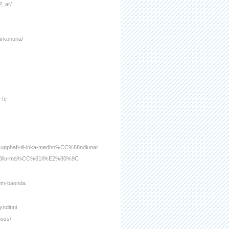
2_ar/
garkonuna/
-fe
1-upphafi-til-loka-medho%CC%88ndlunar
CC%88llu-ma%CC%81li%E2%80%9C
rum-baenda
yndinni
goss/