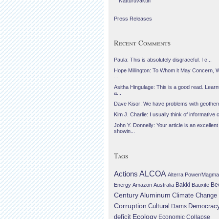
Náttúruvaktin
Press Releases
Recent Comments
Paula: This is absolutely disgraceful. I c...
Hope Millington: To Whom it May Concern, 
...
Asitha Hingulage: This is a good read. Learnt
a...
Dave Kisor: We have problems with geotherma
Kim J. Charlie: I usually think of informative c
John Y. Donnelly: Your article is an excellent
showin...
Tags
Actions
ALCOA
Alterra Power/Magma
Be
Energy
Amazon
Australia
Bakki
Bauxite
Century Aluminum
Climate Change
Corruption
Cultural
Democrac
Dams
Ecology
deficit
Economic Collapse