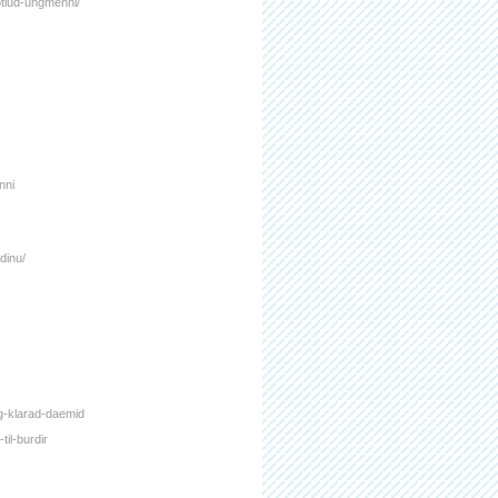
fotlud-ungmenni/
nni
dinu/
og-klarad-daemid
il-burdir