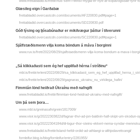
www.frettabladid.is/frettir/hus-sem-i-finnst-mygla-er-nytt-af-kopavogsbae-fyrir-
Glæsileg eign í Garðabæ
frettabladid.overcastcdn.com/documents/AF220830.pdf#page=1
frettabladid.overcastcdn.com/documents/SD220830.pdf
Góð lýsing og ljósabúnaður er mikilvægur þáttur í tilverunni
frettabladid.overcastcdn.com/documents/SC220830.pdf#page=1
Sjálfstæðismenn vilja koma böndum á máva í borginni
www.ruv.is/frett/2022/08/29/sjalfstaedismenn-vilja-koma-bondum-a-mava-i-borgi
„Sá klikkaðasti sem ég hef upplifað hérna í stríðinu“
mbl.is/frettir/erlent/2022/08/29/sa_klikkadasti_sem_eg_hef_upplifad_herna_i_stri
mbl.is/frettir/erlent/2022/08/29/gagnaras_ukrainu_nu_virkilega_hafin/
Fimmtán lönd heiðrað Úkraínu með nafngift
www.frettabladid.is/frettir/fimmtan-lond-heidrad-ukrainu-med-nafngift/
Um þá sem þora…
www.mbl.is/greinasafn/grein/1817009/
www.visir.is/g/20222303822d/fagnar-thvi-ad-jon-baldvin-hafi-skipt-um-skodun-
www.visir.is/g/20222304184d/til-logur-thor-steins-ekkert-nema-syndar-mennsku-t
www.frettabladid.is/frettir/island-hefdi-ordid-ad-athlaegi-a-althjodavettvangi/
fornleifur.blog.is/blog/fornleifur/entry/2281955/