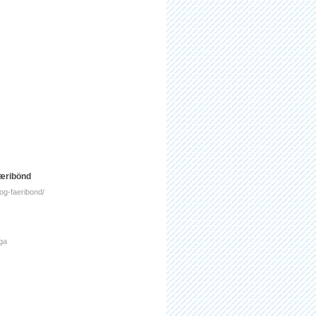
færibönd
r-og-faeribond/
ga