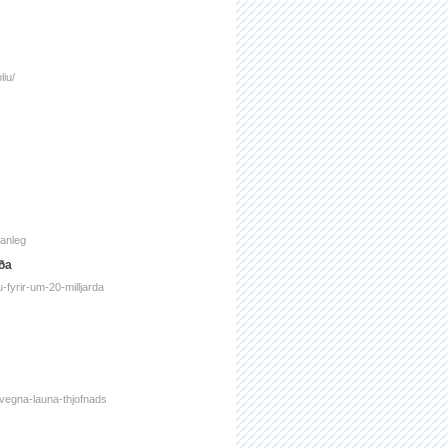
liu/
janleg
rða
-fyrir-um-20-milljarda
-vegna-launa-thjofnads