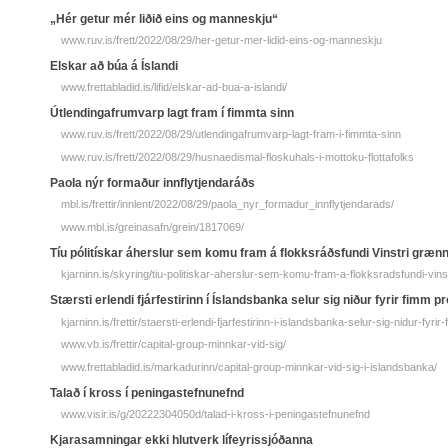
„Hér getur mér liðið eins og manneskju“
www.ruv.is/frett/2022/08/29/her-getur-mer-lidid-eins-og-manneskju
Elskar að búa á Íslandi
www.frettabladid.is/lifid/elskar-ad-bua-a-islandi/
Útlendingafrumvarp lagt fram í fimmta sinn
www.ruv.is/frett/2022/08/29/utlendingafrumvarp-lagt-fram-i-fimmta-sinn
www.ruv.is/frett/2022/08/29/husnaedismal-floskuhals-i-mottoku-flottafolks
Paola nýr formaður innflytjendaráðs
mbl.is/frettir/innlent/2022/08/29/paola_nyr_formadur_innflytjendarads/
www.mbl.is/greinasafn/grein/1817069/
Tíu pólitískar áherslur sem komu fram á flokksráðsfundi Vinstri græn
kjarninn.is/skyring/tiu-politiskar-aherslur-sem-komu-fram-a-flokksradsfundi-vins
Stærsti erlendi fjárfestirinn í Íslandsbanka selur sig niður fyrir fimm 
kjarninn.is/frettir/staersti-erlendi-fjarfestirinn-i-islandsbanka-selur-sig-nidur-fy
www.vb.is/frettir/capital-group-minnkar-vid-sig/
www.frettabladid.is/markadurinn/capital-group-minnkar-vid-sig-i-islandsbanka/
Talað í kross í peningastefnunefnd
www.visir.is/g/20222304050d/talad-i-kross-i-peningastefnunefnd
Kjarasamningar ekki hlutverk lífeyrissjóðanna