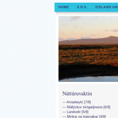
HOME
S.O.S.
ICELAND UN
Náttúruvaktin
Arnarbeyki [7/8]
Mállýskur skógarþrasta [6/8]
Landselir [5/8]
Minkar og trjásnákar [4/8]