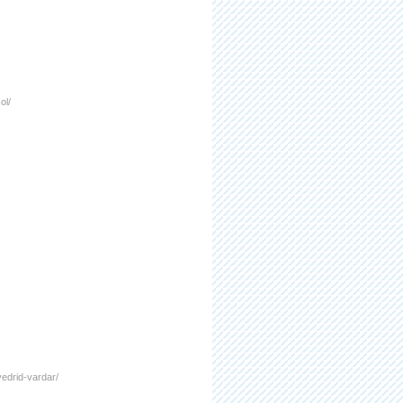
ol/
-vedrid-vardar/