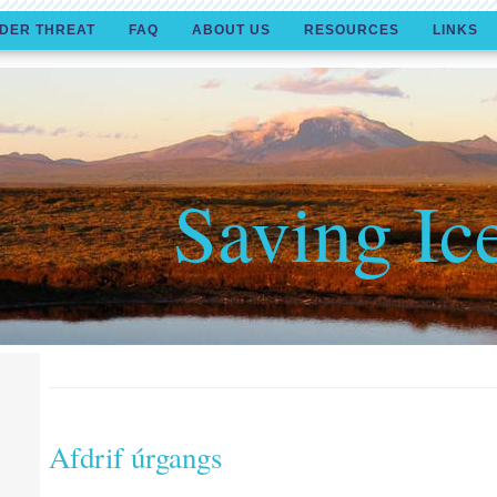
DER THREAT
FAQ
ABOUT US
RESOURCES
LINKS
Saving Ic
Afdrif úrgangs