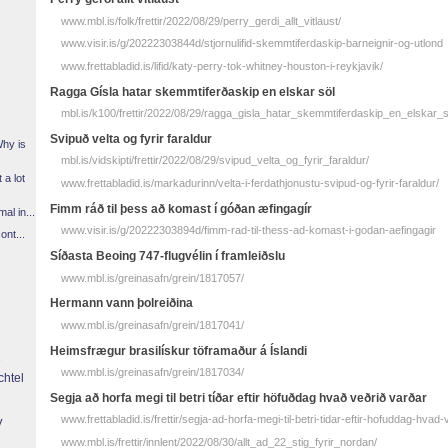
www.mbl.is/folk/frettir/2022/08/29/perry_gerdi_allt_vitlaust/
www.visir.is/g/20222303844d/stjornulifid-skemmtiferdaskip-barneignir-og-utlond
www.frettabladid.is/lifid/katy-perry-tok-whitney-houston-i-reykjavik/
Ragga Gísla hatar skemmtiferðaskip en elskar söl
mbl.is/k100/frettir/2022/08/29/ragga_gisla_hatar_skemmtiferdaskip_en_elskar_s
Svipuð velta og fyrir faraldur
Why is
mbl.is/vidskipti/frettir/2022/08/29/svipud_velta_og_fyrir_faraldur/
 a lot
www.frettabladid.is/markadurinn/velta-i-ferdathjonustu-svipud-og-fyrir-faraldur/
Fimm ráð til þess að komast í góðan æfingagír
l in...
www.visir.is/g/20222303894d/fimm-rad-til-thess-ad-komast-i-godan-aefingagir
ont...
Síðasta Beoing 747-flugvélin í framleiðslu
www.mbl.is/greinasafn/grein/1817057/
Hermann vann þolreiðina
www.mbl.is/greinasafn/grein/1817041/
Heimsfrægur brasilískur töframaður á Íslandi
www.mbl.is/greinasafn/grein/1817034/
chtel
Segja að horfa megi til betri tíðar eftir höfuðdag hvað veðrið varðar
www.frettabladid.is/frettir/segja-ad-horfa-megi-til-betri-tidar-eftir-hofuddag-hvad
y
www.mbl.is/frettir/innlent/2022/08/30/allt_ad_22_stig_fyrir_nordan/