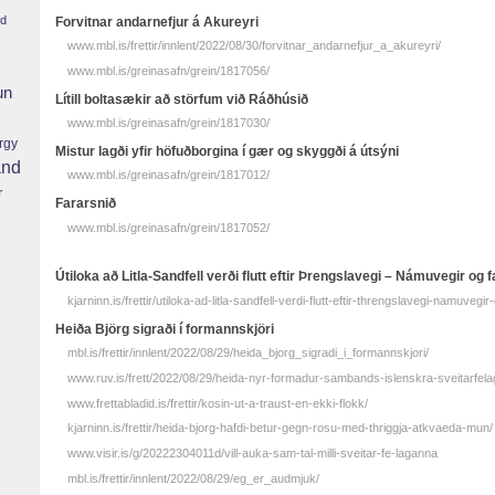
nd
Forvitnar andarnefjur á Akureyri
www.mbl.is/frettir/innlent/2022/08/30/forvitnar_andarnefjur_a_akureyri/
www.mbl.is/greinasafn/grein/1817056/
un
Lítill boltasækir að störfum við Ráðhúsið
www.mbl.is/greinasafn/grein/1817030/
rgy
Mistur lagði yfir höfuðborgina í gær og skyggði á útsýni
and
www.mbl.is/greinasafn/grein/1817012/
r
Fararsnið
www.mbl.is/greinasafn/grein/1817052/
Útiloka að Litla-Sandfell verði flutt eftir Þrengslavegi – Námuvegir og 
kjarninn.is/frettir/utiloka-ad-litla-sandfell-verdi-flutt-eftir-threngslavegi-namuvegi
Heiða Björg sigraði í formannskjöri
mbl.is/frettir/innlent/2022/08/29/heida_bjorg_sigradi_i_formannskjori/
www.ruv.is/frett/2022/08/29/heida-nyr-formadur-sambands-islenskra-sveitarfela
www.frettabladid.is/frettir/kosin-ut-a-traust-en-ekki-flokk/
kjarninn.is/frettir/heida-bjorg-hafdi-betur-gegn-rosu-med-thriggja-atkvaeda-mun/
www.visir.is/g/20222304011d/vill-auka-sam-tal-milli-sveitar-fe-laganna
mbl.is/frettir/innlent/2022/08/29/eg_er_audmjuk/