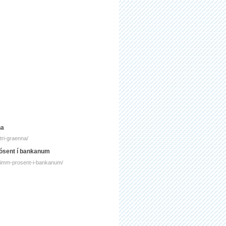
na
tri-graenna/
prósent í bankanum
rir-fimm-prosent-i-bankanum/