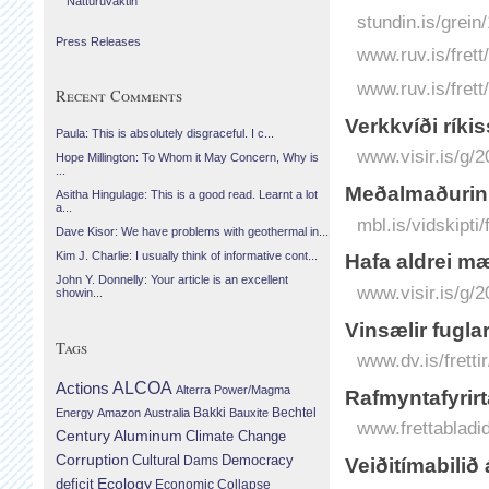
Náttúruvaktin
stundin.is/grein
Press Releases
www.ruv.is/frett
www.ruv.is/frett
Recent Comments
Verkk­víði ríkis
Paula: This is absolutely disgraceful. I c...
www.visir.is/g/2
Hope Millington: To Whom it May Concern, Why is
...
Meðalmaðurinn
Asitha Hingulage: This is a good read. Learnt a lot
a...
mbl.is/vidskipt
Dave Kisor: We have problems with geothermal in...
Kim J. Charlie: I usually think of informative cont...
Hafa aldrei mæ
John Y. Donnelly: Your article is an excellent
www.visir.is/g/
showin...
Vinsælir fugla
Tags
www.dv.is/fretti
Actions
ALCOA
Alterra Power/Magma
Rafmyntafyrirt
Bechtel
Energy
Amazon
Australia
Bakki
Bauxite
www.frettabladid
Century Aluminum
Climate Change
Corruption
Cultural
Democracy
Dams
Veiðitímabili
Ecology
deficit
Economic Collapse