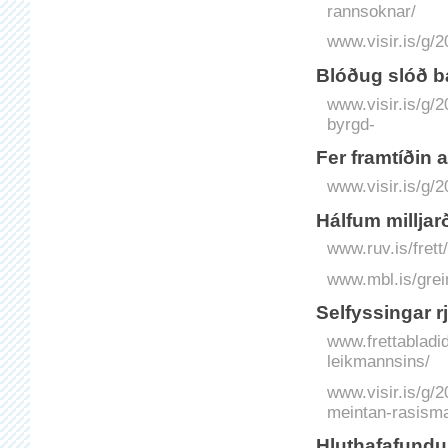
rannsoknar/
www.visir.is/g/2
Blóðug slóð ba
www.visir.is/g/
byrgd-
Fer framtíðin
www.visir.is/g/
Hálfum milljar
www.ruv.is/frett
www.mbl.is/grei
Selfyssingar r
www.frettabladid
leikmannsins/
www.visir.is/g/
meintan-rasism
Hluthafafundu