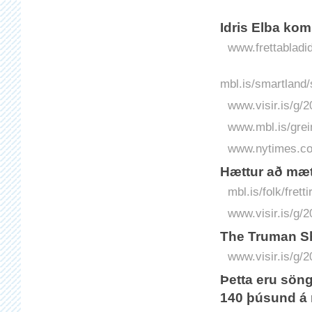
I­dris Elba kom
www.frettabladid
mbl.is/smartland
www.visir.is/g/
www.mbl.is/grei
www.nytimes.co
Hættur að mæ
mbl.is/folk/fre
www.visir.is/g/2
The Truman Sh
www.visir.is/g/
Þetta eru sön
140 þúsund á