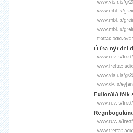
www.visir.is/g/
www.mbl.is/grei
www.mbl.is/grei
www.mbl.is/grei
frettabladid.o
Ólína nýr deild
www.ruv.is/frett/
www.frettabladid
www.visir.is/g/2
www.dv.is/eyjan/
Fullorðið fólk 
www.ruv.is/frett
Regnbogafánar
www.ruv.is/fret
www.frettabladid