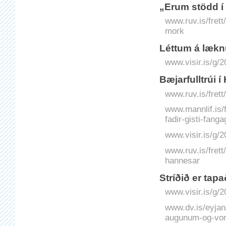
„Erum stödd í
www.ruv.is/frett
mork
Léttum á læk
www.visir.is/g/
Bæjarfulltrúi 
www.ruv.is/frett
www.mannlif.is/fr
fadir-gisti-fang
www.visir.is/g/2
www.ruv.is/frett
hannesar
Stríðið er tapa
www.visir.is/g/
www.dv.is/eyjan
augunum-og-von