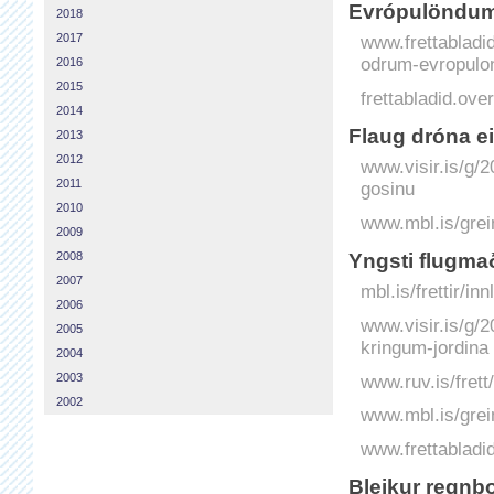
Evrópulöndu
2018
2017
www.frettabladid.
odrum-evropulo
2016
2015
frettabladid.o
2014
Flaug dróna e
2013
2012
www.visir.is/g/
2011
gosinu
2010
www.mbl.is/grei
2009
Yngsti flugmað
2008
2007
mbl.is/frettir/i
2006
www.visir.is/g/2
2005
kringum-jordina
2004
2003
www.ruv.is/fret
2002
www.mbl.is/grei
www.frettabladid.
Bleikur regnbo