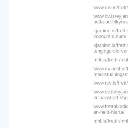
www.ruv.is/frett
www.dv.is/eyjan
aetla-ad-tilkyn
kjarninn.is/frett
vopnum-sinum/
kjarninn.is/fret
tengingu-vid-ven
mbl.is/frettir/i
www.mannlif.is/f
med-studnings
www.ruv.is/frett
www.dv.is/eyjan/
er-haegt-ad-stjo
www.frettabladi
en-heitt-hjarta/
mbl.is/frettir/i