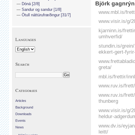
Björk gagnrýni
Dóná [2/8]
Sandur og sandur [1/8]
www.mbl.is/frett
Ötull náttúrufræðingur [31/7]
www.visir.is/g/
kjarninn.is/frett
umhverfid/
Languages
stundin.is/grein
ekkert-gert-fyri
www.frettabladid
Search
greta/
mbl.is/frettir/i
www.ruv.is/frett
Categories
www.ruv.is/frett
thunberg
Articles
Background
www.visir.is/g/2
Downloads
heldur-adgerdu
Events
www.dv.is/eyjan
News
leitt/