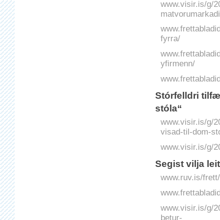
www.visir.is/g/
matvorumarkadi
www.frettabladi
fyrra/
www.frettabladid
yfirmenn/
www.frettabladid.
Stór­felldri ti
stóla“
www.visir.is/g/2
visad-til-dom-st
www.visir.is/g
Segist vilja lei
www.ruv.is/frett/
www.frettabladid.
www.visir.is/g/
betur-