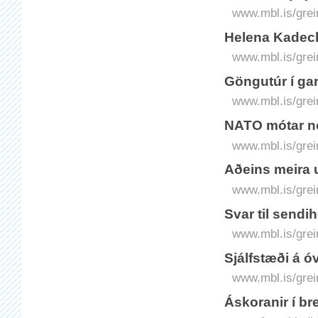
www.mbl.is/grei
Helena Kadec
www.mbl.is/grei
Göngutúr í ga
www.mbl.is/grei
NATO mótar n
www.mbl.is/grei
Aðeins meira 
www.mbl.is/grei
Svar til sendi
www.mbl.is/grei
Sjálfstæði á 
www.mbl.is/grei
Á­skoranir í b