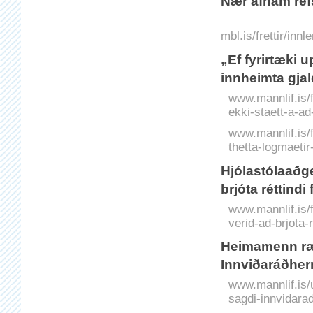
Nær afnám ref
mbl.is/frettir/in
„Ef fyrirtæki 
innheimta gjal
www.mannlif.is/fr
ekki-staett-a-ad
www.mannlif.is/f
thetta-logmaetir-
Hjólastólaaðge
brjóta réttindi
www.mannlif.is/f
verid-ad-brjota-r
Heimamenn ræ
Innviðaráðher
www.mannlif.is
sagdi-innvidara