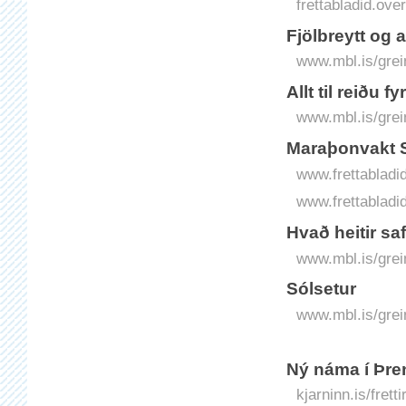
frettabladid.o
Fjölbreytt og 
www.mbl.is/grei
Allt til reiðu 
www.mbl.is/grei
Maraþonvakt Si
www.frettabladid.
www.frettabladid
Hvað heitir s
www.mbl.is/grei
Sólsetur
www.mbl.is/grei
Ný náma í Þre
kjarninn.is/fret