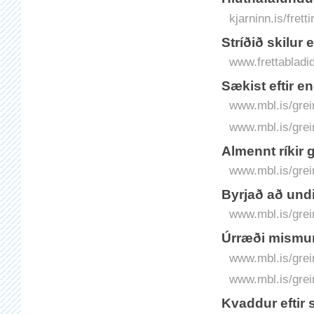
kjarninn.is/fret
Stríð­ið skil­ur 
www.frettabladid.
Sækist eftir en
www.mbl.is/grei
www.mbl.is/grei
Almennt ríkir g
www.mbl.is/grei
Byrjað að undi
www.mbl.is/grei
Úrræði mismun
www.mbl.is/grei
www.mbl.is/grei
Kvaddur eftir s