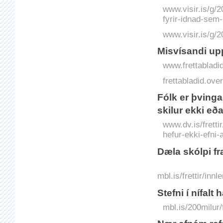
www.visir.is/g/2
fyrir-idnad-sem-
www.visir.is/g
Misvísandi up
www.frettabladid
frettabladid.o
Fólk er þvinga
skilur ekki eða
www.dv.is/fretti
hefur-ekki-efni-a
Dæla skólpi fr
mbl.is/frettir/in
Stefni í nífalt 
mbl.is/200milur/