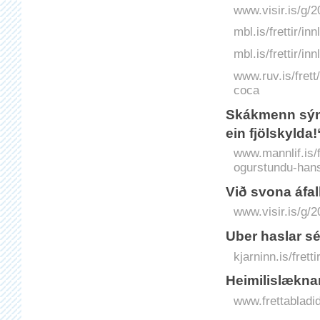
www.visir.is/g/2
mbl.is/frettir/i
mbl.is/frettir/i
www.ruv.is/fret
coca
Skákmenn sýna
ein fjölskylda!
www.mannlif.is/f
ogurstundu-hans
Við svona áfall
www.visir.is/g/2
Uber haslar sé
kjarninn.is/frett
Heimilis­lækna
www.frettabladid