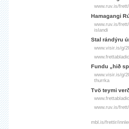
www.ruv.is/frett
Hamagangi Rúr
www.ruv.is/fret
islandi
Stal rándýru 
www.visir.is/g/
www.frettabladid
Fundu „hið spæ
www.visir.is/g/
thurrka
Tvö teymi ver
www.frettabladid
www.ruv.is/frett
mbl.is/frettir/in