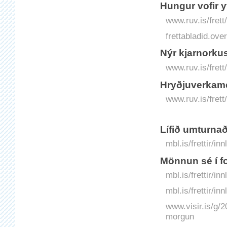
Hungur vofir y
www.ruv.is/frett
frettabladid.o
Nýr kjarnorkus
www.ruv.is/frett
Hryðjuverkame
www.ruv.is/fret
Lífið umturnað
mbl.is/frettir/i
Mönnun sé í f
mbl.is/frettir/i
mbl.is/frettir/i
www.visir.is/g/2
morgun