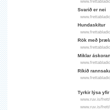
www.frettabladid
Svarið er nei
www.frettabladid
Hundaskítur
www.frettabladi
Rök með þræl
www.frettabladi
Miklar áskora
www.frettabladid
Ríkið rannsaka
www.frettabladid.
Tyrkir lýsa yfi
www.ruv.is/frett
www.ruv.is/frett