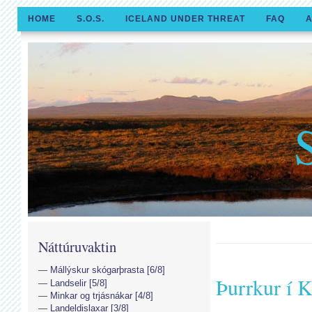
HOME
S.O.S.
ICELAND UNDER THREAT
FAQ
A
Náttúruvaktin
Mállýskur skógarþrasta [6/8]
Þurrkur í K
Landselir [5/8]
Minkar og trjásnákar [4/8]
Landeldislaxar [3/8]