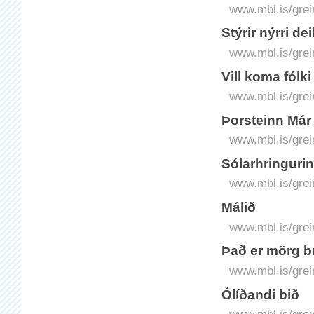
www.mbl.is/grei
Stýrir nýrri d
www.mbl.is/grei
Vill koma fólki
www.mbl.is/grei
Þorsteinn Már 
www.mbl.is/grei
Sólarhringurin
www.mbl.is/grei
Málið
www.mbl.is/grei
Það er mörg 
www.mbl.is/grei
Ólíðandi bið