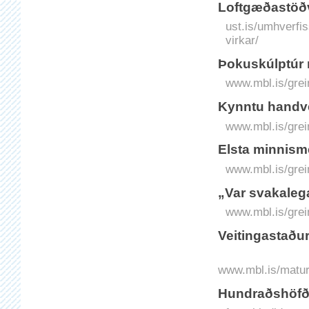
Loftgæðastöðva
ust.is/umhverfis
virkar/
Þokuskúlptúr r
www.mbl.is/grei
Kynntu handver
www.mbl.is/grei
Elsta minnism
www.mbl.is/grei
„Var svakalega
www.mbl.is/grei
Veitingastaðu
www.mbl.is/matur/
Hundraðshöfðin