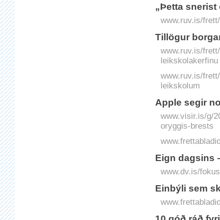
„Þetta snerist
www.ruv.is/frett
Tillögur borga
www.ruv.is/frett
leikskolakerfinu
www.ruv.is/frett
leikskolum
App­le segir n
www.visir.is/g/
oryggis-brests
www.frettabladid
Eign dagsins –
www.dv.is/fokus/
Einbýli sem sk
www.frettabladid.
10 góð ráð fyr