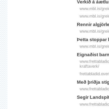
Verkið á áætl
www.mbl.is/grei
www.mbl.is/grei
Rennir algjörle
www.mbl.is/grei
Þetta stoppar 
www.mbl.is/grei
Eignaðist barn 
www.frettabladid.
kraftaverk/
frettabladid.o
Með þriðja sti
www.frettabladid
Segir Landspít
www.frettabladid.