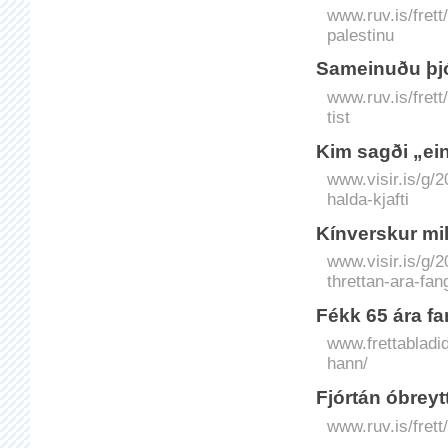
www.ruv.is/fret
palestinu
Sameinuðu þjóð
www.ruv.is/fret
tist
Kim sagði „ein
www.visir.is/g/
halda-kjafti
Kín­verskur mi
www.visir.is/g/
threttan-ara-fan
Fékk 65 ára fa
www.frettabladid
hann/
Fjórtán óbreytt
www.ruv.is/frett