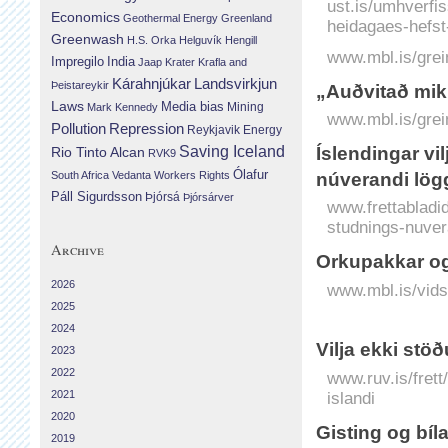
ust.is/umhverfis
Economics
Geothermal Energy
Greenland
heidagaes-hefst
Greenwash
H.S. Orka
Helguvík
Hengill
www.mbl.is/grei
Impregilo
India
Jaap Krater
Krafla and
Landsvirkjun
Kárahnjúkar
Þeistareykir
„Auðvitað miki
Laws
Media bias
Mining
Mark Kennedy
www.mbl.is/grei
Repression
Pollution
Reykjavik Energy
Saving Iceland
Íslendingar vil
Rio Tinto Alcan
RVK9
Ólafur
South Africa
Vedanta
Workers Rights
núverandi lög
Páll Sigurdsson
Þjórsá
Þjórsárver
www.frettabladid.
studnings-nuvera
Archive
Orkupakkar og
2026
www.mbl.is/vids
2025
2024
Vilja ekki stö
2023
2022
www.ruv.is/fret
2021
islandi
2020
Gisting og bíl
2019