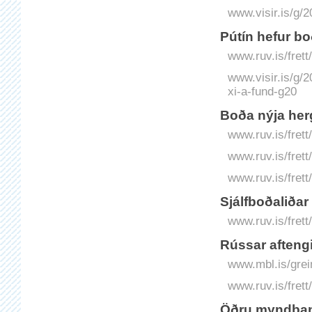
www.visir.is/g/2
Pútín hefur b
www.ruv.is/fret
www.visir.is/g/
xi-a-fund-g20
Boða nýja her
www.ruv.is/fret
www.ruv.is/fret
www.ruv.is/frett
Sjálfboðaliðar
www.ruv.is/frett
Rússar aftengi
www.mbl.is/grei
www.ruv.is/frett
Öðru myndband