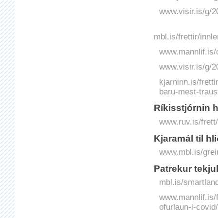
www.visir.is/g/2
mbl.is/frettir/in
www.mannlif.is/o
www.visir.is/g/
kjarninn.is/fret
baru-mest-traust-
Ríkisstjórnin 
www.ruv.is/frett
Kjaramál til hl
www.mbl.is/grei
Patrekur tekju
mbl.is/smartlan
www.mannlif.is/fr
ofurlaun-i-covid/