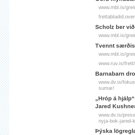
www.mbl.is/grei
frettabladid.o
Scholz ber við
www.mbl.is/grei
Tvennt særðist
www.mbl.is/grei
www.ruv.is/frett
Barnabarn drot
www.dv.is/fokus
sumar/
„Hróp á hjálp“
Jared Kushne
www.dv.is/press
nyja-bok-jared-
Þýska lögregl