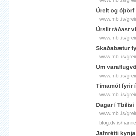
www.mbl.is/grei
Úrelt og óþörf
www.mbl.is/grei
Úrslit ráðast 
www.mbl.is/grei
Skaðabætur fy
www.mbl.is/grei
Um varaflugvö
www.mbl.is/grei
Tímamót fyrir í
www.mbl.is/grei
Dagar í Tbílísí
www.mbl.is/grei
blog.dv.is/hann
Jafnrétti kynj