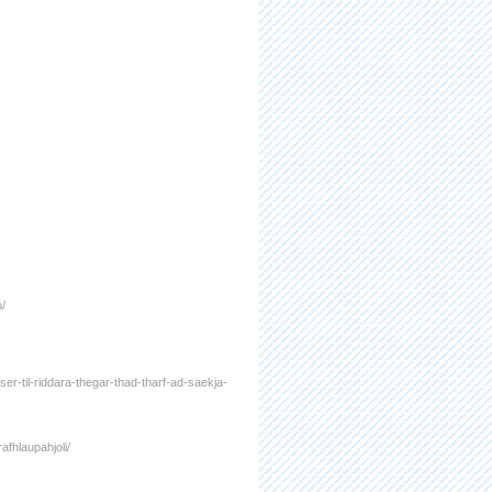
o/
er-til-riddara-thegar-thad-tharf-ad-saekja-
i
afhlaupahjoli/