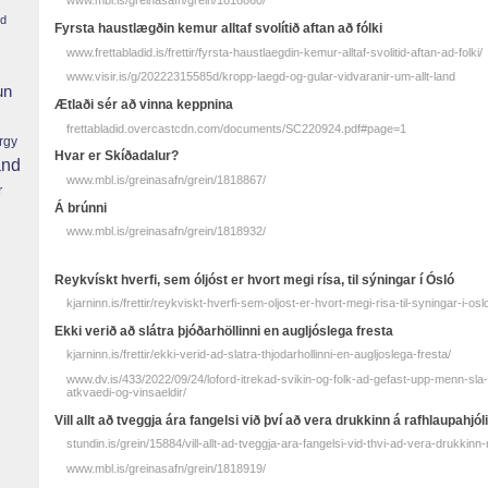
www.mbl.is/greinasafn/grein/1818860/
nd
Fyrsta haustlægðin kemur alltaf svolítið aftan að fólki
www.frettabladid.is/frettir/fyrsta-haustlaegdin-kemur-alltaf-svolitid-aftan-ad-folki/
www.visir.is/g/20222315585d/kropp-laegd-og-gular-vidvaranir-um-allt-land
un
Ætlaði sér að vinna keppnina
frettabladid.overcastcdn.com/documents/SC220924.pdf#page=1
rgy
Hvar er Skíðadalur?
and
www.mbl.is/greinasafn/grein/1818867/
r
Á brúnni
www.mbl.is/greinasafn/grein/1818932/
Reykvískt hverfi, sem óljóst er hvort megi rísa, til sýningar í Ósló
kjarninn.is/frettir/reykviskt-hverfi-sem-oljost-er-hvort-megi-risa-til-syningar-i-osl
Ekki verið að slátra þjóðarhöllinni en augljóslega fresta
kjarninn.is/frettir/ekki-verid-ad-slatra-thjodarhollinni-en-augljoslega-fresta/
www.dv.is/433/2022/09/24/loford-itrekad-svikin-og-folk-ad-gefast-upp-menn-sla-s
atkvaedi-og-vinsaeldir/
Vill allt að tveggja ára fangelsi við því að vera drukkinn á rafhlaupahjól
stundin.is/grein/15884/vill-allt-ad-tveggja-ara-fangelsi-vid-thvi-ad-vera-drukkinn-r
www.mbl.is/greinasafn/grein/1818919/