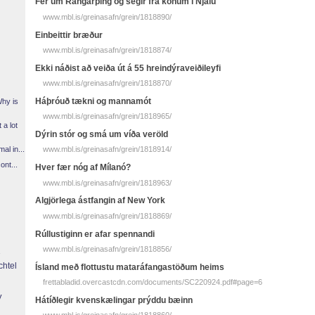
Fer um Rangárþing og segir frá konum í Njálu
www.mbl.is/greinasafn/grein/1818890/
Einbeittir bræður
www.mbl.is/greinasafn/grein/1818874/
Ekki náðist að veiða út á 55 hreindýraveiðileyfi
www.mbl.is/greinasafn/grein/1818870/
Háþróuð tækni og mannamót
Why is
www.mbl.is/greinasafn/grein/1818965/
 a lot
Dýrin stór og smá um víða veröld
l in...
www.mbl.is/greinasafn/grein/1818914/
ont...
Hver fær nóg af Mílanó?
www.mbl.is/greinasafn/grein/1818963/
Algjörlega ástfangin af New York
www.mbl.is/greinasafn/grein/1818869/
Rúllustiginn er afar spennandi
www.mbl.is/greinasafn/grein/1818856/
chtel
Ísland með flottustu mataráfangastöðum heims
frettabladid.overcastcdn.com/documents/SC220924.pdf#page=6
y
Hátíðlegir kvenskælingar prýddu bæinn