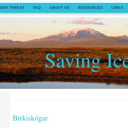
DER THREAT
FAQ
ABOUT US
RESOURCES
LINKS
Saving Ic
Birkiskógar