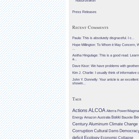
Náttúruvaktin
Press Releases
Recent Comments
Paula: This is absolutely disgraceful. I c...
Hope Millington: To Whom it May Concern, 
...
Asitha Hingulage: This is a good read. Learnt
a...
Dave Kisor: We have problems with geotherma
Kim J. Charlie: I usually think of informative c
John Y. Donnelly: Your article is an excellent
showin...
Tags
Actions
ALCOA
Alterra Power/Magma
Be
Energy
Amazon
Australia
Bakki
Bauxite
Century Aluminum
Climate Change
Corruption
Cultural
Democrac
Dams
Ecology
deficit
Economic Collapse