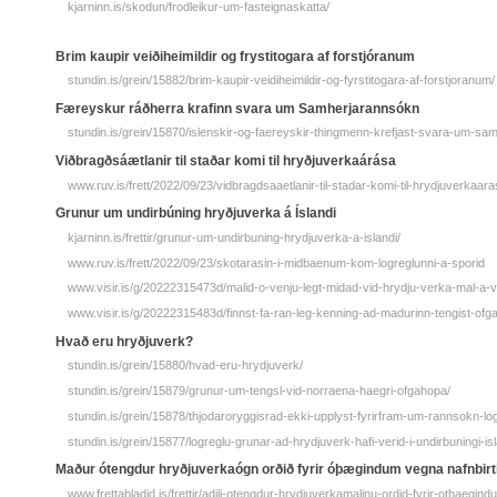
kjarninn.is/skodun/frodleikur-um-fasteignaskatta/
Brim kaupir veiðiheimildir og frystitogara af forstjóranum
stundin.is/grein/15882/brim-kaupir-veidiheimildir-og-fyrstitogara-af-forstjoranum/
Færeyskur ráðherra krafinn svara um Samherjarannsókn
stundin.is/grein/15870/islenskir-og-faereyskir-thingmenn-krefjast-svara-um-sa
Viðbragðsáætlanir til staðar komi til hryðjuverkaárása
www.ruv.is/frett/2022/09/23/vidbragdsaaetlanir-til-stadar-komi-til-hrydjuverkaar
Grunur um undirbúning hryðjuverka á Íslandi
kjarninn.is/frettir/grunur-um-undirbuning-hrydjuverka-a-islandi/
www.ruv.is/frett/2022/09/23/skotarasin-i-midbaenum-kom-logreglunni-a-sporid
www.visir.is/g/20222315473d/malid-o-venju-legt-midad-vid-hrydju-verka-mal-a-
www.visir.is/g/20222315483d/finnst-fa-ran-leg-kenning-ad-madurinn-tengist-of
Hvað eru hryðjuverk?
stundin.is/grein/15880/hvad-eru-hrydjuverk/
stundin.is/grein/15879/grunur-um-tengsl-vid-norraena-haegri-ofgahopa/
stundin.is/grein/15878/thjodaroryggisrad-ekki-upplyst-fyrirfram-um-rannsokn-
stundin.is/grein/15877/logreglu-grunar-ad-hrydjuverk-hafi-verid-i-undirbuningi-isl
Maður ótengdur hryðjuverkaógn orðið fyrir óþægindum vegna nafnbirt
www.frettabladid.is/frettir/adili-otengdur-hrydjuverkamalinu-ordid-fyrir-othaegin