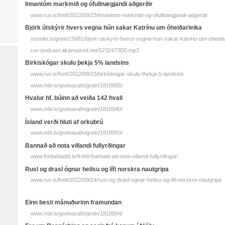
Innantóm markmið og ófullnægjandi aðgerðir
www.ruv.is/frett/2022/09/23/innantom-markmid-og-ofullnaegjandi-adgerdir
Björk útskýrir hvers vegna hún sakar Katrínu um óheiðarleika
stundin.is/grein/15881/bjork-utskyrir-hvers-vegna-hun-sakar-katrinu-um-oheidar
ruv-podcast.akamaized.net/5232473D0.mp3
Birkiskógar skulu þekja 5% landsins
www.ruv.is/frett/2022/09/23/birkiskogar-skulu-thekja-5-landsins
www.mbl.is/greinasafn/grein/1818855/
Hvalur hf. búinn að veiða 142 hvali
www.mbl.is/greinasafn/grein/1818940/
Ísland verði hluti af orkubrú
www.mbl.is/greinasafn/grein/1818953/
Bannað að nota villandi full­yrðingar
www.frettabladid.is/frettir/bannad-ad-nota-villandi-fullyrdingar/
Rusl og drasl ógnar heilsu og lífi norskra nautgripa
www.ruv.is/frett/2022/09/24/rusl-og-drasl-ognar-heilsu-og-lifi-norskra-nautgripa
Einn besti mánuðurinn framundan
www.mbl.is/greinasafn/grein/1818894/