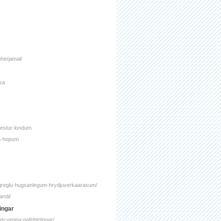
mherjamal/
asa
vestur-londum
ga-hopum
logreglu-hugsanlegum-hrydjuverkaarasum/
andi/
ingar
dum-vegna-nafnbirtingar/