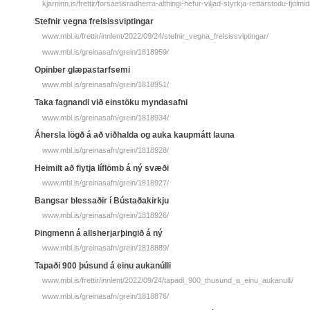
kjarninn.is/frettir/forsaetisradherra-althingi-hefur-viljad-styrkja-rettarstodu-fjolmid
Stefnir vegna frelsissviptingar
www.mbl.is/frettir/innlent/2022/09/24/stefnir_vegna_frelsissviptingar/
www.mbl.is/greinasafn/grein/1818959/
Opinber glæpastarfsemi
www.mbl.is/greinasafn/grein/1818951/
Taka fagnandi við einstöku myndasafni
www.mbl.is/greinasafn/grein/1818934/
Áhersla lögð á að viðhalda og auka kaupmátt launa
www.mbl.is/greinasafn/grein/1818928/
Heimilt að flytja líflömb á ný svæði
www.mbl.is/greinasafn/grein/1818927/
Bangsar blessaðir í Bústaðakirkju
www.mbl.is/greinasafn/grein/1818926/
Þingmenn á allsherjarþingið á ný
www.mbl.is/greinasafn/grein/1818889/
Tapaði 900 þúsund á einu aukanúlli
www.mbl.is/frettir/innlent/2022/09/24/tapadi_900_thusund_a_einu_aukanulli/
www.mbl.is/greinasafn/grein/1818876/