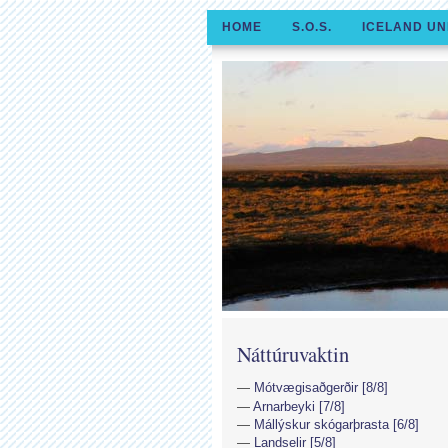
HOME
S.O.S.
ICELAND UN
Náttúruvaktin
Mótvægisaðgerðir [8/8]
Arnarbeyki [7/8]
Mállýskur skógarþrasta [6/8]
Landselir [5/8]