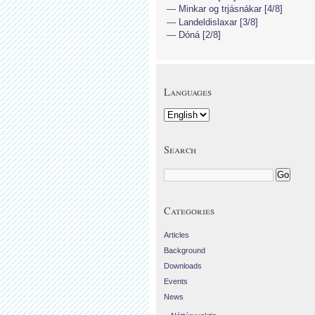
Minkar og trjásnákar [4/8]
Landeldislaxar [3/8]
Dóná [2/8]
Languages
Search
Categories
Articles
Background
Downloads
Events
News