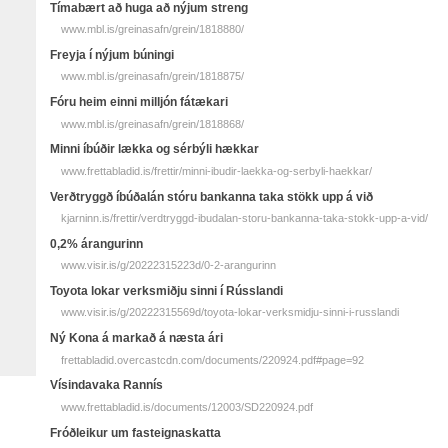
Tímabært að huga að nýjum streng
www.mbl.is/greinasafn/grein/1818880/
Freyja í nýjum búningi
www.mbl.is/greinasafn/grein/1818875/
Fóru heim einni milljón fátækari
www.mbl.is/greinasafn/grein/1818868/
Minni íbúðir lækka og sérbýli hækkar
www.frettabladid.is/frettir/minni-ibudir-laekka-og-serbyli-haekkar/
Verðtryggð íbúðalán stóru bankanna taka stökk upp á við
kjarninn.is/frettir/verdtryggd-ibudalan-storu-bankanna-taka-stokk-upp-a-vid/
0,2% árangurinn
www.visir.is/g/20222315223d/0-2-arangurinn
Toyota lokar verksmiðju sinni í Rússlandi
www.visir.is/g/20222315569d/toyota-lokar-verksmidju-sinni-i-russlandi
Ný Kona á markað á næsta ári
frettabladid.overcastcdn.com/documents/220924.pdf#page=92
Vísindavaka Rannís
www.frettabladid.is/documents/12003/SD220924.pdf
Fróðleikur um fasteignaskatta