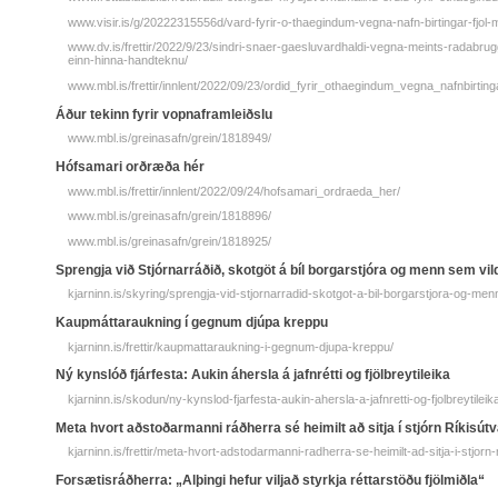
www.visir.is/g/20222315556d/vard-fyrir-o-thaegindum-vegna-nafn-birtingar-fjol-m
www.dv.is/frettir/2022/9/23/sindri-snaer-gaesluvardhaldi-vegna-meints-radabr
einn-hinna-handteknu/
www.mbl.is/frettir/innlent/2022/09/23/ordid_fyrir_othaegindum_vegna_nafnbirting
Áður tekinn fyrir vopnaframleiðslu
www.mbl.is/greinasafn/grein/1818949/
Hófsamari orðræða hér
www.mbl.is/frettir/innlent/2022/09/24/hofsamari_ordraeda_her/
www.mbl.is/greinasafn/grein/1818896/
www.mbl.is/greinasafn/grein/1818925/
Sprengja við Stjórnarráðið, skotgöt á bíl borgarstjóra og menn sem vil
kjarninn.is/skyring/sprengja-vid-stjornarradid-skotgot-a-bil-borgarstjora-og-men
Kaupmáttaraukning í gegnum djúpa kreppu
kjarninn.is/frettir/kaupmattaraukning-i-gegnum-djupa-kreppu/
Ný kynslóð fjárfesta: Aukin áhersla á jafnrétti og fjölbreytileika
kjarninn.is/skodun/ny-kynslod-fjarfesta-aukin-ahersla-a-jafnretti-og-fjolbreytileik
Meta hvort aðstoðarmanni ráðherra sé heimilt að sitja í stjórn Ríkisút
kjarninn.is/frettir/meta-hvort-adstodarmanni-radherra-se-heimilt-ad-sitja-i-stjorn-
Forsætisráðherra: „Alþingi hefur viljað styrkja réttarstöðu fjölmiðla“