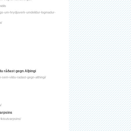
idils
uggs-um-hrydjuverk-umdeildur-logmadur-
a/
du ráðast gegn Alþingi
n-sem-vildu-radast-gegn-althingi/
a/
varpsins
rikisutvarpsins/