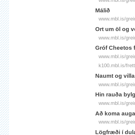
www.mbl.is/grei
Málið
www.mbl.is/grei
Ort um öl og 
www.mbl.is/grei
Gróf Cheetos fy
www.mbl.is/grei
k100.mbl.is/fret
Naumt og villa
www.mbl.is/grei
Hin rauða bylg
www.mbl.is/grei
Að koma auga 
www.mbl.is/grei
Lögfræði í dul