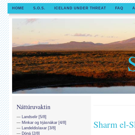
HOME
S.O.S.
ICELAND UNDER THREAT
FAQ
A
Náttúruvaktin
Landselir [5/8]
Sharm el-S
Minkar og trjásnákar [4/8]
Landeldislaxar [3/8]
Dóná [2/8]