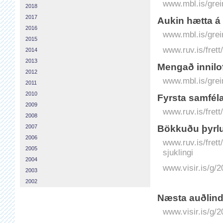
www.mbl.is/grei
2018
2017
Aukin hætta á
2016
www.mbl.is/grei
2015
www.ruv.is/fret
2014
2013
Mengað innilo
2012
www.mbl.is/grei
2011
2010
Fyrsta samfél
2009
www.ruv.is/fret
2008
2007
Bökkuðu þyrlun
2006
www.ruv.is/frett
2005
sjuklingi
2004
www.visir.is/g/2
2003
2002
Næsta auðlin
www.visir.is/g/