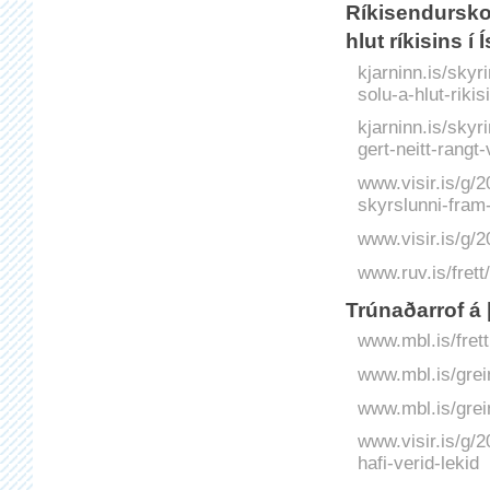
Ríkisendursko
hlut ríkisins í
kjarninn.is/skyr
solu-a-hlut-riki
kjarninn.is/skyr
gert-neitt-rangt
www.visir.is/g/
skyrslunni-fram
www.visir.is/g/
www.ruv.is/frett
Trúnaðarrof á 
www.mbl.is/frett
www.mbl.is/grei
www.mbl.is/grei
www.visir.is/g/2
hafi-verid-lekid