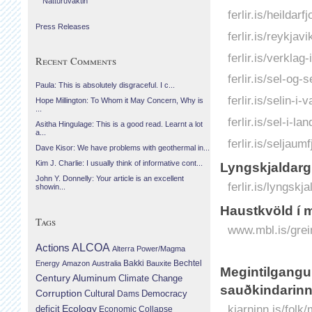
Náttúruvaktin
ferlir.is/heildar
Press Releases
ferlir.is/reykjav
ferlir.is/verklag-i
Recent Comments
ferlir.is/sel-og-
Paula: This is absolutely disgraceful. I c...
ferlir.is/selin-i
Hope Millington: To Whom it May Concern, Why is
...
ferlir.is/sel-i-la
Asitha Hingulage: This is a good read. Learnt a lot
a...
ferlir.is/seljaumf
Dave Kisor: We have problems with geothermal in...
Kim J. Charlie: I usually think of informative cont...
Lyngskjaldarg
John Y. Donnelly: Your article is an excellent
ferlir.is/lyngskj
showin...
Haustkvöld í
Tags
www.mbl.is/grei
Actions
ALCOA
Alterra Power/Magma
Bechtel
Energy
Amazon
Australia
Bakki
Bauxite
Megintilgangur
Century Aluminum
Climate Change
sauðkindarinn
Corruption
Cultural
Democracy
Dams
Ecology
kjarninn.is/folk
deficit
Economic Collapse