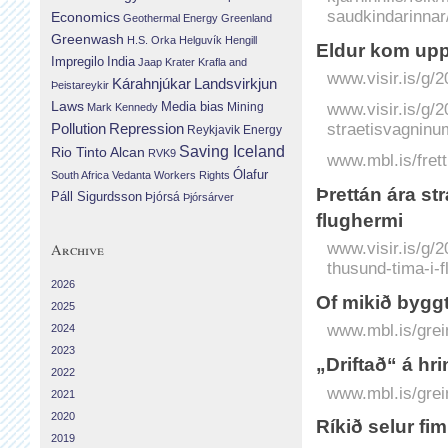
saudkindarinnar
Economics
Geothermal Energy
Greenland
Greenwash
H.S. Orka
Helguvík
Hengill
Eldur kom upp 
Impregilo
India
Jaap Krater
Krafla and
www.visir.is/g/
Landsvirkjun
Kárahnjúkar
Þeistareykir
Laws
Media bias
Mining
www.visir.is/g/2
Mark Kennedy
Repression
straetisvagninu
Pollution
Reykjavik Energy
Saving Iceland
Rio Tinto Alcan
RVK9
www.mbl.is/frett
Ólafur
South Africa
Vedanta
Workers Rights
Þrettán ára st
Páll Sigurdsson
Þjórsá
Þjórsárver
flughermi
www.visir.is/g/
Archive
thusund-tima-i-
2026
Of mikið byggt
2025
www.mbl.is/grei
2024
2023
„Driftað“ á h
2022
www.mbl.is/grei
2021
2020
Ríkið selur fi
2019