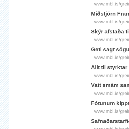
www.mbl.is/grei
Miðstjórn Fra
www.mbl.is/grei
Skýr afstaða ti
www.mbl.is/grei
Geti sagt sö
www.mbl.is/grei
Allt til styrk
www.mbl.is/grei
Vatt smám sam
www.mbl.is/grei
Fótunum kippt
www.mbl.is/grei
Safnaðarstarfi