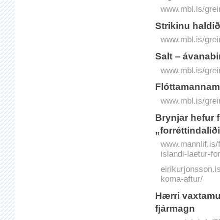
www.mbl.is/grei
Strikinu haldi
www.mbl.is/grei
Salt – ávanab
www.mbl.is/grei
Flóttamanna
www.mbl.is/grei
Brynjar hefur 
„forréttindali
www.mannlif.is/f
islandi-laetur-fo
eirikurjonsson.is
koma-aftur/
Hærri vaxta­mu
fjármagn