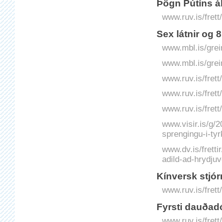
Þögn Pútíns á
www.ruv.is/frett
Sex látnir og 
www.mbl.is/grei
www.mbl.is/grei
www.ruv.is/frett
www.ruv.is/frett
www.ruv.is/frett
www.visir.is/g/
sprengingu-i-tyr
www.dv.is/frett
adild-ad-hrydju
Kínversk stjór
www.ruv.is/frett
Fyrsti dauðad
www.ruv.is/frett