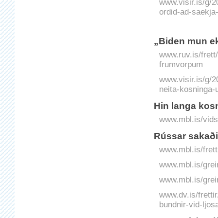
www.visir.is/g/
ordid-ad-saekja
„Biden mun ek
www.ruv.is/fret
frumvorpum
www.visir.is/g/
neita-kosninga-u
Hin langa kos
www.mbl.is/vids
Rússar sakaði
www.mbl.is/fret
www.mbl.is/grei
www.mbl.is/grei
www.dv.is/frett
bundnir-vid-ljos