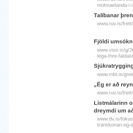
motmaelanda-i-i
Talíbanar þre
www.ruv.is/fret
Fjöldi um­sókn
www.visir.is/g/
lega-thre-faldas
Sjúkratrygging
www.mbl.is/grei
„Ég er að reyna
www.ruv.is/frett
Listmálarinn o
dreymdi um að
www.dv.is/fokus/
transkonan-og-