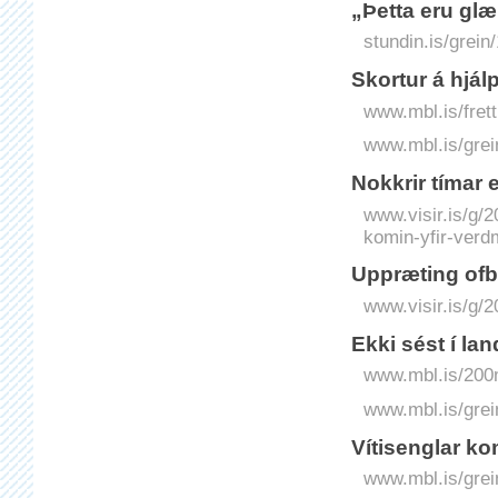
„Þetta eru gl
stundin.is/grein
Skortur á hjál
www.mbl.is/frett
www.mbl.is/grei
Nokkrir tímar 
www.visir.is/g/
komin-yfir-verd
Uppræting ofb
www.visir.is/g/
Ekki sést í l
www.mbl.is/200m
www.mbl.is/grei
Vítisenglar kom
www.mbl.is/grei