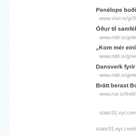
Pené­lope boði
www.visir.is/g/
Óður til samfé
www.mbl.is/grei
„Kom mér einl
www.mbl.is/grei
Dansverk fyrir
www.mbl.is/grei
Brátt berast B
www.ruv.is/frett
static01.nyt.co
static01.nyt.com