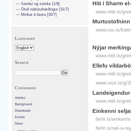
Hiti í Sharm e
Sandur og sandur [1/8]
Ötull náttúrufræðingur [31/7]
www.mbl.is/grei
Minkar á lausu [30/7]
Murtustofninn 
www.ruv.is/frett
Languages
Nýjar merkingar
www.mbl.is/grei
Search
Ellefu vildarb
www.mbl.is/grei
www.visir.is/g/2
Categories
Landeigendur s
Articles
www.mbl.is/grei
Background
Einkenni selj
Downloads
Events
ferlir.is/einken
News
ferlir.is/sel-a-