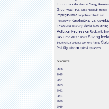
Economics
Geothermal Energy
Greenla
Greenwash
H.S. Orka
Helguvík
Hengill
Impregilo
India
Jaap Krater
Krafla and
Landsvirkj
Kárahnjúkar
Þeistareykir
Laws
Media bias
Mining
Mark Kennedy
Repression
Pollution
Reykjavik Ene
Saving Icel
Rio Tinto Alcan
RVK9
Ólafu
South Africa
Vedanta
Workers Rights
Páll Sigurdsson
Þjórsá
Þjórsárver
Archive
2026
2025
2024
2023
2022
2021
2020
2019