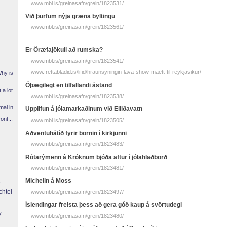
www.mbl.is/greinasafn/grein/1823531/
Við þurfum nýja græna byltingu
www.mbl.is/greinasafn/grein/1823561/
Er Öræfajökull að rumska?
www.mbl.is/greinasafn/grein/1823541/
www.frettabladid.is/lifid/hraunsyningin-lava-show-maett-til-reykjavikur/
Why is
Óþægilegt en tilfallandi ástand
 a lot
www.mbl.is/greinasafn/grein/1823538/
l in...
Upplifun á jólamarkaðinum við Elliðavatn
ont...
www.mbl.is/greinasafn/grein/1823505/
Aðventuhátíð fyrir börnin í kirkjunni
www.mbl.is/greinasafn/grein/1823483/
Rótarýmenn á Króknum bjóða aftur í jólahlaðborð
www.mbl.is/greinasafn/grein/1823481/
Michelin á Moss
chtel
www.mbl.is/greinasafn/grein/1823497/
Íslendingar freista þess að gera góð kaup á svörtudegi
y
www.mbl.is/greinasafn/grein/1823480/