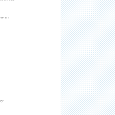
-baenum
gi/