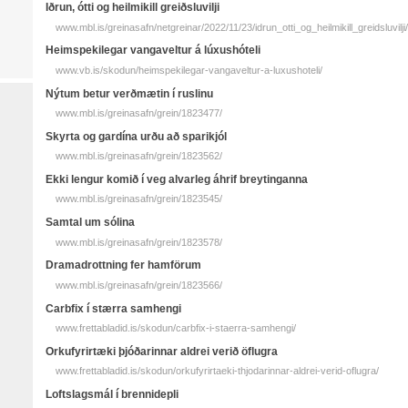
Iðrun, ótti og heil­mik­ill greiðslu­vilji
www.mbl.is/greinasafn/netgreinar/2022/11/23/idrun_otti_og_heilmikill_greidsluvilji/
Heimspekilegar vangaveltur á lúxushóteli
www.vb.is/skodun/heimspekilegar-vangaveltur-a-luxushoteli/
Nýtum betur verðmætin í ruslinu
www.mbl.is/greinasafn/grein/1823477/
Skyrta og gardína urðu að sparikjól
www.mbl.is/greinasafn/grein/1823562/
Ekki lengur komið í veg alvarleg áhrif breytinganna
www.mbl.is/greinasafn/grein/1823545/
Samtal um sólina
www.mbl.is/greinasafn/grein/1823578/
Dramadrottning fer hamförum
www.mbl.is/greinasafn/grein/1823566/
Carbfix í stærra samhengi
www.frettabladid.is/skodun/carbfix-i-staerra-samhengi/
Orkufyrirtæki þjóðarinnar aldrei verið öflugra
www.frettabladid.is/skodun/orkufyrirtaeki-thjodarinnar-aldrei-verid-oflugra/
Loftslagsmál í brennidepli