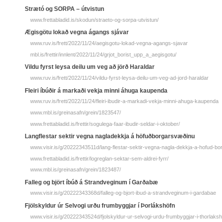
Strætó og SORPA – útvistun
www.frettabladid.is/skodun/straeto-og-sorpa-utvistun/
Ægisgötu lokað vegna ágangs sjávar
www.ruv.is/frett/2022/11/24/aegisgotu-lokad-vegna-agangs-sjavar
mbl.is/frettir/innlent/2022/11/24/grjot_borist_upp_a_aegisgotu/
Vildu fyrst leysa deilu um veg að jörð Haraldar
www.ruv.is/frett/2022/11/24/vildu-fyrst-leysa-deilu-um-veg-ad-jord-haraldar
Fleiri íbúðir á markaði vekja minni áhuga kaupenda
www.ruv.is/frett/2022/11/24/fleiri-ibudir-a-markadi-vekja-minni-ahuga-kaupenda
www.mbl.is/greinasafn/grein/1823547/
www.frettabladid.is/frettir/sogulega-faar-ibudir-seldar-i-oktober/
Lang­flestar sektir vegna nagla­dekkja á höfuð­borgar­svæðinu
www.visir.is/g/20222343511d/lang-flestar-sektir-vegna-nagla-dekkja-a-hofud-bo
www.frettabladid.is/frettir/logreglan-sektar-sem-aldrei-fyrr/
www.mbl.is/greinasafn/grein/1823487/
Falleg og björt íbúð á Strandveginum í Garðabæ
www.visir.is/g/20222343368d/falleg-og-bjort-ibud-a-strandveginum-i-gardabae
Fjölskyldur úr Selvogi urðu frumbyggjar í Þorlákshöfn
www.visir.is/g/20222343524d/fjolskyldur-ur-selvogi-urdu-frumbyggjar-i-thorlaks