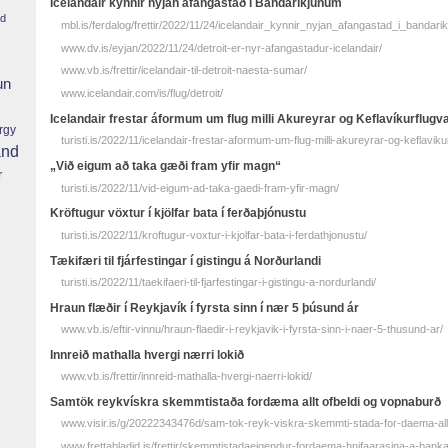
Icelandair kynnir nýjan áfangastað í Bandaríkjunum
nd
mbl.is/ferdalog/frettir/2022/11/24/icelandair_kynnir_nyjan_afangastad_i_bandari
www.dv.is/eyjan/2022/11/24/detroit-er-nyr-afangastadur-icelandair/
www.vb.is/frettir/icelandair-til-detroit-naesta-sumar/
un
www.icelandair.com/is/flug/detroit/
Icelandair frestar áformum um flug milli Akureyrar og Keflavíkurflugva
rgy
turisti.is/2022/11/icelandair-frestar-aformum-um-flug-milli-akureyrar-og-keflavikur
and
„Við eigum að taka gæði fram yfir magn“
r
turisti.is/2022/11/vid-eigum-ad-taka-gaedi-fram-yfir-magn/
Kröftugur vöxtur í kjölfar bata í ferðaþjónustu
turisti.is/2022/11/kroftugur-voxtur-i-kjolfar-bata-i-ferdathjonustu/
Tækifæri til fjárfestingar í gistingu á Norðurlandi
turisti.is/2022/11/taekifaeri-til-fjarfestingar-i-gistingu-a-nordurlandi/
Hraun flæðir í Reykja­vík í fyrsta sinn í nær 5 þúsund ár
www.vb.is/eftir-vinnu/hraun-flaedir-i-reykjavik-i-fyrsta-sinn-i-naer-5-thusund-ar/
Innreið mathalla hvergi nærri lokið
www.vb.is/frettir/innreid-mathalla-hvergi-naerri-lokid/
Sam­tök reyk­vískra skemmti­staða for­dæma allt of­beldi og vopna­burð
www.visir.is/g/20222343476d/sam-tok-reyk-viskra-skemmti-stada-for-daema-all
www.frettabladid.is/frettir/skemmtistadaeigendur-fordaema-hnifaarasina-a-bankas