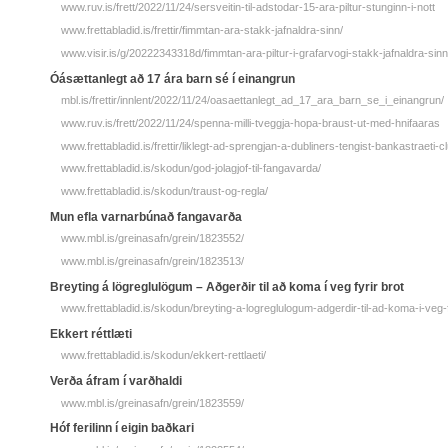
www.ruv.is/frett/2022/11/24/sersveitin-til-adstodar-15-ara-piltur-stunginn-i-nott
www.frettabladid.is/frettir/fimmtan-ara-stakk-jafnaldra-sinn/
www.visir.is/g/20222343318d/fimmtan-ara-piltur-i-grafarvogi-stakk-jafnaldra-sinn
Óásættanlegt að 17 ára barn sé í einangrun
mbl.is/frettir/innlent/2022/11/24/oasaettanlegt_ad_17_ara_barn_se_i_einangrun/
www.ruv.is/frett/2022/11/24/spenna-milli-tveggja-hopa-braust-ut-med-hnifaaras
www.frettabladid.is/frettir/liklegt-ad-sprengjan-a-dubliners-tengist-bankastraeti-c
www.frettabladid.is/skodun/god-jolagjof-til-fangavarda/
www.frettabladid.is/skodun/traust-og-regla/
Mun efla varnarbúnað fangavarða
www.mbl.is/greinasafn/grein/1823552/
www.mbl.is/greinasafn/grein/1823513/
Breyting á lögreglulögum – Aðgerðir til að koma í veg fyrir brot
www.frettabladid.is/skodun/breyting-a-logreglulogum-adgerdir-til-ad-koma-i-veg-f
Ekkert réttlæti
www.frettabladid.is/skodun/ekkert-rettlaeti/
Verða áfram í varðhaldi
www.mbl.is/greinasafn/grein/1823559/
Hóf ferilinn í eigin baðkari