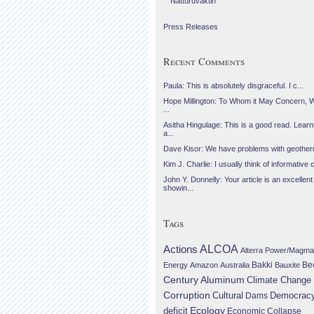
Náttúruvaktin
Press Releases
Recent Comments
Paula: This is absolutely disgraceful. I c...
Hope Millington: To Whom it May Concern, 
...
Asitha Hingulage: This is a good read. Learnt
a...
Dave Kisor: We have problems with geotherma
Kim J. Charlie: I usually think of informative c
John Y. Donnelly: Your article is an excellent
showin...
Tags
Actions
ALCOA
Alterra Power/Magma
Be
Energy
Amazon
Australia
Bakki
Bauxite
Century Aluminum
Climate Change
Corruption
Cultural
Democrac
Dams
Ecology
deficit
Economic Collapse