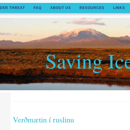
DER THREAT
FAQ
ABOUT US
RESOURCES
LINKS
Saving Ic
Verðmætin í ruslinu