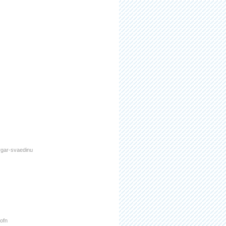
rgar-svaedinu
hofn