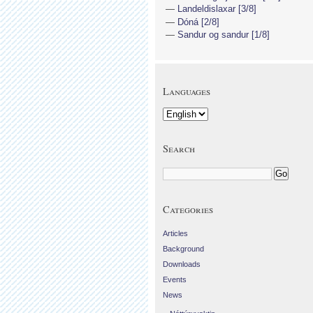
Landeldislaxar [3/8]
Dóná [2/8]
Sandur og sandur [1/8]
Languages
Search
Categories
Articles
Background
Downloads
Events
News