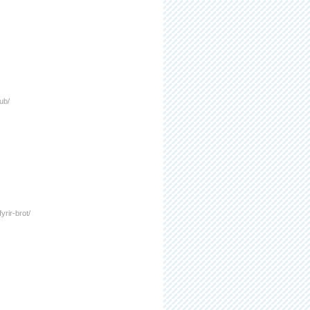
lub/
yrir-brot/