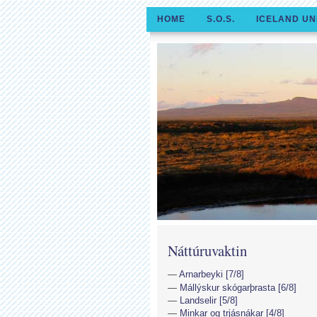
HOME
S.O.S.
ICELAND UN
Náttúruvaktin
Arnarbeyki [7/8]
Mállýskur skógarþrasta [6/8]
Landselir [5/8]
Minkar og trjásnákar [4/8]