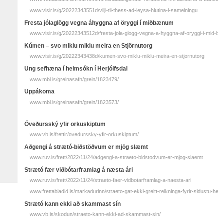
www.visir.is/g/20222343551d/vilji-til-thess-ad-leysa-hlutina-i-sameiningu
Fresta jóla­glögg vegna á­hyggna af öryggi í mið­bænum
www.visir.is/g/20222343512d/fresta-jola-glogg-vegna-a-hyggna-af-oryggi-i-mid
Kúmen – svo miklu miklu meira en Stjörnutorg
www.visir.is/g/20222343438d/kumen-svo-miklu-miklu-meira-en-stjornutorg
Ung sefhæna í heimsókn í Herjólfsdal
www.mbl.is/greinasafn/grein/1823479/
Uppákoma
www.mbl.is/greinasafn/grein/1823573/
Óveðursský yfir orkuskiptum
www.vb.is/frettir/ovedurssky-yfir-orkuskiptum/
Aðgengi á strætó-biðstöðvum er mjög slæmt
www.ruv.is/frett/2022/11/24/adgengi-a-straeto-bidstodvum-er-mjog-slaemt
Strætó fær viðbótarframlag á næsta ári
www.ruv.is/frett/2022/11/24/straeto-faer-vidbotarframlag-a-naesta-ari
www.frettabladid.is/markadurinn/straeto-gat-ekki-greitt-reikninga-fyrir-sidustu-hel
Strætó kann ekki að skammast sín
www.vb.is/skodun/straeto-kann-ekki-ad-skammast-sin/