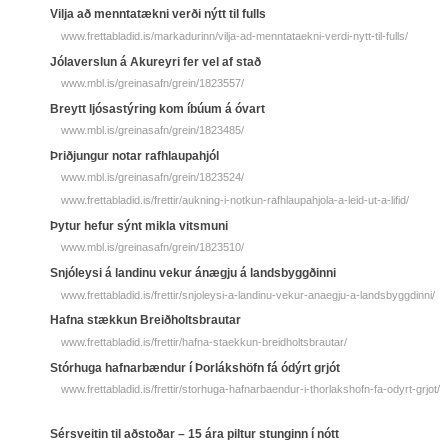
Vilj­a að mennt­a­tækn­i verð­i nýtt til fulls
www.frettabladid.is/markadurinn/vilja-ad-menntataekni-verdi-nytt-til-fulls/
Jólaverslun á Akureyri fer vel af stað
www.mbl.is/greinasafn/grein/1823557/
Breytt ljósastýring kom íbúum á óvart
www.mbl.is/greinasafn/grein/1823485/
Þriðjungur notar rafhlaupahjól
www.mbl.is/greinasafn/grein/1823524/
www.frettabladid.is/frettir/aukning-i-notkun-rafhlaupahjola-a-leid-ut-a-lifid/
Þytur hefur sýnt mikla vitsmuni
www.mbl.is/greinasafn/grein/1823510/
Snjóleysi á landinu vekur ánægju á landsbyggðinni
www.frettabladid.is/frettir/snjoleysi-a-landinu-vekur-anaegju-a-landsbyggdinni/
Hafna stækkun Breiðholtsbrautar
www.frettabladid.is/frettir/hafna-staekkun-breidholtsbrautar/
Stór­huga hafnar­bændur í Þor­láks­höfn fá ó­dýrt grjót
www.frettabladid.is/frettir/storhuga-hafnarbaendur-i-thorlakshofn-fa-odyrt-grjot/
Sérsveitin til aðstoðar – 15 ára piltur stunginn í nótt