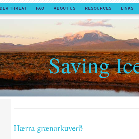
DER THREAT
FAQ
ABOUT US
RESOURCES
LINKS
Saving Ic
Hærra grænorkuverð