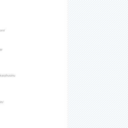
orn/
ar
-karphusinu
in/