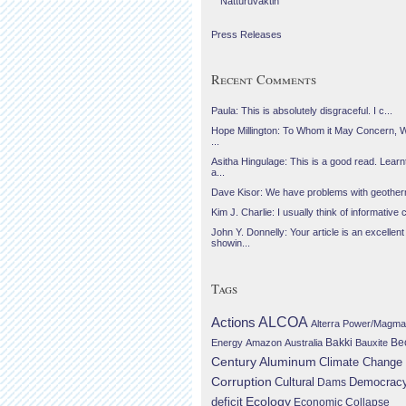
Náttúruvaktin
Press Releases
Recent Comments
Paula: This is absolutely disgraceful. I c...
Hope Millington: To Whom it May Concern, 
...
Asitha Hingulage: This is a good read. Learnt
a...
Dave Kisor: We have problems with geotherma
Kim J. Charlie: I usually think of informative c
John Y. Donnelly: Your article is an excellent
showin...
Tags
Actions
ALCOA
Alterra Power/Magma
Be
Energy
Amazon
Australia
Bakki
Bauxite
Century Aluminum
Climate Change
Corruption
Cultural
Democrac
Dams
Ecology
deficit
Economic Collapse