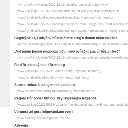
nyr.ruv.is/frettir/innlent/2022-12-16-leigubilafrumvarpid-samthykkt/
www.visir.is/g/20222353355d/folk-furdi-sig-oft-a-thvi-hversu-odyrt-farid-er
www.frettabladid.is/frettir/motmaeli-leigubilstjora-stodvud-i-tjarnargotu/
www.visir.is/g/20222353506d/leigu-bil-stjorar-munu-leggja-nidur-storf-a-manu-da
www.frettabladid.is/frettir/leigubilstjorar-med-lagmarksthjonustu-um-helgina-og-le
Gagnrýna 13,3 milljóna húsnæðisbækling á tímum niðurskurðar
kjarninn.is/frettir/gagnryna-133-milljona-husnaedisbaekling-a-timum-nidurskurda
„Við náum þessu eingöngu niður með því að draga úr bílaumferð“
nyr.ruv.is/frettir/innlent/2022-12-16-vid-naum-thessu-eingongu-nidur-med-thvi-a
Ford Bronco sýndur í Brimborg
www.visir.is/g/20222353119d/ford-bronco-syndur-i-brimborg
www.frettabladid.is/frettir/bronco-maettur-i-brimborg/
Stærra ræktarland og meiri uppskera
www.bbl.is/frettir/staerra-raektarland-og-meiri-uppskera
Ragnar Þór boðar birtingu hryllingssagna leigjenda
www.visir.is/g/20222353384d/ragnar-thor-bodar-birtingu-hryllingssagna-leigjend
Vörumst að gera leiguvandann verri
www.mbl.is/greinasafn/grein/1825095/
Aðventa