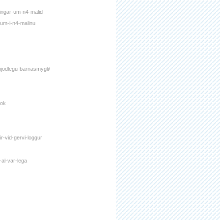
dingar-um-n4-malid
gum-i-n4-malinu
lthjodlegu-barnasmygli/
tok
r-vid-gervi-loggur
-al-var-lega