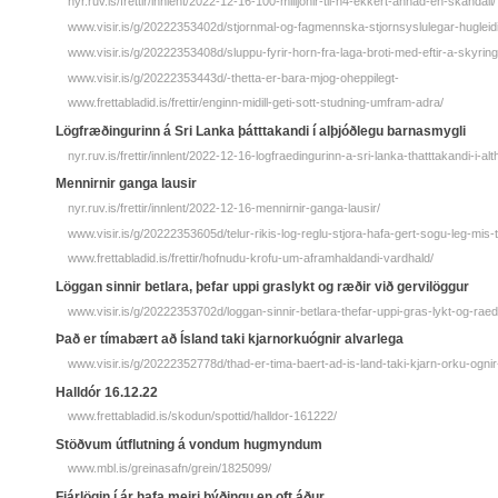
nyr.ruv.is/frettir/innlent/2022-12-16-100-milljonir-til-n4-ekkert-annad-en-skandall/
www.visir.is/g/20222353402d/stjornmal-og-fagmennska-stjornsyslulegar-huglei
www.visir.is/g/20222353408d/sluppu-fyrir-horn-fra-laga-broti-med-eftir-a-skyrin
www.visir.is/g/20222353443d/-thetta-er-bara-mjog-oheppilegt-
www.frettabladid.is/frettir/enginn-midill-geti-sott-studning-umfram-adra/
Lögfræðingurinn á Sri Lanka þátttakandi í alþjóðlegu barnasmygli
nyr.ruv.is/frettir/innlent/2022-12-16-logfraedingurinn-a-sri-lanka-thatttakandi-i-a
Mennirnir ganga lausir
nyr.ruv.is/frettir/innlent/2022-12-16-mennirnir-ganga-lausir/
www.visir.is/g/20222353605d/telur-rikis-log-reglu-stjora-hafa-gert-sogu-leg-mis-
www.frettabladid.is/frettir/hofnudu-krofu-um-aframhaldandi-vardhald/
Löggan sinnir betlara, þefar uppi gras­­lykt og ræðir við gervi­­löggur
www.visir.is/g/20222353702d/loggan-sinnir-betlara-thefar-uppi-gras-lykt-og-raedi
Það er tíma­bært að Ís­land taki kjarn­orku­ógnir al­var­lega
www.visir.is/g/20222352778d/thad-er-tima-baert-ad-is-land-taki-kjarn-orku-ognir
Halldór 16.12.22
www.frettabladid.is/skodun/spottid/halldor-161222/
Stöðvum útflutning á vondum hugmyndum
www.mbl.is/greinasafn/grein/1825099/
Fjárlögin í ár hafa meiri þýðingu en oft áður