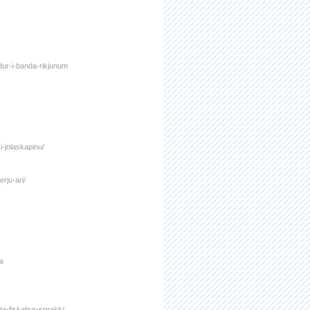
dur-i-banda-rikjunum
-i-jolaskapinu/
rju-ari/
a
sta-fiskabur-sprakk/