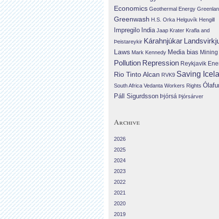
Economics
Geothermal Energy
Greenla
Greenwash
H.S. Orka
Helguvík
Hengill
Impregilo
India
Jaap Krater
Krafla and
Landsvirkj
Kárahnjúkar
Þeistareykir
Laws
Media bias
Mining
Mark Kennedy
Repression
Pollution
Reykjavik Ene
Saving Icel
Rio Tinto Alcan
RVK9
Ólafu
South Africa
Vedanta
Workers Rights
Páll Sigurdsson
Þjórsá
Þjórsárver
Archive
2026
2025
2024
2023
2022
2021
2020
2019