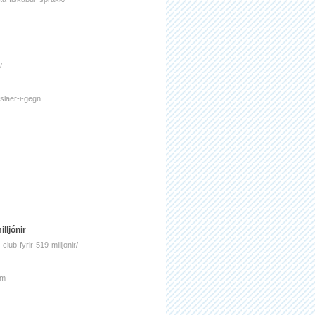
/
slaer-i-gegn
lljónir
lub-fyrir-519-milljonir/
um