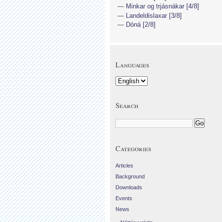
Minkar og trjásnákar [4/8]
Landeldislaxar [3/8]
Dóná [2/8]
Languages
Search
Categories
Articles
Background
Downloads
Events
News