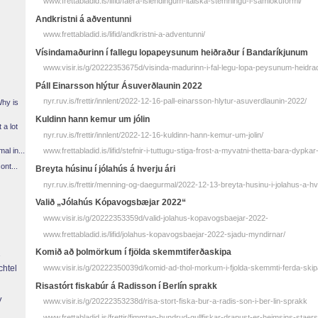
www.frettabladid.is/lifid/faera-islendingum-italska-stemningu-i-samlokuformi/
Andkristni á aðventunni
www.frettabladid.is/lifid/andkristni-a-adventunni/
Vísinda­maðurinn í fal­legu lopa­peysunum heiðraður í Banda­ríkjunum
www.visir.is/g/20222353675d/visinda-madurinn-i-fal-legu-lopa-peysunum-heidra
Páll Einarsson hlýtur Ásuverðlaunin 2022
nyr.ruv.is/frettir/innlent/2022-12-16-pall-einarsson-hlytur-asuverdlaunin-2022/
Why is
Kuldinn hann kemur um jólin
 a lot
nyr.ruv.is/frettir/innlent/2022-12-16-kuldinn-hann-kemur-um-jolin/
l in...
www.frettabladid.is/lifid/stefnir-i-tuttugu-stiga-frost-a-myvatni-thetta-bara-dypkar
ont...
Breyta húsinu í jólahús á hverju ári
nyr.ruv.is/frettir/menning-og-daegurmal/2022-12-13-breyta-husinu-i-jolahus-a-hve
Valið „Jólahús Kópavogsbæjar 2022“
www.visir.is/g/20222353359d/valid-jolahus-kopavogsbaejar-2022-
www.frettabladid.is/lifid/jolahus-kopavogsbaejar-2022-sjadu-myndirnar/
Komið að þol­mörkum í fjölda skemmti­ferða­skipa
chtel
www.visir.is/g/20222350039d/komid-ad-thol-morkum-i-fjolda-skemmti-ferda-skip
Risa­stórt fiska­búr á Radis­son í Ber­lín sprakk
y
www.visir.is/g/20222353238d/risa-stort-fiska-bur-a-radis-son-i-ber-lin-sprakk
www.frettabladid.is/frettir/fimmtan-hundrud-gullfiskar-drapust-er-heimsins-staer