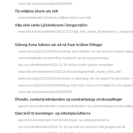
www.mbl.is/greinasafn/grein/1825088/
Tíu milljóna áform um höll
www.frettabladid.is/frettir/tiu-milljona-aform-um-holl/
Vilja ekki ræða Ljósleiðarann í borgarstjórn
www.mbl.is/vidskipti/frettir/2022/12/17/vilja_ekki_raeda_ljosleidarann_i_borgarstj
Sólveig Anna fullviss um að ná fram kröfum Eflingar
www.visir.is/g/20222353622d/solveig-anna-fullviss-um-ad-na-fram-krofum-efling
www.frettabladid.is/frettir/efling-fordaemir-gerda-kjarasamninga/
nyr.ruv.is/frettir/innlent/2022-12-16-okkar-krofur-standa-ohreyfdar/
www.mbl.is/frettir/innlent/2022/12/16/samninganefndin_maetti_fylktu_lidi/
www.visir.is/g/20222353421d/minntu-a-mikilvaegi-sitt-vid-upphaf-fyrsta-fundar-i
www.visir.is/g/20222353316d/eflingu-hafi-mark-visst-verid-haldid-fra-vid-raedum
www.mbl.is/greinasafn/grein/1825096/
Öfundin, sundurlyndisfjandinn og vandræðalega strokuspillingin
kjarninn.is/skodun/ofundin-sundurlyndisfjandinn-og-vandraedalega-strokuspilling
Opin bréf til menningar- og viðskiptaráðherra
kjarninn.is/skodun/opin-bref-til-menningar-og-vidskiptaradherra/
nyr.ruv.is/frettir/innlent/2022-12-16-eg-held-ad-monnum-hafi-gengid-gott-til/