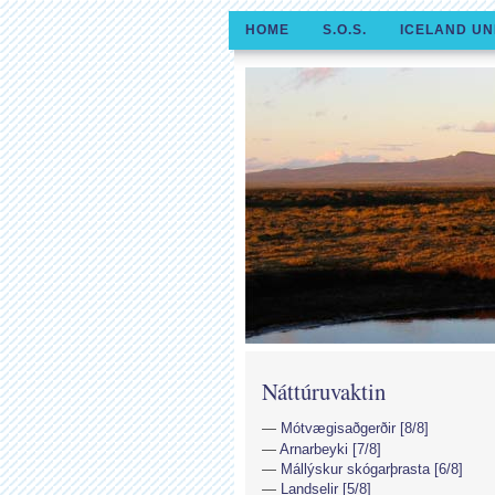
HOME
S.O.S.
ICELAND UN
Náttúruvaktin
Mótvægisaðgerðir [8/8]
Arnarbeyki [7/8]
Mállýskur skógarþrasta [6/8]
Landselir [5/8]