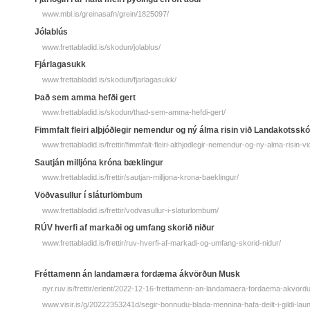
www.mbl.is/greinasafn/grein/1825097/
Jólablús
www.frettabladid.is/skodun/jolablus/
Fjárlagasukk
www.frettabladid.is/skodun/fjarlagasukk/
Það sem amma hefði gert
www.frettabladid.is/skodun/thad-sem-amma-hefdi-gert/
Fimmfalt fleiri alþjóðlegir nemendur og ný álma risin við Landakotsskó
www.frettabladid.is/frettir/fimmfalt-fleiri-althjodlegir-nemendur-og-ny-alma-risin-v
Sautján milljóna króna bæklingur
www.frettabladid.is/frettir/sautjan-milljona-krona-baeklingur/
Vöðvasullur í sláturlömbum
www.frettabladid.is/frettir/vodvasullur-i-slaturlombum/
RÚV hverfi af markaði og umfang skorið niður
www.frettabladid.is/frettir/ruv-hverfi-af-markadi-og-umfang-skorid-nidur/
Fréttamenn án landamæra fordæma ákvörðun Musk
nyr.ruv.is/frettir/erlent/2022-12-16-frettamenn-an-landamaera-fordaema-akvor
www.visir.is/g/20222353241d/segir-bonnudu-blada-mennina-hafa-deilt-i-gildi-lau