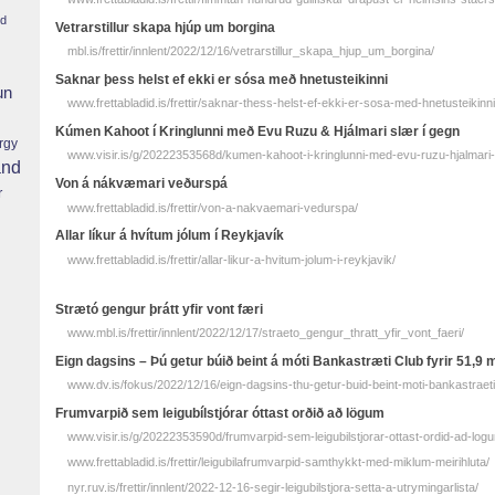
nd
Vetrarstillur skapa hjúp um borgina
mbl.is/frettir/innlent/2022/12/16/vetrarstillur_skapa_hjup_um_borgina/
Saknar þess helst ef ekki er sósa með hnetusteikinni
un
www.frettabladid.is/frettir/saknar-thess-helst-ef-ekki-er-sosa-med-hnetusteikinni
Kúmen Kahoot í Kringlunni með Evu Ruzu & Hjálmari slær í gegn
rgy
www.visir.is/g/20222353568d/kumen-kahoot-i-kringlunni-med-evu-ruzu-hjalmari-
and
Von á nákvæmari veðurspá
r
www.frettabladid.is/frettir/von-a-nakvaemari-vedurspa/
Allar líkur á hvítum jólum í Reykjavík
www.frettabladid.is/frettir/allar-likur-a-hvitum-jolum-i-reykjavik/
Strætó gengur þrátt yfir vont færi
www.mbl.is/frettir/innlent/2022/12/17/straeto_gengur_thratt_yfir_vont_faeri/
Eign dagsins – Þú getur búið beint á móti Bankastræti Club fyrir 51,9 mi
www.dv.is/fokus/2022/12/16/eign-dagsins-thu-getur-buid-beint-moti-bankastraeti-c
Frumvarpið sem leigubílstjórar óttast orðið að lögum
www.visir.is/g/20222353590d/frumvarpid-sem-leigubilstjorar-ottast-ordid-ad-log
www.frettabladid.is/frettir/leigubilafrumvarpid-samthykkt-med-miklum-meirihluta/
nyr.ruv.is/frettir/innlent/2022-12-16-segir-leigubilstjora-setta-a-utrymingarlista/