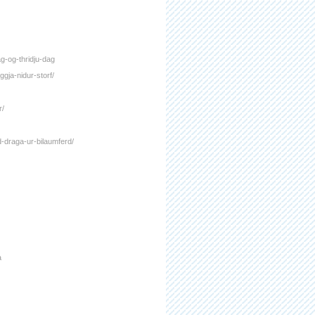
g-og-thridju-dag
ggja-nidur-storf/
r/
d-draga-ur-bilaumferd/
a