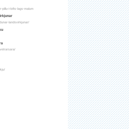
m
pillu-i-lofts-lags-malum
irkjunar
dunar-landsvirkjunar/
rku
ra
vetrarsara/
kju/