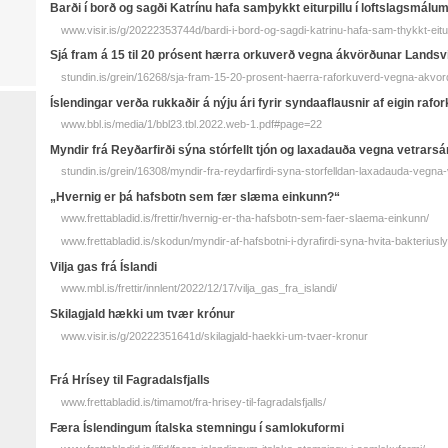
Barði í borð og sagði Katrínu hafa sam­þykkt eitur­pillu í lofts­lags­málu
www.visir.is/g/20222353744d/bardi-i-bord-og-sagdi-katrinu-hafa-sam-thykkt-eitur-
Sjá fram á 15 til 20 prósent hærra orkuverð vegna ákvörðunar Landsv
stundin.is/grein/16268/sja-fram-15-20-prosent-haerra-raforkuverd-vegna-akvor
Íslendingar verða rukkaðir á nýju ári fyrir syndaaflausnir af eigin rafo
www.bbl.is/media/1/bbl23.tbl.2022.web-1.pdf#page=22
Myndir frá Reyðarfirði sýna stórfellt tjón og laxadauða vegna vetrarsá
stundin.is/grein/16308/myndir-fra-reydarfirdi-syna-storfelldan-laxadauda-vegna-
„Hvernig er þá hafs­botn sem fær slæma ein­kunn?“
www.frettabladid.is/frettir/hvernig-er-tha-hafsbotn-sem-faer-slaema-einkunn/
www.frettabladid.is/skodun/myndir-af-hafsbotni-i-dyrafirdi-syna-hvita-bakteriusly
Vilja gas frá Íslandi
www.mbl.is/frettir/innlent/2022/12/17/vilja_gas_fra_islandi/
Skilagjald hækki um tvær krónur
www.visir.is/g/20222351641d/skilagjald-haekki-um-tvaer-kronur
Frá Hrísey til Fagradalsfjalls
www.frettabladid.is/timamot/fra-hrisey-til-fagradalsfjalls/
Færa Íslendingum ítalska stemningu í samlokuformi