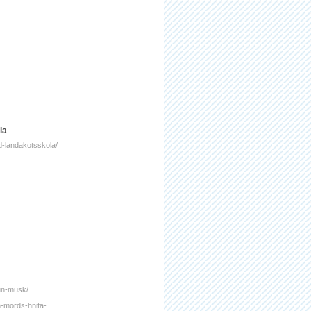
la
id-landakotsskola/
dun-musk/
n-mords-hnita-