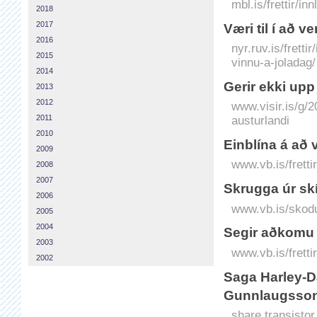
mbl.is/frettir/i
2018
2017
Væri til í að v
2016
nyr.ruv.is/fretti
2015
vinnu-a-joladag/
2014
Gerir ekki up
2013
2012
www.visir.is/g/
2011
austurlandi
2010
Einblína á að 
2009
www.vb.is/fretti
2008
2007
Skrugga úr skír
2006
www.vb.is/skodu
2005
2004
Segir aðkomu 
2003
www.vb.is/fretti
2002
Saga Harley-Da
Gunnlaugsso
share.transistor