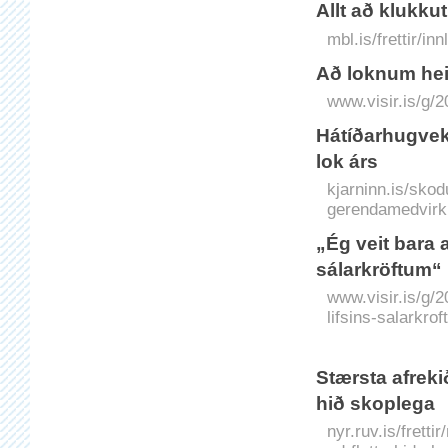
Allt að klukkut
mbl.is/frettir/i
Að loknum hei
www.visir.is/g/
Hátíðarhugvekj
lok árs
kjarninn.is/skod
gerendamedvirkn
„Ég veit bara 
sálarkröftum“
www.visir.is/g/
lifsins-salarkro
Stærsta afreki
hið skoplega
nyr.ruv.is/frett