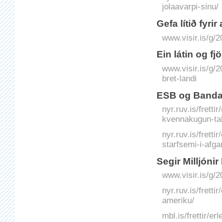
jolaavarpi-sinu/
Gefa lítið fyrir
www.visir.is/g/2
Ein látin og fjö
www.visir.is/g/2
bret-landi
ESB og Banda
nyr.ruv.is/frett
kvennakugun-tal
nyr.ruv.is/frett
starfsemi-i-afga
Segir Milljóni
www.visir.is/g/
nyr.ruv.is/frett
ameriku/
mbl.is/frettir/e