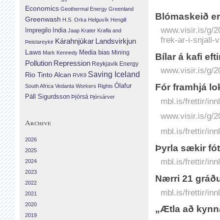
Economics
Geothermal Energy
Greenland
Blóm­a­skeið er 
Greenwash
H.S. Orka
Helguvík
Hengill
www.visir.is/g/
Impregilo
India
Jaap Krater
Krafla and
frek-ar-i-snjall-
Landsvirkjun
Kárahnjúkar
Þeistareykir
Laws
Media bias
Mining
Mark Kennedy
Bílar á kafi eft
Repression
Pollution
Reykjavik Energy
www.visir.is/g/20
Saving Iceland
Rio Tinto Alcan
RVK9
Ólafur
Fór framhjá l
South Africa
Vedanta
Workers Rights
Páll Sigurdsson
Þjórsá
Þjórsárver
mbl.is/frettir/
www.visir.is/g/2
Archive
mbl.is/frettir/i
2026
Þyrla sækir f
2025
mbl.is/frettir/i
2024
2023
Nærri 21 gráðu
2022
mbl.is/frettir/i
2021
2020
„Ætla að kynn
2019