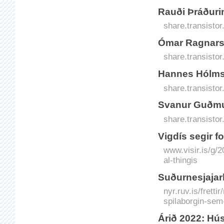
Rauði Þráður
share.transisto
Ómar Ragnarss
share.transisto
Hannes Hólms
share.transisto
Svanur Guðmu
share.transisto
Vig­dís segir f
www.visir.is/g/2
al-thingis
Suðurnesjajarl
nyr.ruv.is/frett
spilaborgin-sem-
Árið 2022: Hú