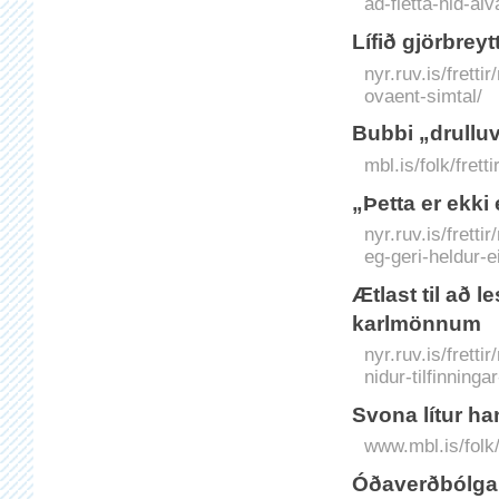
ad-fletta-hid-al
Lífið gjörbreyt
nyr.ruv.is/fretti
ovaent-simtal/
Bubbi „drulluv
mbl.is/folk/frett
„Þetta er ekki
nyr.ruv.is/frett
eg-geri-heldur-e
Ætlast til að l
karlmönnum
nyr.ruv.is/frett
nidur-tilfinning
Svona lítur ha
www.mbl.is/folk/
Óðaverðbólga 