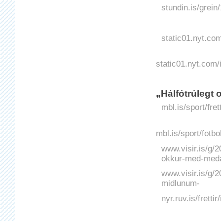
stundin.is/grein
static01.nyt.co
static01.nyt.com
„Hálfótrúlegt 
mbl.is/sport/fre
mbl.is/sport/fot
www.visir.is/g/
okkur-med-meda
www.visir.is/g/2
midlunum-
nyr.ruv.is/fretti