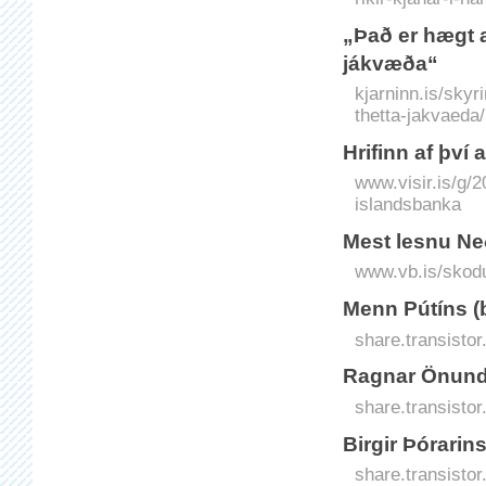
„Það er hægt a
jákvæða“
kjarninn.is/skyr
thetta-jakvaeda/
Hrifinn af því
www.visir.is/g/2
islandsbanka
Mest lesnu Ne
www.vb.is/skod
Menn Pútíns (
share.transisto
Ragnar Önun
share.transisto
Birgir Þórarin
share.transisto