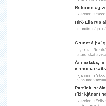
Refurinn og ví
kjarninn.is/skod
Hirð Ella rusla
stundin.is/grein/
Grunnt á því 
nyr.ruv.is/frett
storu-skattsvika
Ár mistaka, m
vinnumarkaðs
kjarninn.is/sko
vinnumarkadsli
Partílok, seðl
ríkir kjánar í 
kjarninn.is/folk
rikir-kjanar-i-ha