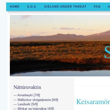
HOME
S.O.S.
ICELAND UNDER THREAT
FAQ
A
Náttúruvaktin
Arnarbeyki [7/8]
Keisaramör
Mállýskur skógarþrasta [6/8]
Landselir [5/8]
Minkar og trjásnákar [4/8]