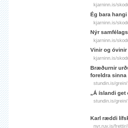
kjarninn.is/sko
Ég bara hangi 
kjarninn.is/skod
Nýr samfélags
kjarninn.is/sko
Vinir og óvinir
kjarninn.is/skod
Bræðurnir urð
foreldra sinn
stundin.is/grein
„Á íslandi get
stundin.is/grein
Karl ræddi líf
nyr.ruv.is/fretti