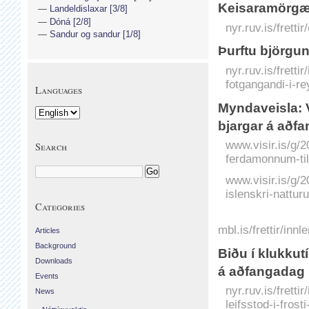
Keisaramörgæs
Landeldislaxar [3/8]
Dóná [2/8]
nyr.ruv.is/frett
Sandur og sandur [1/8]
Þurftu björgun
nyr.ruv.is/fretti
fotgangandi-i-re
Languages
Myndaveisla: 
bjargar á aðf
www.visir.is/g/
Search
ferdamonnum-til
www.visir.is/g/
islenskri-natturu
Categories
mbl.is/frettir/in
Articles
Background
Biðu í klukkutí
Downloads
á aðfangadag
Events
nyr.ruv.is/fretti
News
leifsstod-i-fros