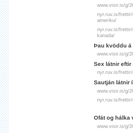
www.visir.is/g/2
nyr.ruv.is/frett
ameriku/
nyr.ruv.is/fretti
kanada/
Þau kvöddu á 
www.visir.is/g/
Sex látnir eftir
nyr.ruv.is/fretti
Sau­tján látnir
www.visir.is/g/2
nyr.ruv.is/fretti
Ofát og hálka v
www.visir.is/g/2