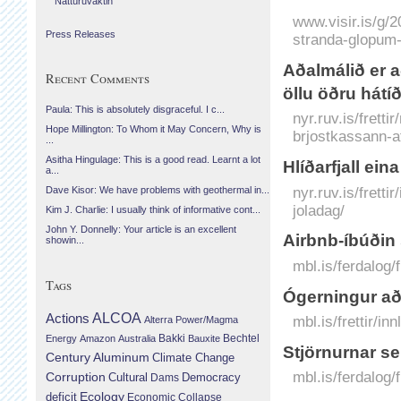
Náttúruvaktin
www.visir.is/g/
Press Releases
stranda-glopum-i
Aðalmálið er a
Recent Comments
öllu öðru hátí
Paula: This is absolutely disgraceful. I c...
nyr.ruv.is/frett
Hope Millington: To Whom it May Concern, Why is
brjostkassann-af
...
Asitha Hingulage: This is a good read. Learnt a lot
Hlíðarfjall ei
a...
nyr.ruv.is/frett
Dave Kisor: We have problems with geothermal in...
joladag/
Kim J. Charlie: I usually think of informative cont...
John Y. Donnelly: Your article is an excellent
Airbnb-íbúðin 
showin...
mbl.is/ferdalog
Tags
Ógerningur að 
Actions
ALCOA
mbl.is/frettir/i
Alterra Power/Magma
Bechtel
Energy
Amazon
Australia
Bakki
Bauxite
Stjörnurnar s
Century Aluminum
Climate Change
mbl.is/ferdalog
Corruption
Cultural
Democracy
Dams
Ecology
deficit
Economic Collapse