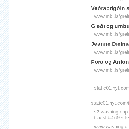
Veðrabrigðin 
www.mbl.is/grei
Gleði og umbu
www.mbl.is/grei
Jeanne Dielm
www.mbl.is/grei
Þóra og Antoní
www.mbl.is/grei
static01.nyt.co
static01.nyt.com
s2.washingtonp
trackId=5d97c
www.washingtonp