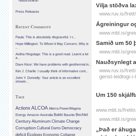
Náttúruvaktin
Vilja stöðva l
Press Releases
www.ruv.is/frett
Ágreiningur og
Recent Comments
www.mbl.is/grei
Paula: This is absolutely disgraceful. I c...
Samið um 50 
Hope Millington: To Whom it May Concern, Why is
...
www.mbl.is/grei
Asitha Hingulage: This is a good read. Learnt a lot
a...
Nauðsynlegt að
Dave Kisor: We have problems with geothermal in...
www.ruv.is/fret
Kim J. Charlie: I usually think of informative cont...
gerist-leidtogi-
John Y. Donnelly: Your article is an excellent
showin...
Um 150 skjálft
Tags
Actions
ALCOA
Alterra Power/Magma
www.mbl.is/fretti
Bechtel
Energy
Amazon
Australia
Bakki
Bauxite
www.mbl.is/grei
Century Aluminum
Climate Change
Corruption
Cultural
Democracy
Dams
„Það er áhugav
Ecology
deficit
Economic Collapse