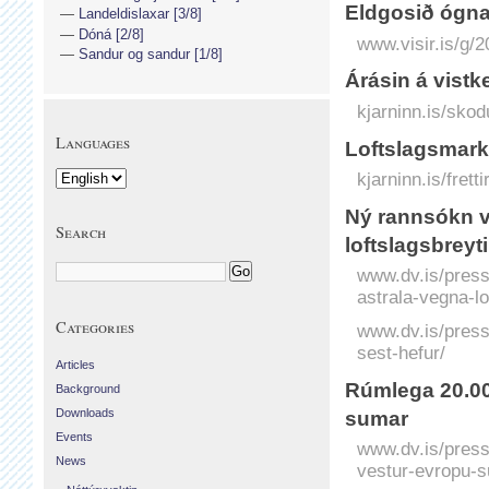
Eld­gosið ógnar
Landeldislaxar [3/8]
Dóná [2/8]
www.visir.is/g/
Sandur og sandur [1/8]
Árásin á vistke
kjarninn.is/skod
Languages
Loftslagsmark
kjarninn.is/fret
Ný rannsókn va
Search
loftslagsbrey
www.dv.is/press
astrala-vegna-lo
Categories
www.dv.is/press
sest-hefur/
Articles
Rúmlega 20.000
Background
Downloads
sumar
Events
www.dv.is/press
News
vestur-evropu-