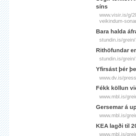
síns
www.visir.is/g/2
veikindum-sonar
Bara halda áf
stundin.is/grein
Rithöfundar e
stundin.is/grei
Yfirsást þér þ
www.dv.is/press
Fékk köllun v
www.mbl.is/grei
Gersemar á upp
www.mbl.is/grei
KEA lagði til 20
www.mbl.is/grei