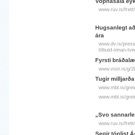
Vopnasala eyks
www.ruv.is/frett
Hugsanlegt að 
ára
www.dv.is/press
tilbuid-innan-tve
Fyrsti bráða­læ
www.visir.is/g/2
Tugir milljarða
www.mbl.is/grei
www.mbl.is/grei
„Svo sannarle
www.ruv.is/fret
Segir tón­list