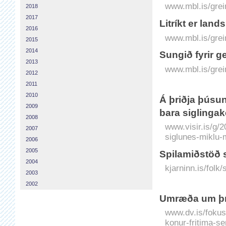
www.mbl.is/grei
2018
2017
Litríkt er land
2016
www.mbl.is/grei
2015
2014
Sungið fyrir 
2013
www.mbl.is/grei
2012
2011
2010
Á þriðja þúsun
2009
bara siglinga
2008
www.visir.is/g/2
2007
siglunes-miklu-
2006
2005
Spilamiðstöð s
2004
kjarninn.is/folk
2003
2002
Umræða um þri
www.dv.is/fokus
konur-fritima-