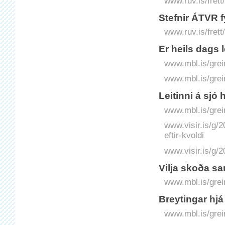
www.ruv.is/fret
Stefnir ÁTVR 
www.ruv.is/frett
Er heils dags 
www.mbl.is/grei
www.mbl.is/grei
Leitinni á sjó 
www.mbl.is/grei
www.visir.is/g/2
eftir-kvoldi
www.visir.is/g/2
Vilja skoða s
www.mbl.is/grei
Breytingar hjá
www.mbl.is/grei