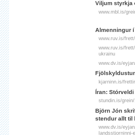
Viljum styrkja 
www.mbl.is/grei
Almenningur í 
www.ruv.is/frett
www.ruv.is/frett
ukrainu
www.dv.is/eyjan
Fjölskyldustu
kjarninn.is/frett
Íran: Stórveld
stundin.is/grein
Björn Jón skri
stendur allt til
www.dv.is/eyjan
landsstjorninni-e