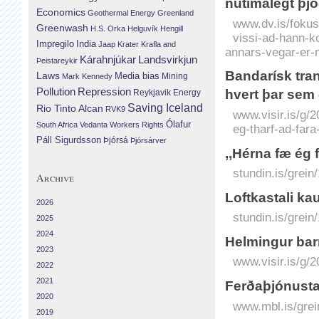
nútímalegt þj
Economics
Geothermal Energy
Greenland
www.dv.is/fokus
Greenwash
H.S. Orka
Helguvík
Hengill
vissi-ad-hann-ko
Impregilo
India
Jaap Krater
Krafla and
annars-vegar-er-
Landsvirkjun
Kárahnjúkar
Þeistareykir
Banda­rísk trans
Laws
Media bias
Mining
Mark Kennedy
Repression
Pollution
hvert þar sem 
Reykjavik Energy
Saving Iceland
Rio Tinto Alcan
RVK9
www.visir.is/g/2
Ólafur
South Africa
Vedanta
Workers Rights
eg-tharf-ad-fara
Páll Sigurdsson
Þjórsá
Þjórsárver
,,Hérna fæ ég f
stundin.is/grein
Archive
Loftkastali ka
2026
stundin.is/grein
2025
2024
Helmingur barn
2023
www.visir.is/g/
2022
2021
Ferðaþjónusta
2020
www.mbl.is/grei
2019