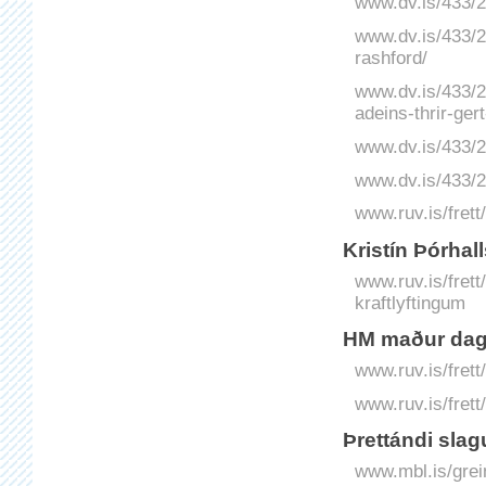
www.dv.is/433/2
www.dv.is/433/2
rashford/
www.dv.is/433/
adeins-thrir-gert
www.dv.is/433/2
www.dv.is/433/
www.ruv.is/frett/
Kristín Þórhall
www.ruv.is/frett
kraftlyftingum
HM maður dags
www.ruv.is/fret
www.ruv.is/frett
Þrettándi slag
www.mbl.is/grei