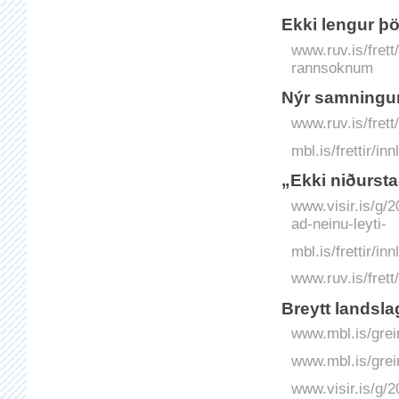
Ekki lengur 
www.ruv.is/fret
rannsoknum
Nýr samningu
www.ruv.is/fret
mbl.is/frettir/i
„Ekki niðursta
www.visir.is/g/
ad-neinu-leyti-
mbl.is/frettir/
www.ruv.is/frett
Breytt landsla
www.mbl.is/grei
www.mbl.is/grei
www.visir.is/g/