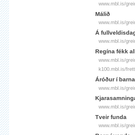
www.mbl.is/grei
Málið
www.mbl.is/grei
Á fullveldisd
www.mbl.is/grei
Regína fékk al
www.mbl.is/grei
k100.mbl.is/fret
Áróður í barna
www.mbl.is/grei
Kjarasamning
www.mbl.is/grei
Tveir funda
www.mbl.is/grei