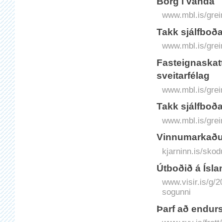
Borg í vanda
www.mbl.is/grei
Takk sjálfboða
www.mbl.is/grei
Fasteignaskatt
sveitarfélag
www.mbl.is/grei
Takk sjálfboða
www.mbl.is/grei
Vinnumarkaður
kjarninn.is/sko
Útboðið á Ísla
www.visir.is/g/2
sogunni
Þarf að endu