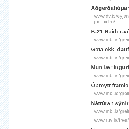
Aðgerðahópar
www.dv.is/eyja
joe-biden/
B-21 Raider-vé
www.mbl.is/grei
Geta ekki dau
www.mbl.is/grei
Mun lærlingur
www.mbl.is/grei
Óbreytt framl
www.mbl.is/grei
Náttúran sýnir
www.mbl.is/grei
www.ruv.is/fret