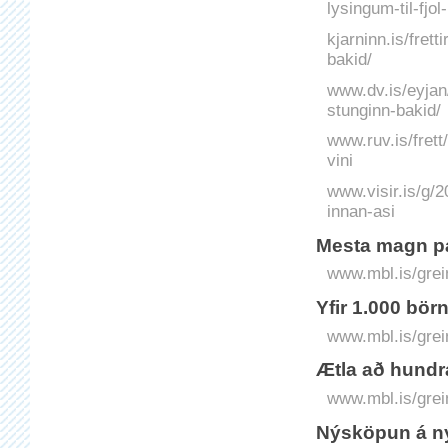
lysingum-til-fjol
kjarninn.is/frett
bakid/
www.dv.is/eyjan
stunginn-bakid/
www.ruv.is/frett
vini
www.visir.is/g/
innan-asi
Mesta magn pa
www.mbl.is/grei
Yfir 1.000 börn
www.mbl.is/grei
Ætla að hundr
www.mbl.is/grei
Nýsköpun á n