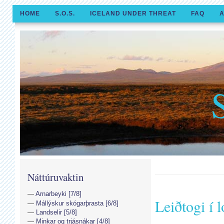
HOME
S.O.S.
ICELAND UNDER THREAT
FAQ
A
Náttúruvaktin
Arnarbeyki [7/8]
Leiðtogi í 
Mállýskur skógarþrasta [6/8]
Landselir [5/8]
Minkar og trjásnákar [4/8]