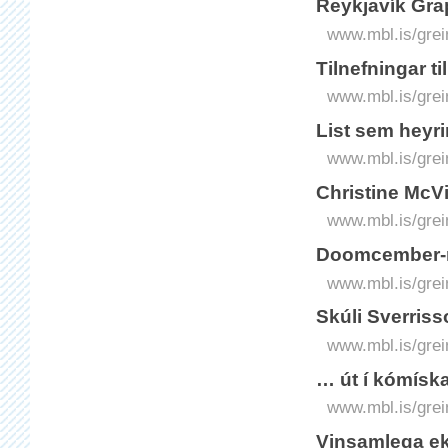
Reykjavík Grap
www.mbl.is/grei
Tilnefningar t
www.mbl.is/grei
List sem heyri
www.mbl.is/grei
Christine McVi
www.mbl.is/grei
Doomcember-r
www.mbl.is/grei
Skúli Sverriss
www.mbl.is/grei
… út í kómísk
www.mbl.is/grei
Vinsamlega ekk