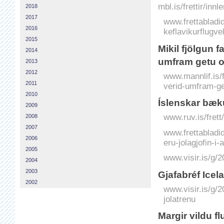
mbl.is/frettir/in
2018
2017
www.frettabladid.
2016
keflavikurflugve
2015
Mikil fjölgun 
2014
umfram getu o
2013
2012
www.mannlif.is/f
2011
verid-umfram-ge
2010
Íslenskar bæku
2009
www.ruv.is/frett
2008
2007
www.frettabladid
2006
eru-jolagjofin-i-a
2005
www.visir.is/g/2
2004
2003
Gjafabréf Icel
2002
www.visir.is/g/2
jolatrenu
Margir vildu f