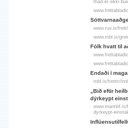
thad-er-ekki-bui
www.frettabladid.
Sóttvarnaaðger
www.ruv.is/frett
www.mbl.is/grei
Fólk hvatt til 
www.frettabladid.
www.frettabladid
Endaði í maga
mbl.is/frettir/i
„Bið eftir hei
dýrkeypt eins
www.mannlif.is/f
dyrkeypt-einsta
Inflúensutilfe