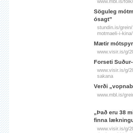
www.mbl.is/folk
Söguleg mótmæl
ósagt”
stundin.is/grein
motmaeli-i-kina/
Mætir mótspyr
www.visir.is/g/
For­seti Suður
www.visir.is/g/2
sakana
Verði „vopnab
www.mbl.is/grei
„Það eru 38 mi
finna lækning
www.visir.is/g/