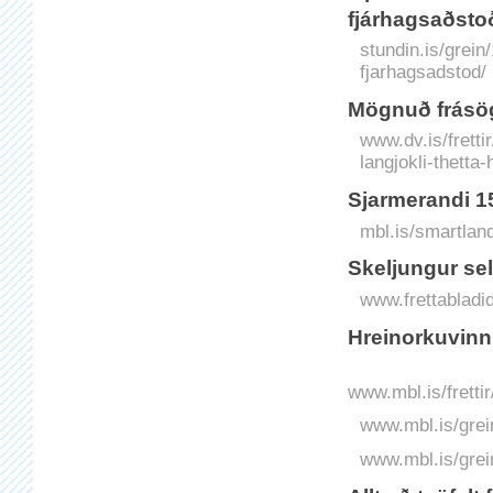
fjárhagsaðsto
stundin.is/grein
fjarhagsadstod/
Mögnuð frásög
www.dv.is/frett
langjokli-thetta-
Sjarmerandi 1
mbl.is/smartlan
Skeljungur sel
www.frettabladi
Hreinorkuvinn
www.mbl.is/fretti
www.mbl.is/grei
www.mbl.is/grei