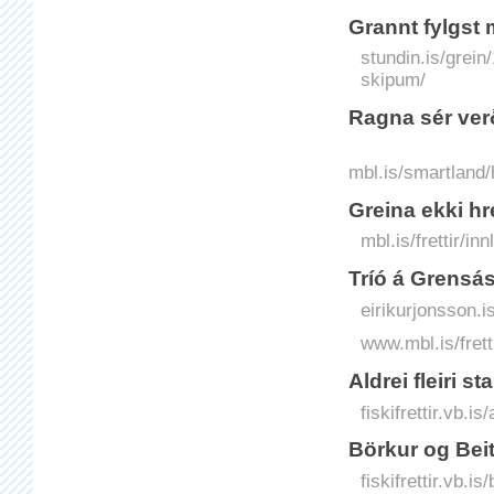
Grannt fylgst 
stundin.is/grei
skipum/
Ragna sér verð
mbl.is/smartland/
Greina ekki hre
mbl.is/frettir/in
Tríó á Grensá
eirikurjonsson.i
www.mbl.is/frett
Aldrei fleiri st
fiskifrettir.vb.is
Börkur og Bei
fiskifrettir.vb.i