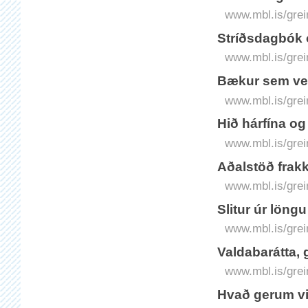
www.mbl.is/grei
Stríðsdagbók 
www.mbl.is/grei
Bækur sem ver
www.mbl.is/grei
Hið hárfína o
www.mbl.is/grei
Aðalstöð frak
www.mbl.is/grei
Slitur úr löng
www.mbl.is/grei
Valdabarátta, 
www.mbl.is/grei
Hvað gerum vi