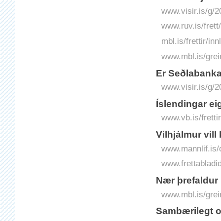
www.visir.is/g/
www.ruv.is/frett
mbl.is/frettir/i
www.mbl.is/grei
Er Seðla­banka­
www.visir.is/g/2
Íslendingar ei
www.vb.is/fretti
Vilhjálmur vill
www.mannlif.is/o
www.frettabladid
Nær þrefaldur
www.mbl.is/grei
Sambærilegt 