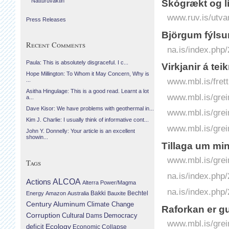
Náttúruvaktin
Skógrækt og líf
www.ruv.is/utva
Press Releases
Björgum fýls
Recent Comments
na.is/index.php
Paula: This is absolutely disgraceful. I c...
Virkjanir á tei
Hope Millington: To Whom it May Concern, Why is
www.mbl.is/frett
...
Asitha Hingulage: This is a good read. Learnt a lot
www.mbl.is/grei
a...
Dave Kisor: We have problems with geothermal in...
www.mbl.is/grei
Kim J. Charlie: I usually think of informative cont...
www.mbl.is/grei
John Y. Donnelly: Your article is an excellent
showin...
Tillaga um mi
www.mbl.is/grei
Tags
na.is/index.php/
Actions
ALCOA
Alterra Power/Magma
na.is/index.php
Bechtel
Energy
Amazon
Australia
Bakki
Bauxite
Century Aluminum
Climate Change
Raforkan er gu
Corruption
Cultural
Democracy
Dams
www.mbl.is/grei
Ecology
deficit
Economic Collapse