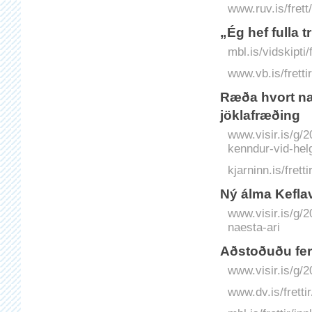
www.ruv.is/frett
„Ég hef fulla 
mbl.is/vidskipti
www.vb.is/frettir
Ræða hvort naf
jökla­fræðing
www.visir.is/g/2
kenndur-vid-helg
kjarninn.is/frett
Ný álma Kefla­v
www.visir.is/g/2
naesta-ari
Aðstoðuðu fe
www.visir.is/g
www.dv.is/frett