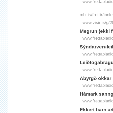
www.frettabladid
mbl.is/frettir/in
www.visir.is/g/
Megrun (ekki f
www.frettabladi
Sýndar­veru­lei
www.frettabladid
Leið­toga­brag
www.frettabladid
Á­byrgð okkar 
www.frettabladid
Há­mark sann­g
www.frettabladid
Ekkert barn ætt