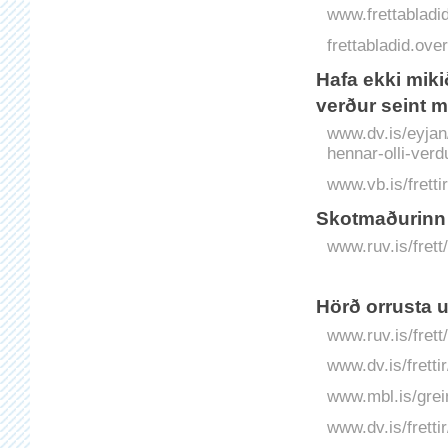
www.frettabladid.
frettabladid.o
Hafa ekki miki
verður seint me
www.dv.is/eyjan/
hennar-olli-verdu
www.vb.is/fretti
Skotmaðurinn 
www.ruv.is/frett
Hörð orrusta 
www.ruv.is/fret
www.dv.is/frett
www.mbl.is/grei
www.dv.is/fretti