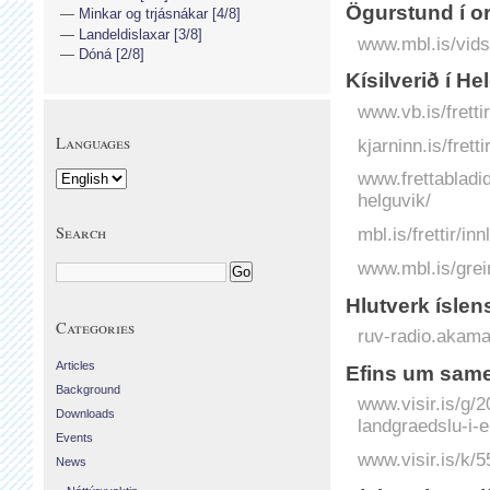
Ögurstund í 
Minkar og trjásnákar [4/8]
Landeldislaxar [3/8]
www.mbl.is/vids
Dóná [2/8]
Kísilverið í He
www.vb.is/frettir
Languages
kjarninn.is/frett
www.frettabladid
helguvik/
Search
mbl.is/frettir/i
www.mbl.is/grei
Hlutverk íslen
Categories
ruv-radio.akam
Articles
Efins um same
Background
www.visir.is/g/
Downloads
landgraedslu-i-e
Events
www.visir.is/k
News