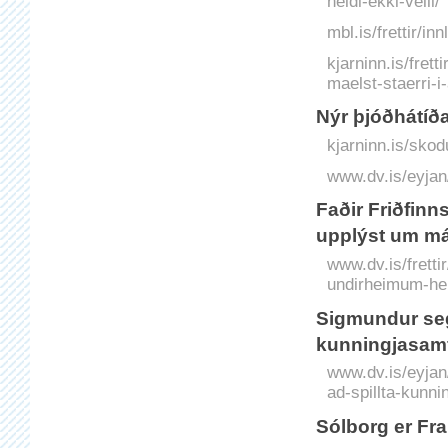
heldi-ekki-velli/
mbl.is/frettir/i
kjarninn.is/fret
maelst-staerri-i
Nýr þjóðhátíð
kjarninn.is/skod
www.dv.is/eyjan/
Faðir Friðfinn
upplýst um má
www.dv.is/frettir
undirheimum-hel
Sigmundur segi
kunningjasamf
www.dv.is/eyjan
ad-spillta-kunni
Sól­borg er Fr