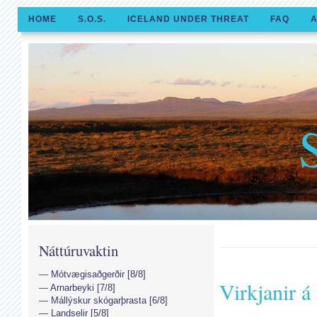
HOME
S.O.S.
ICELAND UNDER THREAT
FAQ
A
Náttúruvaktin
Mótvægisaðgerðir [8/8]
Virkjanir á
Arnarbeyki [7/8]
Mállýskur skógarþrasta [6/8]
Landselir [5/8]