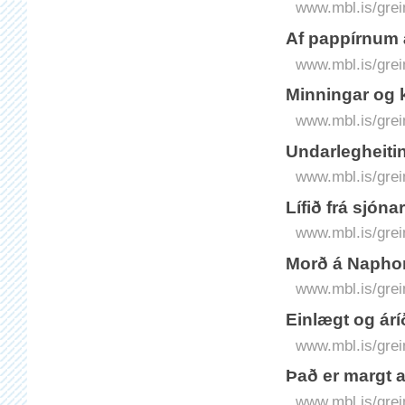
www.mbl.is/grei
Af pappírnum 
www.mbl.is/grei
Minningar og 
www.mbl.is/grei
Undarlegheiti
www.mbl.is/grei
Lífið frá sjóna
www.mbl.is/grei
Morð á Napho
www.mbl.is/grei
Einlægt og árí
www.mbl.is/grei
Það er margt 
www.mbl.is/grei