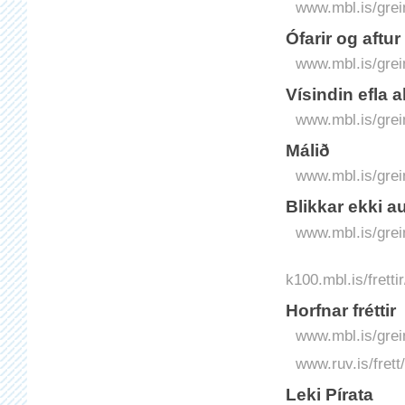
www.mbl.is/grei
Ófarir og aftur 
www.mbl.is/grei
Vísindin efla a
www.mbl.is/grei
Málið
www.mbl.is/grei
Blikkar ekki 
www.mbl.is/grei
k100.mbl.is/frett
Horfnar fréttir
www.mbl.is/grei
www.ruv.is/frett
Leki Pírata