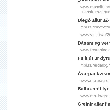
www.mannlif.is/f
islenskum-vinu
Diegó allur að
mbl.is/folk/fret
www.visir.is/g/2
Dásamleg vetra
www.frettabladid
Fullt út úr dy
mbl.is/ferdalog/
Ávarpar kvikm
www.mbl.is/grei
Balbo-bréf fyr
www.mbl.is/grei
Greinir allar 