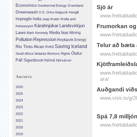
Economics
Geothermal Energy
Greenland
Sjö ár
Greenwash
H.S. Orka
Helguvík
Hengill
www.frettabladid
Impregilo
India
Jaap Krater
Krafla and
Landsvirkjun
Frum­orkan og
Kárahnjúkar
Þeistareykir
Laws
Media bias
Mining
Mark Kennedy
www.frettabladi
Repression
Pollution
Reykjavik Energy
Telur að bæta 
Saving Iceland
Rio Tinto Alcan
RVK9
Ólafur
www.frettabladid
South Africa
Vedanta
Workers Rights
Páll Sigurdsson
Þjórsá
Þjórsárver
Kjöt­fram­leið
www.frettabladid
Archive
ara/
2026
Auðgandi við­
2025
www.visir.is/g/
2024
2023
2022
Spá 7,8 milljó
2021
www.frettabladid
2020
2019