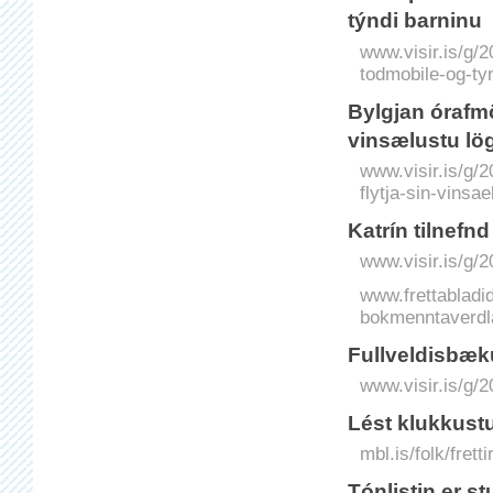
týndi barninu
www.visir.is/g/
todmobile-og-ty
Bylgjan órafm
vinsælustu lö
www.visir.is/g
flytja-sin-vinsae
Katrín til­nefn
www.visir.is/g/2
www.frettabladid.
bokmenntaverdl
Fullveldisbæku
www.visir.is/g/2
Lést klukkust
mbl.is/folk/fret
Tónlistin er s