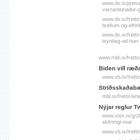
www.dv.is/press
varnarbunadur-ge
www.dv.is/fretti
brellum-og-eftir
www.dv.is/frett
leynileg-ad-hun-
www.mbl.is/fretti
Biden vill ræð
www.vb.is/fretti
Stríðsskaðabæ
mbl.is/frettir/e
Nýjar reglur T
www.visir.is/g/2
skilningi-mar
www.vb.is/fretti