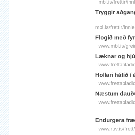
mbl.is/frettir/i
Tryggir aðgan
mbl.is/frettir/in
Flogið með fyrs
www.mbl.is/grei
Læknar og hjúk
www.frettabladid
Hollari há­tíð
www.frettabladid
Næstum dauður
www.frettabladi
Endurgera fræg
www.ruv.is/frett