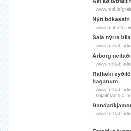
Allt að tvöfalt
www.mbl.is/grei
Nýtt bókasafn
www.mbl.is/grei
Sala nýrra bíl
www.frettabladid
Ár­borg neita
www.frettabladid
Raf­tæki eyði­l
haganum
www.frettabladid.
snjallmaela-a-
Banda­ríkja­me
www.frettabladid