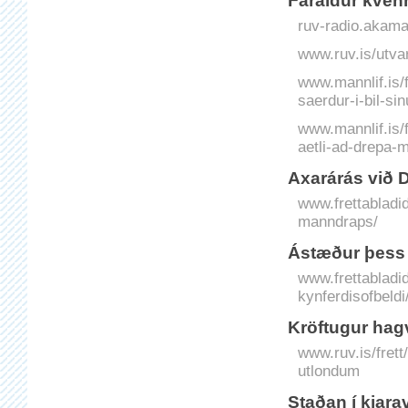
Faraldur kven
ruv-radio.akam
www.ruv.is/utvar
www.mannlif.is/f
saerdur-i-bil-si
www.mannlif.is/f
aetli-ad-drepa-m
Axarárás við 
www.frettabladid
manndraps/
Á­stæður þess a
www.frettabladi
kynferdisofbeldi
Kröftugur hag
www.ruv.is/frett
utlondum
Staðan í kja