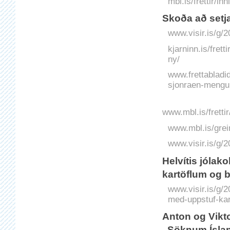
mbl.is/frettir/in
Skoða að setja 
www.visir.is/g/2
kjarninn.is/fret
ny/
www.frettabladid
sjonraen-mengun
www.mbl.is/frett
www.mbl.is/grei
www.visir.is/g/
Helvítis jólak
kartöflum og 
www.visir.is/g/2
med-uppstuf-ka
Anton og Vikto
„Söknum Íslan