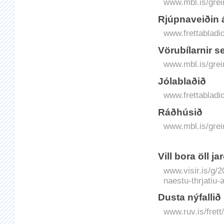
www.mbl.is/grei
Rjúpna­veiðin á
www.frettabladid.
Vörubílarnir s
www.mbl.is/grei
Jólablaðið
www.frettablad
Ráðhúsið
www.mbl.is/grei
Vill bora öll 
www.visir.is/g/2
naestu-thrjatiu-
Dusta nýfallið
www.ruv.is/frett