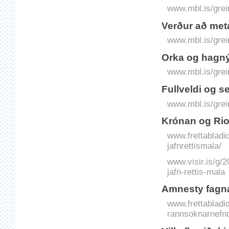
www.mbl.is/grei
Verður að meta
www.mbl.is/grei
Orka og hagný
www.mbl.is/grei
Fullveldi og s
www.mbl.is/grei
Krónan og Rio T
www.frettabladid
jafnrettismala/
www.visir.is/g/2
jafn-rettis-mala
Amnesty fagna 
www.frettabladid
rannsoknarnefnd