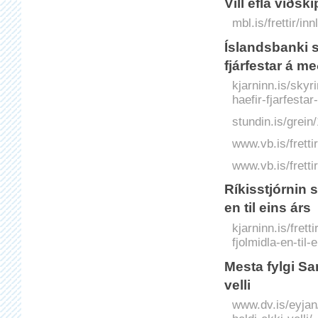
Vill efla viðsk
mbl.is/frettir/in
Íslandsbanki s
fjárfestar á m
kjarninn.is/sky
haefir-fjarfesta
stundin.is/grein
www.vb.is/fretti
www.vb.is/fretti
Ríkisstjórnin 
en til eins árs
kjarninn.is/frett
fjolmidla-en-til-
Mesta fylgi Sa
velli
www.dv.is/eyjan/