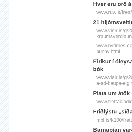
Hver eru orð 
www.ruv.is/fret
21 hljómsveiti
www.visir.is/g/2
kraumsverdlaun
www.nytimes.co
bunny.html
Eiríkur í óle
bók
www.visir.is/g/
a-ad-kaupa-eigi
Plat­a um átök o
www.frettabladid
Friðlýstu „síð
mbl.is/k100/fret
Barna­pían var