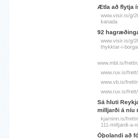
Ætla að flytja 
www.visir.is/g/2
kanada
92 hag­ræðingar
www.visir.is/g/
thykktar-i-borga
www.mbl.is/fretti
www.ruv.is/frett
www.vb.is/fretti
www.ruv.is/frett
Sá hluti Reykj
milljarði á n
kjarninn.is/frett
111-milljardi-a
Óþolandi að fó