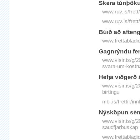
Skera túnþöku
www.ruv.is/frett
www.ruv.is/fret
Búið að af­teng
www.frettabladid
Gagnrýndu fer
www.visir.is/g/
svara-um-kostn
Hefja viðgerð 
www.visir.is/g/2
birtingu
mbl.is/frettir/i
Nýsköpun sem
www.visir.is/g
saudfjarbuskap
www.frettabladid