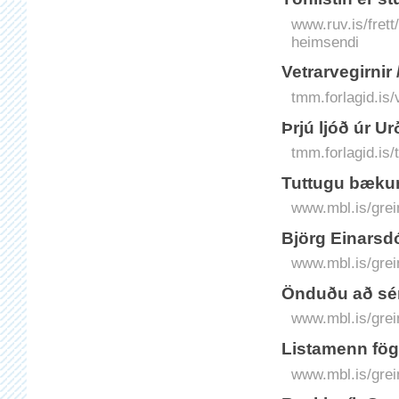
www.ruv.is/frett
heimsendi
Vetrarvegirnir 
tmm.forlagid.is/
Þrjú ljóð úr Ur
tmm.forlagid.is/t
Tuttugu bækur
www.mbl.is/grei
Björg Einarsdó
www.mbl.is/grei
Önduðu að sér 
www.mbl.is/grei
Listamenn fög
www.mbl.is/grei