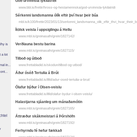
Góð úrvinnsla lykilatriði
www.bbl.is/frettir/hross-og-hestamennska/god-urvinnsla-lykilatridi
Sérkenni landsmanna ólík eftir því hvar þeir búa
mbl.is/k100/frettir/2023/01/13/serkenni_landsmanna_olik_eftir_thvi_hvar_their_b
Ítölsk veisla í uppsiglingu á Hellu
www.mbl.is/greinasafn/grein/1827142/
Verðlauna bestu barina
Why is
www.mbl.is/greinasafn/grein/1827115/
 a lot
Tilboð og útboð
l in...
www.frettabladid.is/skodun/tilbod-og-utbod/
ont...
Áður óséð Tertulia á Brút
www.frettabladid.is/lifid/adur-osed-tertulia-a-brut/
Ólafur býður í Olsen-veislu
www.frettabladid.is/lifid/olafur-bydur-i-olsen-veislu/
Halastjarna sjáanleg um mánaðamótin
www.mbl.is/greinasafn/grein/1827165/
chtel
Áttræður skákmeistari á Þórshöfn
www.mbl.is/greinasafn/grein/1827192/
y
Ferhyrndu fé hefur fækkað