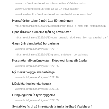
www.vb.is/frettir/tesla-laekkar-bila-um-allt-ad-30-i-danmorku/
www.vb.is/frettir/laekkun-tesla-allt-ad-17-i-thyskalandi/
www.frettabladid.is/frettir/tesla-laekkar-verd-a-bilum-a-heimsvisu/
Hornafjörður tekur á móti átta flóttamönnum
mbl.is/frettir/innlent/2023/01/13/hornafjordur_tekur_a_moti_atta_flottamonnum/
Opna úrræðið ekki eins fljótt og áætlað var
mbl.is/frettir/innlent/2023/01/13/opna_urraedid_ekki_eins_fljott_og_aaetlad_var/
Gagnrýnir vinnubrögð borgarinnar
www.mbl.is/greinasafn/grein/1827151/
mbl.is/frettir/innlent/2023/01/13/gremst_snjolosun_borgarinnar/
Kostnaður við snjómokstur í Kópavogi langt yfir áætlun
www.mbl.is/greinasafn/grein/1827135/
Ný merki tveggja sveitarfélaga
www.mbl.is/greinasafn/grein/1827128/
Ljósleiðari og leyndarhyggja
www.mbl.is/greinasafn/grein/1827126/
Hringvegurinn út fyrir byggðina
www.mbl.is/greinasafn/grein/1827185/
Synjað leyfis til að innrétta gistirými á jarðhæð í Valshverfi