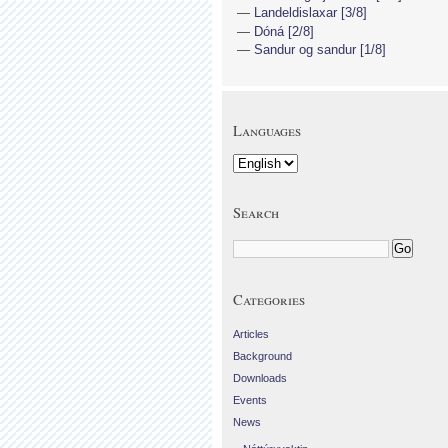
Landeldislaxar [3/8]
Dóná [2/8]
Sandur og sandur [1/8]
Languages
Search
Categories
Articles
Background
Downloads
Events
News