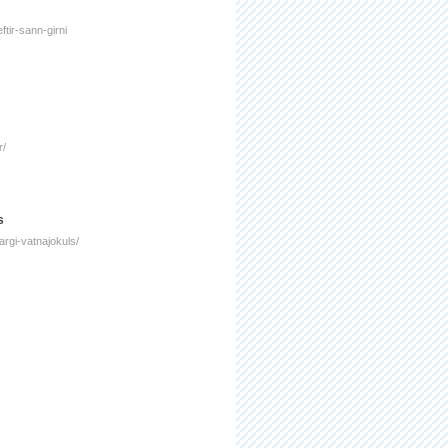
tir-sann-girni
r/
s
fargi-vatnajokuls/