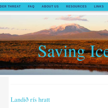
DER THREAT
FAQ
ABOUT US
RESOURCES
LINKS
Saving Ic
Landið rís hratt