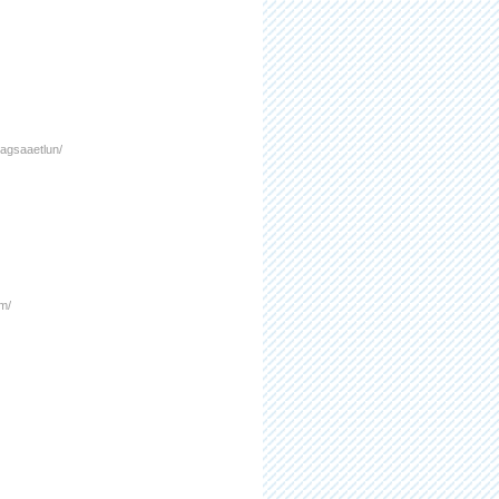
hagsaaetlun/
um/