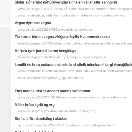
Skilur sjónar­mið náttúru­verndar­sinna en kallar eftir sann­girni
www.visir.is/g/20232364124d/skilur-sjonar-mid-natturu-verndar-sinna-en-kallar-ef
www.frettabladid.is/frettir/lysir-vonbrigdum-med-urskurdinn-um-hnutuvirkjun/
Vegan dýranna vegna
www.visir.is/g/20232364080d/vegan-dyranna-vegna
Tíu kærur bárust vegna virkjunarleyfis Hvammsvirkjunar
heimildin.is/grein/16472/tiu-kaerur-barust-vegna-virkjunarleyfis-hvammsvirkjuna
Berjast fyrir þorpi á barmi hengiflugs
heimildin.is/grein/16480/berjast-fyrir-thorpi-a-barmi-hengiflugs/
Landið rís hratt suðaustanlands út af sífellt minnkandi fargi Vatnajökul
www.frettabladid.is/frettir/landid-ris-hratt-sudaustanlands-ut-af-sifellt-minnkandi-
media.landvernd.is/myndir/G_sigvaldason.pdf
Eins manns rusl er annars manns safn­munur
www.visir.is/g/20232363611d/eins-manns-rusl-er-annars-manns-safn-munur
Málar hrúta í gríð og erg
www.visir.is/g/20232364046d/malar-hruta-i-grid-og-erg
Stefna á Bretlandsflug í október
nyr.ruv.is/frettir/innlent/2023-01-13-stefna-a-bretlandsflug-i-oktober/