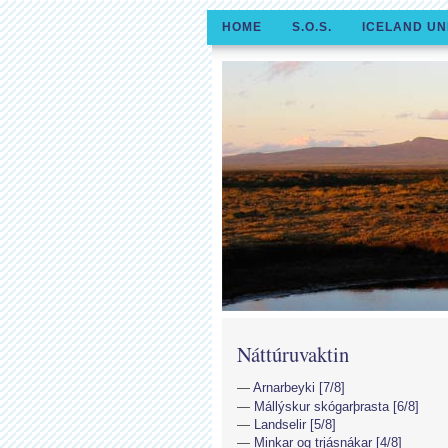
HOME
S.O.S.
ICELAND UN
Náttúruvaktin
Arnarbeyki [7/8]
Mállýskur skógarþrasta [6/8]
Landselir [5/8]
Minkar og trjásnákar [4/8]