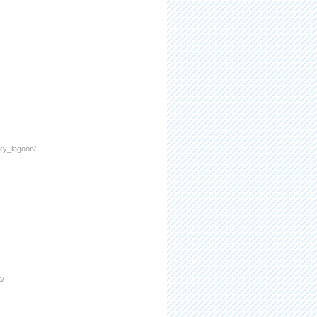
sky_lagoon/
a/