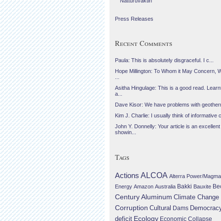
Náttúruvaktin
Press Releases
Recent Comments
Paula: This is absolutely disgraceful. I c...
Hope Millington: To Whom it May Concern, 
...
Asitha Hingulage: This is a good read. Learnt
a...
Dave Kisor: We have problems with geotherma
Kim J. Charlie: I usually think of informative c
John Y. Donnelly: Your article is an excellent
showin...
Tags
Actions
ALCOA
Alterra Power/Magma
Be
Energy
Amazon
Australia
Bakki
Bauxite
Century Aluminum
Climate Change
Corruption
Cultural
Democrac
Dams
Ecology
deficit
Economic Collapse