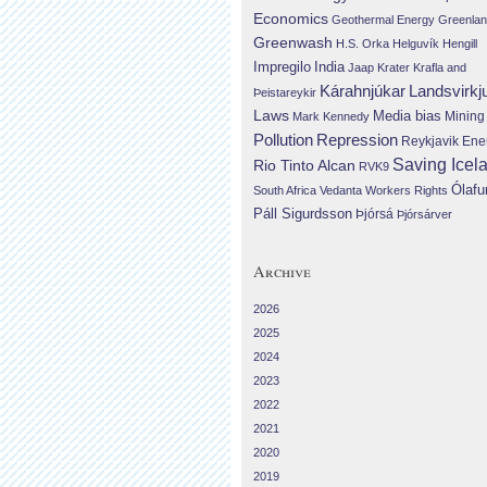
Economics
Geothermal Energy
Greenla
Greenwash
H.S. Orka
Helguvík
Hengill
Impregilo
India
Jaap Krater
Krafla and
Landsvirkj
Kárahnjúkar
Þeistareykir
Laws
Media bias
Mining
Mark Kennedy
Repression
Pollution
Reykjavik Ene
Saving Icel
Rio Tinto Alcan
RVK9
Ólafu
South Africa
Vedanta
Workers Rights
Páll Sigurdsson
Þjórsá
Þjórsárver
Archive
2026
2025
2024
2023
2022
2021
2020
2019