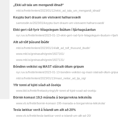
„Ekki að tala um mengandi iðnað“
mbl.is/frettir/innlent/2023/01/12/ekki_ad_tala_um_mengandi_idnad/
Keyptu burt draum um vistvænt hafnarsvæði
samstodin.is/2023/01/keyptu-burt-draum-um-vistvaent-hafnarsvaedi/
Ekki gert ráð fyrir félagslegum íbúðum í fjárhagsáætlun
nyr.ruv.is/frettir/innlent/2023-01-13-ekki-gert-rad-fyrir-felagslegum-ibudum-i-fjar
Allt að tólf þúsund íbúðir
mbl.is/frettir/innlent/2023/01/14/allt_ad_tolf_thusund_ibudir/
www.mbl.is/greinasafn/grein/1827161/
www.mbl.is/greinasafn/grein/1827131/
Bóndinn veiktist og MAST slátraði öllum gripum
nyr.ruv.is/frettir/innlent/2023-01-13-bondinn-veiktist-og-mast-slatradi-ollum-grip
mbl.is/frettir/innlent/2023/01/13/mast_neitar_ad_tja_sig/
Yfir tonni af kjöti sóað að ósekju
www.bbl.is/frettir/frettaskyring/yfir-tonni-af-kjoti-soad-ad-osekju
Börnin komast 19,5 mánaða á borgarrekna leikskóla
www.vb.is/frettir/bornin-komast-195-manada-a-borgarrekna-leikskola/
Tesla lækkar verð á Íslandi um allt að 20%
www.vb.is/frettir/tesla-laekkar-verd-a-islandi-um-allt-ad-20/