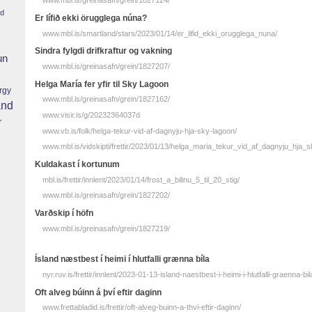
www.mbl.is/greinasafn/grein/1827124/
nd
Er lífið ekki örugglega núna?
www.mbl.is/smartland/stars/2023/01/14/er_lifid_ekki_orugglega_nuna/
Sindra fylgdi drifkraftur og vakning
un
www.mbl.is/greinasafn/grein/1827207/
Helga María fer yfir til Sky Lagoon
rgy
www.mbl.is/greinasafn/grein/1827162/
and
www.visir.is/g/20232364037d
r
www.vb.is/folk/helga-tekur-vid-af-dagnyju-hja-sky-lagoon/
www.mbl.is/vidskipti/frettir/2023/01/13/helga_maria_tekur_vid_af_dagnyju_hja_
Kuldakast í kortunum
mbl.is/frettir/innlent/2023/01/14/frost_a_bilinu_5_til_20_stig/
www.mbl.is/greinasafn/grein/1827202/
Varðskip í höfn
www.mbl.is/greinasafn/grein/1827219/
Ísland næstbest í heimi í hlutfalli grænna bíla
nyr.ruv.is/frettir/innlent/2023-01-13-island-naestbest-i-heimi-i-hlutfalli-graenna-bil
Oft alveg búinn á því eftir daginn
www.frettabladid.is/frettir/oft-alveg-buinn-a-thvi-eftir-daginn/