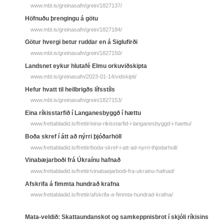
www.mbl.is/greinasafn/grein/1827137/
Höfnuðu þrengingu á götu
www.mbl.is/greinasafn/grein/1827184/
Götur hvergi betur ruddar en á Siglufirði
www.mbl.is/greinasafn/grein/1827150/
Landsnet eykur hlutafé Elmu orkuviðskipta
www.mbl.is/greinasafn/2023-01-14/vidskipti/
Hefur hvatt til heilbrigðs lífsstíls
www.mbl.is/greinasafn/grein/1827153/
Eina ríkisstarfið í Langanesbyggð í hættu
www.frettabladid.is/frettir/eina-rikisstarfid-i-langanesbyggd-i-haettu/
Boða skref í átt að nýrri þjóðarhöll
www.frettabladid.is/frettir/boda-skref-i-att-ad-nyrri-thjodarholl/
Vinabæjarboði frá Úkraínu hafnað
www.frettabladid.is/frettir/vinabaejarbodi-fra-ukrainu-hafnad/
Afskrifa á fimmta hundrað krafna
www.frettabladid.is/frettir/afskrifa-a-fimmta-hundrad-krafna/
Mata-veldið: Skattaundanskot og samkeppnisbrot í skjóli ríkisins