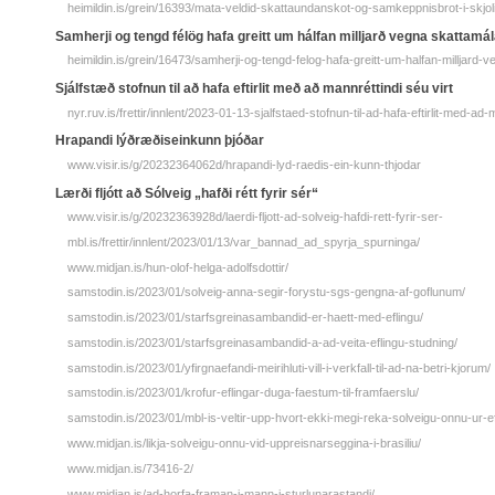
heimildin.is/grein/16393/mata-veldid-skattaundanskot-og-samkeppnisbrot-i-skjoli-
Samherji og tengd félög hafa greitt um hálfan milljarð vegna skattamá
heimildin.is/grein/16473/samherji-og-tengd-felog-hafa-greitt-um-halfan-milljard-
Sjálfstæð stofnun til að hafa eftirlit með að mannréttindi séu virt
nyr.ruv.is/frettir/innlent/2023-01-13-sjalfstaed-stofnun-til-ad-hafa-eftirlit-med-ad-
Hrapandi lýð­ræðis­ein­kunn þjóðar
www.visir.is/g/20232364062d/hrapandi-lyd-raedis-ein-kunn-thjodar
Lærði fljótt að Sólveig „hafði rétt fyrir sér“
www.visir.is/g/20232363928d/laerdi-fljott-ad-solveig-hafdi-rett-fyrir-ser-
mbl.is/frettir/innlent/2023/01/13/var_bannad_ad_spyrja_spurninga/
www.midjan.is/hun-olof-helga-adolfsdottir/
samstodin.is/2023/01/solveig-anna-segir-forystu-sgs-gengna-af-goflunum/
samstodin.is/2023/01/starfsgreinasambandid-er-haett-med-eflingu/
samstodin.is/2023/01/starfsgreinasambandid-a-ad-veita-eflingu-studning/
samstodin.is/2023/01/yfirgnaefandi-meirihluti-vill-i-verkfall-til-ad-na-betri-kjorum/
samstodin.is/2023/01/krofur-eflingar-duga-faestum-til-framfaerslu/
samstodin.is/2023/01/mbl-is-veltir-upp-hvort-ekki-megi-reka-solveigu-onnu-ur-ef
www.midjan.is/likja-solveigu-onnu-vid-uppreisnarseggina-i-brasiliu/
www.midjan.is/73416-2/
www.midjan.is/ad-horfa-framan-i-mann-i-sturlunarastandi/