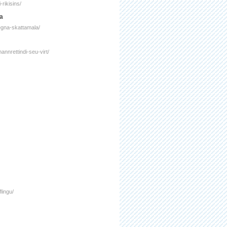
rikisins/
la
vegna-skattamala/
mannrettindi-seu-virt/
lingu/