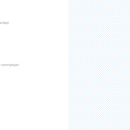
ardjupi
am-sprengingar/