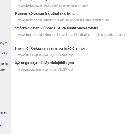
www.frettabladid.is/skodun/fagur-er-fjallahringur/
Rússar að ganga frá út­hafs­karfanum
www.frettabladid.is/frettir/russar-ad-ganga-fra-uthafskarfanum/
Stjórnvöld hafi klúðrað ESB-deilunni andvaralaus
www.frettabladid.is/frettir/stjornvold-hafi-kludrad-esb-deilunni-andvaralaus/
Why is
Hraunið í Öskju rann eins og bráðið smjör
 a lot
www.mbl.is/greinasafn/grein/1830460/
3,2 stiga skjálfti í Mýrdalsjökli í gær
l in...
www.mbl.is/greinasafn/grein/1830461/
ont...
chtel
y