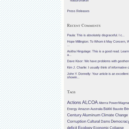
Náttúruvaktin
Press Releases
Recent Comments
Paula: This is absolutely disgraceful. I c...
Hope Millington: To Whom it May Concern, 
...
Asitha Hingulage: This is a good read. Learnt
a...
Dave Kisor: We have problems with geotherma
Kim J. Charlie: I usually think of informative c
John Y. Donnelly: Your article is an excellent
showin...
Tags
Actions
ALCOA
Alterra Power/Magma
Be
Energy
Amazon
Australia
Bakki
Bauxite
Century Aluminum
Climate Change
Corruption
Cultural
Democrac
Dams
Ecology
deficit
Economic Collapse