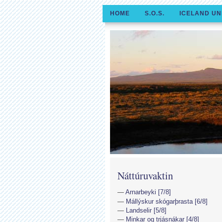
HOME
S.O.S.
ICELAND UN
Náttúruvaktin
Arnarbeyki [7/8]
Mállýskur skógarþrasta [6/8]
Landselir [5/8]
Minkar og trjásnákar [4/8]