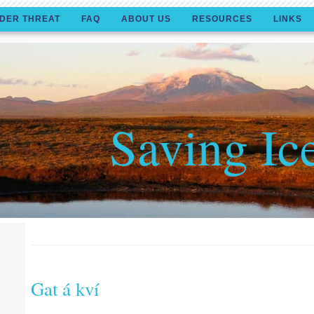
DER THREAT
FAQ
ABOUT US
RESOURCES
LINKS
Saving Ic
Gat á kví