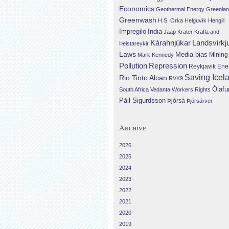
Economics
Geothermal Energy
Greenla
Greenwash
H.S. Orka
Helguvík
Hengill
Impregilo
India
Jaap Krater
Krafla and
Landsvirkj
Kárahnjúkar
Þeistareykir
Laws
Media bias
Mining
Mark Kennedy
Repression
Pollution
Reykjavik Ene
Saving Icel
Rio Tinto Alcan
RVK9
Ólafu
South Africa
Vedanta
Workers Rights
Páll Sigurdsson
Þjórsá
Þjórsárver
Archive
2026
2025
2024
2023
2022
2021
2020
2019