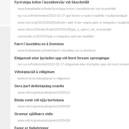
Fyrirskipa köfun í laxeldiskvíar við Skarðshlíð
www.frettabladid.is/frettir/fyrirskipa-kofun-i-laxeldiskviar-vid-skardshlid/
nyr.ruv.is/frettir/innlent/2023-02-27-gat-fannst-a-sjokvi-haafells-i-isafjardardjupi/
www.visir.is/g/20232383291d/kafa-i-allar-kviar-vegna-gats-a-netapoka-i-isafjard
www.mbl.is/200milur/frettir/2023/02/28/gat_a_sjokvi_vid_skardshlid/
samstodin.is/2023/02/gat-a-netapoka-sjokviar-haafells/
Færri í laxeldinu en á Dominos
www.frettabladid.is/frettir/faerri-i-laxeldinu-en-a-dominos/
Eldgamalt eitur þyrlaðist upp við Nord Stream sprengingar
nyr.ruv.is/frettir/erlent/2023-02-27-eldgamalt-eitur-thyrladist-upp-vid-nord-stre
Viðskiptaráð á villigötum
landvernd.is/vidskiptarad-a-villigotum/
Gera þarf deiliskipulag svæðis
www.mbl.is/greinasafn/grein/1830421/
Binda vonir við nýju borholuna
www.mbl.is/greinasafn/grein/1830439/
Grunnur sjálfbærs eldis
www.mbl.is/greinasafn/grein/1830428/
Fagur er fjalla­hringur