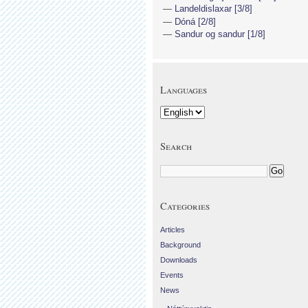
Landeldislaxar [3/8]
Dóná [2/8]
Sandur og sandur [1/8]
Languages
Search
Categories
Articles
Background
Downloads
Events
News