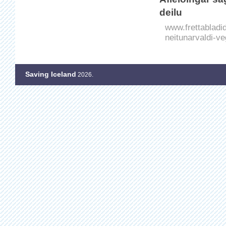
deilu
www.frettabladid.
neitunarvaldi-ve
Saving Iceland
2026.