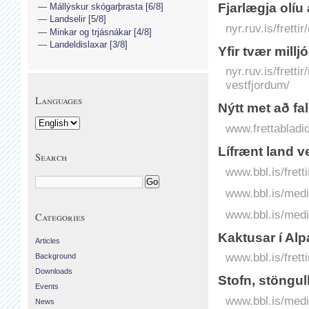
Fjarlægja olíu
Mállýskur skógarþrasta [6/8]
Landselir [5/8]
nyr.ruv.is/fretti
Minkar og trjásnákar [4/8]
Landeldislaxar [3/8]
Yfir tvær milljó
nyr.ruv.is/frettir
vestfjordum/
Languages
Nýtt met að fall
www.frettabladid.
Lífrænt land v
Search
www.bbl.is/fretti
www.bbl.is/medi
www.bbl.is/medi
Categories
Kaktusar í Alp
Articles
www.bbl.is/frett
Background
Downloads
Stofn, stöngul
Events
www.bbl.is/medi
News