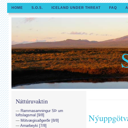
HOME
S.O.S.
ICELAND UNDER THREAT
FAQ
A
Náttúruvaktin
Rammasamningur SÞ um
Nýuppgötva
loftslagsmal [9/8]
Mótvægisaðgerðir [8/8]
Arnarbeyki [7/8]