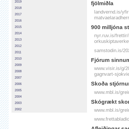
2019
fjölmiðla
2018
landvernd.is/yfi
2017
matvaelaradherra
2016
900 milljóna st
2015
2014
nyr.ruv.is/fretti
2013
orkuskiptaverke
2012
samstodin.is/202
2011
2010
Fjórum sinnum 
2009
www.visir.is/g/
2008
gagnvart-sjokvie
2007
Skoða stjórnu
2006
2005
www.mbl.is/grei
2004
Skógrækt skor
2003
www.mbl.is/grei
2002
www.frettabladid
Af­leiðingar sa