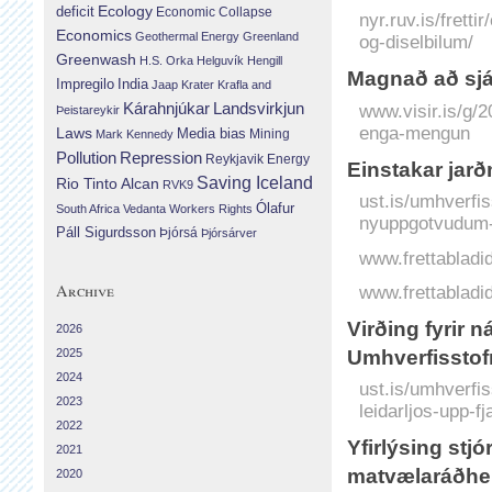
Ecology
deficit
Economic Collapse
nyr.ruv.is/frett
Economics
Geothermal Energy
Greenland
og-diselbilum/
Greenwash
H.S. Orka
Helguvík
Hengill
Magnað að sjá
Impregilo
India
Jaap Krater
Krafla and
Landsvirkjun
Kárahnjúkar
www.visir.is/g/
Þeistareykir
enga-mengun
Laws
Media bias
Mining
Mark Kennedy
Repression
Pollution
Reykjavik Energy
Einstakar jar
Saving Iceland
Rio Tinto Alcan
RVK9
ust.is/umhverfis
Ólafur
South Africa
Vedanta
Workers Rights
nyuppgotvudum-h
Páll Sigurdsson
Þjórsá
Þjórsárver
www.frettabladid
Archive
www.frettabladid
Virðing fyrir n
2026
Umhverfissto
2025
2024
ust.is/umhverfiss
2023
leidarljos-upp-f
2022
Yfirlýsing stj
2021
matvælaráðherr
2020