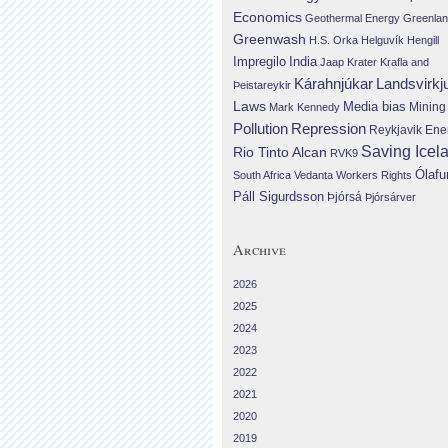
Economics
Geothermal Energy
Greenla
Greenwash
H.S. Orka
Helguvík
Hengill
Impregilo
India
Jaap Krater
Krafla and
Landsvirkj
Kárahnjúkar
Þeistareykir
Laws
Media bias
Mining
Mark Kennedy
Repression
Pollution
Reykjavik Ene
Saving Icel
Rio Tinto Alcan
RVK9
Ólafu
South Africa
Vedanta
Workers Rights
Páll Sigurdsson
Þjórsá
Þjórsárver
Archive
2026
2025
2024
2023
2022
2021
2020
2019