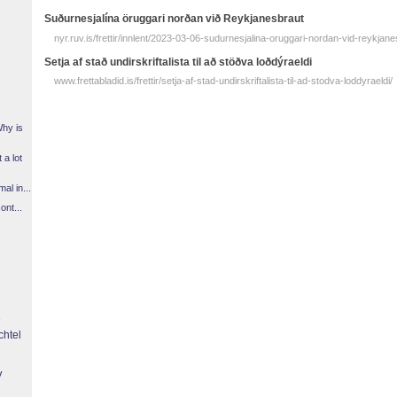
Suðurnesjalína öruggari norðan við Reykjanesbraut
nyr.ruv.is/frettir/innlent/2023-03-06-sudurnesjalina-oruggari-nordan-vid-reykjane
Setja af stað undirskriftalista til að stöðva loð­dýra­eldi
www.frettabladid.is/frettir/setja-af-stad-undirskriftalista-til-ad-stodva-loddyraeldi/
Why is
 a lot
l in...
ont...
chtel
y