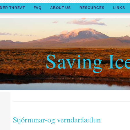
DER THREAT
FAQ
ABOUT US
RESOURCES
LINKS
Saving Ic
Stjórnunar-og verndaráætlun