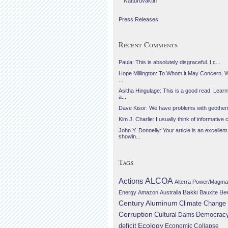
Náttúruvaktin
Press Releases
Recent Comments
Paula: This is absolutely disgraceful. I c...
Hope Millington: To Whom it May Concern, 
...
Asitha Hingulage: This is a good read. Learnt
a...
Dave Kisor: We have problems with geotherma
Kim J. Charlie: I usually think of informative c
John Y. Donnelly: Your article is an excellent
showin...
Tags
Actions
ALCOA
Alterra Power/Magma
Be
Energy
Amazon
Australia
Bakki
Bauxite
Century Aluminum
Climate Change
Corruption
Cultural
Democrac
Dams
Ecology
deficit
Economic Collapse