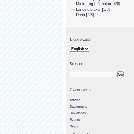
Minkar og trjásnákar [4/8]
Landeldislaxar [3/8]
Dóná [2/8]
Languages
Search
Categories
Articles
Background
Downloads
Events
News