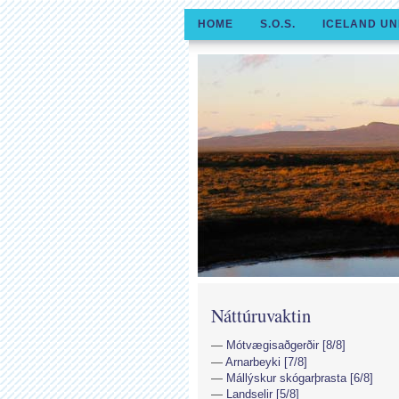
HOME
S.O.S.
ICELAND UN
Náttúruvaktin
Mótvægisaðgerðir [8/8]
Arnarbeyki [7/8]
Mállýskur skógarþrasta [6/8]
Landselir [5/8]