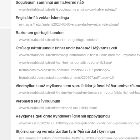
Sögulegum samningi um hafvernd náð
www.frettabladid.is/frettir/sogulegum-samningi-um-hafvernd-nad/
Engin áhrif á veiðar Íslendinga
nyr.ruv.is/frettir/innlent/2023-03-06-engin-ahrif-a-veidar-islendinga/
Barist um geir­fugl í London
www.frettabladid.is/frettir/barist-um-geirfugl-i-london/
Ótrúlegt náttúruundur finnst undir baðstað í Mývatnssveit
www.frettabladid.is/frettir/otrulegt-natturuundur-finnst-undir-badstad-i-myvatnssv
www.frettabladid.is/frettir/nyr-heimur-opnadist-vegna-tilviljana/
frettabladid.overcastcdn.com/documents/230307.pdf#page=1
frettabladid.overcastcdn.com/documents/230307.pdf#page=10
Vind­myllur í stað myllanna sem voru felldar jafn­vel háðar um­hverfis­m
www.frettabladid.is/frettir/vindmyllur-i-stad-myllanna-sem-voru-felldar-jafnvel-h
Verð­mæti eru í virkjunum
www.frettabladid.is/frettir/verdmaeti-eru-i-virkjunum/
Reykja­nes geti orðið kyndil­beri í grænni upp­­byggingu
www.visir.is/g/20232386138d/reykja-nes-geti-ordid-kyndil-beri-i-graenni-upp-by
Stjórnunar- og verndaráætlun fyrir Þjórsárdal í kynningu
ust.is/umhverfisstofnun/frettir/stok-frett/2023/03/06/Stjornunar-og-verndaraaetlu