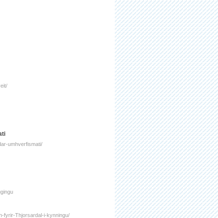
eit/
ati
adar-umhverfismati/
ggingu
n-fyrir-Thjorsardal-i-kynningu/