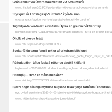
Gróðureldur við Óttarsstaði vestan við Straumsvík
www.ni.is/is/frettir/2023/03/grodureldur-vid-ottarsstadi-vestan-vid-straumsvik
Styrkjum úr Loftslagssjóði úthlutað í fjórða sinn
utvarpsaga.is/styrkjum-ur-loftslagssjodi-uthlutad-i-fjorda-sinn/
Tugmilljarða verðmæti eldisfisks í fyrra en greinin bókfærir tap
heimildin.is/grein/17231/tugmilljarda-verdmaeti-eldisfisks-i-fyrra-en-greinin-bokfa
Óhollt að gleypa hrátt
www.mbl.is/greinasafn/grein/1833095/
Sveitarfélög gætu fengið tekjur af orkuframleiðslunni
www.mbl.is/vidskipti/frettir/2023/04/03/sveitarfelog_gaetu_fengid_tekjur_af_orkuf
Rúðudauðinn- áflug fugla á rúður og dauði í kjölfarið
fuglavernd.is/2023/04/03/rududaudinn-aflug-fugla-a-rudur-og-daudi-i-kjolfarid/
Hitam(ál) – Hvað er málið með álið?
www.visir.is/g/20232398243d/hitam-al-hvad-er-malid-med-alid-
Bjarni segir bílaleigustyrkina hugsaða til að fjölga rafbílum í endursölu
nyr.ruv.is/frettir/innlent/2023-04-03-bjarni-segir-bilaleigustyrkina-hugsada-til-ad-f
www.midjan.is/hvurslags-kjanaprik-stjorna-islandi/