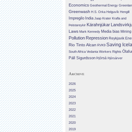
Economics
Geothermal Energy
Greenla
Greenwash
H.S. Orka
Helguvík
Hengill
Impregilo
India
Jaap Krater
Krafla and
Landsvirkj
Kárahnjúkar
Þeistareykir
Laws
Media bias
Mining
Mark Kennedy
Repression
Pollution
Reykjavik Ene
Saving Icel
Rio Tinto Alcan
RVK9
Ólafu
South Africa
Vedanta
Workers Rights
Páll Sigurdsson
Þjórsá
Þjórsárver
Archive
2026
2025
2024
2023
2022
2021
2020
2019