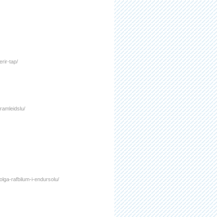
erir-tap/
ramleidslu/
jolga-rafbilum-i-endursolu/