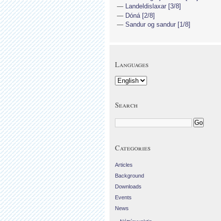
Landeldislaxar [3/8]
Dóná [2/8]
Sandur og sandur [1/8]
Languages
Search
Categories
Articles
Background
Downloads
Events
News