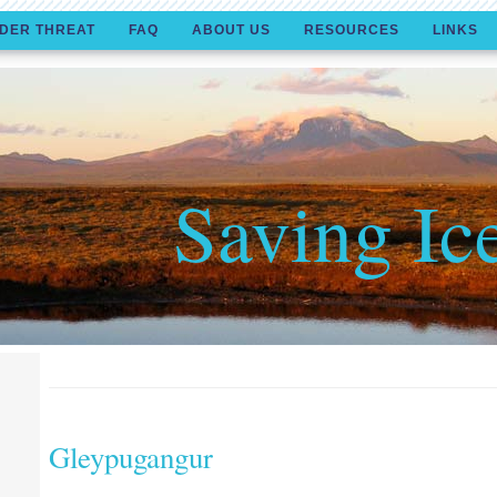
DER THREAT
FAQ
ABOUT US
RESOURCES
LINKS
Saving Ic
Gleypugangur