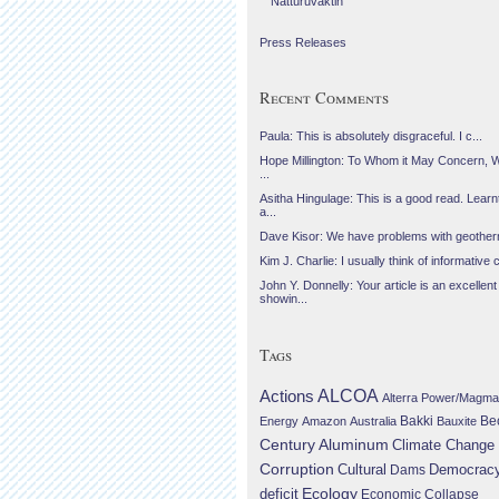
Náttúruvaktin
Press Releases
Recent Comments
Paula: This is absolutely disgraceful. I c...
Hope Millington: To Whom it May Concern, 
...
Asitha Hingulage: This is a good read. Learnt
a...
Dave Kisor: We have problems with geotherma
Kim J. Charlie: I usually think of informative c
John Y. Donnelly: Your article is an excellent
showin...
Tags
Actions
ALCOA
Alterra Power/Magma
Be
Energy
Amazon
Australia
Bakki
Bauxite
Century Aluminum
Climate Change
Corruption
Cultural
Democrac
Dams
Ecology
deficit
Economic Collapse