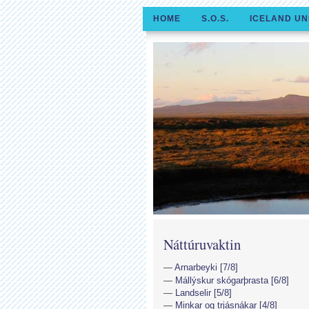
HOME
S.O.S.
ICELAND UN
Náttúruvaktin
Arnarbeyki [7/8]
Mállýskur skógarþrasta [6/8]
Landselir [5/8]
Minkar og trjásnákar [4/8]