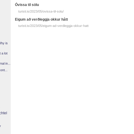
Óvissa til sölu
turisti.is/2023/05/ovissa-til-solu/
Eigum að verðleggja okkur hátt
turisti.is/2023/05/eigum-ad-verdleggja-okkur-hatt
Why is
 a lot
l in...
ont...
chtel
y