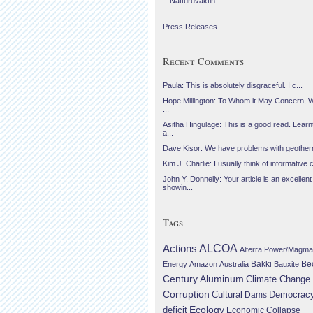
Náttúruvaktin
Press Releases
Recent Comments
Paula: This is absolutely disgraceful. I c...
Hope Millington: To Whom it May Concern, 
...
Asitha Hingulage: This is a good read. Learnt
a...
Dave Kisor: We have problems with geotherma
Kim J. Charlie: I usually think of informative c
John Y. Donnelly: Your article is an excellent
showin...
Tags
Actions
ALCOA
Alterra Power/Magma
Be
Energy
Amazon
Australia
Bakki
Bauxite
Century Aluminum
Climate Change
Corruption
Cultural
Democrac
Dams
Ecology
deficit
Economic Collapse