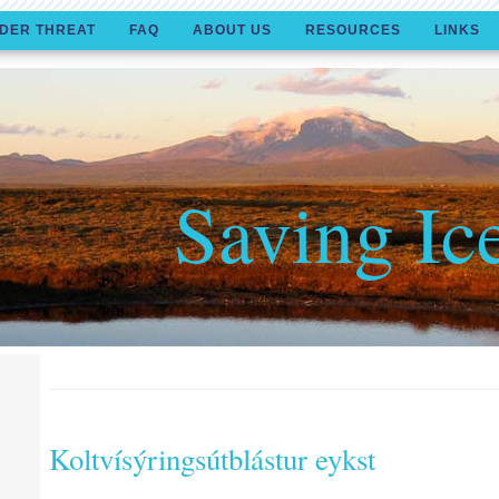
DER THREAT
FAQ
ABOUT US
RESOURCES
LINKS
Saving Ic
Koltvísýringsútblástur eykst