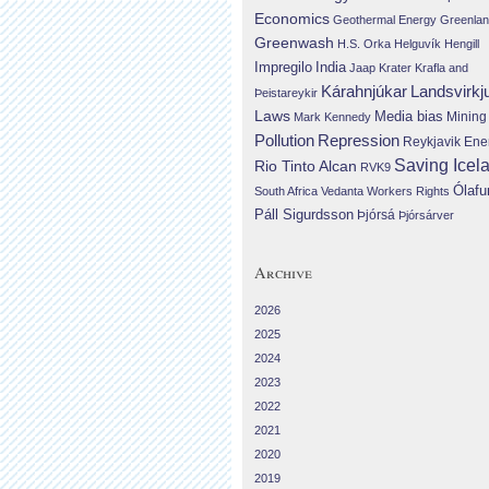
Economics
Geothermal Energy
Greenla
Greenwash
H.S. Orka
Helguvík
Hengill
Impregilo
India
Jaap Krater
Krafla and
Landsvirkj
Kárahnjúkar
Þeistareykir
Laws
Media bias
Mining
Mark Kennedy
Repression
Pollution
Reykjavik Ene
Saving Icel
Rio Tinto Alcan
RVK9
Ólafu
South Africa
Vedanta
Workers Rights
Páll Sigurdsson
Þjórsá
Þjórsárver
Archive
2026
2025
2024
2023
2022
2021
2020
2019