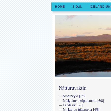
HOME
S.O.S.
ICELAND UN
Náttúruvaktin
Arnarbeyki [7/8]
Mállýskur skógarþrasta [6/8]
Landselir [5/8]
Minkar og trjásnákar [4/8]