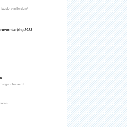
hlaupid-a-milljordum/
úruverndarþing 2023
la
dum-og-stofnstaerd
tharna/