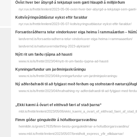
Óvíst hver ber ábyrgð á tekjutapi sem gæti hlaupið á milljörðum
nyr.ruv.is/frettir/innlent/2023-05-06-ovist-hver-ber-abyrgd-a-tekjutapi-sem-gaeti-
Koltvísýringsútblástur eykst eftir faraldur
nyr.ruv.is/frettir/innlent/2023-05-07-koltvisyringsutblastur-eykst-eftir-faraldur/
Forsætisráðherra telur vindorkuver eiga heima í rammaáætlun – Nátt
landvernd.is/forsaetisradherra-telur-vindorkuver-eiga-heima-i-rammaaaetlun/
landvernd.is/natturuverndarthing-2023-alyktanir/
Nýtt rit um fæðu rjúpna að hausti
www.ni.is/is/frettir/2023/04/nytt-rit-um-faedu-rjupna-ad-hausti
Kynningarfundur um jarðminjaskráningu
www.ni.is/is/frettir/2023/04/kynningarfundur-um-jardminjaskraningu
Ný aðferðafræði til að fylgjast með ferðum og stofnstærð nætursjófug
www.ni.is/is/frettir/2023/04/hrafnathing-ny-adferdafraedi-til-ad-fylgjast-med-fer
„Ekki kæmi á óvart ef eitthvað færi af stað þarna“
mbl.is/frettir/innlent/2023/05/06/ekki_kaemi_a_ovart_ef_eitthvad_faeri_af_stad_
Fimm góðar gönguleiðir á höfuðborgarsvæðinu
heimildin.is/grein/17635/fimm-bestu-gonguleidirnar-a-hofudborgarsvaedinu/
www.mbl.is/frettir/innlent/2023/05/07/breidholt_express_yfir_ellidaarnar/