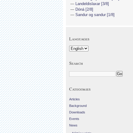
Landeldislaxar [3/8]
Dóná [2/8]
Sandur og sandur [1/8]
Languages
Search
Categories
Articles
Background
Downloads
Events
News