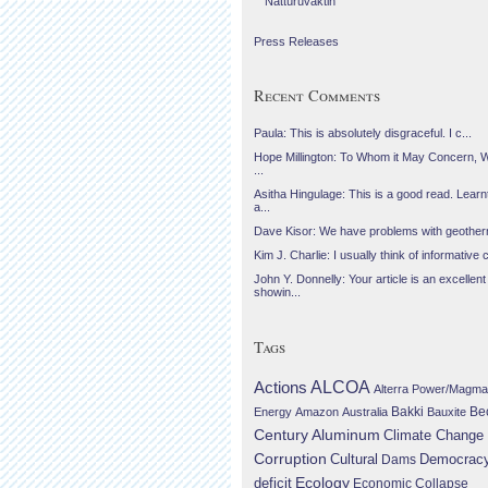
Náttúruvaktin
Press Releases
Recent Comments
Paula: This is absolutely disgraceful. I c...
Hope Millington: To Whom it May Concern, 
...
Asitha Hingulage: This is a good read. Learnt
a...
Dave Kisor: We have problems with geotherma
Kim J. Charlie: I usually think of informative c
John Y. Donnelly: Your article is an excellent
showin...
Tags
Actions
ALCOA
Alterra Power/Magma
Be
Energy
Amazon
Australia
Bakki
Bauxite
Century Aluminum
Climate Change
Corruption
Cultural
Democrac
Dams
Ecology
deficit
Economic Collapse