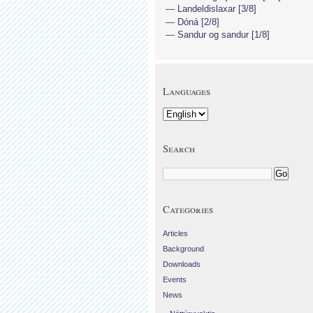
Landeldislaxar [3/8]
Dóná [2/8]
Sandur og sandur [1/8]
Languages
Search
Categories
Articles
Background
Downloads
Events
News