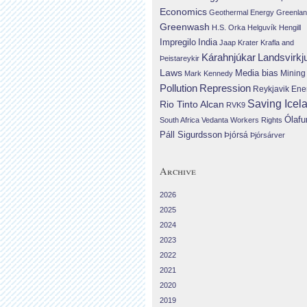
Economics
Geothermal Energy
Greenla
Greenwash
H.S. Orka
Helguvík
Hengill
Impregilo
India
Jaap Krater
Krafla and
Landsvirkj
Kárahnjúkar
Þeistareykir
Laws
Media bias
Mining
Mark Kennedy
Repression
Pollution
Reykjavik Ene
Saving Icel
Rio Tinto Alcan
RVK9
Ólafu
South Africa
Vedanta
Workers Rights
Páll Sigurdsson
Þjórsá
Þjórsárver
Archive
2026
2025
2024
2023
2022
2021
2020
2019