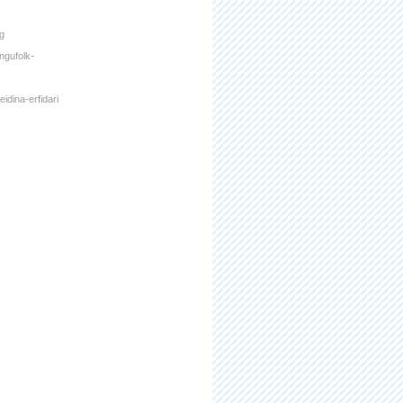
ag
ngufolk-
idina-erfidari