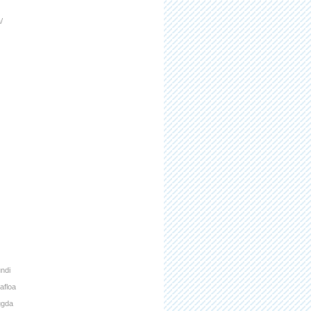
/
undi
afloa
ggda