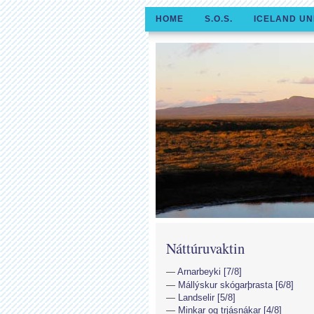
HOME
S.O.S.
ICELAND UN
Náttúruvaktin
Arnarbeyki [7/8]
Mállýskur skógarþrasta [6/8]
Landselir [5/8]
Minkar og trjásnákar [4/8]