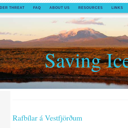
DER THREAT
FAQ
ABOUT US
RESOURCES
LINKS
Saving Ic
Rafbílar á Vestfjörðum