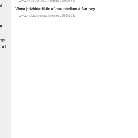
www.mbl.is/greinasafn/grein/1840578/
nd
Vinna þrívíddarlíkön af hraunhellum á Surtsey
www.mbl.is/greinasafn/grein/1840561/
un
rgy
and
r