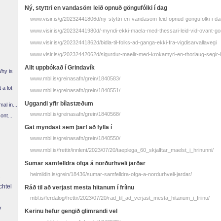
Ný, styttri en vanda­söm leið opnuð göngu­fólki í dag
www.visir.is/g/20232441806d/ny-styttri-en-vandasom-leid-opnud-gongufolki-i-d
www.visir.is/g/20232441980d/-myndi-ekki-maela-med-thessari-leid-vid-ovant-go
www.visir.is/g/20232441862d/bidla-til-folks-ad-ganga-ekki-fra-vigdisarvallavegi
www.visir.is/g/20232442062d/sigurdur-maelir-med-krokamyri-en-thorlaug-segir-le
Allt uppbókað í Grindavík
Why is
www.mbl.is/greinasafn/grein/1840583/
 a lot
www.mbl.is/greinasafn/grein/1840551/
Uggandi yfir bílastæðum
l in...
www.mbl.is/greinasafn/grein/1840568/
ont...
Gat myndast sem þarf að fylla í
www.mbl.is/greinasafn/grein/1840550/
www.mbl.is/frettir/innlent/2023/07/20/taeplega_60_skjalftar_maelst_i_hrinunni/
Sumar samfelldra öfga á norðurhveli jarðar
heimildin.is/grein/18436/sumar-samfelldra-ofga-a-nordurhveli-jardar/
chtel
Ráð til að verjast mesta hitanum í fríinu
mbl.is/ferdalog/frettir/2023/07/20/rad_til_ad_verjast_mesta_hitanum_i_friinu/
y
Kerinu hefur gengið glimrandi vel