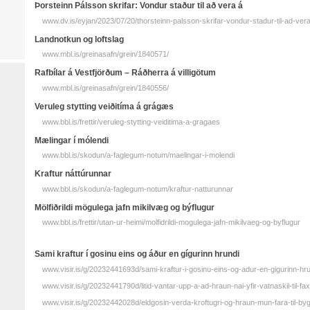
Þorsteinn Pálsson skrifar: Vondur staður til að vera á
www.dv.is/eyjan/2023/07/20/thorsteinn-palsson-skrifar-vondur-stadur-til-ad-vera
Landnotkun og loftslag
www.mbl.is/greinasafn/grein/1840571/
Rafbílar á Vestfjörðum – Ráðherra á villigötum
www.mbl.is/greinasafn/grein/1840556/
Veruleg stytting veiðitíma á grágæs
www.bbl.is/frettir/veruleg-stytting-veiditima-a-gragaes
Mælingar í mólendi
www.bbl.is/skodun/a-faglegum-notum/maelingar-i-molendi
Kraftur náttúrunnar
www.bbl.is/skodun/a-faglegum-notum/kraftur-natturunnar
Mölfiðrildi mögulega jafn mikilvæg og býflugur
www.bbl.is/frettir/utan-ur-heimi/molfidrildi-mogulega-jafn-mikilvaeg-og-byflugur
Sami kraftur í gosinu eins og áður en gígurinn hrundi
www.visir.is/g/20232441693d/sami-kraftur-i-gosinu-eins-og-adur-en-gigurinn-hr
www.visir.is/g/20232441790d/litid-vantar-upp-a-ad-hraun-nai-yfir-vatnaskil-til-fax
www.visir.is/g/20232442028d/eldgosin-verda-kroftugri-og-hraun-mun-fara-til-by