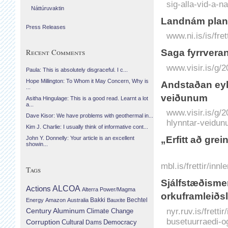
sig-alla-vid-a-
Náttúruvaktin
Landnám plant
Press Releases
www.ni.is/is/fr
Recent Comments
Saga fyrr­vera
www.visir.is/g/
Paula: This is absolutely disgraceful. I c...
Hope Millington: To Whom it May Concern, Why is
And­staðan eyk
...
veiðunum
Asitha Hingulage: This is a good read. Learnt a lot
a...
www.visir.is/g/
Dave Kisor: We have problems with geothermal in...
hlynntar-veidu
Kim J. Charlie: I usually think of informative cont...
„Erfitt að gre
John Y. Donnelly: Your article is an excellent
showin...
mbl.is/frettir/in
Tags
Sjálfstæðisme
Actions
ALCOA
Alterra Power/Magma
orkuframleiðs
Bechtel
Energy
Amazon
Australia
Bakki
Bauxite
nyr.ruv.is/frett
Century Aluminum
Climate Change
busetuurraedi-o
Corruption
Cultural
Democracy
Dams