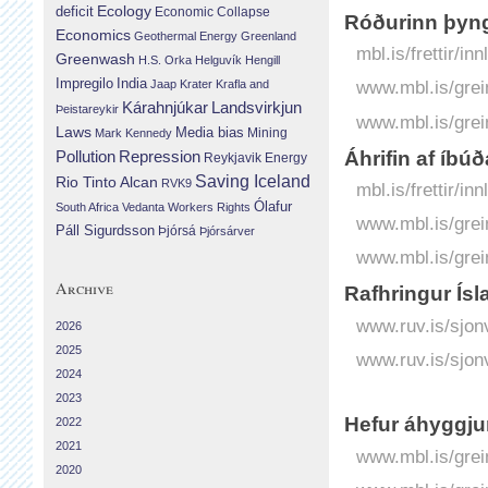
Ecology
deficit
Economic Collapse
Róðurinn þyngi
Economics
Geothermal Energy
Greenland
mbl.is/frettir/i
Greenwash
H.S. Orka
Helguvík
Hengill
Impregilo
India
www.mbl.is/grei
Jaap Krater
Krafla and
Landsvirkjun
Kárahnjúkar
Þeistareykir
www.mbl.is/grei
Laws
Media bias
Mining
Mark Kennedy
Áhrifin af íbú
Repression
Pollution
Reykjavik Energy
Saving Iceland
Rio Tinto Alcan
RVK9
mbl.is/frettir/
Ólafur
South Africa
Vedanta
Workers Rights
www.mbl.is/grei
Páll Sigurdsson
Þjórsá
Þjórsárver
www.mbl.is/grei
Archive
Rafhringur Ís
www.ruv.is/sjon
2026
2025
www.ruv.is/sjon
2024
2023
Hefur áhyggjur
2022
2021
www.mbl.is/grei
2020