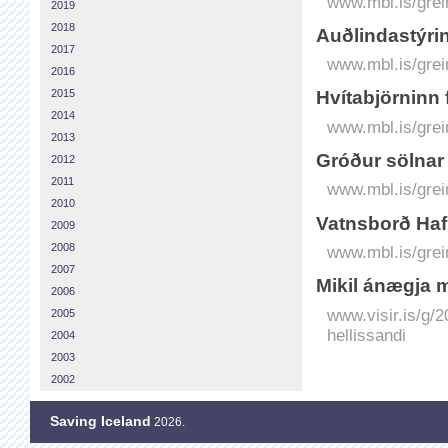
www.mbl.is/grei
2019
2018
Auðlindastýrin
2017
www.mbl.is/grei
2016
2015
Hvítabjörninn 
2014
www.mbl.is/grei
2013
Gróður sölnar 
2012
2011
www.mbl.is/grei
2010
Vatnsborð Hafr
2009
2008
www.mbl.is/grei
2007
Mikil ánægja 
2006
www.visir.is/g/
2005
hellissandi
2004
2003
2002
Saving Iceland
2026.