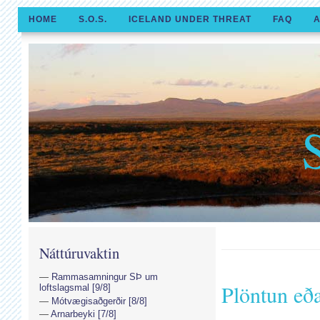
HOME
S.O.S.
ICELAND UNDER THREAT
FAQ
A
Náttúruvaktin
Rammasamningur SÞ um
Plöntun eð
loftslagsmal [9/8]
Mótvægisaðgerðir [8/8]
Arnarbeyki [7/8]