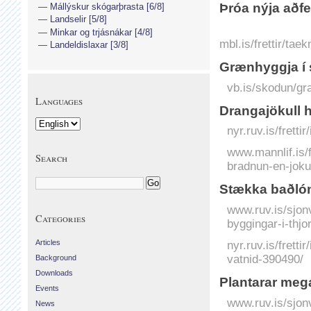
Þróa nýja aðfe
Mállýskur skógarþrasta [6/8]
Landselir [5/8]
Minkar og trjásnákar [4/8]
mbl.is/frettir/ta
Landeldislaxar [3/8]
Grænhyggja í 
vb.is/skodun/gr
Languages
Drangajökull 
nyr.ruv.is/frett
www.mannlif.is/f
Search
bradnun-en-jokul
Stækka baðlón
www.ruv.is/sjon
Categories
byggingar-i-thjo
Articles
nyr.ruv.is/frett
vatnid-390490/
Background
Downloads
Plantarar mega
Events
www.ruv.is/sjonv
News