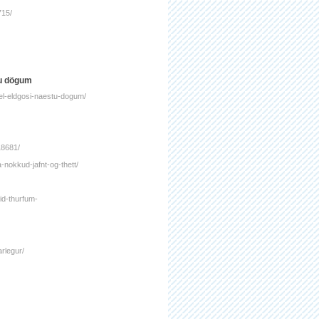
715/
tu dögum
vel-eldgosi-naestu-dogum/
418681/
a-nokkud-jafnt-og-thett/
id-thurfum-
rlegur/