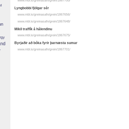
www.mbl.is/greinasafn/grein/1867700/
nd
Lyngbobbi fjölgar sér
www.mbl.is/greinasafn/grein/1867656/
www.mbl.is/greinasafn/grein/1867648/
un
Mikil traffík á hálendinu
www.mbl.is/greinasafn/grein/1867675/
rgy
Byrjaðir að bóka fyrir þarnæsta sumar
and
www.mbl.is/greinasafn/grein/1867701/
r