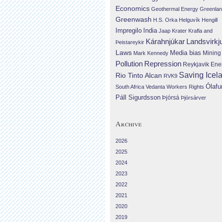
Economics
Geothermal Energy
Greenla
Greenwash
H.S. Orka
Helguvík
Hengill
Impregilo
India
Jaap Krater
Krafla and
Landsvirkj
Kárahnjúkar
Þeistareykir
Laws
Media bias
Mining
Mark Kennedy
Repression
Pollution
Reykjavik Ene
Saving Icel
Rio Tinto Alcan
RVK9
Ólafu
South Africa
Vedanta
Workers Rights
Páll Sigurdsson
Þjórsá
Þjórsárver
Archive
2026
2025
2024
2023
2022
2021
2020
2019