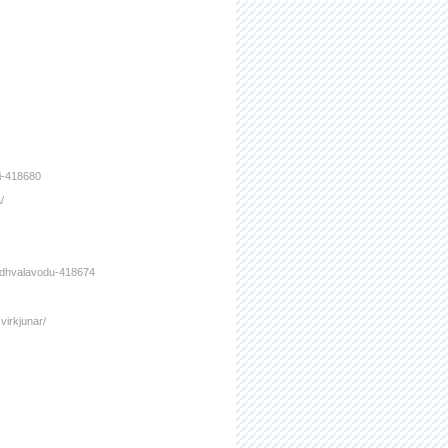
ri-418680
/
rindhvalavodu-418674
irkjunar/