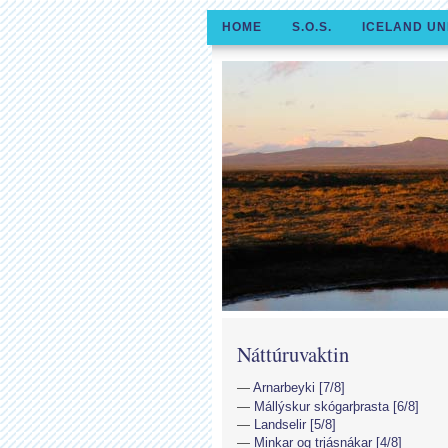
HOME
S.O.S.
ICELAND UN
Náttúruvaktin
Arnarbeyki [7/8]
Mállýskur skógarþrasta [6/8]
Landselir [5/8]
Minkar og trjásnákar [4/8]