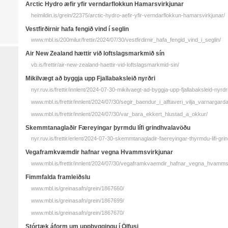
Arctic Hydro æfir yfir verndarflokkun Hamarsvirkjunar
heimildin.is/grein/22375/arctic-hydro-aefir-yfir-verndarflokkun-hamarsvirkjunar/
Vestfirðirnir hafa fengið vind í seglin
www.mbl.is/200milur/frettir/2024/07/30/vestfirdirnir_hafa_fengid_vind_i_seglin/
Air New Zealand hættir við loftslagsmarkmið sín
vb.is/frettir/air-new-zealand-haettir-vid-loftslagsmarkmid-sin/
Mikilvægt að byggja upp Fjallabaksleið nyrðri
nyr.ruv.is/frettir/innlent/2024-07-30-mikilvaegt-ad-byggja-upp-fjallabaksleid-nyrd
www.mbl.is/frettir/innlent/2024/07/30/segir_baendur_i_alftaveri_vilja_varnargarda
www.mbl.is/frettir/innlent/2024/07/30/var_bara_ekkert_hlustad_a_okkur/
Skemmtanaglaðir Færeyingar þyrmdu lífi grindhvalavöðu
nyr.ruv.is/frettir/erlent/2024-07-30-skemmtanagladir-faereyingar-thyrmdu-lifi-g
Vegaframkvæmdir hafnar vegna Hvammsvirkjunar
www.mbl.is/frettir/innlent/2024/07/30/vegaframkvaemdir_hafnar_vegna_hvammsv
Fimmfalda framleiðslu
www.mbl.is/greinasafn/grein/1867660/
www.mbl.is/greinasafn/grein/1867699/
www.mbl.is/greinasafn/grein/1867670/
Stórtæk áform um uppbyggingu í Ölfusi