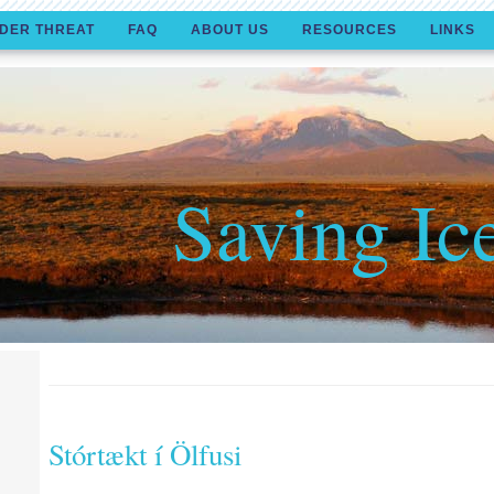
DER THREAT
FAQ
ABOUT US
RESOURCES
LINKS
Saving Ic
Stórtækt í Ölfusi