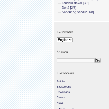
Landeldislaxar [3/8]
Dóná [2/8]
Sandur og sandur [1/8]
Languages
Search
Categories
Articles
Background
Downloads
Events
News