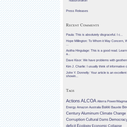
Náttúruvaktin
Press Releases
Recent Comments
Paula: This is absolutely disgraceful. I c...
Hope Millington: To Whom it May Concern, 
...
Asitha Hingulage: This is a good read. Learnt
a...
Dave Kisor: We have problems with geotherma
Kim J. Charlie: I usually think of informative c
John Y. Donnelly: Your article is an excellent
showin...
Tags
Actions
ALCOA
Alterra Power/Magma
Be
Energy
Amazon
Australia
Bakki
Bauxite
Century Aluminum
Climate Change
Corruption
Cultural
Democrac
Dams
Ecology
deficit
Economic Collapse