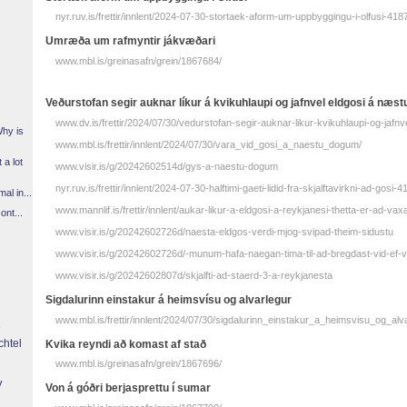
nyr.ruv.is/frettir/innlent/2024-07-30-stortaek-aform-um-uppbyggingu-i-olfusi-418
Umræða um rafmyntir jákvæðari
www.mbl.is/greinasafn/grein/1867684/
Veðurstofan segir auknar líkur á kvikuhlaupi og jafnvel eldgosi á næs
www.dv.is/frettir/2024/07/30/vedurstofan-segir-auknar-likur-kvikuhlaupi-og-jafn
Why is
www.mbl.is/frettir/innlent/2024/07/30/vara_vid_gosi_a_naestu_dogum/
 a lot
www.visir.is/g/20242602514d/gys-a-naestu-dogum
nyr.ruv.is/frettir/innlent/2024-07-30-halftimi-gaeti-lidid-fra-skjalftavirkni-ad-gosi-
l in...
www.mannlif.is/frettir/innlent/aukar-likur-a-eldgosi-a-reykjanesi-thetta-er-ad-vax
ont...
www.visir.is/g/20242602726d/naesta-eldgos-verdi-mjog-svipad-theim-sidustu
www.visir.is/g/20242602726d/-munum-hafa-naegan-tima-til-ad-bregdast-vid-ef-v
www.visir.is/g/20242602807d/skjalfti-ad-staerd-3-a-reykjanesta
Sigdalurinn einstakur á heimsvísu og alvarlegur
www.mbl.is/frettir/innlent/2024/07/30/sigdalurinn_einstakur_a_heimsvisu_og_alva
chtel
Kvika reyndi að komast af stað
www.mbl.is/greinasafn/grein/1867696/
y
Von á góðri berjasprettu í sumar