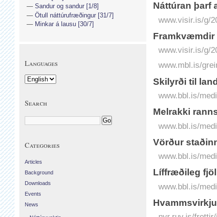
Náttúran þarf 
Sandur og sandur [1/8]
Ötull náttúrufræðingur [31/7]
www.visir.is/g/2
Minkar á lausu [30/7]
Fram­kvæmdir h
www.visir.is/g/
Languages
www.mbl.is/grei
Skilyrði til l
www.bbl.is/medi
Search
Melrakki ranns
www.bbl.is/medi
Vörður staðinn
Categories
www.bbl.is/medi
Articles
Líffræðileg fjö
Background
Downloads
www.bbl.is/medi
Events
Hvammsvirkju
News
nyr.ruv.is/fret