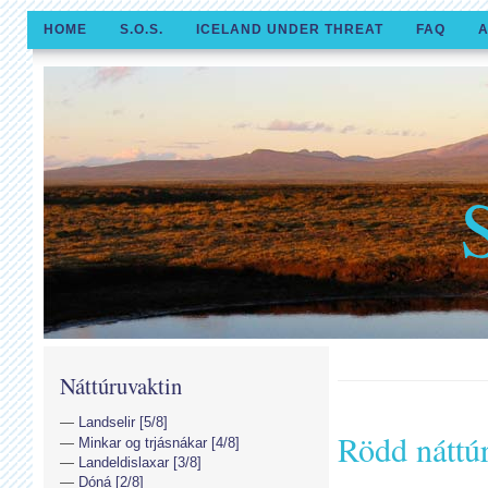
HOME
S.O.S.
ICELAND UNDER THREAT
FAQ
A
Náttúruvaktin
Landselir [5/8]
Rödd náttú
Minkar og trjásnákar [4/8]
Landeldislaxar [3/8]
Dóná [2/8]