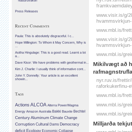
Náttúruvaktin
framkvaemdaley
Press Releases
www.visir.is/g/
hvammsvirkjun-i
Recent Comments
www.mbl.is/frett
Paula: This is absolutely disgraceful. I c...
www.visir.is/g/
Hope Millington: To Whom it May Concern, Why is
hvammsvirkjun-he
...
Asitha Hingulage: This is a good read. Learnt a lot
www.mbl.is/grei
a...
Dave Kisor: We have problems with geothermal in...
Mikilvægt að 
Kim J. Charlie: I usually think of informative cont...
rafmagnstrufla
John Y. Donnelly: Your article is an excellent
showin...
nyr.ruv.is/frett
raforkukerfinu-e
Tags
www.mbl.is/fret
www.mbl.is/grei
Actions
ALCOA
Alterra Power/Magma
Bechtel
Energy
Amazon
Australia
Bakki
Bauxite
www.mbl.is/grei
Century Aluminum
Climate Change
Milljarða tekj
Corruption
Cultural
Democracy
Dams
Ecology
deficit
Economic Collapse