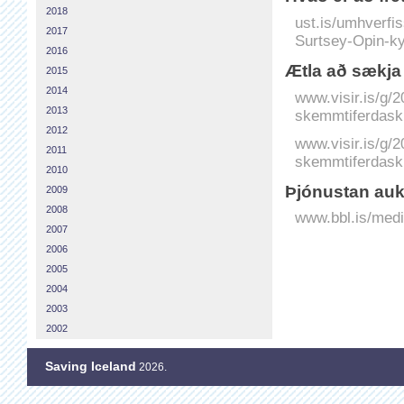
2018
ust.is/umhverfis
2017
Surtsey-Opin-ky
2016
Ætla að sækja 
2015
2014
www.visir.is/g/2
2013
skemmtiferdas
2012
www.visir.is/g/
2011
skemmtiferdask
2010
Þjónustan auk
2009
2008
www.bbl.is/medi
2007
2006
2005
2004
2003
2002
Saving Iceland
2026.