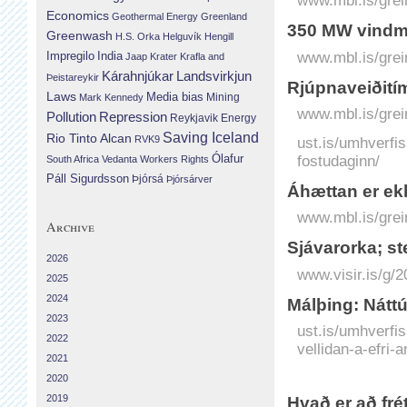
www.mbl.is/grei
Economics
Geothermal Energy
Greenland
350 MW vindmy
Greenwash
H.S. Orka
Helguvík
Hengill
www.mbl.is/grei
Impregilo
India
Jaap Krater
Krafla and
Landsvirkjun
Kárahnjúkar
Þeistareykir
Rjúpnaveiðitím
Laws
Media bias
Mining
Mark Kennedy
www.mbl.is/grei
Repression
Pollution
Reykjavik Energy
Saving Iceland
Rio Tinto Alcan
ust.is/umhverfis
RVK9
fostudaginn/
Ólafur
South Africa
Vedanta
Workers Rights
Páll Sigurdsson
Þjórsá
Þjórsárver
Áhættan er ek
www.mbl.is/grei
Archive
Sjávar­orka; s
2026
www.visir.is/g/
2025
2024
Málþing: Náttú
2023
ust.is/umhverfis
2022
vellidan-a-efri-
2021
2020
2019
Hvað er að fré