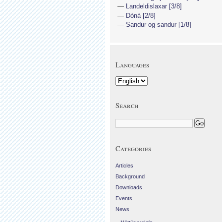
Landeldislaxar [3/8]
Dóná [2/8]
Sandur og sandur [1/8]
Languages
Search
Categories
Articles
Background
Downloads
Events
News