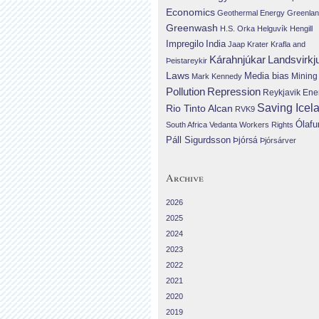
Economics
Geothermal Energy
Greenla
Greenwash
H.S. Orka
Helguvík
Hengill
Impregilo
India
Jaap Krater
Krafla and
Landsvirkj
Kárahnjúkar
Þeistareykir
Laws
Media bias
Mining
Mark Kennedy
Repression
Pollution
Reykjavik Ene
Saving Icel
Rio Tinto Alcan
RVK9
Ólafu
South Africa
Vedanta
Workers Rights
Páll Sigurdsson
Þjórsá
Þjórsárver
Archive
2026
2025
2024
2023
2022
2021
2020
2019