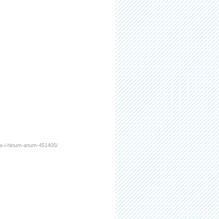
enga-i-hinum-anum-451405/