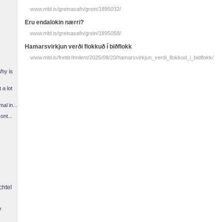
www.mbl.is/greinasafn/grein/1895032/
Eru endalokin nærri?
www.mbl.is/greinasafn/grein/1895058/
Hamarsvirkjun verði flokkuð í biðflokk
www.mbl.is/frettir/innlent/2025/08/20/hamarsvirkjun_verdi_flokkud_i_bidflokk/
Why is
 a lot
l in...
ont...
chtel
y