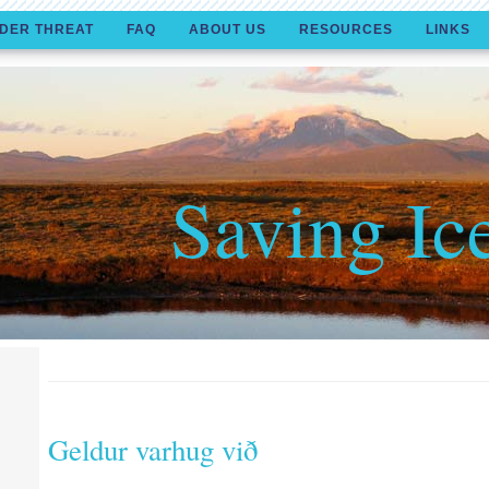
DER THREAT
FAQ
ABOUT US
RESOURCES
LINKS
Saving Ic
Geldur varhug við