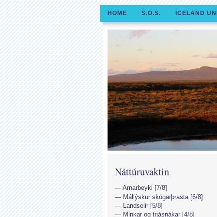
HOME
S.O.S.
ICELAND UN
Náttúruvaktin
Arnarbeyki [7/8]
Mállýskur skógarþrasta [6/8]
Landselir [5/8]
Minkar og trjásnákar [4/8]