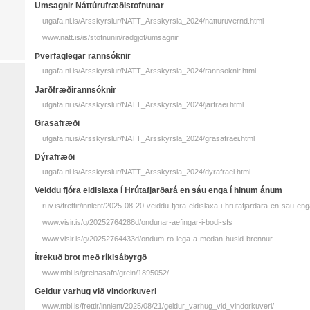
Umsagnir Náttúrufræðistofnunar
utgafa.ni.is/Arsskyrslur/NATT_Arsskyrsla_2024/natturuvernd.html
www.natt.is/is/stofnunin/radgjof/umsagnir
Þverfaglegar rannsóknir
utgafa.ni.is/Arsskyrslur/NATT_Arsskyrsla_2024/rannsoknir.html
Jarðfræðirannsóknir
utgafa.ni.is/Arsskyrslur/NATT_Arsskyrsla_2024/jarfraei.html
Grasafræði
utgafa.ni.is/Arsskyrslur/NATT_Arsskyrsla_2024/grasafraei.html
Dýrafræði
utgafa.ni.is/Arsskyrslur/NATT_Arsskyrsla_2024/dyrafraei.html
Veiddu fjóra eldislaxa í Hrútafjarðará en sáu enga í hinum ánum
ruv.is/frettir/innlent/2025-08-20-veiddu-fjora-eldislaxa-i-hrutafjardara-en-sau-
www.visir.is/g/20252764288d/ondunar-aefingar-i-bodi-sfs
www.visir.is/g/20252764433d/ondum-ro-lega-a-medan-husid-brennur
Ítrekuð brot með ríkisábyrgð
www.mbl.is/greinasafn/grein/1895052/
Geldur varhug við vindorkuveri
www.mbl.is/frettir/innlent/2025/08/21/geldur_varhug_vid_vindorkuveri/