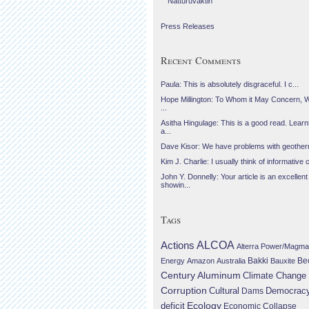
Náttúruvaktin
Press Releases
Recent Comments
Paula: This is absolutely disgraceful. I c...
Hope Millington: To Whom it May Concern, 
...
Asitha Hingulage: This is a good read. Learnt
a...
Dave Kisor: We have problems with geotherma
Kim J. Charlie: I usually think of informative c
John Y. Donnelly: Your article is an excellent
showin...
Tags
Actions
ALCOA
Alterra Power/Magma
Be
Energy
Amazon
Australia
Bakki
Bauxite
Century Aluminum
Climate Change
Corruption
Cultural
Democrac
Dams
Ecology
deficit
Economic Collapse