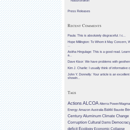
Náttúruvaktin
Press Releases
Recent Comments
Paula: This is absolutely disgraceful. I c...
Hope Millington: To Whom it May Concern, 
...
Asitha Hingulage: This is a good read. Learnt
a...
Dave Kisor: We have problems with geotherma
Kim J. Charlie: I usually think of informative c
John Y. Donnelly: Your article is an excellent
showin...
Tags
Actions
ALCOA
Alterra Power/Magma
Be
Energy
Amazon
Australia
Bakki
Bauxite
Century Aluminum
Climate Change
Corruption
Cultural
Democrac
Dams
Ecology
deficit
Economic Collapse