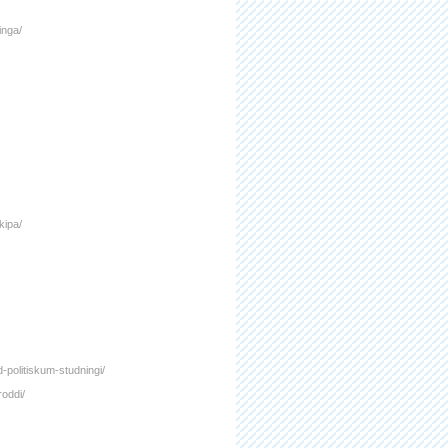
inga/
kipa/
d-politiskum-studningi/
roddi/