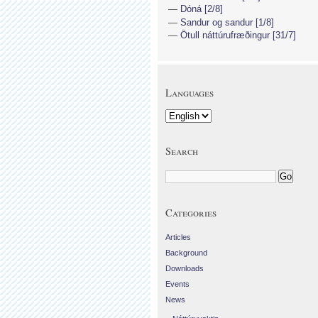
Dóná [2/8]
Sandur og sandur [1/8]
Ötull náttúrufræðingur [31/7]
Languages
Search
Categories
Articles
Background
Downloads
Events
News