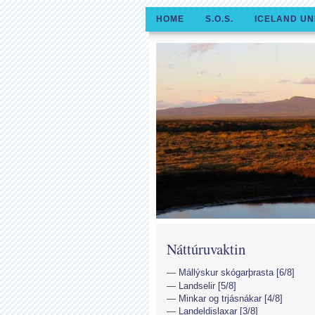
HOME
S.O.S.
ICELAND UN
Náttúruvaktin
Mállýskur skógarþrasta [6/8]
Landselir [5/8]
Minkar og trjásnákar [4/8]
Landeldislaxar [3/8]