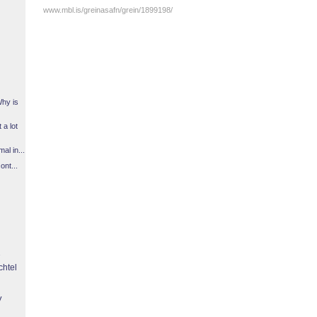
www.mbl.is/greinasafn/grein/1899198/
Why is
 a lot
l in...
ont...
chtel
y