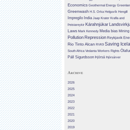
Economics
Geothermal Energy
Greenla
Greenwash
H.S. Orka
Helguvík
Hengill
Impregilo
India
Jaap Krater
Krafla and
Landsvirkj
Kárahnjúkar
Þeistareykir
Laws
Media bias
Mining
Mark Kennedy
Repression
Pollution
Reykjavik Ene
Saving Icel
Rio Tinto Alcan
RVK9
Ólafu
South Africa
Vedanta
Workers Rights
Páll Sigurdsson
Þjórsá
Þjórsárver
Archive
2026
2025
2024
2023
2022
2021
2020
2019