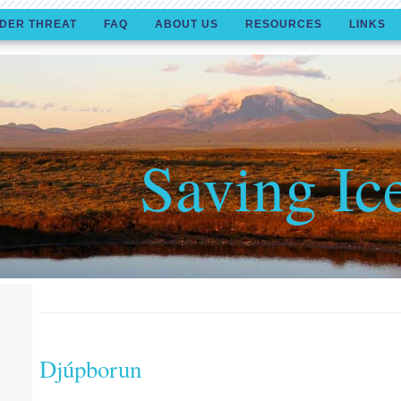
DER THREAT
FAQ
ABOUT US
RESOURCES
LINKS
Saving Ic
Djúpborun