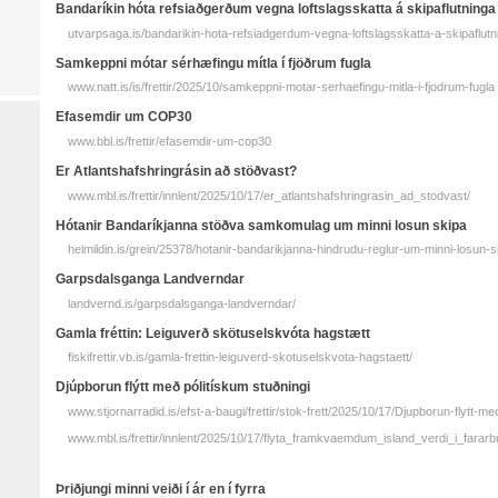
Bandaríkin hóta refsiaðgerðum vegna loftslagsskatta á skipaflutninga
utvarpsaga.is/bandarikin-hota-refsiadgerdum-vegna-loftslagsskatta-a-skipaflutn
Samkeppni mótar sérhæfingu mítla í fjöðrum fugla
www.natt.is/is/frettir/2025/10/samkeppni-motar-serhaefingu-mitla-i-fjodrum-fugla
Efasemdir um COP30
www.bbl.is/frettir/efasemdir-um-cop30
Er Atlantshafshringrásin að stöðvast?
www.mbl.is/frettir/innlent/2025/10/17/er_atlantshafshringrasin_ad_stodvast/
Hótanir Bandaríkjanna stöðva samkomulag um minni losun skipa
heimildin.is/grein/25378/hotanir-bandarikjanna-hindrudu-reglur-um-minni-losun-s
Garpsdalsganga Landverndar
landvernd.is/garpsdalsganga-landverndar/
Gamla fréttin: Leiguverð skötuselskvóta hagstætt
fiskifrettir.vb.is/gamla-frettin-leiguverd-skotuselskvota-hagstaett/
Djúpborun flýtt með pólitískum stuðningi
www.stjornarradid.is/efst-a-baugi/frettir/stok-frett/2025/10/17/Djupborun-flytt-me
www.mbl.is/frettir/innlent/2025/10/17/flyta_framkvaemdum_island_verdi_i_fararb
Þriðjungi minni veiði í ár en í fyrra