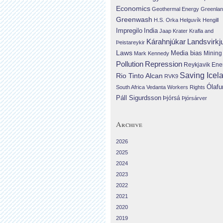
Economics
Geothermal Energy
Greenla
Greenwash
H.S. Orka
Helguvík
Hengill
Impregilo
India
Jaap Krater
Krafla and
Landsvirkj
Kárahnjúkar
Þeistareykir
Laws
Media bias
Mining
Mark Kennedy
Repression
Pollution
Reykjavik Ene
Saving Icel
Rio Tinto Alcan
RVK9
Ólafu
South Africa
Vedanta
Workers Rights
Páll Sigurdsson
Þjórsá
Þjórsárver
Archive
2026
2025
2024
2023
2022
2021
2020
2019