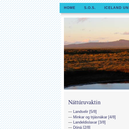
HOME
S.O.S.
ICELAND UN
Náttúruvaktin
Landselir [5/8]
Minkar og trjásnákar [4/8]
Landeldislaxar [3/8]
Dóná [2/8]