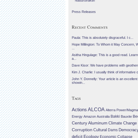
Náttúruvaktin
Press Releases
Recent Comments
Paula: This is absolutely disgraceful. I c...
Hope Millington: To Whom it May Concern, 
...
Asitha Hingulage: This is a good read. Learnt
a...
Dave Kisor: We have problems with geotherma
Kim J. Charlie: I usually think of informative c
John Y. Donnelly: Your article is an excellent
showin...
Tags
Actions
ALCOA
Alterra Power/Magma
Be
Energy
Amazon
Australia
Bakki
Bauxite
Century Aluminum
Climate Change
Corruption
Cultural
Democrac
Dams
Ecology
deficit
Economic Collapse