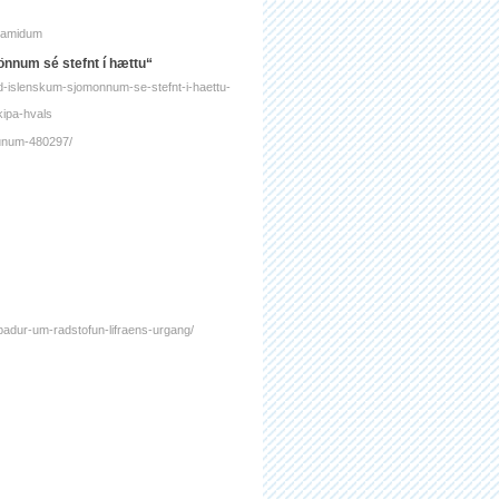
alamidum
mönnum sé stefnt í hættu“
ad-islenskum-sjomonnum-se-stefnt-i-haettu-
kipa-hvals
ipunum-480297/
ipadur-um-radstofun-lifraens-urgang/