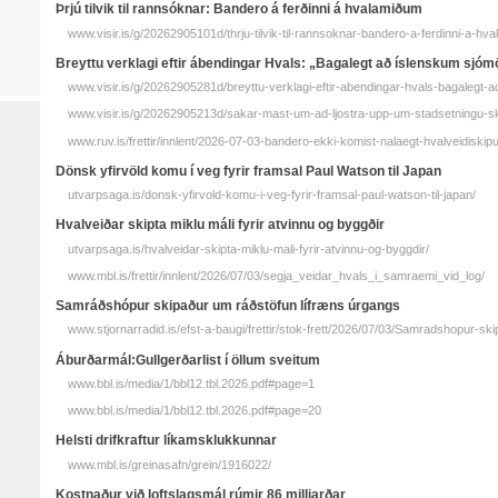
Þrjú til­vik til rann­sóknar: Bandero á ferðinni á hvalamiðum
www.visir.is/g/20262905101d/thrju-tilvik-til-rannsoknar-bandero-a-ferdinni-a-hv
Breyttu verk­lagi eftir á­bendingar Hvals: „Baga­legt að ís­lenskum sjó­
www.visir.is/g/20262905281d/breyttu-verklagi-eftir-abendingar-hvals-bagalegt-
www.visir.is/g/20262905213d/sakar-mast-um-ad-ljostra-upp-um-stadsetningu-s
www.ruv.is/frettir/innlent/2026-07-03-bandero-ekki-komist-nalaegt-hvalveidisk
Dönsk yfirvöld komu í veg fyrir framsal Paul Watson til Japan
utvarpsaga.is/donsk-yfirvold-komu-i-veg-fyrir-framsal-paul-watson-til-japan/
Hvalveiðar skipta miklu máli fyrir atvinnu og byggðir
utvarpsaga.is/hvalveidar-skipta-miklu-mali-fyrir-atvinnu-og-byggdir/
www.mbl.is/frettir/innlent/2026/07/03/segja_veidar_hvals_i_samraemi_vid_log/
Samráðshópur skipaður um ráðstöfun lífræns úrgangs
www.stjornarradid.is/efst-a-baugi/frettir/stok-frett/2026/07/03/Samradshopur-sk
Áburðarmál:Gullgerðarlist í öllum sveitum
www.bbl.is/media/1/bbl12.tbl.2026.pdf#page=1
www.bbl.is/media/1/bbl12.tbl.2026.pdf#page=20
Helsti drifkraftur líkamsklukkunnar
www.mbl.is/greinasafn/grein/1916022/
Kostnaður við loftslagsmál rúmir 86 milljarðar