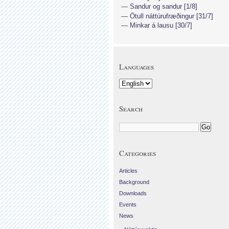
Sandur og sandur [1/8]
Ötull náttúrufræðingur [31/7]
Minkar á lausu [30/7]
Languages
Search
Categories
Articles
Background
Downloads
Events
News