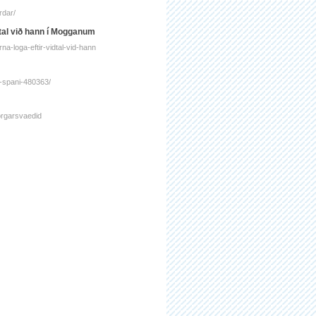
rdar/
ðtal við hann í Mogganum
na-loga-eftir-vidtal-vid-hann
-a-spani-480363/
orgarsvaedid