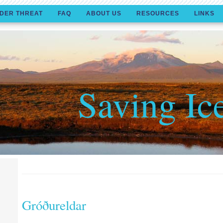
DER THREAT
FAQ
ABOUT US
RESOURCES
LINKS
Saving Ic
Gróðureldar