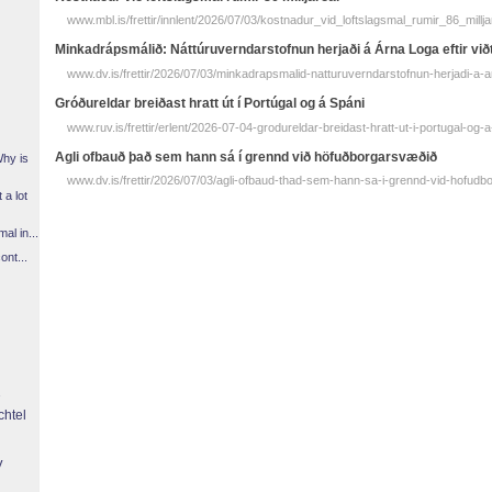
www.mbl.is/frettir/innlent/2026/07/03/kostnadur_vid_loftslagsmal_rumir_86_millja
Minkadrápsmálið: Náttúruverndarstofnun herjaði á Árna Loga eftir vi
www.dv.is/frettir/2026/07/03/minkadrapsmalid-natturuverndarstofnun-herjadi-a-ar
Gróðureldar breiðast hratt út í Portúgal og á Spáni
www.ruv.is/frettir/erlent/2026-07-04-grodureldar-breidast-hratt-ut-i-portugal-og
Agli ofbauð það sem hann sá í grennd við höfuðborgarsvæðið
Why is
www.dv.is/frettir/2026/07/03/agli-ofbaud-thad-sem-hann-sa-i-grennd-vid-hofudb
 a lot
l in...
ont...
chtel
y