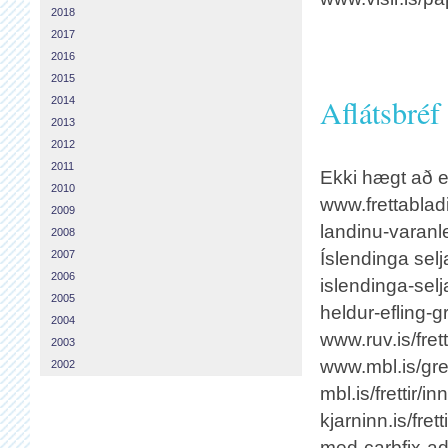
2018
2017
2016
2015
Aflátsbréf
2014
2013
2012
2011
Ekki hægt að e
2010
www.frettabladi
2009
landinu-varanl
2008
Íslendinga selj
2007
2006
islendinga-selj
2005
heldur-efling-gr
2004
www.ruv.is/frett
2003
www.mbl.is/gre
2002
mbl.is/frettir/
kjarninn.is/fre
med-carbfix-ad