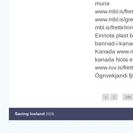
muna
www.mbl.is/fret
www.mbl.is/gre
mbl.is/frettir/
Einnota plast b
bannad-i-kana
Kanada www.ruv
kanada Nota e
www.ruv.is/fre
Ógnvekjandi fj
«
1
...
249
Saving Iceland
2026.