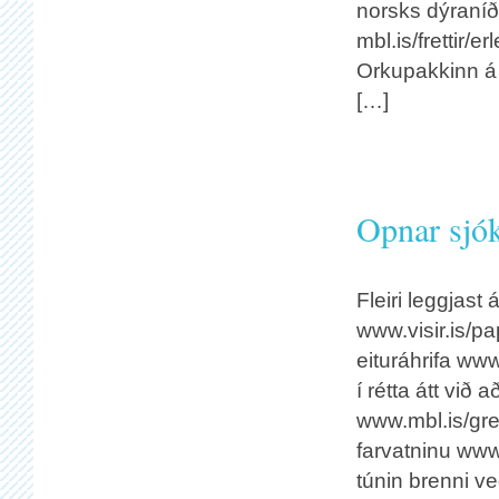
norsks dýraníð
mbl.is/frettir
Orkupakkinn á
[…]
Opnar sjók
Fleiri leggjast
www.visir.is/pap
eituráhrifa www.r
í rétta átt við
www.mbl.is/gre
farvatninu www.
túnin brenni ve