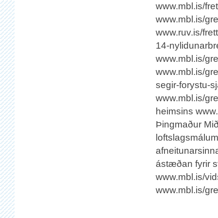
www.mbl.is/fret
www.mbl.is/gre
www.ruv.is/frett
14-nylidunarbr
www.mbl.is/gre
www.mbl.is/grei
segir-forystu-
www.mbl.is/gre
heimsins www.r
Þingmaður Miðf
loftslagsmálum
afneitunarsinn
ástæðan fyrir s
www.mbl.is/vids
www.mbl.is/grei