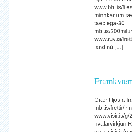
www.bbl.is/fil
minnkar um tæp
taeplega-30
mbl.is/200milu
www.ruv.is/fre
land nú […]
Framkvæmd
Grænt ljós á f
mbl.is/frettir
www.visir.is/g
hvalarvirkjun 
www.visir.is/p