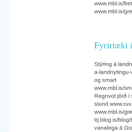
www.mbl.is/fre
www.mbl.is/gre
Fyrirtæki í
Stýring á landn
a-landnytingu-v
og smart
www.mbl.is/sm
Regnvot jörð í
stund www.ruv.i
www.mbl.is/gre
trj.blog.is/blo
vanalega á Græ