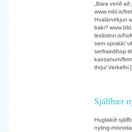
„Bara verið að 
www.mbl.is/fre
Hvalárvirkjun 
baki? www.bbl.
leslistinn.is/
sem-sprakk/ vil
serfraedihop-ti
kassanum/fimm
thrju/ Verkefni 
Sjálfbær n
Hugtakið sjálfb
nyting-misnotad