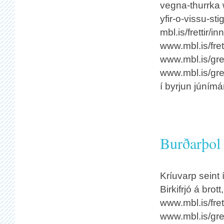
vegna-thurrka 
yfir-o-vissu-st
mbl.is/frettir
www.mbl.is/fre
www.mbl.is/gre
www.mbl.is/gre
í byrjun júním
Burðarþol 
Kríuvarp seint
Birkifrjó á brot
www.mbl.is/fret
www.mbl.is/gre