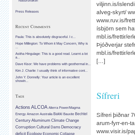
Náttúruvaktin
viljinn.is/isle
alveg-skyrt/ ww
Press Releases
www.ruv.is/fre
Recent Comments
ísbjörn sem hafð
mbl.is/frettir/
Paula: This is absolutely disgraceful. I c...
Þjóðverjar stef
Hope Millington: To Whom it May Concern, Why is
...
mbl.is/frettir/
Asitha Hingulage: This is a good read. Learnt a lot
a...
[…]
Dave Kisor: We have problems with geothermal in...
Kim J. Charlie: I usually think of informative cont...
John Y. Donnelly: Your article is an excellent
showin...
Sífreri
Tags
Actions
ALCOA
Alterra Power/Magma
Bechtel
Sífreri þiðnar 7
Energy
Amazon
Australia
Bakki
Bauxite
Century Aluminum
Climate Change
arum-fyrr-en-ta
Corruption
Cultural
Democracy
Dams
www.visir.is/p
Ecology
deficit
Economic Collapse