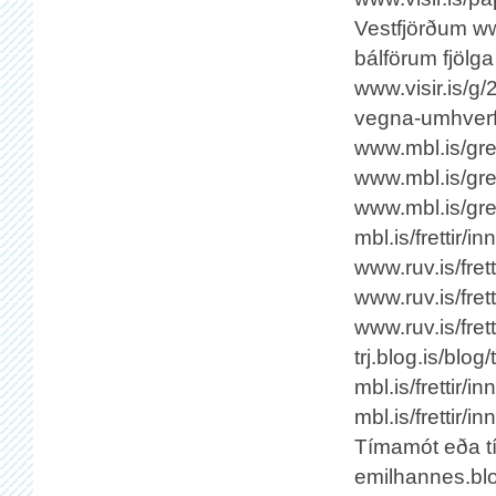
Vestfjörðum ww
bálförum fjölg
www.visir.is/g/
vegna-umhverf
www.mbl.is/gre
www.mbl.is/gre
www.mbl.is/gre
mbl.is/frettir/i
www.ruv.is/fre
www.ruv.is/fre
www.ruv.is/fret
trj.blog.is/blog
mbl.is/frettir
mbl.is/frettir
Tímamót eða tí
emilhannes.blo