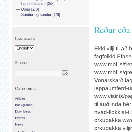
Landeldislaxar [3/8]
Dóná [2/8]
Sandur og sandur [1/8]
Reður eða 
Languages
Ekki vilji til að
fagfolkid Efas
Search
www.mbl.is/fre
www.mbl.is/gre
Vonarskarð lagða
jeppaumferd-um
Categories
www.visir.is/p
Articles
til auðlinda hé
Background
hvad-flokkist-t
Downloads
Events
orkupakka www.
News
orkupakka vilji