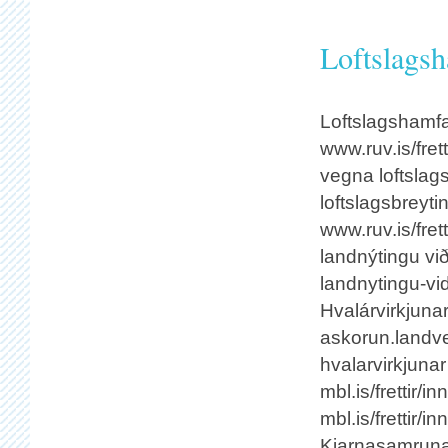
Loftslagsh
Loftslagshamfa
www.ruv.is/fret
vegna loftslags
loftslagsbreyti
www.ruv.is/fret
landnýtingu við
landnytingu-vi
Hvalárvirkjunar
askorun.landve
hvalarvirkjunar
mbl.is/frettir/
mbl.is/frettir/
Kjarnasamruna