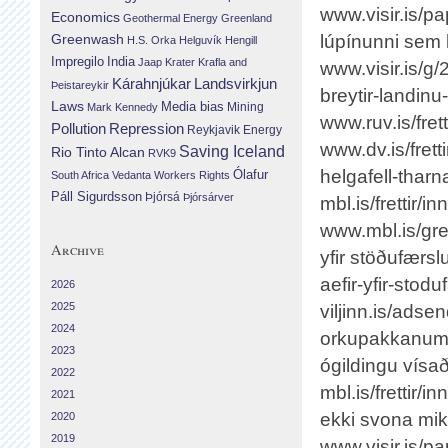
www.visir.is/p
Economics
Geothermal Energy
Greenland
Greenwash
lúpínunni sem 
H.S. Orka
Helguvík
Hengill
Impregilo
India
Jaap Krater
Krafla and
www.visir.is/
Landsvirkjun
Kárahnjúkar
Þeistareykir
breytir-landin
Laws
Media bias
Mining
Mark Kennedy
www.ruv.is/fre
Repression
Pollution
Reykjavik Energy
www.dv.is/frett
Saving Iceland
Rio Tinto Alcan
RVK9
helgafell-thar
Ólafur
South Africa
Vedanta
Workers Rights
Páll Sigurdsson
Þjórsá
Þjórsárver
mbl.is/frettir/i
www.mbl.is/gr
Archive
yfir stöðufærs
aefir-yfir-stod
2026
2025
viljinn.is/adse
2024
orkupakkanum/
2023
ógildingu vísað
2022
mbl.is/frettir
2021
ekki svona mik
2020
2019
www.visir.is/p