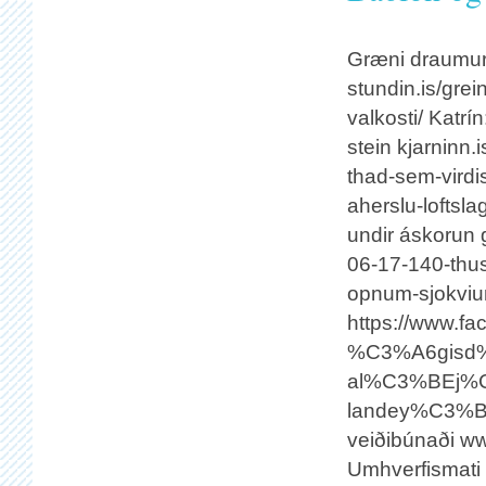
Græni draumuri
stundin.is/gre
valkosti/ Katrín
stein kjarninn.i
thad-sem-virdist
aherslu-loftsl
undir áskorun g
06-17-140-thus
opnum-sjokvium
https://www.
%C3%A6gisd%
al%C3%BEj%C
landey%C3%B0i
veiðibúnaði www
Umhverfismati 