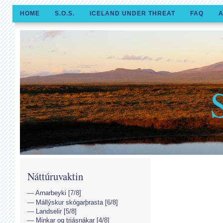
HOME
S.O.S.
ICELAND UNDER THREAT
FAQ
A
Náttúruvaktin
Arnarbeyki [7/8]
Mállýskur skógarþrasta [6/8]
Landselir [5/8]
Minkar og trjásnákar [4/8]