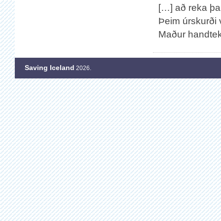
[…] að reka þau
Þeim úrskurði 
Maður handteki
Saving Iceland
2026.