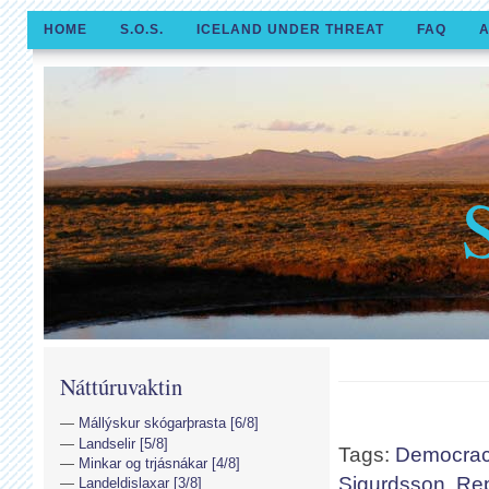
HOME
S.O.S.
ICELAND UNDER THREAT
FAQ
A
Náttúruvaktin
Mállýskur skógarþrasta [6/8]
Landselir [5/8]
Tags:
Democracy
Minkar og trjásnákar [4/8]
Sigurdsson
,
Rep
Landeldislaxar [3/8]