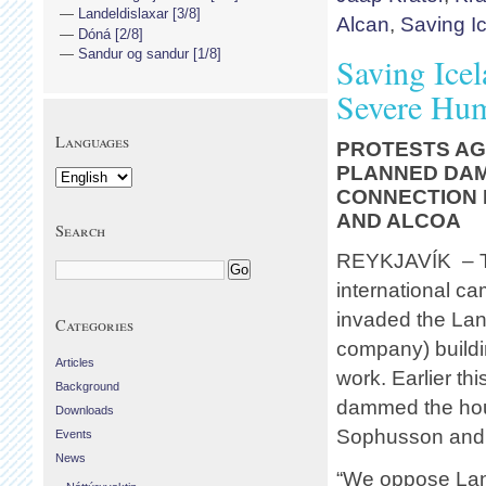
Landeldislaxar [3/8]
Alcan
,
Saving I
Dóná [2/8]
Sandur og sandur [1/8]
Saving Icel
Severe Hum
Languages
PROTESTS AG
PLANNED DAM
CONNECTION
AND ALCOA
Search
REYKJAVÍK – To
international c
invaded the Lan
Categories
company) buildin
Articles
work. Earlier th
Background
dammed the hous
Downloads
Sophusson and na
Events
News
“We oppose Lands