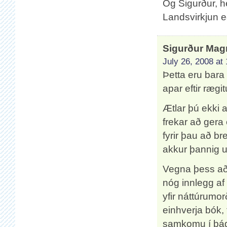
Og Sigurður, he
Landsvirkjun 
Sigurður Ma
July 26, 2008 at
Þetta eru bara
apar eftir ræg
Ætlar þú ekki 
frekar að gera
fyrir þau að br
akkur þannig 
Vegna þess að 
nóg innlegg af
yfir náttúrumo
einhverja bók,
samkomu í þágu