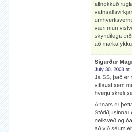
allnokkuð rugla
vatnsaflsvirkj
umhverfisvernd
væri mun vistv
skyndilega orð
að marka ykku
Sigurður Ma
July 30, 2008 at
Já SS, það er 
vitlaust sem ma
hverju skrefi s
Annars er þett
Stóriðjusinnar 
neikvæð og óaf
að við séum e