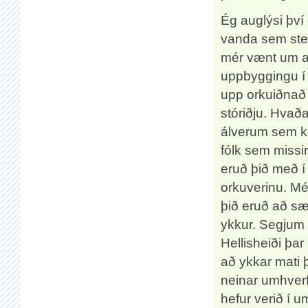
Ég auglýsi því
vanda sem steð
mér vænt um að
uppbyggingu í
upp orkuiðnað
stóriðju. Hvað
álverum sem ko
fólk sem miss
eruð þið með í
orkuverinu. Mér
þið eruð að sæ
ykkur. Segjum
Hellisheiði þ
að ykkar mati þ
neinar umhverf
hefur verið í 