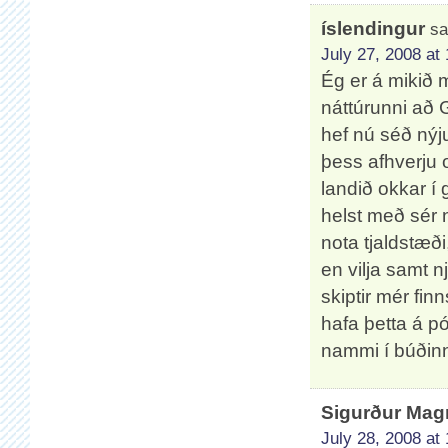
íslendingur
sa
July 27, 2008 at
Ég er á mikið m
náttúrunni að 
hef nú séð nýju
þess afhverju o
landið okkar í
helst með sér 
nota tjaldstæði
en vilja samt 
skiptir mér fi
hafa þetta á p
nammi í búðin
Sigurður Ma
July 28, 2008 at