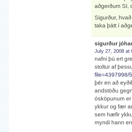
aðgerðum SI, og
Sigurður, hvað
taka þátt í aðg
sigurður jóh
July 27, 2008 at
nafni þú ert g
stoltur af þess
file=4397998/
þér en að eyði
andstöðu gegn 
ósköpunum er hæ
ykkur og fær a
sem hæfir ykku
myndi hann en