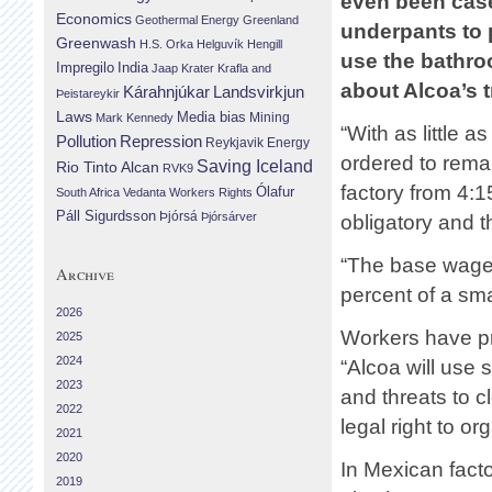
even been case
Economics
Geothermal Energy
Greenland
underpants to 
Greenwash
H.S. Orka
Helguvík
Hengill
use the bathro
Impregilo
India
Jaap Krater
Krafla and
about Alcoa’s 
Landsvirkjun
Kárahnjúkar
Þeistareykir
Laws
Media bias
Mining
Mark Kennedy
“With as little a
Repression
Pollution
Reykjavik Energy
ordered to remai
Saving Iceland
Rio Tinto Alcan
RVK9
factory from 4:1
Ólafur
South Africa
Vedanta
Workers Rights
Páll Sigurdsson
Þjórsá
Þjórsárver
obligatory and t
“The base wage 
Archive
percent of a sma
2026
Workers have pr
2025
2024
“Alcoa will use s
2023
and threats to c
2022
legal right to or
2021
2020
In Mexican fact
2019