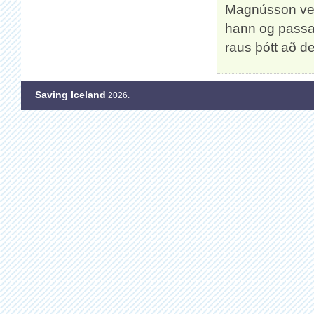
Magnússon verð
hann og passa s
raus þótt að d
Saving Iceland
2026.