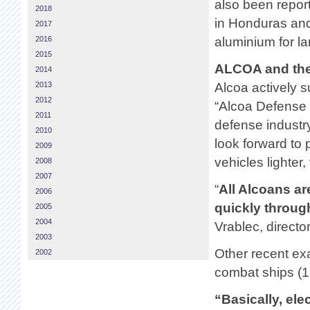
also been report
2018
in Honduras an
2017
2016
aluminium for la
2015
ALCOA and the
2014
2013
Alcoa actively s
2012
“Alcoa Defense i
2011
defense industr
2010
look forward to 
2009
vehicles lighter,
2008
2007
“
All Alcoans ar
2006
quickly through
2005
2004
Vrablec, directo
2003
Other recent exa
2002
combat ships (12
“Basically, ele