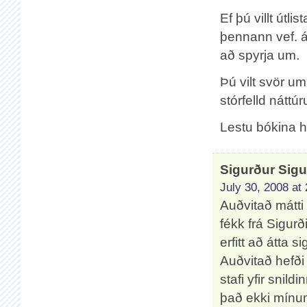
Ef þú villt útl
þennann vef. á
að spyrja um.
Þú vilt svör um
stórfelld náttúr
Lestu bókina 
Sigurður Sig
July 30, 2008 at
Auðvitað mátti
fékk frá Sigur
erfitt að átta 
Auðvitað hefði 
stafi yfir snil
það ekki mínum