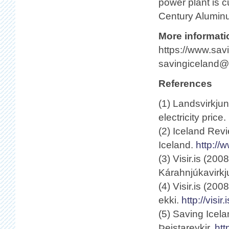
power plant is c
Century Alumin
More informati
https://www.sav
savingiceland@
References
(1) Landsvirkju
electricity price.
(2) Iceland Rev
Iceland.
http://
(3) Visir.is (200
Kárahnjúkavirkj
(4) Visir.is (20
ekki.
http://vis
(5) Saving Icel
Þeistareykir.
htt