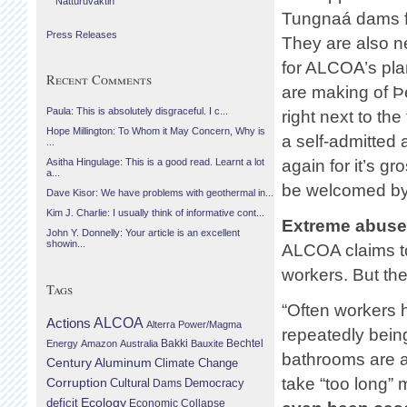
Náttúruvaktin
Tungnaá dams fo
Press Releases
They are also ne
for ALCOA’s plan
Recent Comments
are making of Þe
Paula: This is absolutely disgraceful. I c...
right next to the
Hope Millington: To Whom it May Concern, Why is
a self-admitted
...
again for it’s g
Asitha Hingulage: This is a good read. Learnt a lot
a...
be welcomed by 
Dave Kisor: We have problems with geothermal in...
Kim J. Charlie: I usually think of informative cont...
Extreme abuse 
John Y. Donnelly: Your article is an excellent
showin...
ALCOA claims to
workers. But the 
Tags
“Often workers h
Actions
ALCOA
Alterra Power/Magma
repeatedly bein
Bechtel
Energy
Amazon
Australia
Bakki
Bauxite
bathrooms are al
Century Aluminum
Climate Change
take “too long” 
Corruption
Cultural
Democracy
Dams
Ecology
deficit
Economic Collapse