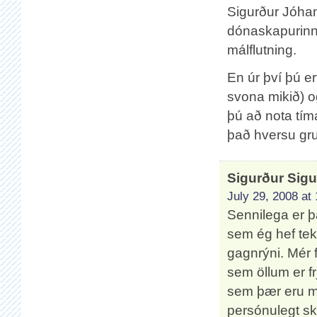
Sigurður Jóhan
dónaskapurinn 
málflutning.
En úr því þú e
svona mikið) og
þú að nota tíma
það hversu gru
Sigurður Sig
July 29, 2008 at
Sennilega er þ
sem ég hef teki
gagnrýni. Mér 
sem öllum er fr
sem þær eru m
persónulegt sk