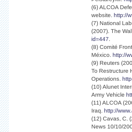
(6) ALCOA Def
website.
http:/
(7) National L
(2007). The Wal
id=447
.
(8) Comité Front
México.
http://
(9) Reuters (200
To Restructure
Operations.
htt
(10) Alunet Inte
Army Vehicle
ht
(11) ALCOA (20
Iraq.
http://www
(12) Cavas, C. 
News 10/10/200