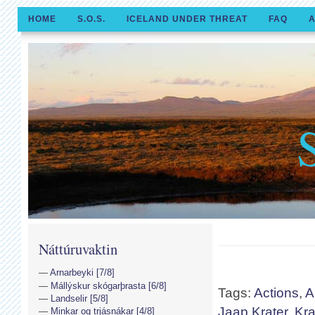
HOME
S.O.S.
ICELAND UNDER THREAT
FAQ
A
Náttúruvaktin
Arnarbeyki [7/8]
Mállýskur skógarþrasta [6/8]
Tags:
Actions
,
A
Landselir [5/8]
Jaap Krater
,
Kra
Minkar og trjásnákar [4/8]