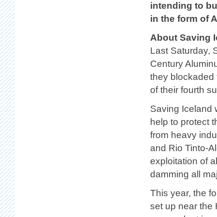
intending to bu
in the form of
About Saving I
Last Saturday, S
Century Alumin
they blockaded t
of their fourth 
Saving Iceland w
help to protect 
from heavy indu
and Rio Tinto-A
exploitation of 
damming all majo
This year, the f
set up near the 