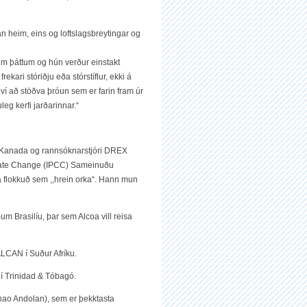
n heim, eins og loftslagsbreytingar og
sum þáttum og hún verður einstakt
 frekari stóriðju eða stórstíflur, ekki á
því að stöðva þróun sem er farin fram úr
uleg kerfi jarðarinnar.“
l, Kanada og rannsóknarstjóri DREX
limate Change (IPCC) Sameinuðu
fa flokkuð sem ,,hrein orka“. Hann mun
Brasilíu, þar sem Alcoa vill reisa
ALCAN í Suður Afríku.
 í Trinidad & Tóbagó.
ao Andolan), sem er þekktasta