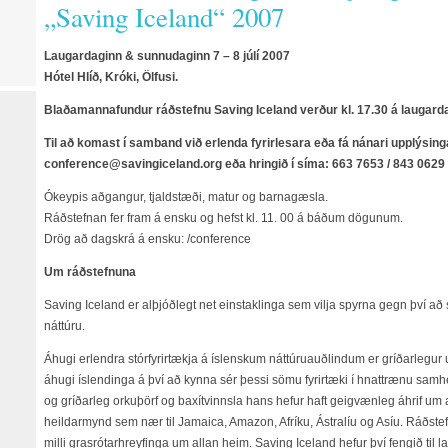
„Saving Iceland“ 2007
Laugardaginn & sunnudaginn 7 – 8 júlí 2007
Hótel Hlíð, Króki, Ölfusi.
Blaðamannafundur ráðstefnu Saving Iceland verður kl. 17.30 á laugarda
Til að komast í samband við erlenda fyrirlesara eða fá nánari upplýsi
conference@savingiceland.org eða hringið í síma: 663 7653 / 843 0629
Ókeypis aðgangur, tjaldstæði, matur og barnagæsla.
Ráðstefnan fer fram á ensku og hefst kl. 11. 00 á báðum dögunum.
Drög að dagskrá á ensku: /conference
Um ráðstefnuna
Saving Iceland er alþjóðlegt net einstaklinga sem vilja spyrna gegn því að s
náttúru.
Áhugi erlendra stórfyrirtækja á íslenskum náttúruauðlindum er gríðarlegur
áhugi íslendinga á því að kynna sér þessi sömu fyrirtæki í hnattrænu samhen
og gríðarleg orkuþörf og baxítvinnsla hans hefur haft geigvænleg áhrif um a
heildarmynd sem nær til Jamaica, Amazon, Afríku, Ástralíu og Asíu. Ráðstef
milli grasrótarhreyfinga um allan heim. Saving Iceland hefur því fengið til