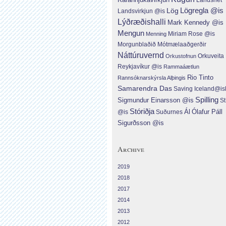
Lög
Lögregla @is
Landsvirkjun @is
Lýðræðishalli
Mark Kennedy @is
Mengun
Menning
Miriam Rose @is
Morgunblaðið
Mótmælaaðgerðir
Náttúruvernd
Orkuveita
Orkustofnun
Reykjavíkur @is
Rammaáætlun
Rio Tinto
Rannsóknarskýrsla Alþingis
Samarendra Das
Saving Iceland@is
Spilling
Sigmundur Einarsson @is
St
Stóriðja
Ál
Ólafur Páll
Suðurnes
@is
Sigurðsson @is
Archive
2019
2018
2017
2014
2013
2012