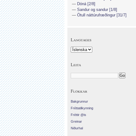
Dóná [2/8]
Sandur og sandur [1/8]
Ötull náttúrufræðingur [31/7]
Languages
Leita
Flokkar
Bakgrunnur
Fréttatilkynning
Fréttir @is
Greinar
Niðurhal