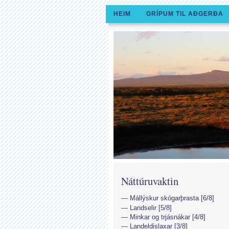
HEIM
GRÍPUM TIL AÐGERÐA
Náttúruvaktin
Mállýskur skógarþrasta [6/8]
Landselir [5/8]
Minkar og trjásnákar [4/8]
Landeldislaxar [3/8]