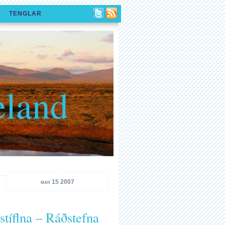
TENGLAR
eland
mar 15 2007
rstíflna – Ráðstefna