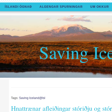
ÍSLANDI ÓGNAÐ
ALGENGAR SPURNINGAR
UM OKKUR
Saving Ic
Tags:
Saving Iceland@isl
Hnattrænar afleiðingar stóriðju og stó