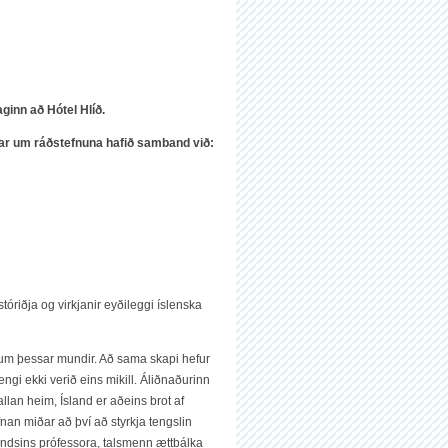
ginn að Hótel Hlíð.
ngar um ráðstefnuna hafið samband við:
tóriðja og virkjanir eyðileggi íslenska
 um þessar mundir. Að sama skapi hefur
gi ekki verið eins mikill. Áliðnaðurinn
llan heim, Ísland er aðeins brot af
nan miðar að því að styrkja tengslin
 landsins prófessora, talsmenn ættbálka