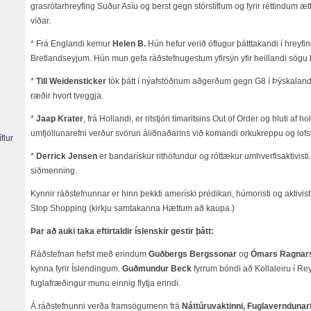
grasrótarhreyfing Suður Asíu og berst gegn stórstíflum og fyrir réttindum 
víðar.
* Frá Englandi kemur
Helen B.
Hún hefur verið öflugur þátttakandi í hreyf
Bretlandseyjum. Hún mun gefa ráðstefnugestum yfirsýn yfir heillandi sögu
*
Till Weidensticker
tók þátt í nýafstöðnum aðgerðum gegn G8 í Þýskalandi,
ræðir hvort tveggja.
*
Jaap Krater
, frá Hollandi, er ritstjóri tímaritsins Out of Order og hluti af 
l
umfjöllunarefni verður svörun áliðnaðarins við komandi orkukreppu og lofs
íflur
*
Derrick Jensen
er bandarískur rithöfundur og róttækur umhverfisaktivisti.
siðmenning.
Kynnir ráðstefnunnar er hinn þekkti ameríski prédikari, húmoristi og aktivist
Stop Shopping (kirkju samtakanna Hættum að kaupa.)
Þar að auki taka eftirtaldir íslenskir gestir þátt:
Ráðstefnan hefst með erindum
Guðbergs Bergssonar
og
Ómars Ragnar
kynna fyrir Íslendingum.
Guðmundur Beck
fyrrum bóndi að Kollaleiru í Re
fuglafræðingur munu einnig flytja erindi.
Á ráðstefnunni verða framsögumenn frá
Náttúruvaktinni, Fuglaverndunarf