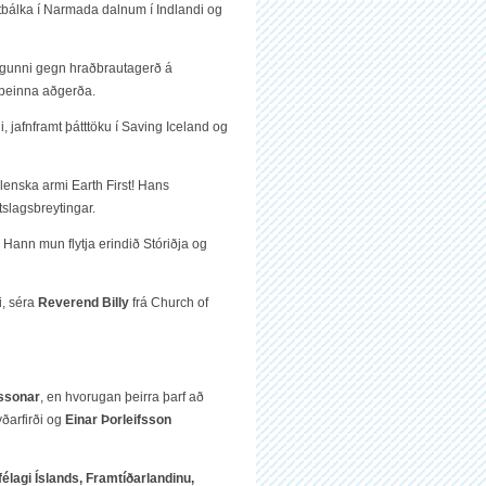
ættbálka í Narmada dalnum í Indlandi og
ingunni gegn hraðbrautagerð á
 beinna aðgerða.
 jafnframt þátttöku í Saving Iceland og
hollenska armi Earth First! Hans
tslagsbreytingar.
 Hann mun flytja erindið Stóriðja og
i, séra
Reverend Billy
frá Church of
ssonar
, en hvorugan þeirra þarf að
yðarfirði og
Einar Þorleifsson
élagi Íslands, Framtíðarlandinu,