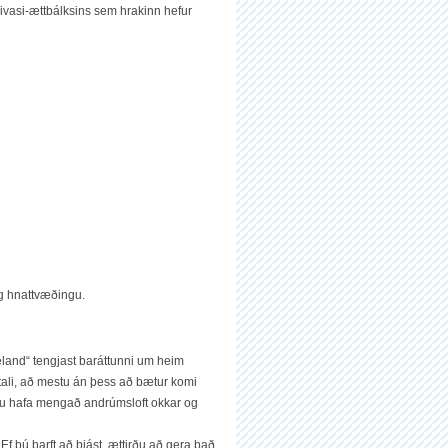
divasi-ættbálksins sem hrakinn hefur
og hnattvæðingu.
celand“ tengjast baráttunni um heim
ónatali, að mestu án þess að bætur komi
i. Þau hafa mengað andrúmsloft okkar og
f þú þarft að þjást, ættirðu að gera það