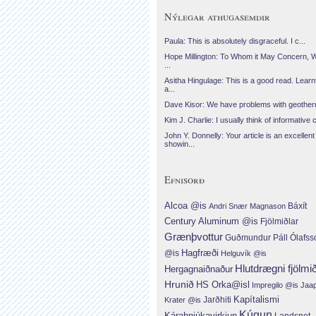
Nýlegar athugasemdir
Paula: This is absolutely disgraceful. I c...
Hope Millington: To Whom it May Concern, 
...
Asitha Hingulage: This is a good read. Learnt
a...
Dave Kisor: We have problems with geotherma
Kim J. Charlie: I usually think of informative c
John Y. Donnelly: Your article is an excellent
showin...
Efnisorð
Alcoa @is
Báxít
Andri Snær Magnason
Century Aluminum @is
Fjölmiðlar
Grænþvottur
Guðmundur Páll Ólafss
Hagfræði
@is
Helguvík @is
Hlutdrægni fjölmi
Hergagnaiðnaður
Hrunið
HS Orka@isl
Impregilo @is
Jaa
Jarðhiti
Kapítalismi
Krater @is
Kúgun
Kárahnjúkavirkjun
Landsnet