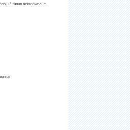
tóriðju á sínum heimasvæðum.
ögunnar