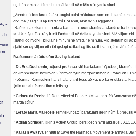
og íbúasamtaka í fimm heimsálfum til að miðla af reynslu sinni.
„Verndun íslenskrar náttúru tengist beint málefnum sem eru hitamál um alla
orkumál,“ segir Jaap Krater frá Hollandi, einn skipuleggjenda.
Why is
„Ráðstefna okkar mun horfa á baráttuna gegn stóriðju á Íslandi út frá þes
tækifæri fyrir fólk frá yfir tólf löndum til að deila reynslu sinni. Við viljum ekki
 a lot
Íslandi og hvorki í þriðja heiminum né fyrsta heiminum. Við stefnum öll að 
l in...
sjálfri sér og viljum efla félagslegt réttlæti og lífshætti í samhljómi við náttúr
ont...
Ræðumenn á ráðstefnu Saving Iceland
*
Dr. Eric Duchemin
, adjunct prófessor við háskólann í Québec, Montréa
environnement, hefur verið í forsvari fyrir Intergovernmental Panel on C
Þjóðanna. Rannsóknir hans hafa leitt til þess að vatnsorka er ekki sjálfkra
fjalla um áhrif stórstíflna á loftslag.
*
Cirineu da Rocha
frá Dam-Affected People’s Movement frá Amazónsvæðum 
on
marga stíflur.
*
Lerato Maria Maregele
sem tekur þátt í baráttunni gegn nýrri álbræðslu 
ðla
*
Attilah Springer
, Rights Action Group, berst gegn nýrri álbræðslu ALCOA
p
*
Kailash Awasya
er hluti af Save the Narmada Movement (Narmada Bach