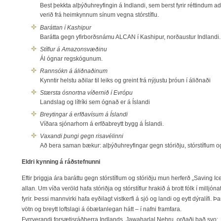
Best þekkta alþýðuhreyfingin á Indlandi, sem berst fyrir réttindum a
verið frá heimkynnum sínum vegna stórstíflu.
Baráttan í Kashipur
Barátta gegn yfirborðsnámu ALCAN í Kashipur, norðaustur Indlandi.
Stíflur á Amazonsvæðinu
Ál ógnar regskógunum.
Rannsókn á áliðnaðinum
Kynntir helstu aðilar til leiks og greint frá nýjustu þróun í áliðnaði
Stærsta ósnortna víðernið í Evrópu
Landslag og lífríki sem ógnað er á Íslandi
Breytingar á erfðavísum á Íslandi
Víðara sjónarhorn á erfðabreytt bygg á Íslandi.
Vaxandi þungi gegn risavélinni
Að bera saman bækur: alþýðuhreyfingar gegn stóriðju, stórstíflum 
Eldri kynning á ráðstefnunni
Eftir þriggja ára baráttu gegn stórstíflum og stóriðju mun herferð „Saving I
allan. Um víða veröld hafa stóriðja og stórstíflur hrakið á brott fólk í millj
fyrir. Þessi mannvirki hafa eyðilagt vistkerfi á sjó og landi og eytt dýralíf
vötn og breytt loftslagi á óbætanlegan hátt – í nafni framfara.
Fyrrverandi forsætisráðherra Indlands, Jawaharlal Nehru, orðaði það svo: „E