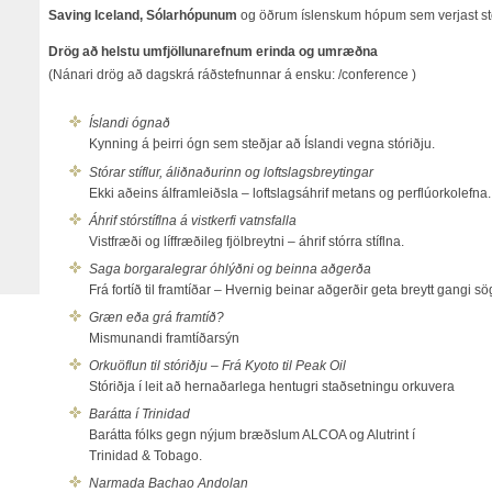
Saving Iceland, Sólarhópunum
og öðrum íslenskum hópum sem verjast s
Drög að helstu umfjöllunarefnum erinda og umræðna
(Nánari drög að dagskrá ráðstefnunnar á ensku: /conference )
Íslandi ógnað
Kynning á þeirri ógn sem steðjar að Íslandi vegna stóriðju.
Stórar stíflur, áliðnaðurinn og loftslagsbreytingar
Ekki aðeins álframleiðsla – loftslagsáhrif metans og perflúorkolefna.
Áhrif stórstíflna á vistkerfi vatnsfalla
Vistfræði og líffræðileg fjölbreytni – áhrif stórra stíflna.
Saga borgaralegrar óhlýðni og beinna aðgerða
Frá fortíð til framtíðar – Hvernig beinar aðgerðir geta breytt gangi s
Græn eða grá framtíð?
Mismunandi framtíðarsýn
Orkuöflun til stóriðju – Frá Kyoto til Peak Oil
Stóriðja í leit að hernaðarlega hentugri staðsetningu orkuvera
Barátta í Trinidad
Barátta fólks gegn nýjum bræðslum ALCOA og Alutrint í
Trinidad & Tobago.
Narmada Bachao Andolan