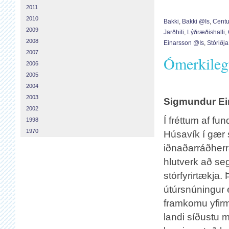
2011
2010
Bakki
,
Bakki @is
,
Centu
2009
Jarðhiti
,
Lýðræðishalli
,
2008
Einarsson @is
,
Stóriðja
2007
Ómerkileg
2006
2005
2004
2003
Sigmundur Ei
2002
Í fréttum af fu
1998
1970
Húsavík í gær s
iðnaðarráðherra
hlutverk að seg
stórfyrirtækja.
útúrsnúningur 
framkomu yfir
landi síðustu m