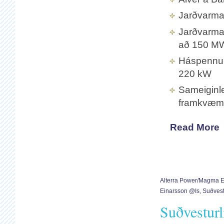
Jarðvarmav
Jarðvarmavi
að 150 M
Háspennulí
220 kW
Sameiginle
framkvæm
Read More
Alterra Power/Magma 
Einarsson @is
,
Suðvest
Suðvesturl