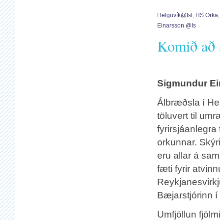
Helguvík@isl
,
HS Orka
Einarsson @is
Komið að 
Sigmundur Ei
Álbræðsla í He
töluvert til u
fyrirsjáanlegra
orkunnar. Ský
eru allar á sa
fæti fyrir atvi
Reykjanesvirkj
Bæjarstjórinn í 
Umfjöllun fjölmi