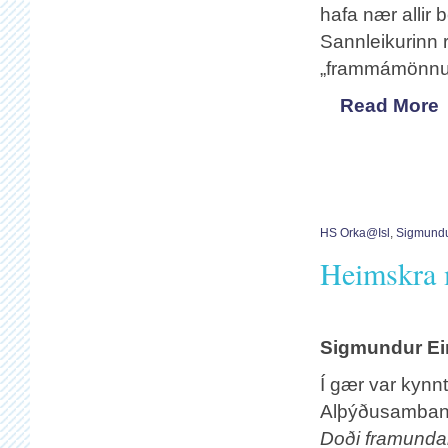
hafa nær allir
Sannleikurinn 
„frammámönnum“
Read More
HS Orka@isl
,
Sigmundu
Heimskra 
Sigmundur Ei
Í gær var kynn
Alþýðusambands
Doði framundan