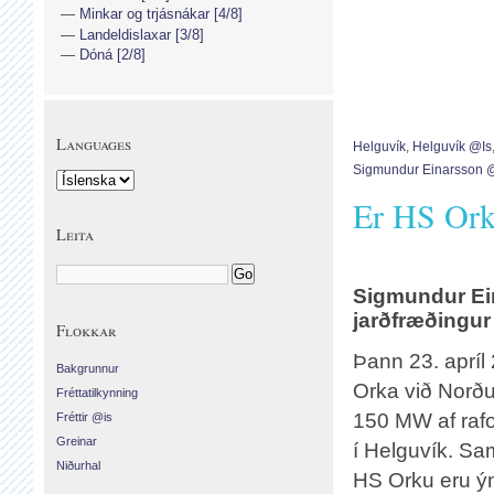
Minkar og trjásnákar [4/8]
Landeldislaxar [3/8]
Dóná [2/8]
Languages
Helguvík
,
Helguvík @is
Sigmundur Einarsson 
Er HS Ork
Leita
Sigmundur Ei
jarðfræðingur
Flokkar
Þann 23. aprí
Bakgrunnur
Orka við Norðu
Fréttatilkynning
150 MW af rafo
Fréttir @is
Greinar
í Helguvík. Sa
Niðurhal
HS Orku eru ýms