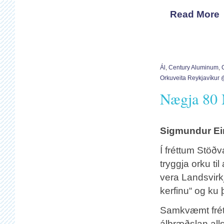
Read More
Ál
,
Century Aluminum
,
Orkuveita Reykjavíkur 
Nægja 80 
Sigmundur Ei
Í fréttum Stöðv
tryggja orku ti
vera Landsvirkj
kerfinu“ og k
Samkvæmt frétt
álbræðslan al