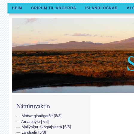
HEIM
GRÍPUM TIL AÐGERÐA
ÍSLANDI ÓGNAÐ
AL
Náttúruvaktin
Mótvægisaðgerðir [8/8]
Arnarbeyki [7/8]
Mállýskur skógarþrasta [6/8]
Landselir [5/8]