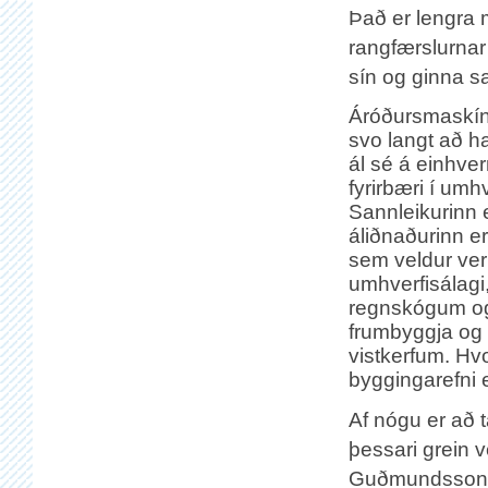
Það er lengra m
rangfærslurnar 
sín og ginna s
Áróðursmaskín
svo langt að h
ál sé á einhver
fyrirbæri í umhve
Sannleikurinn 
áliðnaðurinn 
sem veldur ve
umhverfisálagi,
regnskógum o
frumbyggja og sp
vistkerfum. Hvo
byggingarefni e
Af nógu er að 
þessari grein 
Guðmundssonar,