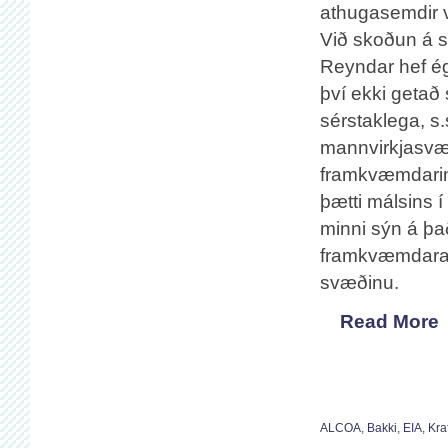
athugasemdir vi
Við skoðun á sk
Reyndar hef ég
því ekki getað
sérstaklega, s
mannvirkjasvæð
framkvæmdarinn
þætti málsins 
minni sýn á þa
framkvæmdaraði
svæðinu.
Read More
ALCOA
,
Bakki
,
EIA
,
Kra