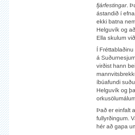
fjárfestingar
. Þ
ástandið í ef
ekki batna nema
Helguvík og að 
Ella skulum við
Í Fréttablaðin
á Suðurnesjum 
virðist hann bei
mannvitsbrekku
íbúafundi suður
Helguvík og þa
orkusölumálum.
Það er einfalt 
fullyrðingum. 
hér að gapa um