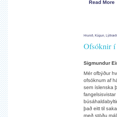
Read More
Hrunið
,
Kúgun
,
Lýðræði
Ofsóknir í
Sigmundur Ei
Mér ofbýður hv
ofsóknum af há
sem íslenska þ
fangelsisvista
búsáhaldabylti
það eitt til sa
með stöðu mála