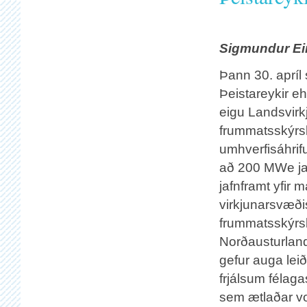
Sigmundur Ei
Þann 30. apríl s
Þeistareykir eh
eigu Landsvirk
frummatsskýrs
umhverfisáhrif
að 200 MWe ja
jafnframt yfir 
virkjunarsvæði
frummatsskýrsl
Norðausturland
gefur auga lei
frjálsum félag
sem ætlaðar vo