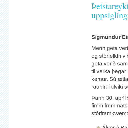
Þeistareyk
uppsiglin
Sigmundur Ei
Menn geta veri
og stórfelldri v
geta verið sam
til verka þeg
kemur. Sú ætla
raunin í tilvik
Þann 30. apríl
fimm frummats
stórframkvæmd
Álver á Ba