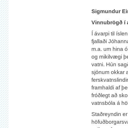
Sigmundur
Ei
Vinnubrögð í 
Í ávarpi til ís
fjallaði Jóhann
m.a. um hina ó
og mikilvægi þe
vatni. Hún sag
sjónum okkar a
ferskvatnslindi
framhaldi af þ
fróðlegt að sk
vatnsbóla á h
Staðreyndin er
höfuðborgarsv