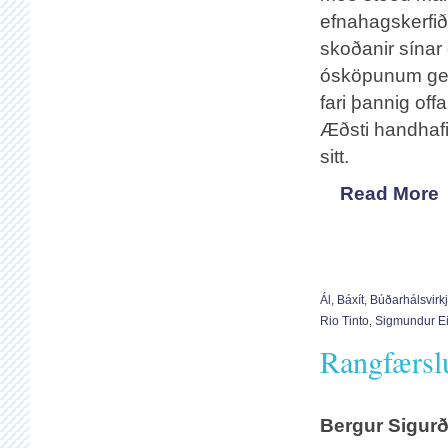
efnahagskerfið 
skoðanir sínar
ósköpunum getu
fari þannig off
Æðsti handhafi
sitt.
Read More
Ál
,
Báxít
,
Búðarhálsvirk
Rio Tinto
,
Sigmundur E
Rangfærsl
Bergur Sigurð