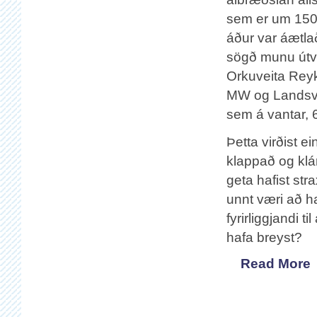
sem er um 15
áður var áætla
sögð munu út
Orkuveita Rey
MW og Landsvi
sem á vantar,
Þetta virðist ein
klappað og klá
geta hafist str
unnt væri að ha
fyrirliggjandi 
hafa breyst?
Read More