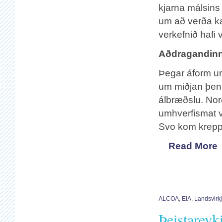
kjarna málsins
um að verða ka
verkefnið hafi v
Aðdragandin
Þegar áform um
um miðjan þenn
álbræðslu. Nor
umhverfismat v
Svo kom kreppa
Read More
ALCOA
,
EIA
,
Landsvirk
Þeistareyk