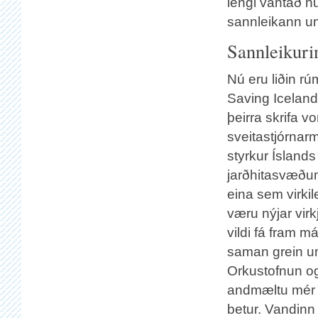
lengi vantað hu
sannleikann u
Sannleikuri
Nú eru liðin rú
Saving Iceland, 
þeirra skrifa v
sveitastjórnar
styrkur Íslands
jarðhitasvæðum
eina sem virkil
væru nýjar virk
vildi fá fram m
saman grein um 
Orkustofnun og
andmæltu mér o
betur. Vandinn