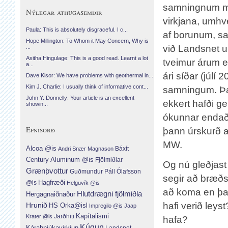
samningnum m
Nýlegar athugasemdir
virkjana, umhv
Paula: This is absolutely disgraceful. I c...
af borunum, s
Hope Millington: To Whom it May Concern, Why is
við Landsnet u
...
Asitha Hingulage: This is a good read. Learnt a lot
tveimur árum ef
a...
ári síðar (júlí
Dave Kisor: We have problems with geothermal in...
Kim J. Charlie: I usually think of informative cont...
samningum. Þá v
John Y. Donnelly: Your article is an excellent
ekkert hafði g
showin...
ókunnar endaði
Efnisorð
þann úrskurð a
MW.
Alcoa @is
Báxít
Andri Snær Magnason
Century Aluminum @is
Fjölmiðlar
Og nú gleðjast
Grænþvottur
Guðmundur Páll Ólafsson
segir að bræðsl
Hagfræði
@is
Helguvík @is
að koma en það
Hlutdrægni fjölmiðla
Hergagnaiðnaður
hafi verið leys
Hrunið
HS Orka@isl
Impregilo @is
Jaap
Jarðhiti
Kapítalismi
Krater @is
hafa?
Kúgun
Kárahnjúkavirkjun
Landsnet