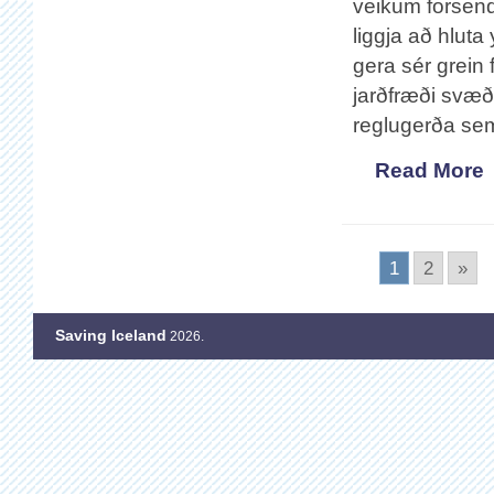
veikum forsend
liggja að hlut
gera sér grein
jarðfræði svæð
reglugerða sem
Read More
1
2
»
Saving Iceland
2026.