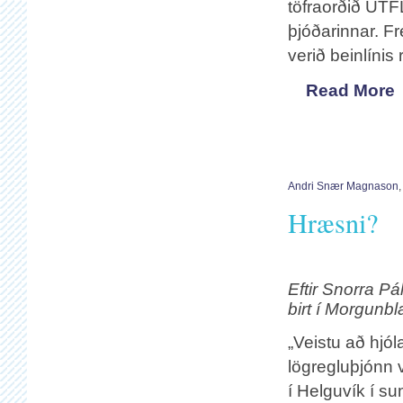
töfraorðið ÚT
þjóðarinnar. Fr
verið beinlínis
Read More
Andri Snær Magnason
Hræsni?
Eftir Snorra P
birt í Morgunbl
„Veistu að hjóla
lögregluþjónn 
í Helguvík í s