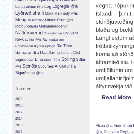
vegna hópurinn 
Lög
Lögregla @is
Landsvirkjun @is
Lýðræðishalli
Íslandi – þ.m.t
Mark Kennedy @is
Mengun
Menning
Miriam Rose @is
stóriðjuvæðing
Morgunblaðið
Mótmælaaðgerðir
blaða og bækli
Náttúruvernd
Orkuveita
Orkustofnun
Langflestum að
Reykjavíkur @is
Rammaáætlun
fréttatilkynni
Rio Tinto
Rannsóknarskýrsla Alþingis
Samarendra Das
Saving Iceland@isl
koma að stórið
Spilling
Sigmundur Einarsson @is
Stíflur
álframleðislu. Þ
Stóriðja
Ál
Ólafur Páll
Suðurnes
@is
umfjöllunin um 
Sigurðsson @is
umfjallanir fjö
álfyrirtækja vi
Archive
Read More
2019
2018
2017
2014
2013
Alcoa @is
,
Andri Snær
2012
@is
,
Orkuveita Reykjav