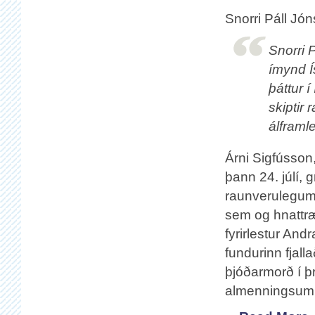
Snorri Páll Jó
Snorri 
ímynd Í
þáttur 
skiptir
álframl
Árni Sigfússon
þann 24. júlí, 
raunverulegum
sem og hnattræ
fyrirlestur An
fundurinn fjall
þjóðarmorð í þ
almenningsumr