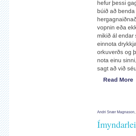
hefur þessi gag
búið að benda á
hergagnaiðnaðin
vopnin eða ekk
mikið ál endar 
einnota drykkja
orkuverðs og þe
nota einu sinn
sagt að við s
Read More
Andri Snær Magnason
Ímyndarlei