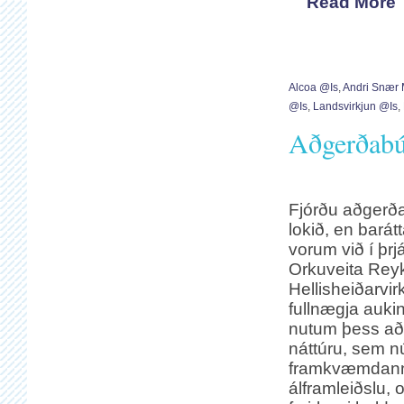
Read More
Alcoa @is
,
Andri Snær
@is
,
Landsvirkjun @is
,
Aðgerðabú
Fjórðu aðgerð
lokið, en barát
vorum við í þrj
Orkuveita Reyk
Hellisheiðarvirk
fullnægja aukin
nutum þess að 
náttúru, sem n
framkvæmdanna.
álframleiðslu, 