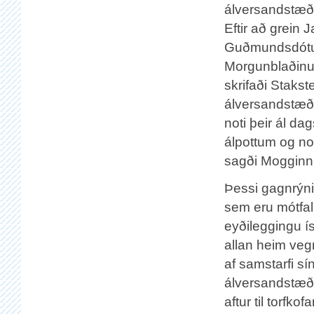
álversandstæðing
Eftir að grein
Guðmundsdótur 
Morgunblaðinu t
skrifaði Stakst
álversandstæði
noti þeir ál d
álpottum og not
sagði Mogginn
Þessi gagnrýni
sem eru mótfall
eyðileggingu ís
allan heim vegn
af samstarfi s
álversandstæði
aftur til torfk