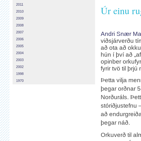
2011
Úr einu ru
2010
2009
2008
2007
Andri Snær Ma
2006
viðsjárverðu t
2005
að ota að okku
2004
hún í því að „a
2003
opinber orkufy
2002
fyrir tvö til þrjú
1998
Þetta vilja me
1970
þegar orðnar 5
Norðuráls. Þett
stóriðjustefnu 
að endurgreiða 
þegar náð.
Orkuverð til al