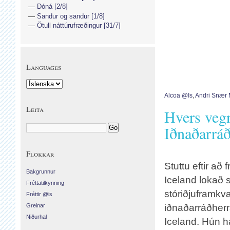
Dóná [2/8]
Sandur og sandur [1/8]
Ötull náttúrufræðingur [31/7]
Languages
Alcoa @is
,
Andri Snær
Leita
Hvers vegn
Iðnaðarrá
Flokkar
Stuttu eftir að
Bakgrunnur
Iceland lokað 
Fréttatilkynning
stóriðjuframkv
Fréttir @is
Greinar
iðnaðarráðherr
Niðurhal
Iceland. Hún ha