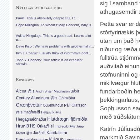
sig í samband 
Nýlegar athugasemdir
athugasemdir s
Paula: This is absolutely disgraceful. I c...
Þetta svar er 
Hope Millington: To Whom it May Concern, Why is
...
stórfyrirtækis
Asitha Hingulage: This is a good read. Learnt a lot
utan um það hv
a...
Dave Kisor: We have problems with geothermal in...
niður og ræða 
Kim J. Charlie: I usually think of informative cont...
fulltrúa stjór
John Y. Donnelly: Your article is an excellent
showin...
auðvitað einun
stofnuninni o
Efnisorð
mikilvægur hlu
fundarboðin he
Alcoa @is
Báxít
Andri Snær Magnason
Century Aluminum @is
Fjölmiðlar
þekkingarlaus, 
Grænþvottur
Guðmundur Páll Ólafsson
Sophusson sagð
Hagfræði
@is
Helguvík @is
með trúðslátum
Hlutdrægni fjölmiðla
Hergagnaiðnaður
Hrunið
HS Orka@isl
Impregilo @is
Jaap
Katrín Júlíusdó
Jarðhiti
Kapítalismi
Krater @is
markmið Saving
Kúgun
Kárahnjúkavirkjun
Landsnet