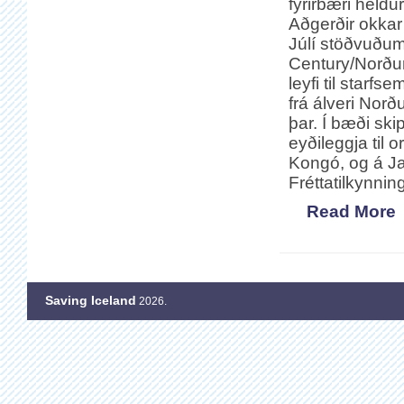
fyrirbæri heldu
Aðgerðir okkar 
Júlí stöðvuðum
Century/Norðurá
leyfi til starf
frá álveri Nor
þar. Í bæði sk
eyðileggja til 
Kongó, og á Ja
Fréttatilkynnin
Read More
Saving Iceland
2026.