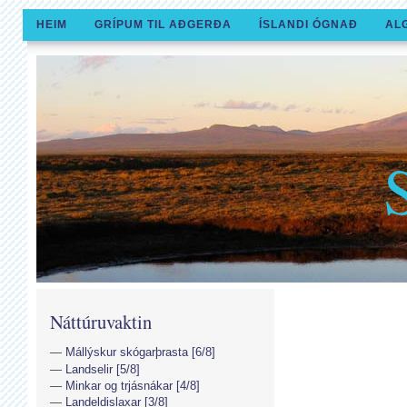
HEIM
GRÍPUM TIL AÐGERÐA
ÍSLANDI ÓGNAÐ
AL
Náttúruvaktin
Mállýskur skógarþrasta [6/8]
Landselir [5/8]
Minkar og trjásnákar [4/8]
Landeldislaxar [3/8]