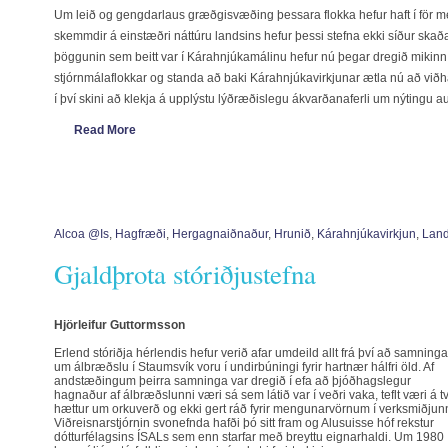
Um leið og gengdarlaus græðgisvæðing þessara flokka hefur haft í för me
skemmdir á einstæðri náttúru landsins hefur þessi stefna ekki síður skað
þöggunin sem beitt var í Kárahnjúkamálinu hefur nú þegar dregið mikinn d
stjórnmálaflokkar og standa að baki Kárahnjúkavirkjunar ætla nú að v
í því skini að klekja á upplýstu lýðræðislegu ákvarðanaferli um nýtingu a
Read More
Alcoa @is
,
Hagfræði
,
Hergagnaiðnaður
,
Hrunið
,
Kárahnjúkavirkjun
,
Land
Gjaldþrota stóriðjustefna
Hjörleifur Guttormsson
Erlend stóriðja hérlendis hefur verið afar umdeild allt frá því að samninga
um álbræðslu í Staumsvík voru í undirbúningi fyrir hartnær hálfri öld. Af
andstæðingum þeirra samninga var dregið í efa að þjóðhagslegur
hagnaður af álbræðslunni væri sá sem látið var í veðri vaka, teflt væri á 
hættur um orkuverð og ekki gert ráð fyrir mengunarvörnum í verksmiðjunn
Viðreisnarstjórnin svonefnda hafði þó sitt fram og Alusuisse hóf rekstur
dótturfélagsins ÍSALs sem enn starfar með breyttu eignarhaldi. Um 1980