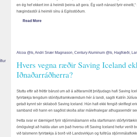
en ég hef ekkert inn á heimili þeirra að gera. Ég varð nánast fyrir einelti,“
hægindastól á heimili sínu á Egilsstöðum.
Read More
Alcoa @is
,
Andri Snær Magnason
,
Century Aluminum @is
,
Hagfræði
,
Lan
l
íflur
Hvers vegna ræðir Saving Iceland ek
Iðnaðarráðherra?
Stuttu eftir að fréttir bárust um að á aðfararnótt þriðjudags hafi Saving I
fyrirtækja tengdum stóriðjuframkvæmdum hér á landi, sagði Katrín Júlíusd
getað kynnt sér skilaboð Saving Iceland. Hún hafi ekki fengið skriflegt eri
samband við hann en sagðist skoða allar málefnalegar athugasemdir sem
Þetta svar er dæmigert fyrir stjórnmálamann eða starfsmann stórfyrirtæki
ómögulegt að halda utan um það hversu oft Saving Iceland hefur verið b
við talsmenn fyrirtækja á borð við Landsvirkjun og fulltrúa stjórnmálafl