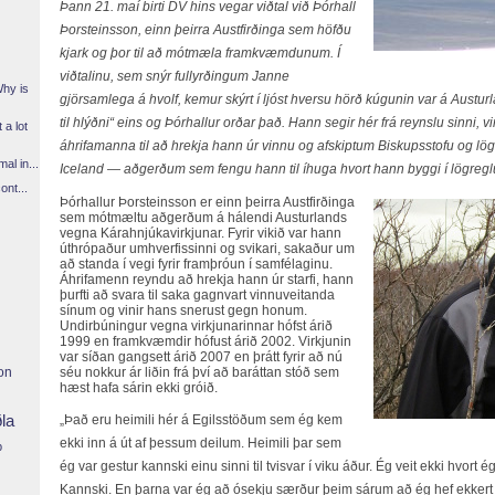
Þann 21. maí birti DV hins vegar viðtal við Þórhall
Þorsteinsson, einn þeirra Austfirðinga sem höfðu
kjark og þor til að mótmæla framkvæmdunum. Í
viðtalinu, sem snýr fullyrðingum Janne
Why is
gjörsamlega á hvolf, kemur skýrt í ljóst hversu hörð kúgunin var á Austu
til hlýðni“ eins og Þórhallur orðar það. Hann segir hér frá reynslu sinni,
 a lot
áhrifamanna til að hrekja hann úr vinnu og afskiptum Biskupsstofu og 
l in...
Iceland — aðgerðum sem fengu hann til íhuga hvort hann byggi í lögreglu
ont...
Þórhallur Þorsteinsson er einn þeirra Austfirðinga
sem mótmæltu aðgerðum á hálendi Austurlands
vegna Kárahnjúkavirkjunar. Fyrir vikið var hann
úthrópaður umhverfissinni og svikari, sakaður um
að standa í vegi fyrir framþróun í samfélaginu.
Áhrifamenn reyndu að hrekja hann úr starfi, hann
þurfti að svara til saka gagnvart vinnuveitanda
sínum og vinir hans snerust gegn honum.
Undirbúningur vegna virkjunarinnar hófst árið
1999 en framkvæmdir hófust árið 2002. Virkjunin
var síðan gangsett árið 2007 en þrátt fyrir að nú
on
séu nokkur ár liðin frá því að baráttan stóð sem
hæst hafa sárin ekki gróið.
ðla
„Það eru heimili hér á Egilsstöðum sem ég kem
ekki inn á út af þessum deilum. Heimili þar sem
p
ég var gestur kannski einu sinni til tvisvar í viku áður. Ég veit ekki hvort
Kannski. En þarna var ég að ósekju særður þeim sárum að ég hef ekkert þ