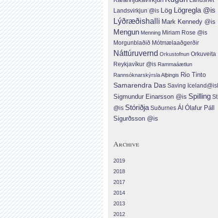
Lög
Lögregla @is
Landsvirkjun @is
Lýðræðishalli
Mark Kennedy @is
Mengun
Menning
Miriam Rose @is
Morgunblaðið
Mótmælaaðgerðir
Náttúruvernd
Orkuveita
Orkustofnun
Reykjavíkur @is
Rammaáætlun
Rio Tinto
Rannsóknarskýrsla Alþingis
Samarendra Das
Saving Iceland@is
Spilling
Sigmundur Einarsson @is
St
Stóriðja
Ál
Ólafur Páll
Suðurnes
@is
Sigurðsson @is
Archive
2019
2018
2017
2014
2013
2012