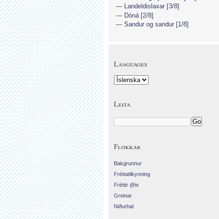
Landeldislaxar [3/8]
Dóná [2/8]
Sandur og sandur [1/8]
Languages
Leita
Flokkar
Bakgrunnur
Fréttatilkynning
Fréttir @is
Greinar
Niðurhal