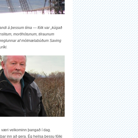
rlandi á þessum tíma — fólk var „kúgað
 vinslitum, morðhótunum, tilraunum
lögreglunnar af mótmælabúðum Saving
ríki.
 ég væri velkominn þangað í dag.
ar inn að gera. Ég heilsa þessu fólki