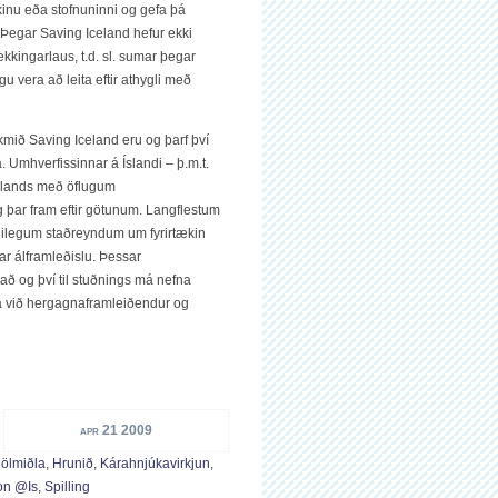
inu eða stofnuninni og gefa þá
Þegar Saving Iceland hefur ekki
kkingarlaus, t.d. sl. sumar þegar
u vera að leita eftir athygli með
rkmið Saving Iceland eru og þarf því
. Umhverfissinnar á Íslandi – þ.m.t.
 Íslands með öflugum
 þar fram eftir götunum. Langflestum
ægilegum staðreyndum um fyrirtækin
r álframleðislu. Þessar
kkað og því til stuðnings má nefna
kja við hergagnaframleiðendur og
apr 21 2009
jölmiðla
,
Hrunið
,
Kárahnjúkavirkjun
,
son @is
,
Spilling