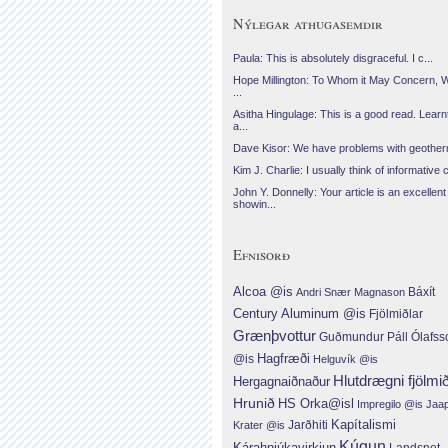
Nýlegar athugasemdir
Paula: This is absolutely disgraceful. I c...
Hope Millington: To Whom it May Concern, 
...
Asitha Hingulage: This is a good read. Learnt
a...
Dave Kisor: We have problems with geotherma
Kim J. Charlie: I usually think of informative c
John Y. Donnelly: Your article is an excellent
showin...
Efnisorð
Alcoa @is
Báxít
Andri Snær Magnason
Century Aluminum @is
Fjölmiðlar
Grænþvottur
Guðmundur Páll Ólafss
Hagfræði
@is
Helguvík @is
Hlutdrægni fjölmi
Hergagnaiðnaður
Hrunið
HS Orka@isl
Impregilo @is
Jaa
Jarðhiti
Kapítalismi
Krater @is
Kúgun
Kárahnjúkavirkjun
Landsnet