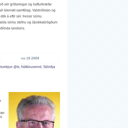
ð sér gríðarlegar og óafturkræfar
að íslenskt samfélag. Valdníðslan og
ilk á eftir sér. Þessir sömu
iðhalda sömu stefnu og óþokkabrögðum
uðlinda landsins.
feb 19 2009
svirkjun @is
,
Náttúruvernd
,
Stóriðja
r
tvær
i.