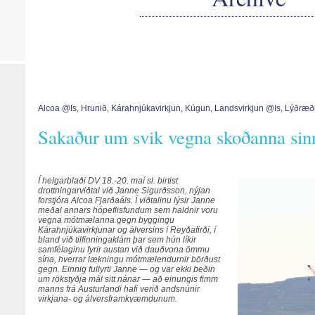
Alcoa @is
,
Hrunið
,
Kárahnjúkavirkjun
,
Kúgun
,
Landsvirkjun @is
,
Lýðræði
Sakaður um svik vegna skoðanna sin
Í helgarblaði DV 18.-20. maí sl. birtist
drottningarviðtal við Janne Sigurðsson, nýjan
forstjóra Alcoa Fjarðaáls. Í viðtalinu lýsir Janne
meðal annars hópeflisfundum sem haldnir voru
vegna mótmælanna gegn byggingu
Kárahnjúkavirkjunar og álversins í Reyðafirði, í
bland við tilfinningaklám þar sem hún líkir
samfélaginu fyrir austan við dauðvona ömmu
sína, hverrar lækningu mótmælendurnir börðust
gegn. Einnig fullyrti Janne — og var ekki beðin
um rökstyðja mál sitt nánar — að einungis fimm
manns frá Austurlandi hafi verið andsnúnir
virkjana- og álversframkvæmdunum.