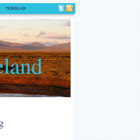
TENGLAR
eland
g