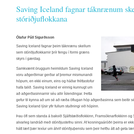
Saving Iceland fagnar táknrænum sk
stóriðjuflokkana
Ólafur Páll Sigurðsson
Saving Iceland fagnar þeim táknrænu skellum
sem stóriðjuflokkarnir þrír fengu í formi græns
skyrs í gærdag.
Samkvæmt öruggum heimildum Saving Iceland
voru aðgerðirnar gerðar af þremur mismunandi
hópum, en ekki einum, eins og háðar fréttastofur
hafa talið. Saving Iceland er einnig kunnugt um
að aðgerðasinnarnir séu allir Íslendingar. Þetta
gefur til kynna að um sé að ræða öflugan hóp aðgerðasinna sem beitir sér
Saving Iceland lýsir yfir fullum stuðningi við hópinn.
Þau öfl sem standa á bakvið Sjálfstæðisflokkinn, Framsóknarflokkinn og
alvarleg landráð með stóriðjustefnu sinni. Af kosningaáróðri þeirra er ekk
hátt lært þær lexíur um áhrif stóriðjuþenslu sem þeir hefðu átt að geta læ