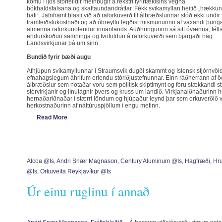
komu í ljós stórfelldir meinbugir á rekstri fyrirtækisins vegna
bókhaldsfalsana og skattaundandráttar. Fékk svikamyllan heitið „hækkun
hafi“. Jafnframt blasti við að raforkuverð til álbræðslunnar stóð ekki undir
framleiðslukostnaði og að óbreyttu legðist mismunurinn af vaxandi þung
almenna raforkunotendur innanlands. Auðhringurinn sá sitt óvænna, félls
endurskoðun samninga og tvöföldun á raforkuverði sem bjargaði hag
Landsvirkjunar þá um sinn.
Bundið fyrir bæði augu
Afhjúpun svikamyllunnar í Straumsvík dugði skammt og íslensk stjórnvöld
efnahagslegum áhrifum erlendu stóriðjustefnunnar. Einn ráðherrann af öð
álbræðslur sem notaðar voru sem pólitísk skiptimynt og fóru stækkandi sti
stórvirkjanir og línulagnir þvers og kruss um landið. Virkjanaiðnaðurinn hé
hernaðariðnaðar í stærri löndum og hjúpaður leynd þar sem orkuverðið va
herkostnaðurinn af náttúruspjöllum í engu metinn.
Read More
Alcoa @is
,
Andri Snær Magnason
,
Century Aluminum @is
,
Hagfræði
,
Hr
@is
,
Orkuveita Reykjavíkur @is
Úr einu ruglinu í annað