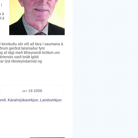
 í
a á
t á
 kinokuðu sér við að fara í saumana á
rum gerðist talsmaður fyrir
g af stigi með tilheyrandi kröfum um
rlendis varð brátt ígildi
r lýst ríkisleyndarmál og
okt 18 2008
unið
,
Kárahnjúkavirkjun
,
Landsvirkjun