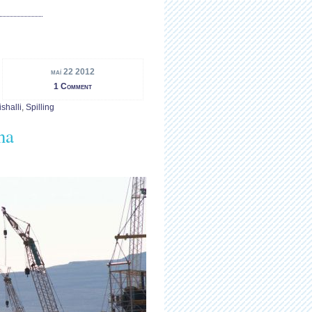
maí 22 2012
1 Comment
shalli
,
Spilling
na