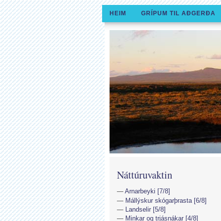
HEIM
GRÍPUM TIL AÐGERÐA
Náttúruvaktin
Arnarbeyki [7/8]
Mállýskur skógarþrasta [6/8]
Landselir [5/8]
Minkar og trjásnákar [4/8]