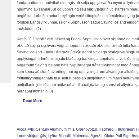
fundarboðum er auðvitað einungis að setja upp jákvæða mynd af fyrirtæk
hugmynd að samræður og upplýsing séu mikilvægur hluti starfseminnar. 
þegið fundarboðin hefur hreyfingin verið stimpluð sem ómálefnaleg og þe
forstjóri Landsvirkjunnar, Friðrik Sophusson sagði Saving Iceland eingöng
trúðslátum. (2)
Katrín Júlíusdóttir veit jafnvel og Friðrik Sophusson hver skilaboð og ma
ekki að spyrja sig hvers vegna hópurinn óskaði ekki eftir því að hitta hana
Saving Iceland – hafa í áraraðir útskýrt andóf sitt gegn stóriðjuvæðingu
upplýsingaherferðum, útgáfu blaða og bæklinga, uppihaldi á vefsíðum og
aðgerðum Saving Iceland hafa fylgt ítarlegar fréttatilkynningar með óþ
sem koma að stóriðjuvæðingunni og upplýsingar um alvarlegar afleiðinga
fréttatilkynningar hafa m.a. leitt til þess að umfjöllunin um málin hefur ví
umfjallanir fjölmiðla um neikvæð áhrif báxítgraftar og samstarf álfyrirtæ
hernaðarstofnanir. (3)
Read More
Alcoa @is
,
Century Aluminum @is
,
Grænþvottur
,
Hagfræði
,
Hlutdrægni F
Landsvirkjun @is
,
Lýðræðishalli
,
Mótmælaaðgerðir
,
Ólafur Páll Sigurðs