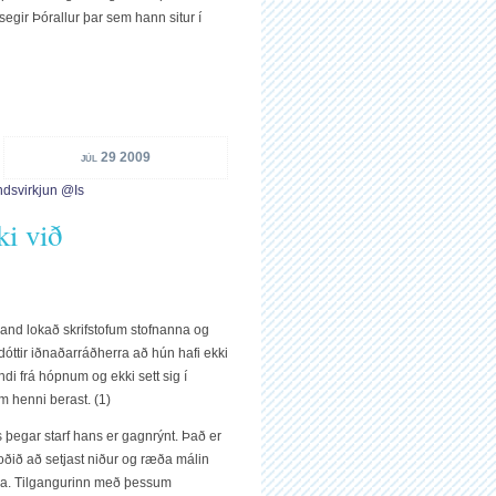
 segir Þórallur þar sem hann situr í
júl 29 2009
dsvirkjun @is
ki við
celand lokað skrifstofum stofnanna og
óttir iðnaðarráðherra að hún hafi ekki
ndi frá hópnum og ekki sett sig í
 henni berast. (1)
s þegar starf hans er gagnrýnt. Það er
oðið að setjast niður og ræða málin
okka. Tilgangurinn með þessum