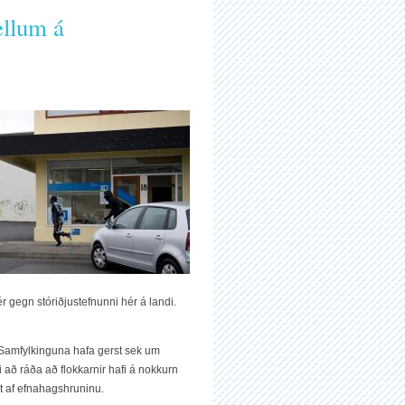
ellum á
 gegn stóriðjustefnunni hér á landi.
 Samfylkinguna hafa gerst sek um
i að ráða að flokkarnir hafi á nokkurn
rt af efnahagshruninu.