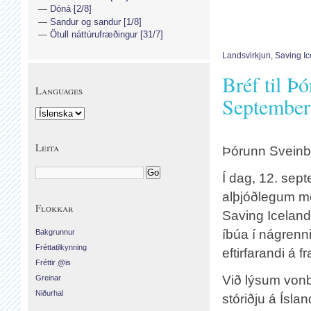
Dóná [2/8]
Sandur og sandur [1/8]
Ötull náttúrufræðingur [31/7]
Landsvirkjun
,
Saving I
Bréf til Þ
Languages
September
Leita
Þórunn Sveinbj
Í dag, 12. sept
alþjóðlegum mó
Flokkar
Saving Iceland
íbúa í nágrenni 
Bakgrunnur
Fréttatilkynning
eftirfarandi á f
Fréttir @is
Við lýsum vonb
Greinar
Niðurhal
stóriðju á Ísla