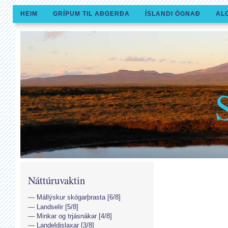
HEIM
GRÍPUM TIL AÐGERÐA
ÍSLANDI ÓGNAÐ
AL
Náttúruvaktin
Mállýskur skógarþrasta [6/8]
Landselir [5/8]
Minkar og trjásnákar [4/8]
Landeldislaxar [3/8]