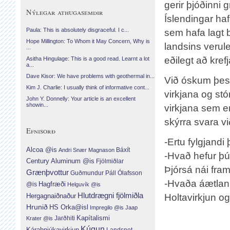
gerir þjóðinni 
Nýlegar athugasemdir
Íslendingar ha
Paula: This is absolutely disgraceful. I c...
sem hafa lagt 
Hope Millington: To Whom it May Concern, Why is
landsins verul
...
eðilegt að kref
Asitha Hingulage: This is a good read. Learnt a lot
a...
Dave Kisor: We have problems with geothermal in...
Við óskum þessv
Kim J. Charlie: I usually think of informative cont...
virkjana og stór
John Y. Donnelly: Your article is an excellent
showin...
virkjana sem e
skýrra svara vi
Efnisorð
-Ertu fylgjand
Alcoa @is
Báxít
Andri Snær Magnason
-Hvað hefur þú 
Century Aluminum @is
Fjölmiðlar
Þjórsá nái fra
Grænþvottur
Guðmundur Páll Ólafsson
-Hvaða áætlani
Hagfræði
@is
Helguvík @is
Hlutdrægni fjölmiðla
Hergagnaiðnaður
Holtavirkjun og
Hrunið
HS Orka@isl
Impregilo @is
Jaap
Jarðhiti
Kapítalismi
Krater @is
Kúgun
Kárahnjúkavirkjun
Landsnet