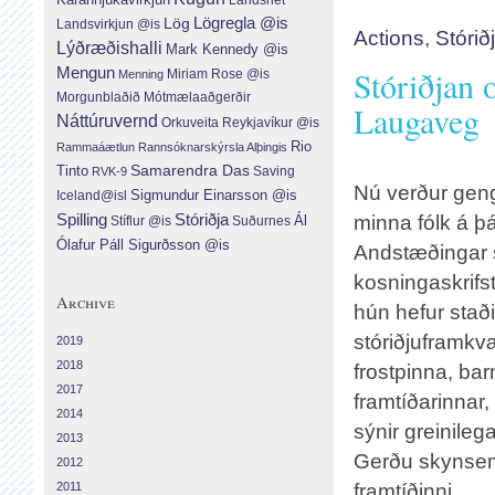
Lög
Lögregla @is
Landsvirkjun @is
Actions
,
Stórið
Lýðræðishalli
Mark Kennedy @is
Stóriðjan 
Mengun
Menning
Miriam Rose @is
Morgunblaðið
Mótmælaaðgerðir
Laugaveg
Náttúruvernd
Orkuveita Reykjavíkur @is
Rio
Rammaáætlun
Rannsóknarskýrsla Alþingis
Tinto
Samarendra Das
RVK-9
Saving
Nú verður gengi
Sigmundur Einarsson @is
Iceland@isl
Spilling
Stóriðja
minna fólk á þ
Ál
Suðurnes
Stíflur @is
Ólafur Páll Sigurðsson @is
Andstæðingar s
kosningaskrifst
Archive
hún hefur staði
stóriðjuframkvæ
2019
2018
frostpinna, bar
2017
framtíðarinnar,
2014
sýnir greinileg
2013
Gerðu skynsem
2012
2011
framtíðinni.