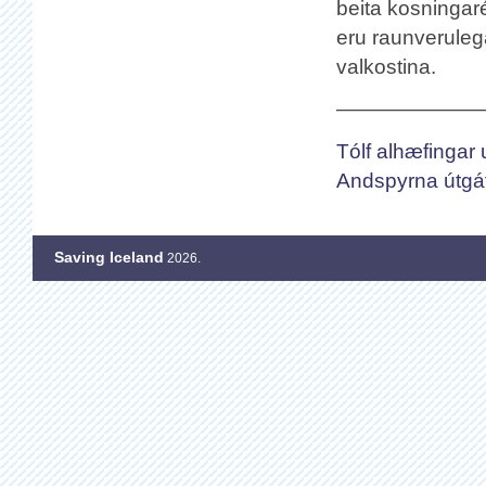
beita kosningaré
eru raunverulega
valkostina.
———————
Tólf alhæfingar 
Andspyrna útgá
Saving Iceland
2026.