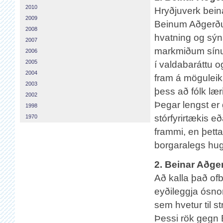
2010
Hryðjuverk bein
2009
Beinum Aðgerðum
2008
hvatning og sýn
2007
markmiðum sínum
2006
2005
í valdabaráttu o
2004
fram á möguleika
2003
þess að fólk læri 
2002
Þegar lengst er
1998
stórfyrirtækis e
1970
frammi, en þetta
borgaralegs hug
2. Beinar Aðger
Að kalla það of
eyðileggja ósnor
sem hvetur til st
Þessi rök gegn 