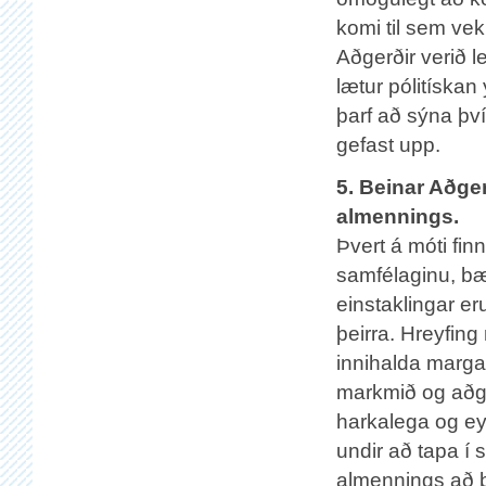
komi til sem vek
Aðgerðir verið le
lætur pólitíska
þarf að sýna því
gefast upp.
5. Beinar Aðge
almennings.
Þvert á móti fin
samfélaginu, bæ
einstaklingar eru
þeirra. Hreyfin
innihalda marga
markmið og aðge
harkalega og eyð
undir að tapa í 
almennings að þ