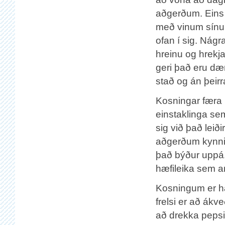
aðgerðum. Eins 
með vinum sínum
ofan í sig. Nág
hreinu og hrekja
geri það eru dæ
stað og án þeirr
Kosningar færa 
einstaklinga se
sig við það leið
aðgerðum kynnis
það býður uppá. 
hæfileika sem a
Kosningum er ha
frelsi er að ákv
að drekka pepsi 