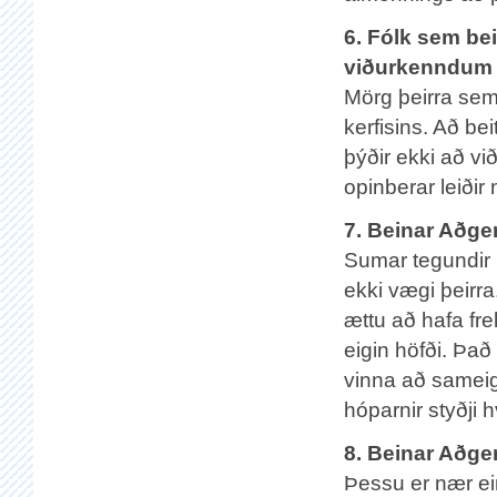
6. Fólk sem bei
viðurkenndum 
Mörg þeirra sem
kerfisins. Að be
þýðir ekki að v
opinberar leiðir 
7. Beinar Aðger
Sumar tegundir 
ekki vægi þeirra
ættu að hafa frel
eigin höfði. Það
vinna að sameig
hóparnir styðji 
8. Beinar Aðger
Þessu er nær ei