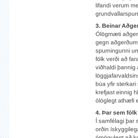
lifandi verum me
grundvallarspu
3. Beinar Aðger
Ólögmæti aðgerða
gegn aðgerðum v
spurningunni um 
fólk verði að fa
viðhaldi þannig
löggjafarvaldsin
búa yfir sterkar
krefjast einnig h
ólöglegt athæfi 
4. Þar sem fólk
Í samfélagi þar 
orðin ískyggileg
ómögulegt að k