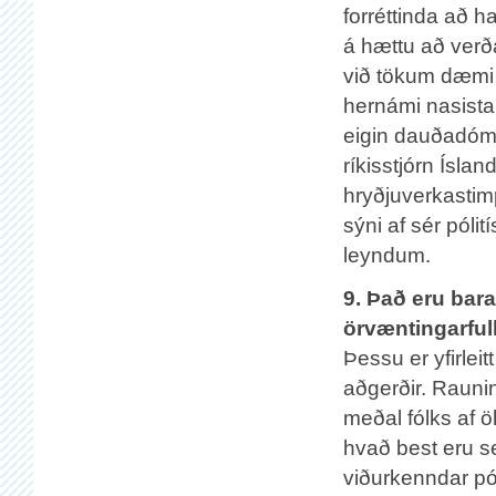
forréttinda að h
á hættu að verð
við tökum dæmi
hernámi nasista 
eigin dauðadóm 
ríkisstjórn Íslan
hryðjuverkastimp
sýni af sér póli
leyndum.
9. Það eru bar
örvæntingarful
Þessu er yfirleit
aðgerðir. Rauni
meðal fólks af ö
hvað best eru se
viðurkenndar pól