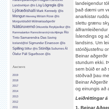
landeigendur tók
Lög
Lögregla @is
Landsvirkjun @is
það dæmi um vel
Lýðræðishalli
Mark Kennedy @is
anarkistar ruddu
Mengun
Menning
Miriam Rose @is
Morgunblaðið
Mótmælaaðgerðir
slettu grænu sky
Náttúruvernd
Orkuveita Reykjavíkur @is
álframleiðendur
Rio
Rammaáætlun
Rannsóknarskýrsla Alþingis
Íslendings og að
Tinto
Samarendra Das
Saving
landsins. Um le
Sigmundur Einarsson @is
Iceland@isl
Spilling
Stóriðja
Ál
stóriðjustefnu o
Suðurnes
Stíflur @is
Ólafur Páll Sigurðsson @is
Beinar aðgerðir
stundum ekki. Þæ
Archive
sem búið er að 
stöðvað þau m
2019
2018
Beinar Aðgerðir 
2017
og einungis að a
2014
2013
Leiðréttingar á
2012
1. Beinar Aðge
2011