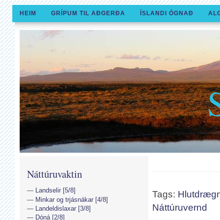
HEIM
GRÍPUM TIL AÐGERÐA
ÍSLANDI ÓGNAÐ
AL
Náttúruvaktin
Landselir [5/8]
Tags:
Hlutdrægn
Minkar og trjásnákar [4/8]
Náttúruvernd
Landeldislaxar [3/8]
Dóná [2/8]