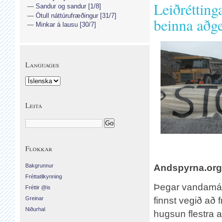
Leiðrétting
Sandur og sandur [1/8]
Ötull náttúrufræðingur [31/7]
beinna aðg
Minkar á lausu [30/7]
Languages
Leita
Flokkar
Bakgrunnur
Andspyrna.org
Fréttatilkynning
Þegar vandamál 
Fréttir @is
Greinar
finnst vegið að f
Niðurhal
hugsun flestra a