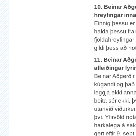
10. Beinar Aðge
hreyfingar inna
Einnig þessu er y
halda þessu fram
fjöldahreyfingar
gildi þess að not
11. Beinar Aðg
afleiðingar fyri
Beinar Aðgerðir 
kúgandi og það 
leggja ekki anna
beita sér ekki, 
utanvið viðurken
því. Yfirvöld no
harkalega á sakl
gert eftir 9. se