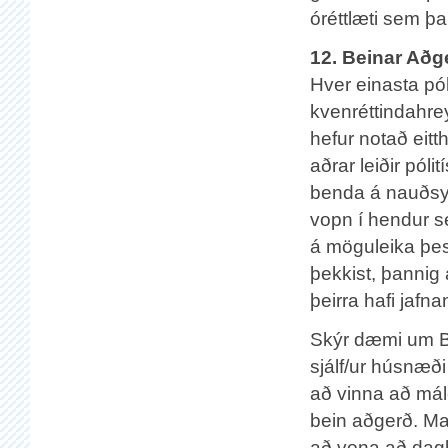
óréttlæti sem þ
12. Beinar Aðge
Hver einasta pó
kvenréttindahre
hefur notað eitt
aðrar leiðir pól
benda á nauðsyn
vopn í hendur s
á möguleika þes
þekkist, þannig a
þeirra hafi jafna
Skýr dæmi um Be
sjálf/ur húsnæði
að vinna að mál
bein aðgerð. Mað
að vona að dagbl