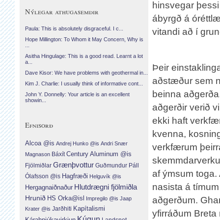
hinsvegar þessi
Nýlegar athugasemdir
ábyrgð á óréttl
Paula: This is absolutely disgraceful. I c...
vitandi að í gru
Hope Millington: To Whom it May Concern, Why is
...
Asitha Hingulage: This is a good read. Learnt a lot
a...
Þeir einstakling
Dave Kisor: We have problems with geothermal in...
aðstæður sem nút
Kim J. Charlie: I usually think of informative cont...
beinna aðgerða.
John Y. Donnelly: Your article is an excellent
showin...
aðgerðir verið v
ekki haft verkfæ
Efnisorð
kvenna, kosning
Alcoa @is
Andrej Hunko @is
Andri Snær
verkfærum þeirr
Century Aluminum @is
Báxít
Magnason
skemmdarverkum
Grænþvottur
Fjölmiðlar
Guðmundur Páll
af ýmsum toga.
Hagfræði
Ólafsson @is
Helguvík @is
nasista á tímum
Hlutdrægni fjölmiðla
Hergagnaiðnaður
Hrunið
HS Orka@isl
aðgerðum. Ghand
Impregilo @is
Jaap
Jarðhiti
Kapítalismi
Krater @is
yfirráðum Breta
Kúgun
Kárahnjúkavirkjun
Landsnet