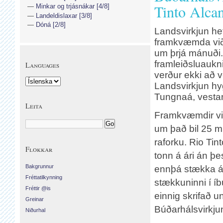
Tinto Alcan
Minkar og trjásnákar [4/8]
Landeldislaxar [3/8]
Dóná [2/8]
Landsvirkjun he
framkvæmda við 
um þrjá mánuði.
framleiðsluaukn
Languages
verður ekki að 
Landsvirkjun hyg
Tungnaá, vestan
Leita
Framkvæmdir vi
um það bil 25 mi
raforku. Rio Ti
Flokkar
tonn á ári án þe
Bakgrunnur
ennþá stækka álv
Fréttatilkynning
stækkuninni í í
Fréttir @is
einnig skrifað u
Greinar
Búðarhálsvirkju
Niðurhal