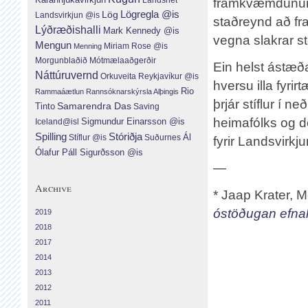
framkvæmdunum.
Lög
Lögregla @is
Landsvirkjun @is
staðreynd að f
Lýðræðishalli
Mark Kennedy @is
vegna slakrar st
Mengun
Menning
Miriam Rose @is
Morgunblaðið
Mótmælaaðgerðir
Ein helst ástæð
Náttúruvernd
Orkuveita Reykjavíkur @is
hversu illa fyri
Rio
Rammaáætlun
Rannsóknarskýrsla Alþingis
þrjár stíflur í 
Tinto
Samarendra Das
Saving
heimafólks og dó
Sigmundur Einarsson @is
Iceland@isl
Spilling
Stóriðja
Ál
Suðurnes
Stíflur @is
fyrir Landsvirkju
Ólafur Páll Sigurðsson @is
—
Archive
* Jaap Krater, 
óstöðugan efn
2019
2018
2017
2014
2013
2012
2011