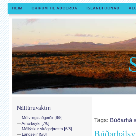
HEIM
GRÍPUM TIL AÐGERÐA
ÍSLANDI ÓGNAÐ
AL
Náttúruvaktin
Mótvægisaðgerðir [8/8]
Tags:
Búðarháls
Arnarbeyki [7/8]
Mállýskur skógarþrasta [6/8]
Búðarhálsv
Landselir [5/8]