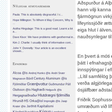
Aðspurður á Alþ
Nýlegar athugasemdir
hann vilji kanna
Paula: This is absolutely disgraceful. I c...
fjármögnun virkj
Hope Millington: To Whom it May Concern, Why is
lífeyrissjóðir æ
...
Asitha Hingulage: This is a good read. Learnt a lot
eiga hlut í álv
a...
nauðsynlegar ti
Dave Kisor: We have problems with geothermal in...
Kim J. Charlie: I usually think of informative cont...
John Y. Donnelly: Your article is an excellent
showin...
En þvert á móti
þátt í efnahag
Efnisorð
innspýtingar í efn
Alcoa @is
Andrej Hunko @is
Andri Snær
,,Lítil samfélög
Century Aluminum @is
Báxít
Magnason
verða algjörleg
Grænþvottur
Fjölmiðlar
Guðmundur Páll
ósjálfbær aðstað
Hagfræði
Ólafsson @is
Helguvík @is
Hlutdrægni fjölmiðla
Hergagnaiðnaður
Friðrik Sophuss
Hrunið
HS Orka@isl
Impregilo @is
Jaap
umræðum við líf
Jarðhiti
Kapítalismi
Krater @is
Kúgun
Kárahnjúkavirkjun
Landsnet