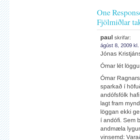
One Response
Fjölmiðlar ta
paul
skrifar:
ágúst 8, 2009 kl.
Jónas Kristjáns
Ómar lét löggu
Ómar Ragnarsso
sparkað í höfuð
andófsfólk hafi
lagt fram mynds
löggan ekki ge
í andófi. Sem b
andmæla lygum 
vinsemd: Varað