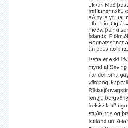
okkur. Með þess
fréttamennsku er
að hylja yfir ra
ofbeldið. Og á 
meðal þeirra se
Íslands. Fjölmið
Ragnarssonar á o
án þess að birta
Þetta er ekki í 
mynd af Saving 
í andófi sínu g
yfirgangi kapítali
Ríkissjónvarpsi
fengju borgað fyr
frelsisskerðingu
stuðnings og þrá
Iceland um ósann