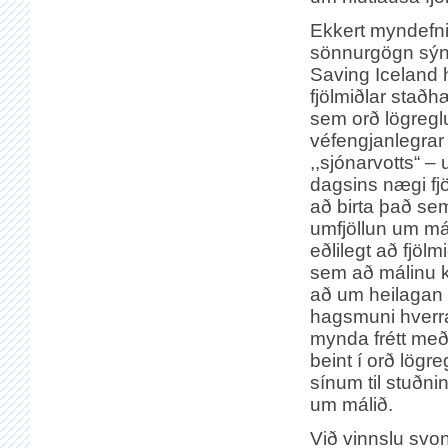
Ekkert myndefn
sönnurgögn sýn
Saving Iceland 
fjölmiðlar staðh
sem orð lögregl
véfengjanlegrar
,,sjónarvotts“ –
dagsins nægi fjö
að birta það sem 
umfjöllun um má
eðlilegt að fjölmi
sem að málinu k
að um heilagan s
hagsmuni hverra 
mynda frétt með 
beint í orð lögr
sínum til stuðni
um málið.
Við vinnslu svo