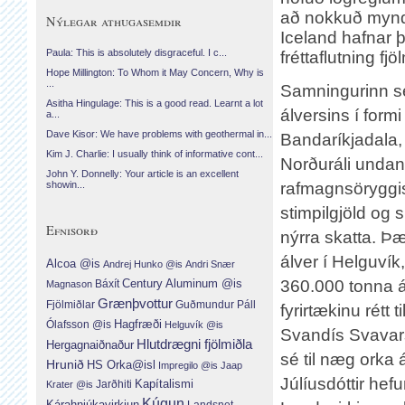
að nokkuð myndef
Nýlegar athugasemdir
Iceland hafnar 
Paula: This is absolutely disgraceful. I c...
fréttaflutning fjö
Hope Millington: To Whom it May Concern, Why is
...
Samningurinn sem 
Asitha Hingulage: This is a good read. Learnt a lot
álversins í form
a...
Dave Kisor: We have problems with geothermal in...
Bandaríkjadala, 
Kim J. Charlie: I usually think of informative cont...
Norðuráli undan
John Y. Donnelly: Your article is an excellent
rafmagnsöryggis
showin...
stimpilgjöld og
Efnisorð
nýrra skatta. Þæ
álver í Helguví
Alcoa @is
Andrej Hunko @is
Andri Snær
Century Aluminum @is
360.000 tonna ál
Báxít
Magnason
Grænþvottur
Fjölmiðlar
Guðmundur Páll
fyrirtækinu rétt t
Hagfræði
Ólafsson @is
Helguvík @is
Svandís Svavars
Hlutdrægni fjölmiðla
Hergagnaiðnaður
sé til næg orka 
Hrunið
HS Orka@isl
Impregilo @is
Jaap
Júlíusdóttir hef
Jarðhiti
Kapítalismi
Krater @is
Kúgun
Kárahnjúkavirkjun
Landsnet