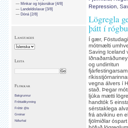
Minkar og trjásnákar [4/8]
Repression
,
Sav
Landeldislaxar [3/8]
Dóná [2/8]
Lögregla ge
þátt í rógbu
Languages
Í gær, Föstudag
mótmælti umhver
Saving Iceland 
Iðnaðarráðuney
Leita
og undirritun
fjárfestingarsa
ríkisstjórnarinn
vegna álvers í H
Flokkar
stað. Þegar mó
ljúka mætti lögr
Bakgrunnur
handtók 5 einst
Fréttatilkynning
sérstaklega alva
Fréttir @is
frá atvikinu en 
Greinar
fjölmiðlar óspar
Niðurhal
höfuð lögreglu