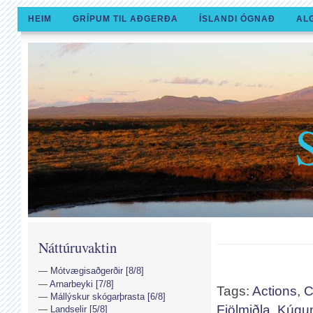
HEIM
GRÍPUM TIL AÐGERÐA
ÍSLANDI ÓGNAÐ
AL
Náttúruvaktin
Mótvægisaðgerðir [8/8]
Arnarbeyki [7/8]
Tags:
Actions
,
C
Mállýskur skógarþrasta [6/8]
Fjölmiðla
,
Kúgu
Landselir [5/8]