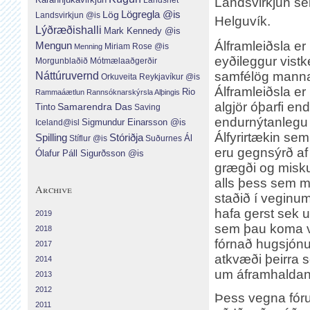
Landsvirkjun selj
Lög
Lögregla @is
Landsvirkjun @is
Helguvík.
Lýðræðishalli
Mark Kennedy @is
Álframleiðsla e
Mengun
Menning
Miriam Rose @is
eyðileggur vistk
Morgunblaðið
Mótmælaaðgerðir
samfélög manna
Náttúruvernd
Orkuveita Reykjavíkur @is
Álframleiðsla er 
Rio
Rammaáætlun
Rannsóknarskýrsla Alþingis
algjör óþarfi end
Tinto
Samarendra Das
Saving
endurnýtanlegu 
Sigmundur Einarsson @is
Iceland@isl
Álfyrirtækin sem 
Spilling
Stóriðja
Ál
Suðurnes
Stíflur @is
eru gegnsýrð af
Ólafur Páll Sigurðsson @is
grægði og misku
alls þess sem 
Archive
staðið í veginum
hafa gerst sek 
2019
sem þau koma v
2018
fórnað hugsjónum
2017
atkvæði þeirra s
2014
um áframhaldan
2013
2012
Þess vegna fóru
2011