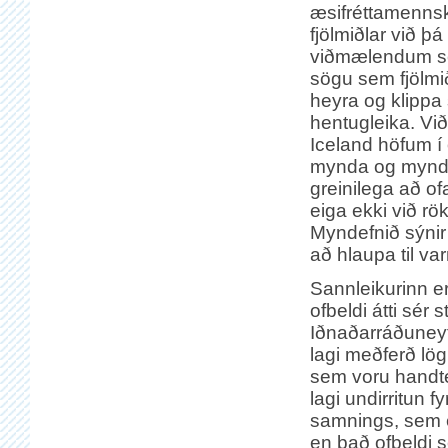
æsifréttamenns
fjölmiðlar við þá
viðmælendum s
sögu sem fjölmiðla
heyra og klippa 
hentugleika. Vi
Iceland höfum í 
mynda og mynd
greinilega að of
eiga ekki við rök
Myndefnið sýnir 
að hlaupa til v
Sannleikurinn er
ofbeldi átti sér s
Iðnaðarráðuneyti
lagi meðferð lö
sem voru handte
lagi undirritun f
samnings, sem e
en það ofbeldi 