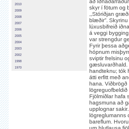
að Iðnaðarráðu
2010
skyr í fötum og
2009
,,Stóriðjan græði
2008
blæðir”. Skyrinu v
2007
lúxusbifreið ið
2006
á veggi bygging
2005
var strengdur g
2004
Fyrir þessa aðge
2003
hópnum misþyrmt
2002
sviptir frelsinu o
1998
gæsluvarðhald. 
1970
handteknu; tók
átti erfitt með a
hana. Viðbrögð 
lögreguofbeldið 
Fjölmiðlar hafa 
hagsmuna að gæt
upplognar sakir.
lögreglumanns o
bareflum. Hvoru 
um hlutlausa fjö