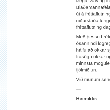
Þegar Saving Ic
Blaðamannafélag
út á fréttaflutni
niðurstaða fengi
fréttaflutning da
Með þessu bréf
ósannindi lögreg
hálfu að okkar s
frásögn okkar o
minnsta möguleg
fjölmiðlun.
Við munum senda
—
Heimildir: