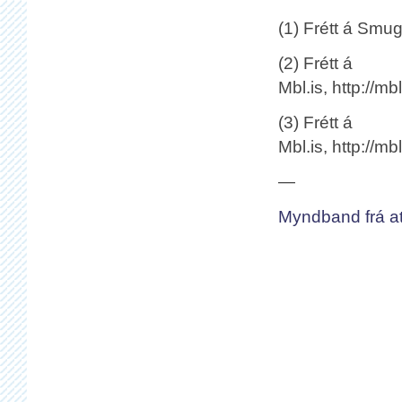
(1) Frétt á Smugu
(2) Frétt á
Mbl.is, http://mb
(3) Frétt á
Mbl.is, http://m
—
Myndband frá a