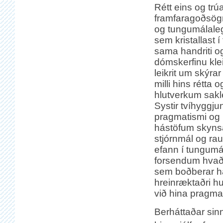
Rétt eins og trú
framfaragoðsög
og tungumálaleg
sem kristallast 
sama handriti og
dómskerfinu klei
leikrit um skýrar
milli hins rétta 
hlutverkum sakl
Systir tvíhyggjun
pragmatismi og
hástöfum skynsa
stjórnmál og rau
efann í tungumál
forsendum hvaða
sem boðberar ha
hreinræktaðri h
við hina pragmat
Berháttaðar sin