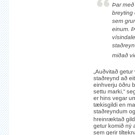
Þar með 
breyting
sem grun
einum. Þ
vísindal
staðreynd
miðað vi
„Auðvitað getur
staðreynd að ei
einhverju öðru b
settu marki,“ se
er hins vegar 
tækisgildi en ma
staðreyndum og 
hreinræktað gild
getur komið ný 
sem gerir tilte