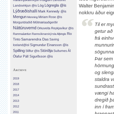
Walter Benjamin
Lög
Lögregla @is
Landsvirkjun @is
Lýðræðishalli
Mark Kennedy @is
nokkru áður eig
Mengun
Menning
Miriam Rose @is
Morgunblaðið
Mótmælaaðgerðir
Til er my
Náttúruvernd
Orkuveita Reykjavíkur @is
getur að 
Rio
Rammaáætlun
Rannsóknarskýrsla Alþingis
frá einh
Tinto
Samarendra Das
Saving
munnurin
Sigmundur Einarsson @is
Iceland@isl
Spilling
Stóriðja
Ál
sögunnar 
Suðurnes
Stíflur @is
Ólafur Páll Sigurðsson @is
Þar sem o
hörmunga
Archive
og slengi
staldra 
2019
2018
sundrast 
2017
vængi han
2014
dregið þ
2013
inn í fra
2012
2011
hrannast 