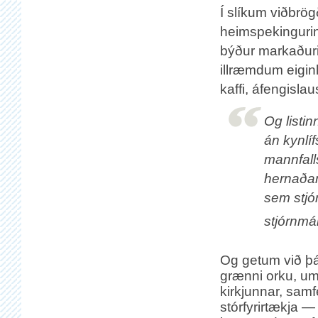
Í slíkum viðbrög
heimspekingurinn
býður markaðuri
illræmdum eigin
kaffi, áfengisla
Og listi
án kynlí
mannfall
hernaðar
sem stjó
stjórnmá
Og getum við þá
grænni orku, u
kirkjunnar, samf
stórfyrirtækja —