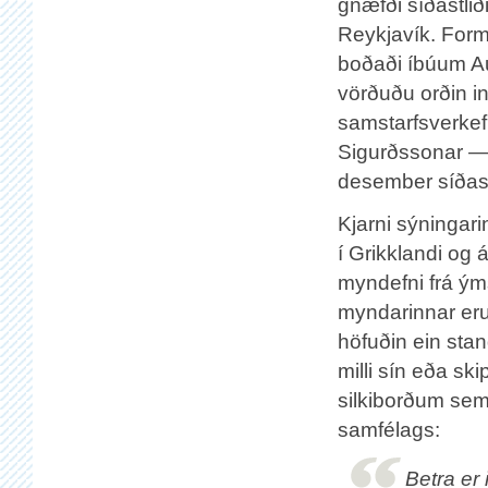
gnæfði síðastlið
Reykjavík. Formu
boðaði íbúum A
vörðuðu orðin 
samstarfsverkef
Sigurðssonar — s
desember síðast
Kjarni sýningar
í Grikklandi og 
myndefni frá ým
myndarinnar eru t
höfuðin ein stan
milli sín eða sk
silkiborðum sem 
samfélags:
Betra er 