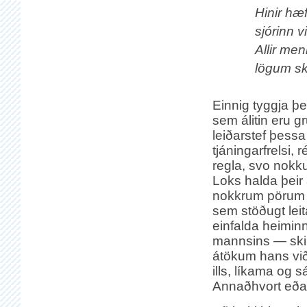
Hinir hæf
sjórinn v
Allir men
lögum sk
Einnig tyggja þe
sem álitin eru g
leiðarstef þess
tjáningarfrelsi, r
regla, svo nokk
Loks halda þeir á
nokkrum pörum 
sem stöðugt leit
einfalda heiminn
mannsins — ski
átökum hans við
ills, líkama og s
Annaðhvort eða