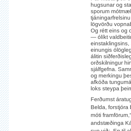
hugsunar og sta
sporum mótmæ
tjáningarfrelsi
lögvörðu vopnabú
Og rétt eins og o
— ólíkt valdbeit
einstaklingsins,
einungis ólögleg
álitin siðferðis
orðskilningur hi
sjálfgefna. Sam
og merkingu þes
afkóða tungumál
loks steypa þeim 
Ferðumst áratug
Belda, forstjóra 
móti framförum,“
andstæðinga Kár
svo við: „En til