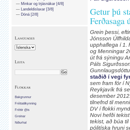
Minkar og trjásnákar [4/8]
Getur þú st
Landeldislaxar [3/8]
Dóná [2/8]
Ferðasaga ú
Grein þessi, efti
Languages
Jónsson Úlfhilda
upphaflega í 1. 
og Menningar 2
út frá sýningu A
Leita
Páls Sigurðsson
Gunnlaugsdóttur
staðið í vegi f
sem fram fór í N
Flokkar
Reykjavík frá se
desember 2012.
Bakgrunnur
tilnefnd til men
Fréttatilkynning
DV í flokki mynd
Fréttir @is
Novi hefði teki
Greinar
tekist, að búa t
Niðurhal
pólitíska hruni 