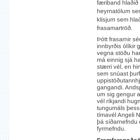
færiband hlaðið
heyrnatólum sem
klisjum sem hl
frasamartröð.
Þótt frasarnir s
innbyrðis ólíkir g
vegna stöðu hans
má einnig sjá ha
stærri vél, en h
sem snúast þurf
uppistöðutannhjó
gangandi. Ands
um sig gengur að
vél ríkjandi hu
tungumáls þess 
tímavél Angeli 
þá síðarnefndu e
fyrrnefndu.