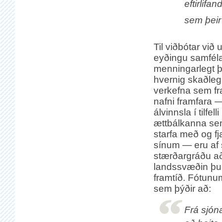
eftirlif
sem þeir 
Til viðbótar við
eyðingu samféla
menningarlegt þ
hvernig skaðleg
verkefna sem f
nafni framfara —
álvinnsla í tilfel
ættbálkanna se
starfa með og fj
sínum — eru af s
stærðargráðu að
landssvæðin þur
framtíð. Fótunu
sem þýðir að:
Frá sjóna