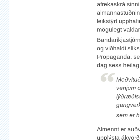
afrekaskrá sinn
almannastuðning 
leikstýrt uppha
mögulegt valdar
Bandaríkjastjór
og viðhaldi slík
Propaganda, sem 
dag sess heilag
Meðvitu
venjum o
lýðræðis
gangverk
sem er h
Almennt er auðvi
upplýsta ákvörð