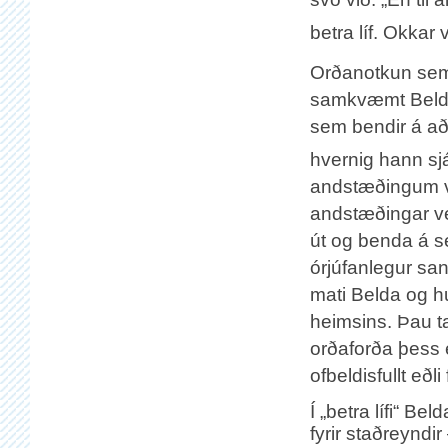
betra líf. Okkar 
Orðanotkun sem
samkvæmt Belda 
sem bendir á að 
hvernig hann sjá
andstæðingum vi
andstæðingar ve
út og benda á sé
órjúfanlegur san
mati Belda og h
heimsins. Þau t
orðaforða þess e
ofbeldisfullt eð
Í „betra lífi“ Bel
fyrir staðreynd