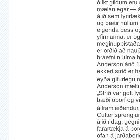
ólíkt gildum eru
mælanlegar — á
álið sem fyrirtæk
og bætir núllum
eigenda þess o
yfirmanna, er og
meginuppistaða 
er orðið að nau
hráefni nútíma 
Anderson árið 1
ekkert stríð er
eyða gífurlegu m
Anderson mælti 
„Stríð var gott f
bæði óþörf og vil
álframleiðendur.
Cutter sprengju
álið í dag, gegn
farartækja á bor
ofan á jarðaberi