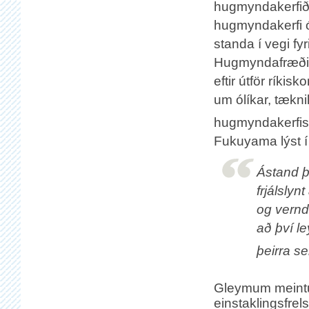
hugmyndakerfið
hugmyndakerfi ó
standa í vegi fy
Hugmyndafræðil
eftir útför ríkis
um ólíkar, tækn
hugmyndakerfis
Fukuyama lýst í
Ástand þ
frjálslyn
og vernda
að því ley
þeirra se
Gleymum meint
einstaklingsfrel