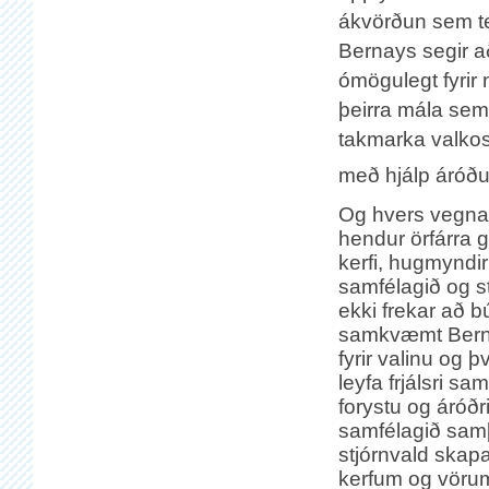
ákvörðun sem te
Bernays segir a
ómögulegt fyrir 
þeirra mála sem
takmarka valkost
með hjálp áróðu
Og hvers vegna 
hendur örfárra
kerfi, hugmyndi
samfélagið og s
ekki frekar að 
samkvæmt Bernay
fyrir valinu og 
leyfa frjálsri 
forystu og áróð
samfélagið samþ
stjórnvald skap
kerfum og vöru