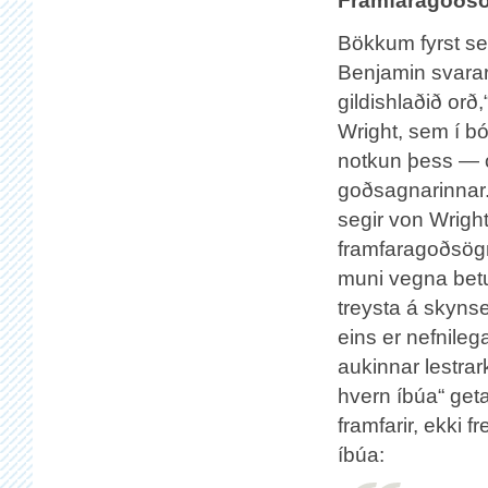
Framfaragoðs
Bökkum fyrst se
Benjamin svarar:
gildishlaðið orð
Wright, sem í bó
notkun þess — 
goðsagnarinnar. 
segir von Wright
framfaragoðsög
muni vegna betur
treysta á skyns
eins er nefnile
aukinnar lestrar
hvern íbúa“ get
framfarir, ekki 
íbúa: