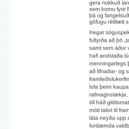
gera nokkuð langa
sem komu fyrir 
þá og fangelsuð
göfugu réttlæti 
Þegar söguspek
fullyrða að þó „
samt sem áður v
hafi andstaða lú
menningarlegs þ
að lifnaðar- og s
framleiðslukerfin
lofa þeim kaupa
rafmagnstækja, 
öll háð gildisma
móti talist til 
láta neyða upp á
fordæmda valdbe