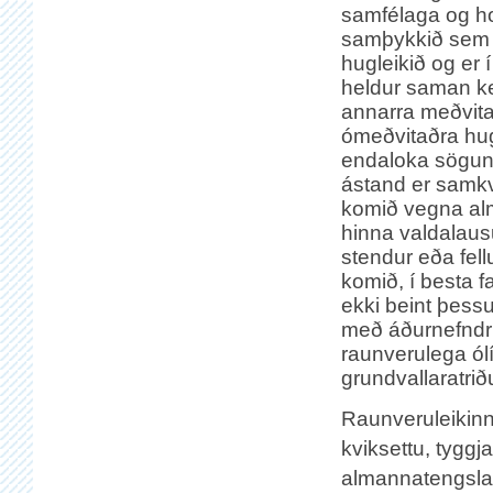
samfélaga og h
samþykkið sem
hugleikið og er 
heldur saman k
annarra meðvit
ómeðvitaðra h
endaloka sögunn
ástand er samkv
komið vegna a
hinna valdalau
stendur eða fell
komið, í besta fa
ekki beint þess
með áðurnefndri
raunverulega ól
grundvallaratri
Raunveruleikinn
kviksettu, tyggj
almannatengsla