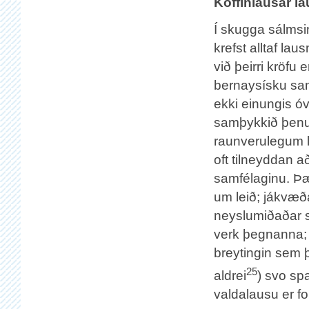
Koffínlausar la
Í skugga sálmsi
krefst alltaf lau
við þeirri kröfu
bernaysísku sam
ekki einungis ó
samþykkið þenur 
raunverulegum l
oft tilneyddan a
samfélaginu. Þær
um leið; jákvæða
neyslumiðaðar 
verk þegnanna; e
breytingin sem þ
25
aldrei
) svo sp
valdalausu er fo