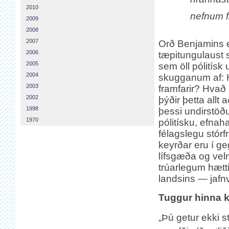
2010
nefnum fr
2009
2008
2007
Orð Benjamins 
2006
tæpitungulaust 
2005
sem öll pólitísk
2004
skugganum af: 
2003
framfarir? Hvað
2002
þýðir þetta allt 
1998
þessi undirstöðu
1970
pólitísku, efna
félagslegu stó
keyrðar eru í ge
lífsgæða og velm
trúarlegum hætti,
landsins — jafnv
Tuggur hinna k
„Þú getur ekki s