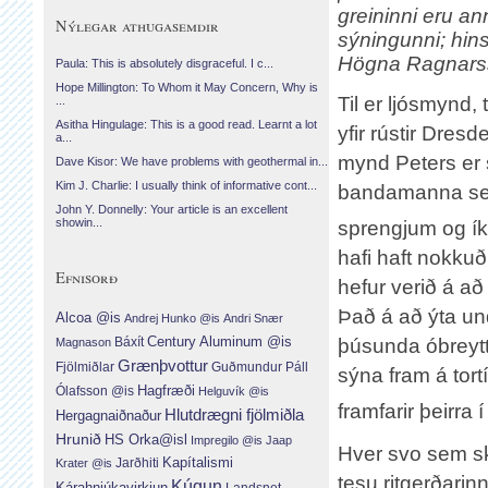
greininni eru an
Nýlegar athugasemdir
sýningunni; hin
Högna Ragnars
Paula: This is absolutely disgraceful. I c...
Hope Millington: To Whom it May Concern, Why is
Til er ljósmynd, 
...
Asitha Hingulage: This is a good read. Learnt a lot
yfir rústir Dres
a...
mynd Peters er 
Dave Kisor: We have problems with geothermal in...
Kim J. Charlie: I usually think of informative cont...
bandamanna sem 
John Y. Donnelly: Your article is an excellent
showin...
sprengjum og ík
hafi haft nokku
Efnisorð
hefur verið á að
Það á að ýta un
Alcoa @is
Andrej Hunko @is
Andri Snær
Century Aluminum @is
Báxít
þúsunda óbreyttr
Magnason
Grænþvottur
Fjölmiðlar
Guðmundur Páll
sýna fram á tor
Hagfræði
Ólafsson @is
Helguvík @is
framfarir þeirra í
Hlutdrægni fjölmiðla
Hergagnaiðnaður
Hrunið
HS Orka@isl
Impregilo @is
Jaap
Hver svo sem ský
Jarðhiti
Kapítalismi
Krater @is
tesu ritgerðarin
Kúgun
Kárahnjúkavirkjun
Landsnet