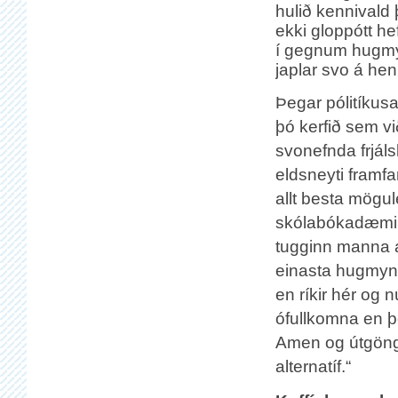
hulið kennivald
ekki gloppótt he
í gegnum hugmyn
japlar svo á henn
Þegar pólitíkusa
þó kerfið sem v
svonefnda frjáls
eldsneyti framfa
allt besta mögu
skólabókadæmi 
tugginn manna á 
einasta hugmynd
en ríkir hér og 
ófullkomna en þó
Amen og útgöng
alternatíf.“