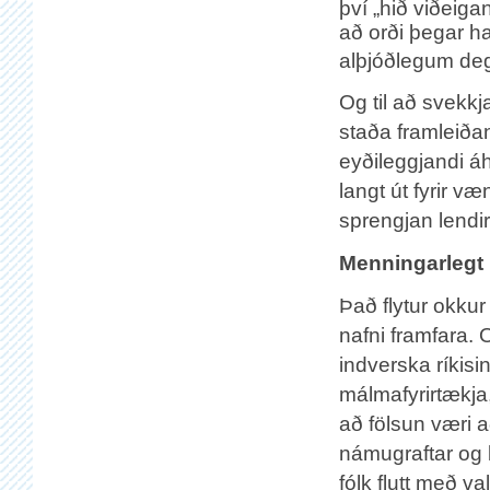
því „hið viðeig
að orði þegar han
alþjóðlegum degi
Og til að svekk
staða framleiða
eyðileggjandi áh
langt út fyrir v
sprengjan lendir
Menningarlegt
Það flytur okkur
nafni framfara.
indverska ríkisi
málmafyrirtækja
að fölsun væri 
námugraftar og 
fólk flutt með 