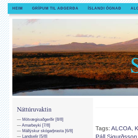
HEIM
GRÍPUM TIL AÐGERÐA
ÍSLANDI ÓGNAÐ
AL
Náttúruvaktin
Mótvægisaðgerðir [8/8]
Arnarbeyki [7/8]
Tags:
ALCOA
,
K
Mállýskur skógarþrasta [6/8]
Páll Sigurðsson
Landselir [5/8]