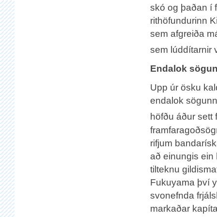
skó og þaðan í f
rithöfundurinn K
sem afgreiða m
sem lúddítarnir v
Endalok sögun
Upp úr ösku kal
endalok sögunn
höfðu áður sett
framfaragoðsögn
rifjum bandarís
að einungis ein 
tilteknu gildisma
Fukuyama því yf
svonefnda frjál
markaðar kapíta