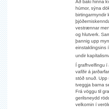
Að baki hinna kv
húmor, sýna dök
birtingarmyndir 
þjóðerniskennda
vestrænnar menn
og hlutverk. Sam
þannig upp mynd 
einstaklingsins 
undir kapítalism
Í grafhvelfingu 
vafðir á jarðarfa
stóð snuð. Upp 
tveggja barna s
Frá vöggu til gr
gerilsneydd röd
velkomin í veröl