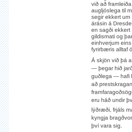
við að framleiða
augljóslega til 
segir ekkert um 
árásin á Dresde
en sagði ekkert 
gildismati og þa
einhverjum eins 
fyrirbæris alltaf
Á skjön við þá 
— þegar hið jar
guðlega — hafi k
að prestskraganu
framfaragoðsögni
eru háð undir því
lýðræði, frjáls 
kyngja bragðvond
því vara sig.