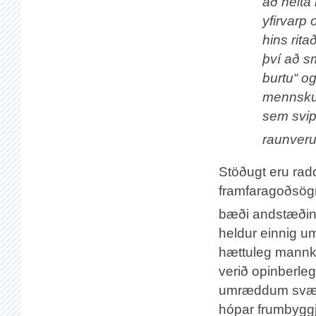
að heita
yfirvarp 
hins rita
því að s
burtu“ o
mennskunn
sem svipt
raunveru
Stöðugt eru ra
framfaragoðsögni
bæði andstæðing
heldur einnig u
hættuleg mannky
verið opinberleg
umræddum svæðu
hópar frumbygg