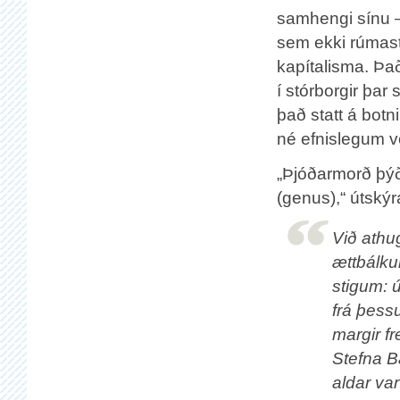
samhengi sínu 
sem ekki rúmast
kapítalisma. Það
í stórborgir þar
það statt á botn
né efnislegum v
„Þjóðarmorð þýði
(genus),“ útský
Við athu
ættbálku
stigum: 
frá þess
margir fr
Stefna B
aldar va