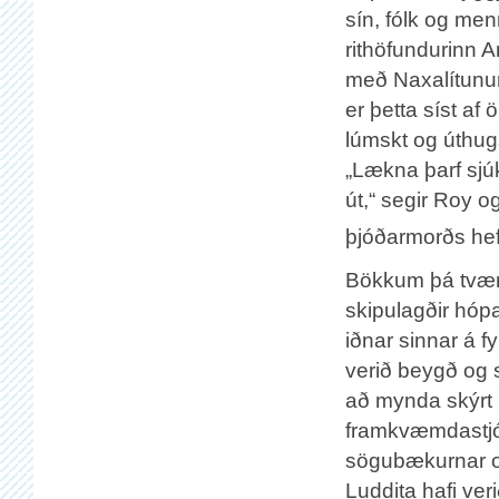
sín, fólk og men
rithöfundurinn A
með Naxalítunum
er þetta síst af
lúmskt og úthug
„Lækna þarf sjú
út,“ segir Roy 
þjóðarmorðs hef
Bökkum þá tvær a
skipulagðir hóp
iðnar sinnar á f
verið beygð og s
að mynda skýrt 
framkvæmdastjóra
sögubækurnar og
Luddita hafi ver