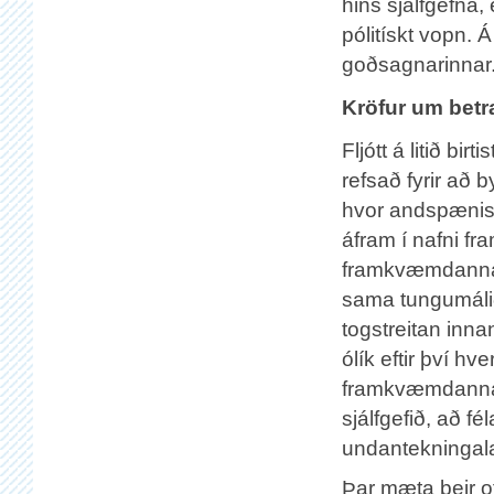
hins sjálfgefna,
pólitískt vopn. Á
goðsagnarinnar
Kröfur um betra
Fljótt á litið bi
refsað fyrir að 
hvor andspænis 
áfram í nafni f
framkvæmdanna, 
sama tungumálið.
togstreitan inna
ólík eftir því hv
framkvæmdanna b
sjálfgefið, að f
undantekningala
Þar mæta þeir of