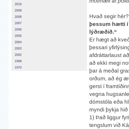
mótmæli af pólit
2010
2009
Hvað segir hér?
2008
þessum hætti í 
2007
2006
lýðræðið.“
2005
Er hægt að kveð
2004
þessari yfirlýsin
2003
afdráttarlaust a
2002
1998
að ekki megi no
1970
þar á meðal gr
orðum, að ég ætl
gerst í framtíð
vegna hugsanleg
dómstóla eða hl
myndi þykja hið
1) Það liggur fyr
tengslum við K