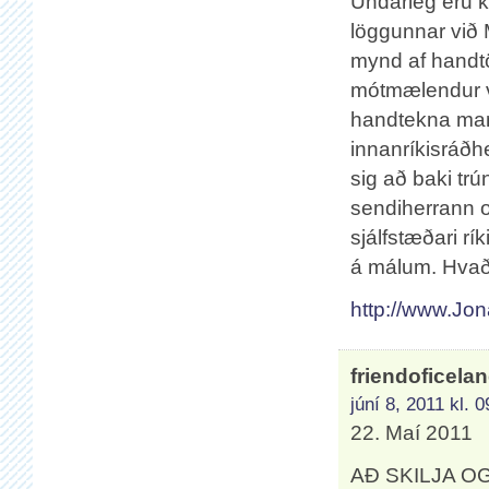
Undarleg eru 
löggunnar við 
mynd af handtö
mótmælendur v
handtekna man
innanríkisráðhe
sig að baki tr
sendiherrann o
sjálfstæðari rí
á málum. Hva
http://www.Jon
friendoficela
júní 8, 2011 kl. 
22. Maí 2011
AÐ SKILJA O