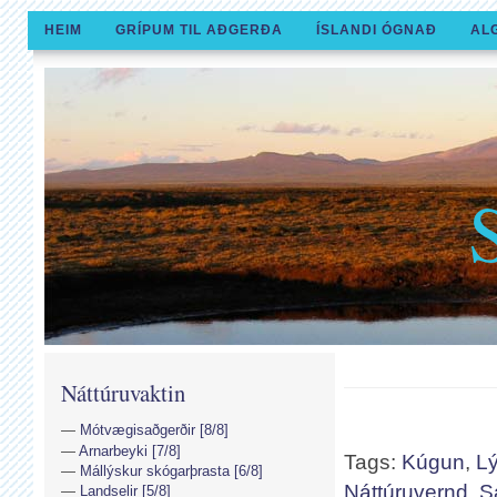
HEIM
GRÍPUM TIL AÐGERÐA
ÍSLANDI ÓGNAÐ
AL
Náttúruvaktin
Mótvægisaðgerðir [8/8]
Arnarbeyki [7/8]
Tags:
Kúgun
,
Lý
Mállýskur skógarþrasta [6/8]
Náttúruvernd
,
S
Landselir [5/8]