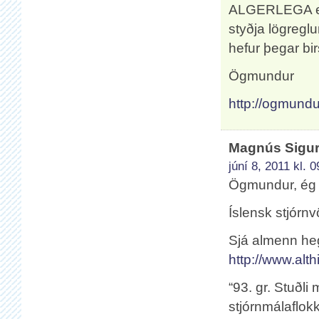
ALGERLEGA ein
styðja lögregl
hefur þegar bir
Ögmundur
http://ogmundu
Magnús Sigu
júní 8, 2011 kl. 
Ögmundur, ég k
Íslensk stjórnv
Sjá almenn hegn
http://www.alt
“93. gr. Stuðli 
stjórnmálaflokk