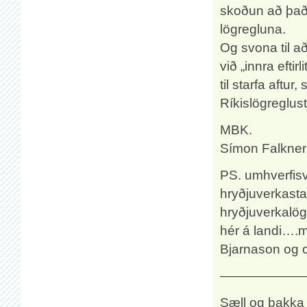
skoðun að það 
lögregluna.
Og svona til a
við „innra efti
til starfa aftur
Ríkislögreglustj
MBK.
Símon Falkner
PS. umhverfis
hryðjuverkast
hryðjuverkalög
hér á landi….
Bjarnason og co
——————
Sæll og þakka 