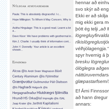
hennar að einhve
Nýlegar athugasemdir
svo skýr að engi
Paula: This is absolutely disgraceful. I c...
Ekki er að skilj
Hope Millington: To Whom it May Concern, Why is
mig ekki gera 
...
þótt ég telji
„að 
Asitha Hingulage: This is a good read. Learnt a lot
a...
lögregluyfirvald
Dave Kisor: We have problems with geothermal in...
ríkislögreglustj
Kim J. Charlie: I usually think of informative cont...
John Y. Donnelly: Your article is an excellent
vélhjólagengja.“
showin...
spyr hvernig á þ
bresku lögreglun
Efnisorð
ólöglegra aðger
Alcoa @is
Báxít
Andri Snær Magnason
náttúruverndars
Century Aluminum @is
Fjölmiðlar
glæpastarfsemi
Grænþvottur
Guðmundur Páll Ólafsson
Hagfræði
@is
Helguvík @is
Ef Árni Finnsson
Hlutdrægni fjölmiðla
Hergagnaiðnaður
að hann dregur r
Hrunið
HS Orka@isl
Impregilo @is
ISAL
annars:
Jarðhiti
Kapítalismi
Jaap Krater @is
Kúgun
Kárahnjúkavirkjun
Landsnet