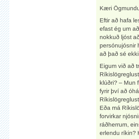
Kæri Ögmundu
Eftir að hafa l
efast ég um að 
nokkuð ljóst a
persónujósnir h
að það sé ekki
Eigum við að tr
Ríkislögreglust
klúðri? – Mun f
fyrir því að óhá
Ríkislögreglus
Eða má Ríkislö
forvirkar njósn
ráðherrum, ein
erlendu ríkin? 