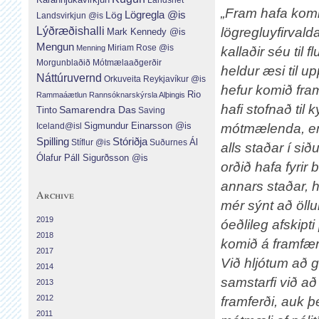
„Fram hafa komi
Lög
Lögregla @is
Landsvirkjun @is
Lýðræðishalli
lögregluyfirvald
Mark Kennedy @is
Mengun
Menning
Miriam Rose @is
kallaðir séu til 
Morgunblaðið
Mótmælaaðgerðir
heldur æsi til u
Náttúruvernd
Orkuveita Reykjavíkur @is
hefur komið fra
Rio
Rammaáætlun
Rannsóknarskýrsla Alþingis
hafi stofnað til
Tinto
Samarendra Das
Saving
Sigmundur Einarsson @is
mótmælenda, en 
Iceland@isl
Spilling
Stóriðja
Ál
Suðurnes
Stíflur @is
alls staðar í s
Ólafur Páll Sigurðsson @is
orðið hafa fyri
annars staðar, 
Archive
mér sýnt að öl
2019
óeðlileg afskipt
2018
komið á framfæri
2017
Við hljótum að g
2014
samstarfi við að
2013
2012
framferði, auk þ
2011