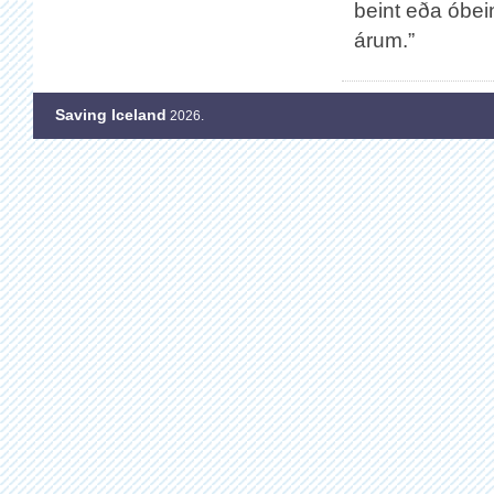
beint eða óbein
árum.”
Saving Iceland
2026.