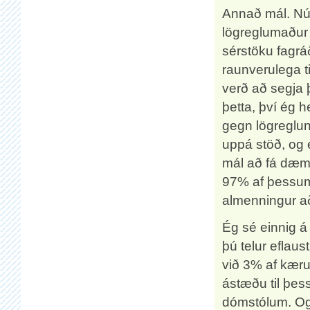
Annað mál. Nú b
lögreglumaður 
sérstöku fagrá
raunverulega t
verð að segja þ
þetta, því ég 
gegn lögreglunn
uppá stöð, og 
mál að fá dæm
97% af þessum
almenningur að
Ég sé einnig á
þú telur eflaus
við 3% af kæru
ástæðu til þess
dómstólum. Og 