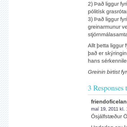
2) Það liggur fy
pólitísk grasrót
3) Það ligg
ur fy
greinarmunur ve
stjórnmálasamta
Allt þetta liggur
það er skýringin
hans sérkennile
Greinin birtist f
3 Responses t
friendoficela
maí 19, 2011 kl.
Ósjálfstæður