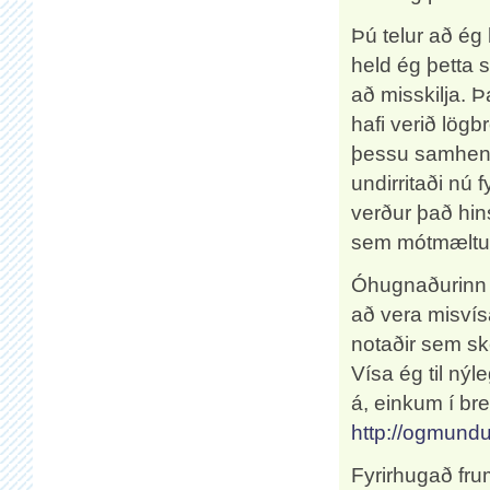
Þú telur að ég 
held ég þetta 
að misskilja. 
hafi verið lögb
þessu samhengi
undirritaði nú f
verður það hin
sem mótmæltu 
Óhugnaðurinn s
að vera misvís
notaðir sem s
Vísa ég til ný
á, einkum í br
http://ogmundu
Fyrirhugað fru