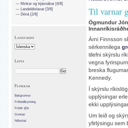
Minkar og trjásnákar [4/8]
Til varnar 
Landeldislaxar [3/8]
Dóná [2/8]
Ögmundur Jó
Innanríkisráðh
Languages
Árni Finnsson sk
sérkennilega
gr
tilefni skýrslu rí
Leita
vegna fyrirspur
breska fluguma
Kennedy.
Flokkar
Í skýrslu ríkisl
Bakgrunnur
upplýsingar erl
Fréttatilkynning
ekki upplýsinga
Fréttir @is
Greinar
Um leið og skýrs
Niðurhal
yfirlýsingu sem 