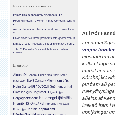
Nýlegar athugasemdir
Paula: This is absolutely disgraceful. I c...
Hope Millington: To Whom it May Concern, Why is
...
Asitha Hingulage: This is a good read. Learnt a lot
Atli Þór Fann
a...
Dave Kisor: We have problems with geothermal in...
Lundúnarlögregl
Kim J. Charlie: I usually think of informative cont...
vegna framfe
John Y. Donnelly: Your article is an excellent
showin...
njósnaði um an
kafla í langri
Efnisorð
meðal annars u
Alcoa @is
Andrej Hunko @is
Andri Snær
Kárahnjúkavirkj
Century Aluminum @is
Báxít
Magnason
því fram að þau
Grænþvottur
Fjölmiðlar
Guðmundur Páll
Þær yfirlýsinga
Hagfræði
Ólafsson @is
Helguvík @is
Hlutdrægni fjölmiðla
aðeins af Kenn
Hergagnaiðnaður
Hrunið
HS Orka@isl
Impregilo @is
Jaap
ítrekað fram í
Jarðhiti
Kapítalismi
Krater @is
upplýsingar um
Kúgun
Kárahnjúkavirkjun
Landsnet