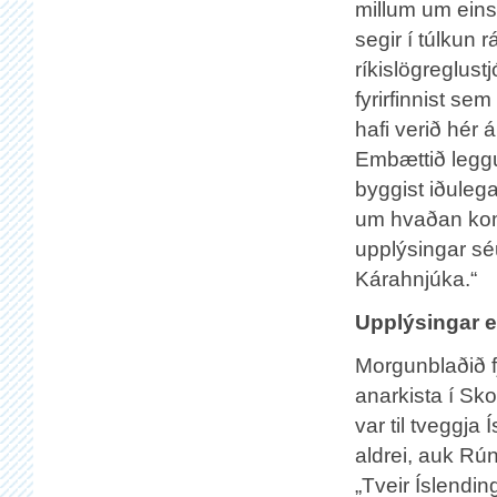
millum um ein
segir í túlkun
ríkislögreglust
fyrirfinnist se
hafi verið hér
Embættið leggur
byggist iðuleg
um hvaðan kom
upplýsingar sé
Kárahnjúka.“
Upplýsingar e
Morgunblaðið fj
anarkista í Sko
var til tveggja
aldrei, auk Rú
„Tveir Íslendi