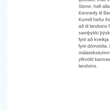
Stone, hafi all
Kennedy til Ber
Komið hefur fr
að til landsins
samþykki þýskr
fyrir að kveikj
fyrir dómstóla.
málareksturinn
yfirvöld kannas
landsins.