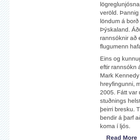
lögreglunjósna
veröld. Þannig
löndum á borð v
Þýskaland. Áður
rannsóknir að 
flugumenn hafa
Eins og kunnug
eftir rannsókn 
Mark Kennedy í
hreyfingunni,
2005. Fátt var 
stuðnings hels
þeirri bresku.
bendir á þarf a
koma í ljós.
Read More