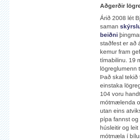
Aðgerðir lögr
Árið 2008 lét 
saman
skýrsl
beiðni
þingman
staðfest er að
kemur fram gef
tímabilinu. 19 
lögreglumenn t
Það skal tekið 
einstaka lögre
104 voru handte
mótmælenda og 
utan eins atviks
pípa fannst og a
húsleitir og lei
mótmæla í bílu