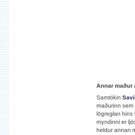
Annar maður 
Samtökin
Savi
maðurinn sem 
lögreglan hins 
myndinni er lj
heldur annan m