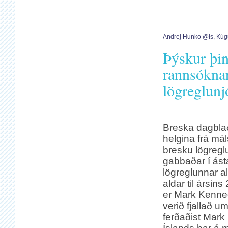
Andrej Hunko @is
,
Kúg
Þýskur þin
rannsókna
lögreglunj
Breska dagbla
helgina frá má
bresku lögreglu
gabbaðar í ás
lögreglunnar al
aldar til ársi
er Mark Kenned
verið fjallað um
ferðaðist Mark