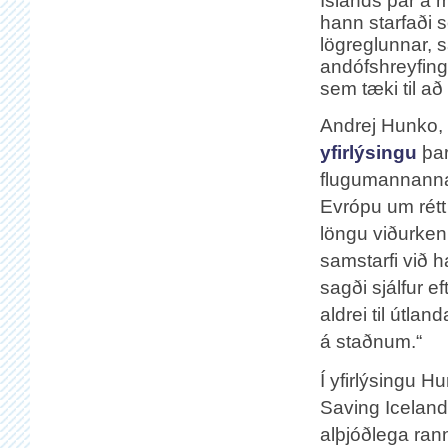
Íslands þar á m
hann starfaði 
lögreglunnar, 
andófshreyfing
sem tæki til að
Andrej Hunko, 
yfirlýsingu
þar
flugumannanna 
Evrópu um rétt t
löngu viðurkenn
samstarfi við 
sagði sjálfur ef
aldrei til útl
á staðnum.“
Í yfirlýsingu 
Saving Iceland
alþjóðlega ra