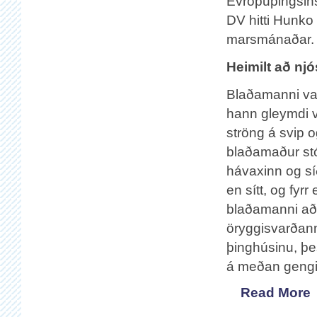
Evrópuþingsin
DV hitti Hunko 
marsmánaðar.
Heimilt að njó
Blaðamanni var
hann gleymdi v
ströng á svip o
blaðamaður stó
hávaxinn og sí
en sítt, og fyr
blaðamanni að 
öryggisvarðann
þinghúsinu, þe
á meðan gengið 
Read More