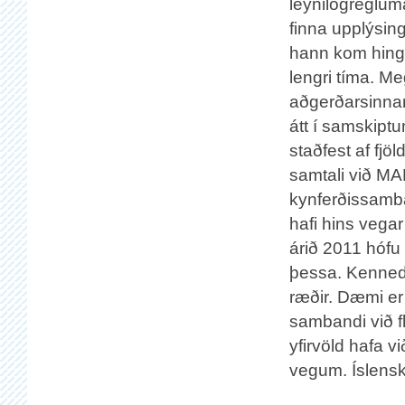
leynilögreglum
finna upplýsin
hann kom hinga
lengri tíma. M
aðgerðarsinna
átt í samskiptu
staðfest af fj
samtali við MA
kynferðissamb
hafi hins vegar
árið 2011 hófu
þessa. Kennedy
ræðir. Dæmi e
sambandi við f
yfirvöld hafa 
vegum. Íslenska