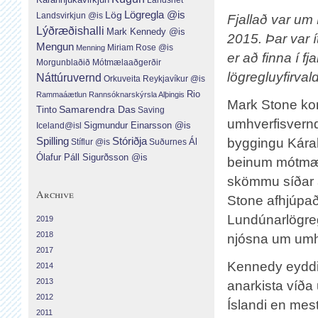
Lög
Lögregla @is
Landsvirkjun @is
Fjallað var um
Lýðræðishalli
Mark Kennedy @is
2015. Þar var í
Mengun
Menning
Miriam Rose @is
er að finna í 
Morgunblaðið
Mótmælaaðgerðir
lögregluyfirval
Náttúruvernd
Orkuveita Reykjavíkur @is
Rio
Rammaáætlun
Rannsóknarskýrsla Alþingis
Mark Stone kom
Tinto
Samarendra Das
Saving
umhverfisvernd
Sigmundur Einarsson @is
Iceland@isl
Spilling
Stóriðja
byggingu Kárahn
Ál
Suðurnes
Stíflur @is
Ólafur Páll Sigurðsson @is
beinum mótmæla
skömmu síðar a
Archive
Stone afhjúpa
Lundúnarlögregl
2019
2018
njósna um umhv
2017
Kennedy eyddi
2014
2013
anarkista víða
2012
Íslandi en mes
2011