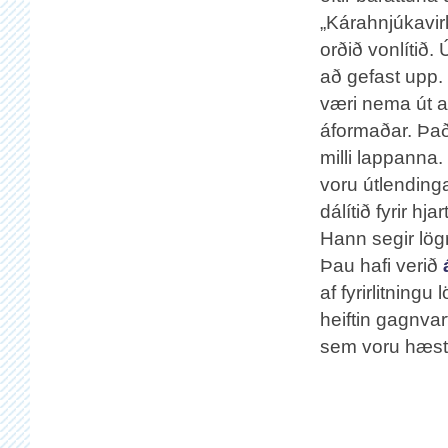
„Kárahnjúkavirk
orðið vonlítið
að gefast upp
væri nema út a
áformaðar. Það 
milli lappanna.
voru útlending
dálítið fyrir h
Hann segir lö
Þau hafi verið
af fyrirlitning
heiftin gagnvar
sem voru hæst s