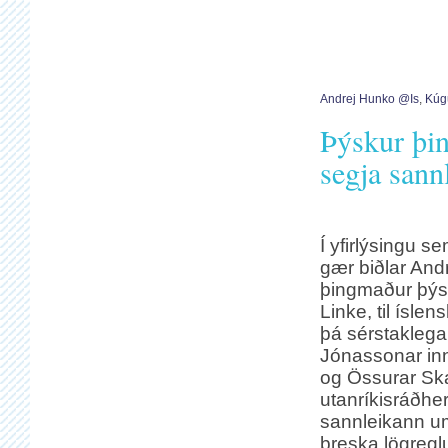
Andrej Hunko @is
,
Kúg
Þýskur þin
segja san
Í yfirlýsingu s
gær biðlar And
þingmaður þýsk
Linke, til íslen
þá sérstakleg
Jónassonar inn
og Össurar Sk
utanríkisráðhe
sannleikann um
breska lögreg