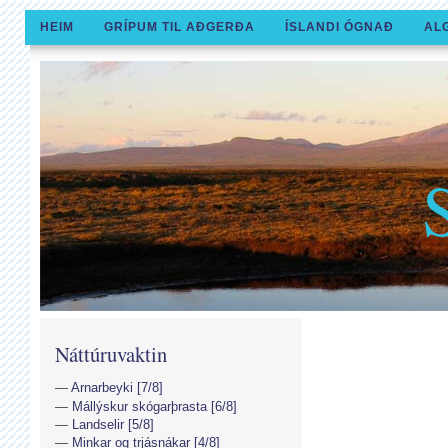
HEIM
GRÍPUM TIL AÐGERÐA
ÍSLANDI ÓGNAÐ
AL
Náttúruvaktin
Arnarbeyki [7/8]
Mállýskur skógarþrasta [6/8]
Landselir [5/8]
Minkar og trjásnákar [4/8]