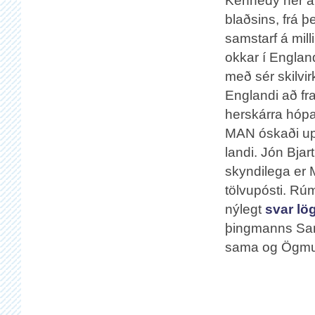
Kennedy hér á 
blaðsins, frá þ
samstarf á mil
okkar í Englan
með sér skilvirk
Englandi að fr
herskárra hópa 
MAN óskaði up
landi. Jón Bja
skyndilega er 
tölvupósti. Rúm
nýlegt
svar lö
þingmanns Samf
sama og Ögmun