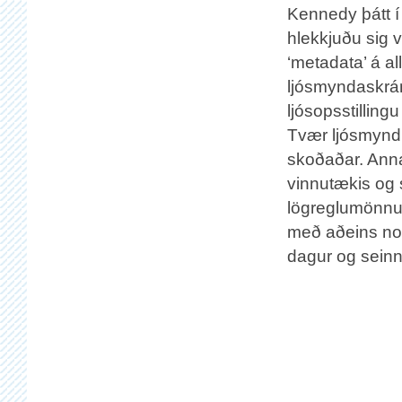
Kennedy þátt 
hlekkjuðu sig 
‘metadata’ á a
ljósmyndaskrá
ljósopsstillin
Tvær ljósmyndi
skoðaðar. Anna
vinnutækis og
lögreglumönnu
með aðeins nokk
dagur og seinn