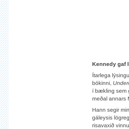
Kennedy gaf l
Ítarlega lýsin
bókinni,
Underc
í bækling sem 
meðal annars M
Hann segir min
gáleysis lögre
risavaxið vinn