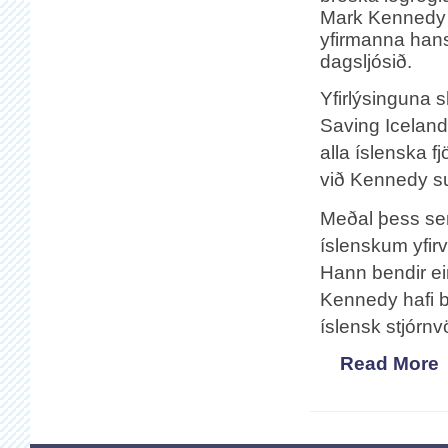
Mark Kennedy 
yfirmanna hans
dagsljósið.
Yfirlýsinguna s
Saving Iceland
alla íslenska f
við Kennedy s
Meðal þess sem
íslenskum yfir
Hann bendir ein
Kennedy hafi br
íslensk stjórnv
Read More