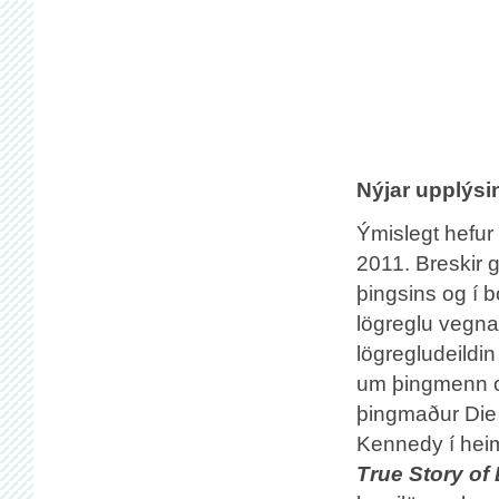
Nýjar upplýsi
Ýmislegt hefur
2011. Breskir g
þingsins og í b
lögreglu vegna
lögregludeildi
um þingmenn og
þingmaður Die 
Kennedy í hei
True Story of 