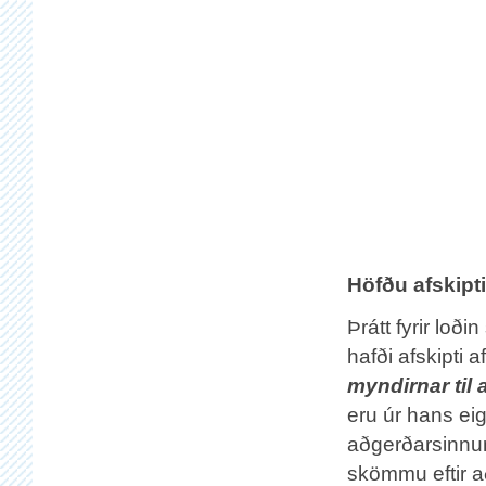
Höfðu afskipt
Þrátt fyrir loði
hafði afskipti 
myndirnar til
eru úr hans ei
aðgerðarsinnum
skömmu eftir a