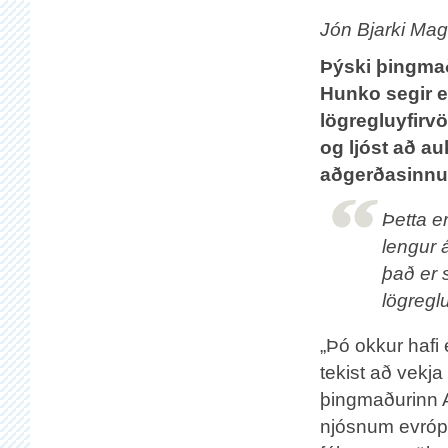
Jón Bjarki Ma
Þýski þingma
Hunko segir 
lögregluyfirvö
og ljóst að au
aðgerðasinn
Þetta e
lengur á
það er 
lögreglu
„Þó okkur hafi
tekist að vekja
þingmaðurinn A
njósnum evróps