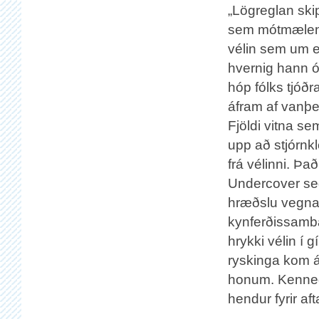
„Lögreglan skip
sem mótmælendu
vélin sem um e
hvernig hann ó
hóp fólks tjóðr
áfram af vanþek
Fjöldi vitna se
upp að stjórnkle
frá vélinni. Þa
Undercover segi
hræðslu vegna
kynferðissamban
hrykki vélin í 
ryskinga kom á 
honum. Kennedy
hendur fyrir af