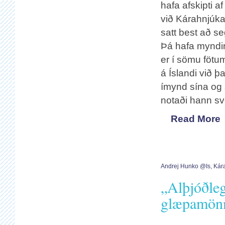
hafa afskipti
við Kárahnjúka,
satt best að se
Þá hafa myndir
er í sömu fötu
á Íslandi við þ
ímynd sína og 
notaði hann sv
Read More
Andrej Hunko @is
,
Kár
„Alþjóðleg
glæpamön