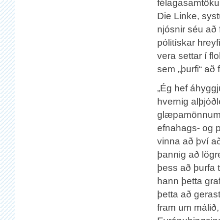
félagasamtöku
Die Linke, syst
njósnir séu að
pólitískar hrey
vera settar í 
sem „þurfi“ að 
„Ég hef áhyggj
hvernig alþjóðl
glæpamönnum.“
efnahags- og p
vinna að því 
þannig að lögre
þess að þurfa ti
hann þetta graf
þetta að geras
fram um málið