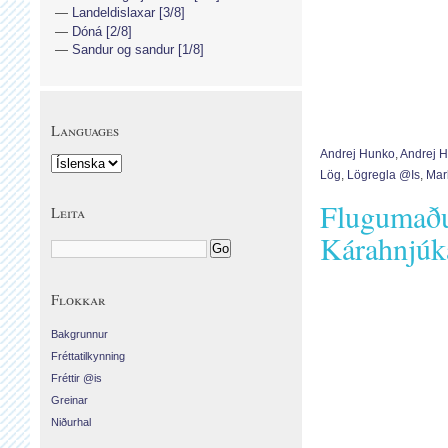
Landeldislaxar [3/8]
Dóná [2/8]
Sandur og sandur [1/8]
Languages
Andrej Hunko
,
Andrej 
Lög
,
Lögregla @is
,
Mar
Flugumaðu
Leita
Kárahnjúk
Flokkar
Bakgrunnur
Fréttatilkynning
Fréttir @is
Greinar
Niðurhal