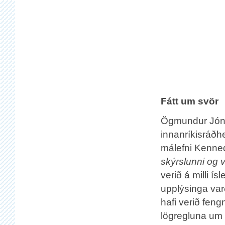
Fátt um svör
Ögmundur Jón
innanríkisráðh
málefni Kenned
skýrslunni og
verið á milli í
upplýsinga va
hafi verið feng
lögregluna um 