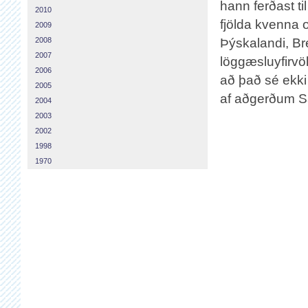
hann ferðast ti
2010
fjölda kvenna 
2009
2008
Þýskalandi, Bre
2007
löggæsluyfirvö
2006
að það sé ekk
2005
af aðgerðum Sa
2004
2003
2002
1998
1970