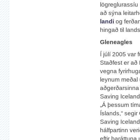
lögreglurassíu
að sýna leitarh
landi
og ferðam
hingað til land
Gleneagles
Í júlí 2005 var
Staðfest er að
vegna fyrirhug
leynum meðal u
aðgerðarsinna 
Saving Icelan
„Á þessum tíma 
Íslands,“ segi
Saving Iceland
hálfpartinn ver
eftir baráttuna