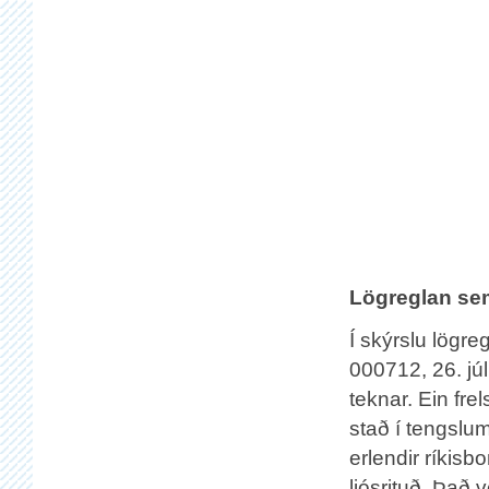
Lögreglan sem
Í skýrslu lögre
000712, 26. jú
teknar. Ein fre
stað í tengslum
erlendir ríkisb
ljósrituð. Það