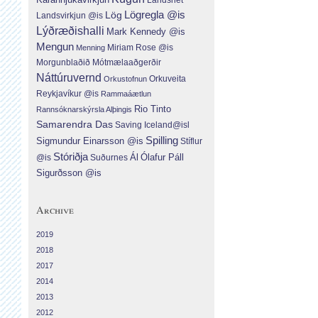
Lög
Lögregla @is
Landsvirkjun @is
Lýðræðishalli
Mark Kennedy @is
Mengun
Menning
Miriam Rose @is
Morgunblaðið
Mótmælaaðgerðir
Náttúruvernd
Orkuveita
Orkustofnun
Reykjavíkur @is
Rammaáætlun
Rio Tinto
Rannsóknarskýrsla Alþingis
Samarendra Das
Saving Iceland@isl
Spilling
Sigmundur Einarsson @is
Stíflur
Stóriðja
Ál
Ólafur Páll
Suðurnes
@is
Sigurðsson @is
Archive
2019
2018
2017
2014
2013
2012