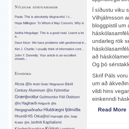
Nýlegar athugasemdir
Í síðustu viku s
Vilhjálmsson a
Paula: This is absolutely disgraceful. I c...
Hope Millington: To Whom it May Concern, Why is
bloggpistil um 
...
háskólasamfélag
Asitha Hingulage: This is a good read. Learnt a lot
a...
undarleg rök s
Dave Kisor: We have problems with geothermal in...
háskólasamfélag
Kim J. Charlie: I usually think of informative cont...
að háskólamen
John Y. Donnelly: Your article is an excellent
showin...
Og þó sérstak
Efnisorð
Skrif Páls vor
um að ákveðin
Alcoa @is
Báxít
Andri Snær Magnason
Century Aluminum @is
vildi hins veg
Fjölmiðlar
Grænþvottur
Guðmundur Páll Ólafsson
einkenndi hásk
Hagfræði
@is
Helguvík @is
Read More
Hlutdrægni fjölmiðla
Hergagnaiðnaður
Hrunið
HS Orka@isl
Impregilo @is
Jaap
Jarðhiti
Kapítalismi
Krater @is
Kúgun
Kárahnjúkavirkjun
Landsnet