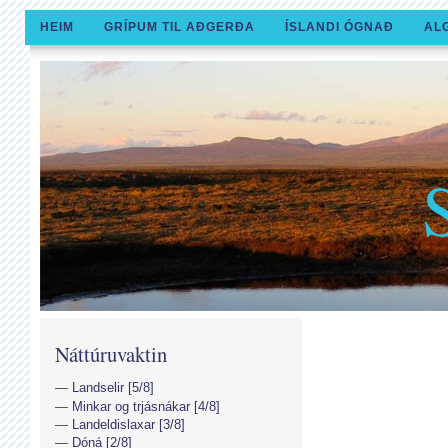
HEIM
GRÍPUM TIL AÐGERÐA
ÍSLANDI ÓGNAÐ
AL
Náttúruvaktin
Landselir [5/8]
Minkar og trjásnákar [4/8]
Landeldislaxar [3/8]
Dóná [2/8]