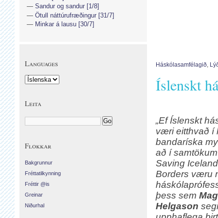
Sandur og sandur [1/8]
Ötull náttúrufræðingur [31/7]
Minkar á lausu [30/7]
Languages
Háskólasamfélagið
,
Lý
Íslenskt h
Leita
„Ef Íslenskt h
væri eitthvað í 
bandaríska my
Flokkar
að í samtökum 
Saving Iceland
Bakgrunnur
Borders væru n
Fréttatilkynning
háskólaprófess
Fréttir @is
þess sem
Mag
Greinar
Helgason
segi
Niðurhal
upphaflega bir