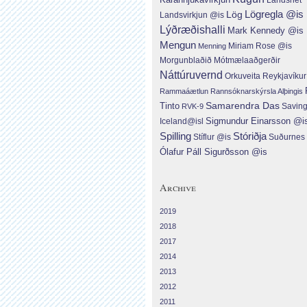
Lög
Lögregla @is
Landsvirkjun @is
Lýðræðishalli
Mark Kennedy @is
Mengun
Menning
Miriam Rose @is
Morgunblaðið
Mótmælaaðgerðir
Náttúruvernd
Orkuveita Reykjavíku
Rammaáætlun
Rannsóknarskýrsla Alþingis
Tinto
Samarendra Das
RVK-9
Savin
Sigmundur Einarsson @i
Iceland@isl
Spilling
Stóriðja
Suðurnes
Stíflur @is
Ólafur Páll Sigurðsson @is
Archive
2019
2018
2017
2014
2013
2012
2011