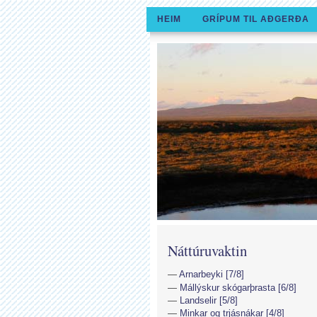
HEIM
GRÍPUM TIL AÐGERÐA
Náttúruvaktin
Arnarbeyki [7/8]
Mállýskur skógarþrasta [6/8]
Landselir [5/8]
Minkar og trjásnákar [4/8]