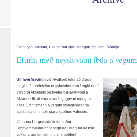
Century Aluminum
,
Hvalfjörður @is
,
Mengun
,
Spilling
,
Stóriðja
Eftirlit með neysluvatni íbúa á vegum
Umhverfisvaktin
við Hvalfjörð telur að draga
megi í efa hreinleika neysluvatns sem fengið er af
yfirborði Akrafjalls og hvetur bæjaryfirvöld á
Akranesi til að vera á verði gagnvart mengun
þess. Eftirlitsmenn á vegum stóriðjuveranna
sjálfra sjá um mælingar á gæðum vatnsins.
Jóhanna Þorgrímsdóttir formaður
Umhverfisvaktarinnar segir að í drögum að nýrri
vöktunaráætlun sem nú er í meðferð