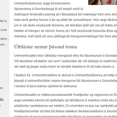
Umhverfisstofnunar, leggi forsvarsmenn
iðjuveranna á Grundartanga til að dregið verði úr
mælingum ferskvatns þannig að í Berjadalsá fari mælingar fram einu sin
hafa verið gerðar tvisvar á ári og alltaf yfir sumartímann. Hún segir fárán
Why is
um er að ræða neysluvatn íbúanna, að stóriðjan sjálf sjái um að mæla ein
 a lot
hættan af mengun sé minnst. Þarna sé í húfi neysluvatn þúsunda íbúa og
matvæla. Það hljóti að vera sjálfsagt að mengunarmælingar fari fram alla
l in...
Útblástur nemur þúsund tonna
ont...
Umhverfisvaktin telur útblástur mengandi efna frá iðjuverunum á Grun
Við ákveðnar aðstæður svo sem í suðaustan átt, við útsleppi úr reykhrei
sér stað og þegar snjóa leysir sé sérstök ástæða er til að hafa varann á.
Í ályktun frá Umhverfisvaktinni er skorað á Umhverfisráðherrra að hefja 
ábyrgð á umhverfisvöktun vegna mengunar frá iðjuverunum á Grundarta
í hendur til þess bærrar opinberrar stofnunar.
on
Umhverfisvaktin er náttúruverndarsamtök Hvalfjarðar og nágrennis en Ra
ðla
augu samtaka beinist að sjálfsögðu að stóriðjunni á svæðinu enda séu þa
p
aðalfundur samtakanna var haldinn 15.nóvember en þar var samþykkt að 
Hvalfjarðarsveitar að falla frá frekari stækkun iðnaðarsvæðisins á Grun
staðreynd að innan þynningarsvæðis fyrir flúors og brennistein sé starfræk