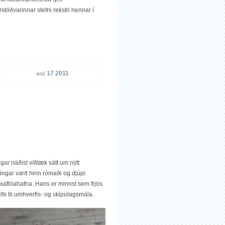
töðvarinnar stefni rekstri hennar í
ágú 17 2011
ngar náðist víðtæk sátt um nýtt
ningar varð hinn rómaði og djúpi
xaflóahafna. Hans er minnst sem frjós
lfs til umhverfis- og skipulagsmála.