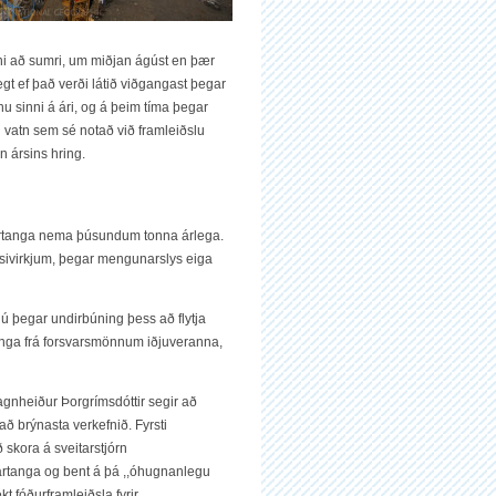
ni að sumri, um miðjan ágúst en þær
legt ef það verði látið viðgangast þegar
u sinni á ári, og á þeim tíma þegar
 vatn sem sé notað við framleiðslu
n ársins hring.
dartanga nema þúsundum tonna árlega.
nsivirkjum, þegar mengunarslys eiga
nú þegar undirbúning þess að flytja
nga frá forsvarsmönnum iðjuveranna,
gnheiður Þorgrímsdóttir segir að
ð brýnasta verkefnið. Fyrsti
skora á sveitarstjórn
dartanga og bent á þá ,,óhugnanlegu
t fóðurframleiðsla fyrir