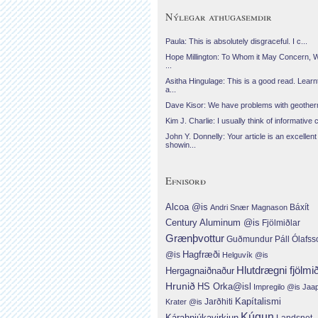
Nýlegar athugasemdir
Paula: This is absolutely disgraceful. I c...
Hope Millington: To Whom it May Concern, 
...
Asitha Hingulage: This is a good read. Learnt
a...
Dave Kisor: We have problems with geotherma
Kim J. Charlie: I usually think of informative c
John Y. Donnelly: Your article is an excellent
showin...
Efnisorð
Alcoa @is
Báxít
Andri Snær Magnason
Century Aluminum @is
Fjölmiðlar
Grænþvottur
Guðmundur Páll Ólafss
Hagfræði
@is
Helguvík @is
Hlutdrægni fjölmi
Hergagnaiðnaður
Hrunið
HS Orka@isl
Impregilo @is
Jaa
Jarðhiti
Kapítalismi
Krater @is
Kúgun
Kárahnjúkavirkjun
Landsnet