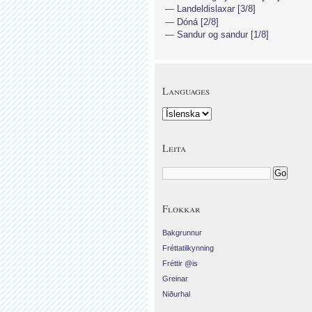
Landeldislaxar [3/8]
Dóná [2/8]
Sandur og sandur [1/8]
Languages
Leita
Flokkar
Bakgrunnur
Fréttatilkynning
Fréttir @is
Greinar
Niðurhal