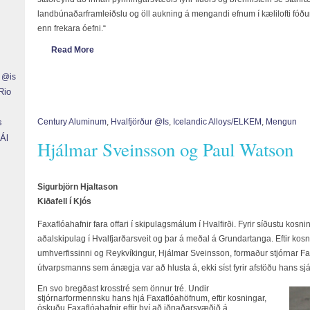
landbúnaðarframleiðslu og öll aukning á mengandi efnum í kælilofti fóðurs
enn frekara óefni.“
Read More
r @is
Rio
g
s
Century Aluminum
,
Hvalfjörður @is
,
Icelandic Alloys/ELKEM
,
Mengun
Ál
Hjálmar Sveinsson og Paul Watson
Sigurbjörn Hjaltason
Kiðafell í Kjós
Faxaflóahafnir fara offari í skipulagsmálum í Hvalfirði. Fyrir síðustu kosni
aðalskipulag í Hvalfjarðarsveit og þar á meðal á Grundartanga. Eftir kos
umhverfissinni og Reykvíkingur, Hjálmar Sveinsson, formaður stjórnar Fa
útvarpsmanns sem ánægja var að hlusta á, ekki síst fyrir afstöðu hans sjá
En svo bregðast krosstré sem önnur tré. Undir
stjórnarformennsku hans hjá Faxaflóahöfnum, eftir kosningar,
óskuðu Faxaflóahafnir eftir því að iðnaðarsvæðið á