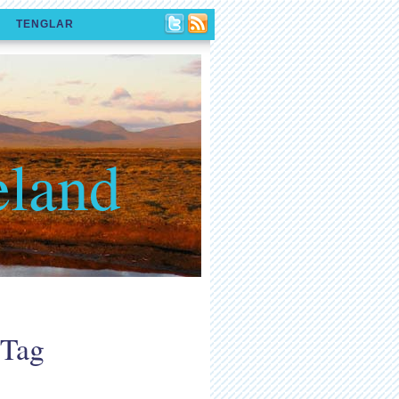
TENGLAR
eland
 Tag