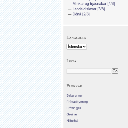
Minkar og trjásnákar [4/8]
Landeldislaxar [3/8]
Dóná [2/8]
Languages
Leita
Flokkar
Bakgrunnur
Fréttatilkynning
Fréttir @is
Greinar
Niðurhal