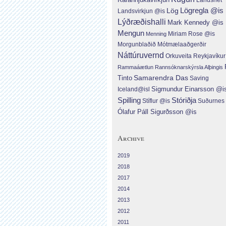
Lög
Lögregla @is
Landsvirkjun @is
Lýðræðishalli
Mark Kennedy @is
Mengun
Menning
Miriam Rose @is
Morgunblaðið
Mótmælaaðgerðir
Náttúruvernd
Orkuveita Reykjavíku
Rammaáætlun
Rannsóknarskýrsla Alþingis
Tinto
Samarendra Das
Saving
Sigmundur Einarsson @i
Iceland@isl
Spilling
Stóriðja
Suðurnes
Stíflur @is
Ólafur Páll Sigurðsson @is
Archive
2019
2018
2017
2014
2013
2012
2011