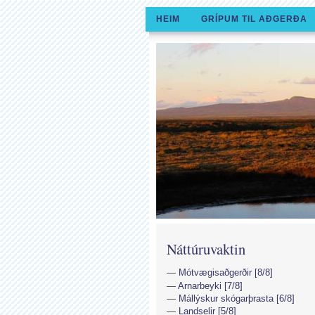
HEIM
GRÍPUM TIL AÐGERÐA
Náttúruvaktin
Mótvægisaðgerðir [8/8]
Arnarbeyki [7/8]
Mállýskur skógarþrasta [6/8]
Landselir [5/8]