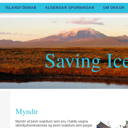
ÍSLANDI ÓGNAÐ
ALGENGAR SPURNINGAR
UM OKKUR
Saving Ic
Myndir
Myndir af þeim svæðum sem eru í hættu vegna
stóriðjuframkvæmda og þeim svæðum sem þegar