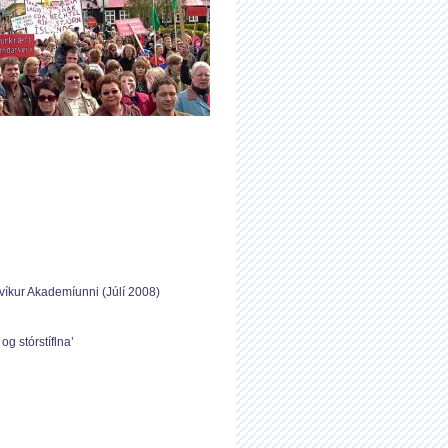
íkur Akademíunni (Júlí 2008)
g stórstíflna’