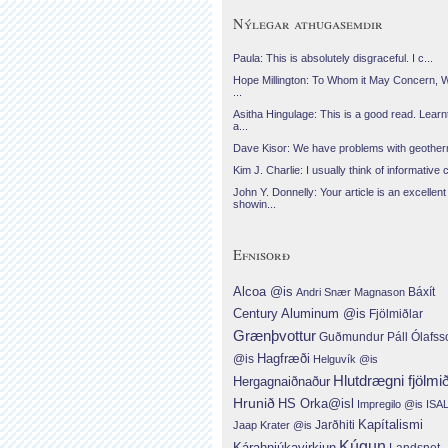
Nýlegar athugasemdir
Paula: This is absolutely disgraceful. I c...
Hope Millington: To Whom it May Concern, 
...
Asitha Hingulage: This is a good read. Learnt
a...
Dave Kisor: We have problems with geotherma
Kim J. Charlie: I usually think of informative c
John Y. Donnelly: Your article is an excellent
showin...
Efnisorð
Alcoa @is
Báxít
Andri Snær Magnason
Century Aluminum @is
Fjölmiðlar
Grænþvottur
Guðmundur Páll Ólafss
Hagfræði
@is
Helguvík @is
Hlutdrægni fjölmi
Hergagnaiðnaður
Hrunið
HS Orka@isl
Impregilo @is
ISA
Jarðhiti
Kapítalismi
Jaap Krater @is
Kúgun
Kárahnjúkavirkjun
Landsnet