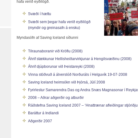
hafa verið eyðilögð.
Svæði í hættu
Svæði sem þegar hafa verið eyðilögð
(myndir og greinasafn á ensku)
Myndasöfn af Saving Iceland síðunni
Tilraunaboranir við Kröflu (2008)
Áhrif stækkunar Hellisheiðarvirkjunar á Hengilsvæðinu (2008)
Áhrif djúpborunar við Þeistareyki (2008)
Vinna stöðvuð á álverslóð Norðuráls í Helguvík 19-07-2008
Saving Iceland heimsókn við Þjórsá, Júlí 2008
Fyrirlestur Samarendra Das og Andra Snæs Magnasonar í Reykjav
2008 – Aðrar aðgerðir og atburðir
Ráðstefna Saving Iceland 2007 – ‘Hnattrænar afleiðingar stjóriðju o
Baráttur á Indlandi
Aðgerðir 2007