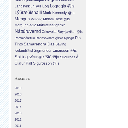
Lög
Lögregla @is
Landsvirkjun @is
Lýðræðishalli
Mark Kennedy @is
Mengun
Menning
Miriam Rose @is
Morgunblaðið
Mótmælaaðgerðir
Náttúruvernd
Orkuveita Reykjavíkur @is
Rio
Rammaáætlun
Rannsóknarskýrsla Alþingis
Tinto
Samarendra Das
Saving
Sigmundur Einarsson @is
Iceland@isl
Spilling
Stóriðja
Ál
Suðurnes
Stíflur @is
Ólafur Páll Sigurðsson @is
Archive
2019
2018
2017
2014
2013
2012
2011