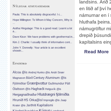
landsins. Árið
Nýlegar athugasemdir
en lítið af því 
námurnar en í s
Paula: This is absolutely disgraceful. I c...
Hope Millington: To Whom it May Concern, Why is
hluthafa þeirra
...
námugröftur mi
Asitha Hingulage: This is a good read. Learnt a lot
a...
drepið þúsundi
Dave Kisor: We have problems with geothermal in...
kapítalsins ei
Kim J. Charlie: I usually think of informative cont...
John Y. Donnelly: Your article is an excellent
Read More
showin...
Efnisorð
Alcoa @is
Andrej Hunko @is
Andri Snær
Century Aluminum @is
Báxít
Magnason
Grænþvottur
Fjölmiðlar
Guðmundur Páll
Hagfræði
Ólafsson @is
Helguvík @is
Hlutdrægni fjölmiðla
Hergagnaiðnaður
Hrunið
HS Orka@isl
Impregilo @is
Jaap
Jarðhiti
Kapítalismi
Krater @is
Kúgun
Kárahnjúkavirkjun
Landsnet