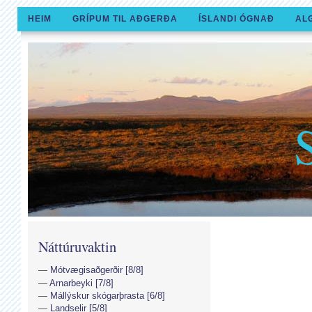
HEIM
GRÍPUM TIL AÐGERÐA
ÍSLANDI ÓGNAÐ
AL
Náttúruvaktin
Mótvægisaðgerðir [8/8]
Arnarbeyki [7/8]
Mállýskur skógarþrasta [6/8]
Landselir [5/8]