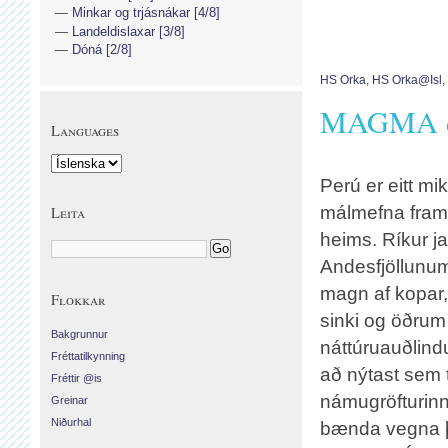
Minkar og trjásnákar [4/8]
Landeldislaxar [3/8]
Dóná [2/8]
HS Orka
,
HS Orka@isl
,
MAGMA d
Languages
Perú er eitt mi
málmefna fram
Leita
heims. Ríkur ja
Andesfjöllunum
magn af kopar, si
Flokkar
sinki og öðrum
Bakgrunnur
náttúruauðlind
Fréttatilkynning
að nýtast sem 
Fréttir @is
námugröfturinn 
Greinar
Niðurhal
bænda vegna þ