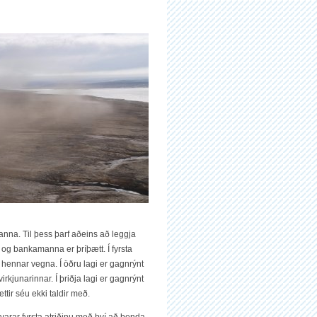
na. Til þess þarf aðeins að leggja
 og bankamanna er þríþætt. Í fyrsta
 hennar vegna. Í öðru lagi er gagnrýnt
rkjunarinnar. Í þriðja lagi er gagnrýnt
ttir séu ekki taldir með.
svarar fyrsta atriðinu með því að benda