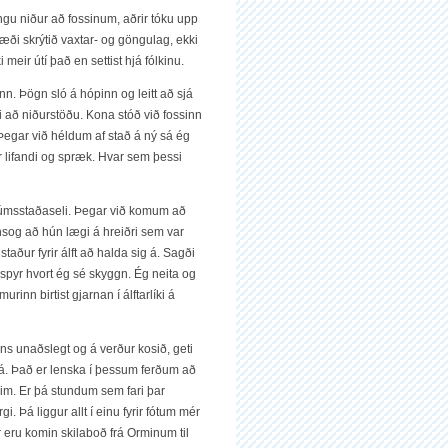
gu niður að fossinum, aðrir tóku upp
 æði skrýtið vaxtar- og göngulag, ekki
eir útí það en settist hjá fólkinu.
sinn. Þögn sló á hópinn og leitt að sjá
að niðurstöðu. Kona stóð við fossinn
 Þegar við héldum af stað á ný sá ég
r lifandi og spræk. Hvar sem þessi
lúmsstaðaseli. Þegar við komum að
 einsog að hún lægi á hreiðri sem var
taður fyrir álft að halda sig á. Sagði
spyr hvort ég sé skyggn. Ég neita og
urinn birtist gjarnan í álftarlíki á
eins unaðslegt og á verður kosið, geti
á. Það er lenska í þessum ferðum að
eim. Er þá stundum sem fari þar
. Þá liggur allt í einu fyrir fótum mér
r eru komin skilaboð frá Orminum til