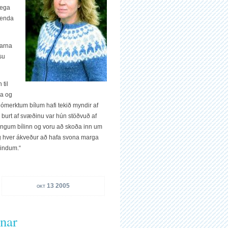
lega
lenda
þarna
su
til
na og
 ómerktum bílum hafi tekið myndir af
ð burt af svæðinu var hún stöðvuð af
ingum bílinn og voru að skoða inn um
og hver ákveður að hafa svona marga
kindum.“
okt 13 2005
unar