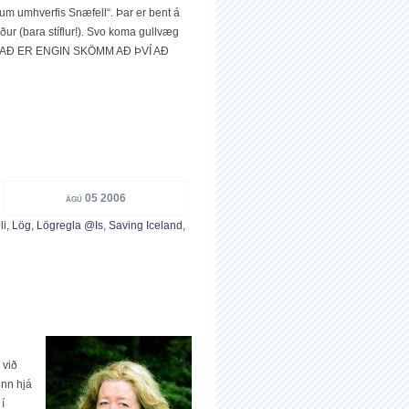
fum umhverfis Snæfell“. Þar er bent á
örður (bara stíflur!). Svo koma gullvæg
AÐ ÞAÐ ER ENGIN SKÖMM AÐ ÞVÍ AÐ
ágú 05 2006
li
,
Lög
,
Lögregla @is
,
Saving Iceland
,
 við
inn hjá
í