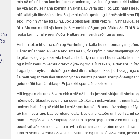
mín að nú sé hann kominn í ormshaminn og því finni ég hann ekki í álftar
að vita að nú sé hann kominn á vaktina að verja sitt Fljót. Ekki hafa Hé
hlífiskildi yfir lífæð síns Héraðs, þeirri náttúruperlu og Héraðsstolti sem F
ekki í móinn yfir að foraðinu, Jöklu blessaðri skuli veitt milli vatnasviða, 
öllu. Má vart á milli sjá hvort það er meiri móðgun fyrir Jöklu eða Fljótið.
r @is
raska þannig jafnvægi Móður Náttúru sem veit hvað hún syngur.
Rio
En hún tekur til sinna ráða og Austfirðingar kalla hefnd hennar yfir þjóði
Héraðsbúar með að verja ekki sitt Hérað, ríkisstjórnin með siðspillingu o
s
feigðarósi og vilja ekki vita hvað átt hefur fyrr en misst hefur. Jökla hefn
Ál
og náttúruperlum verður drekkt, dýra- og fuglalífi raskað, leirfok spillir 
Lagarfljót breytist úr dulúðugu vatnsfalli í drullupoll. Ekki þarf skyggnigáfu
í einelti þegar fram líða stundir fyrir að heimta þennan skerf þjóðaeignari
getur orðið hamfarahlaup. Er þá ekki spurt að leikslokum.
Allt leggst á eitt um að vara okkur við að halda þessari virkjun til streitu,
niðurstöðu Skipulagsstofnunar segir að ,,Kárahnjúkavirkjun … muni hafa 
umhverfisáhrif og að ekki hafi verið sýnt fram á að annar ávinningur af
að hann vegi upp þau verulegu, óafturkræfu, neikvæðu umhverfisáhrif s
hafa…“ Alþjóð veit að Skipulagsstofnun lagðist gegn framkvæmdinni og ga
bogið við að ekki megi tala um nýtt arðsemismat en þjóðin neydd til fjá
Ekki er seinna vænna að vakna til vitundar og hlusta á viðvaranir, þessa