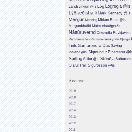
Lög
Lögregla @is
Landsvirkjun @is
Lýðræðishalli
Mark Kennedy @is
Mengun
Menning
Miriam Rose @is
Morgunblaðið
Mótmælaaðgerðir
Náttúruvernd
Orkuveita Reykjavíku
Rammaáætlun
Rannsóknarskýrsla Alþingis
Tinto
Samarendra Das
Saving
Sigmundur Einarsson @i
Iceland@isl
Spilling
Stóriðja
Suðurnes
Stíflur @is
Ólafur Páll Sigurðsson @is
Archive
2019
2018
2017
2014
2013
2012
2011