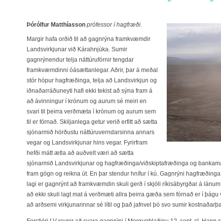
Þórólfur Matthíasson
prófessor í hagfræði.
Margir hafa orðið til að gagnrýna framkvæmdir
Landsvirkjunar við Kárahnjúka. Sumir
gagnrýnendur telja náttúrufórnir tengdar
framkvæmdinni óásættanlegar. Aðrir, þar á meðal
stór hópur hagfræðinga, telja að Landsvirkjun og
iðnaðarráðuneyti hafi ekki tekist að sýna fram á
að ávinningur í krónum og aurum sé meiri en
svari til þeirra verðmæta í krónum og aurum sem
til er fórnað. Skiljanlega getur verið erfitt að sætta
sjónarmið hörðustu náttúruverndarsinna annars
vegar og Landsvirkjunar hins vegar. Fyrirfram
hefði mátt ætla að auðvelt væri að sætta
sjónarmið Landsvirkjunar og hagfræðinga/viðskiptafræðinga og bankaman
fram gögn og reikna út. En þar stendur hnífur í kú. Gagnrýni hagfræðinga
lagi er gagnrýnt að framkvæmdin skuli gerð í skjóli ríkisábyrgðar á lánum
að ekki skuli lagt mat á verðmæti allra þeirra gæða sem fórnað er í þágu vi
að arðsemi virkjunarinnar sé lítil og það jafnvel þó svo sumir kostnaðarþæ
Forstjóri LV reynir að svara gagnrýni í Morgunblaðinu 12. sept. sl. Hann 