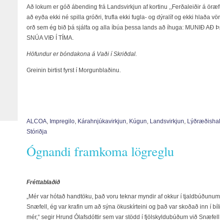
Að lokum er góð ábending frá Landsvirkjun af kortinu ,,Ferðaleiðir á öræ
að eyða ekki né spilla gróðri, trufla ekki fugla- og dýralíf og ekki hlaða v
orð sem ég bið þá sjálfa og alla íbúa þessa lands að íhuga: MUNIÐ 
SNÚA VIÐ Í TÍMA.
Höfundur er bóndakona á Vaði í Skriðdal.
Greinin birtist fyrst í Morgunblaðinu.
ALCOA
,
Impregilo
,
Kárahnjúkavirkjun
,
Kúgun
,
Landsvirkjun
,
Lýðræðishal
Stóriðja
Ógnandi framkoma lögreglu
Fréttablaðið
„Mér var hótað handtöku, það voru teknar myndir af okkur í tjaldbúðunum
Snæfell, ég var krafin um að sýna ökuskírteini og það var skoðað inn í bíl
mér,“ segir Hrund Ólafsdóttir sem var stödd í fjölskyldubúðum við Snæfell 