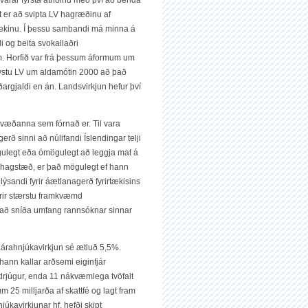
t er að svipta LV hagræðinu af
rtækinu. Í þessu sambandi má minna á
di og beita svokallaðri
num. Horfið var frá þessum áformum um
rystu LV um aldamótin 2000 að það
ðargjaldi en án. Landsvirkjun hefur því
ndsvæðanna sem fórnað er. Til vara
erð sinni að núlifandi Íslendingar telji
 mögulegt eða ómögulegt að leggja mat á
 óhagstæð, er það mögulegt ef hann
ýsandi fyrir áætlanagerð fyrirtækisins
fyrir stærstu framkvæmd
 að sníða umfang rannsóknar sinnar
 Kárahnjúkavirkjun sé ætluð 5,5%.
 hann kallar arðsemi eiginfjár
drjúgur, enda 11 nákvæmlega tvöfalt
m 25 milljarða af skattfé og lagt fram
júkavirkjunar hf. hefði skipt