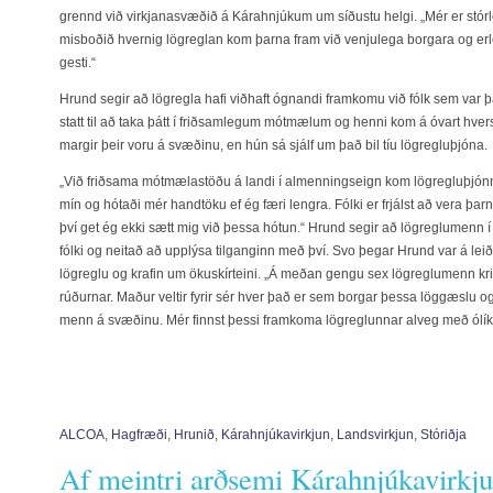
grennd við virkjanasvæðið á Kárahnjúkum um síðustu helgi. „Mér er stór
misboðið hvernig lögreglan kom þarna fram við venjulega borgara og er
gesti.“
Hrund segir að lögregla hafi viðhaft ógnandi framkomu við fólk sem var 
statt til að taka þátt í friðsamlegum mótmælum og henni kom á óvart hver
margir þeir voru á svæðinu, en hún sá sjálf um það bil tíu lögregluþjóna.
„Við friðsama mótmælastöðu á landi í almenningseign kom lögregluþjónn 
mín og hótaði mér handtöku ef ég færi lengra. Fólki er frjálst að vera þar
því get ég ekki sætt mig við þessa hótun.“ Hrund segir að lögreglumenn í
fólki og neitað að upplýsa tilganginn með því. Svo þegar Hrund var á lei
lögreglu og krafin um ökuskírteini. „Á meðan gengu sex lögreglumenn kr
rúðurnar. Maður veltir fyrir sér hver það er sem borgar þessa löggæslu 
menn á svæðinu. Mér finnst þessi framkoma lögreglunnar alveg með ólí
ALCOA
,
Hagfræði
,
Hrunið
,
Kárahnjúkavirkjun
,
Landsvirkjun
,
Stóriðja
Af meintri arðsemi Kárahnjúkavirkj